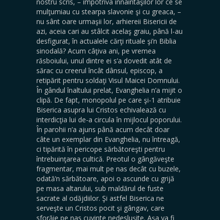
nostru scris, – împotriva înnaintaşilor lor ce se
mulţumiau cu stearpa slavonie şi cu greaca, –
nu sânt oare urmaşii lor, arhiereii Bisericii de
azi, aceia cari au stâlcit acelaş graiu, până l-au
desfigurat, în actualele cărţi rituale şi’n Biblia
sinodală? Acum câţiva ani, pe vremea
răsboiului, unul dintre ei s’a dovedit atât de
sărac cu creerul încât dânsul, episcop, a
retipărit pentru soldaţi Visul Maicei Domnului.
În gândul înaltului prelat, Evanghelia n’a mijit o
clipă. De fapt, monopolul pe care şi-1 atribuie
Biserica asupra lui Cristos echivalează cu
interdicţia lui de-a circula în mijlocul poporului.
În parohii n’a ajuns până acum decât doar
câte un exemplar din Evanghelia, nu întreagă,
ci tipărită în pericope sărbătoreşti pentru
întrebuinţarea cultică. Preotul o gângăveşte
fragmentar, mai mult pe nas decât cu buzele,
odată’n sărbătoare, apoi o ascunde cu grijă
pe masa altarului, sub maldărul de fuste
sacrate al odăjdiilor. Şi astfel Biserica ne
serveşte un Cristos pocit şi gângav, care
sforăie pe nas cuvinte nedesluşite. Aşa va fi