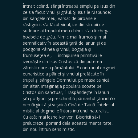
Într’alt colind, sfinţii întreabă simplu pe Isus din
ce s’a făcut vinul şi grâul. Şi Isus le răspunde:
din sângele meu, vărsat de piroanele
răstignirii, s’a făcut vinul, iar din stropii de
sudoare ai trupului meu chinuit s’au închegat
boabele de grâu. Nimic mai frumos şi mai
semnificativ în această ţară de lanuri şi de
podgorii! Pâinea şi vinul, bogăţia şi
frumuseţea ei, – închipuirea primitivă le
izvorăşte din Isus Cristos că din puterea
zămislitoare a pă­mântului. E contrariul dogmei
euharistice a pâinei şi vinului prefăcute în
trupul şi sângele Domnului, pe masa tainică
din altar. Imaginaţia populară scoate pe
Cristos din sanctuar, îl răspândeşte în lanuri
şi’n podgorii şi preschimbă pământul ţării într’o
nemărginită şi veşnică Cină de Taină. Înţelesul
mistic al dogmei e întors într’unul naturalist.
Cu atât mai lesne i-ar veni Bisericii să-1
prelucreze, pornind dela această mentalitate,
din nou într’un sens mistic.