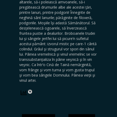
altarele, să-i poleiască amvoanele, să-i
pregătească drumurile albe ale acestei ţări,
printre lanuri, printre podgorii! Înnegrite de
neghină sânt lanurile; părăginite de filoxeră,
podgoriile. Moşiile îşi adastă Sămănătorul. Să
desţelenească ogoarele, să înverzească
fruntea pustie a dealurilor. Broboanele trudei
lui şi sângele jertfei lui să picure’n sufletul
acestui pământ: izvorul mistic pe care-1 cântă
colindul. Grâul şi strugurul vor spori din sânul
lui. Pâinea vremelnică şi vinul vremelnic se vor
transsubstanţializa în pâine veşnică şi în vin
veşnic. Ca într’o Cină de Taină nemărginită,
vom frânge şi vom turna şi vom gusta trupul
şi vom bea sângele Domnului. Pâinea vieţii şi
vinul artei.