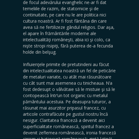
de focul adevărului evanghelic ne-ar fi dat
temeliile de razim, de statornicie şi de
continuitate, pe care nu le are politica nici
cultura noastră. Ar fi fost fântâna din care
avea să ne fertilizeze gândul religios. Dar aşa,
el apare în frământările moderne ale
intelectualităţi româneşti, abia ici şi colo, ca
nişte stropi risipiţi, fără puterea de-a fecunda
holde din belşug.
Influienţele primite de pretutindeni au făcut
din intelectualitatea noastră un fel de peticărie
de metaluri variate, cu atât mai răsunătoare
cu cât sunt mai asemenea cu tinicheaua. N’a
fost dedesupt o vâlvătaie să le mistuie şi să le
contopească într’un tot organic cu metalul
pământului acestuia. Pe deasupra tuturor, a
răsunat mai asurzitor pripasul francez, cu
articole contrafăcute pe gustul nostru încă
nesigur. Claritatea franceză a devenit aici
superficialitate românească, spiritul francez a
devenit zeflemea românească, ironia franceză
cinism şi batjocură românească: gintă latină!