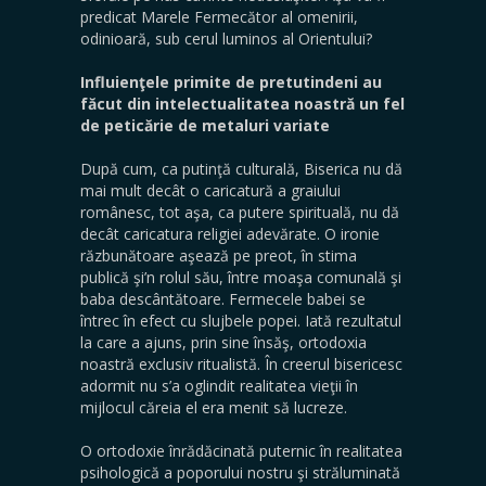
predicat Marele Fermecător al omenirii,
odinioară, sub cerul luminos al Orientului?
Influienţele primite de pretutindeni au
făcut din intelectualitatea noastră un fel
de peticărie de metaluri variate
După cum, ca putinţă culturală, Biserica nu dă
mai mult decât o caricatură a graiului
românesc, tot aşa, ca putere spirituală, nu dă
decât caricatura religiei adevărate. O ironie
răzbunătoare aşează pe preot, în stima
publică şi’n rolul său, între moaşa comunală şi
baba descântătoare. Fermecele babei se
întrec în efect cu slujbele popei. Iată rezultatul
la care a ajuns, prin sine însăş, ortodoxia
noastră exclusiv ritualistă. În creerul bisericesc
adormit nu s’a oglindit realitatea vieţii în
mijlocul căreia el era menit să lucreze.
O ortodoxie înrădăcinată puternic în realitatea
psihologică a poporului nostru şi stră­luminată