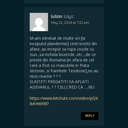
Iulian
says:
May 22, 2024 at 7:22 pm
M-am intrebat de multe ori [la
inceputul plandemiei] cind rezistii din
afara ,au inceput sa rupa crucile cu
Isus ,sa inchida bisericile ,etc ,;de ce
preotii din Romania [in afara de cel
care a fost cu maicutele in Piata
Victoriei ,si Parintele Teodosie],nu au
nicio reactie ? ? ?
SUNTETI PREGATITI SA AFLATI
ADEVARUL ? ? ?,EU,CRED CA ….NU
https://www.bitchute.com/video/pQK
ibKHi698f/
REPLY