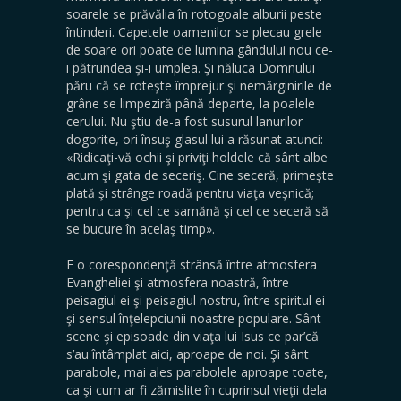
soarele se prăvălia în rotogoale alburii peste
întinderi. Capetele oamenilor se plecau grele
de soare ori poate de lumina gândului nou ce-
i pătrundea şi-i umplea. Şi năluca Domnului
păru că se roteşte împrejur şi nemărginirile de
grâne se limpeziră până departe, la poalele
cerului. Nu ştiu de-a fost susurul lanurilor
dogorite, ori însuş glasul lui a răsunat atunci:
«Ridicaţi-vă ochii şi priviţi holdele că sânt albe
acum şi gata de seceriş. Cine seceră, primeşte
plată şi strânge roadă pentru viaţa veşnică;
pentru ca şi cel ce samănă şi cel ce seceră să
se bucure în acelaş timp».
E o corespondenţă strânsă între atmosfera
Evangheliei şi atmosfera noastră, între
peisagiul ei şi peisagiul nostru, între spiritul ei
şi sensul înţelepciunii noastre populare. Sânt
scene şi episoade din viaţa lui Isus ce par’că
s’au întâmplat aici, aproape de noi. Şi sânt
parabole, mai ales parabolele aproape toate,
ca şi cum ar fi zămislite în cuprinsul vieţii dela