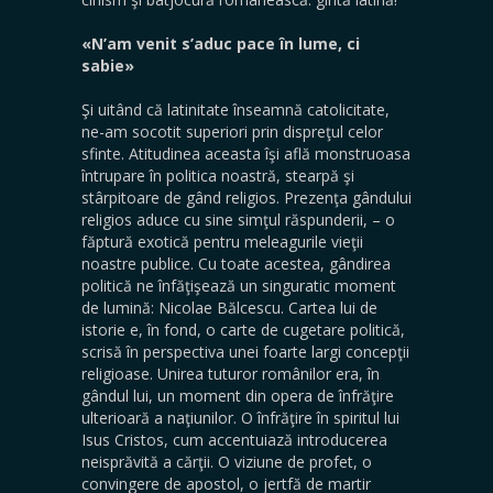
«N’am venit s’aduc pace în lume, ci
sabie»
Şi uitând că latinitate înseamnă catolicitate,
ne-am socotit superiori prin dispreţul celor
sfinte. Atitudinea aceasta îşi află monstruoasa
întrupare în politica noastră, stearpă şi
stârpitoare de gând religios. Prezenţa gândului
religios aduce cu sine simţul răspunderii, – o
făptură exotică pentru meleagurile vieţii
noastre publice. Cu toate acestea, gândirea
politică ne înfăţişează un singuratic moment
de lumină: Nicolae Bălcescu. Cartea lui de
istorie e, în fond, o carte de cugetare politică,
scrisă în perspectiva unei foarte largi concepţii
religioase. Unirea tuturor românilor era, în
gândul lui, un moment din opera de înfrăţire
ulterioară a naţiunilor. O înfrăţire în spiritul lui
Isus Cristos, cum accentuiază introducerea
neisprăvită a cărţii. O viziune de profet, o
convingere de apostol, o jertfă de martir