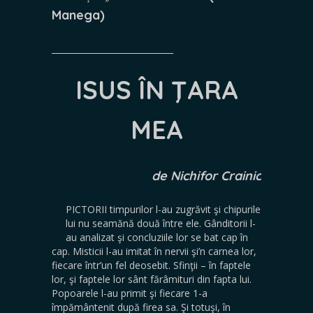
Manega)
_____________________________
ISUS ÎN ŢARA
MEA
de Nichifor Crainic
PICTORII timpurilor l-au zugrăvit şi chipurile
lui nu seamănă două între ele. Gânditorii l-
au analizat şi concluziile lor se bat cap în
cap. Misticii l-au imitat în nervii şi’n carnea lor,
fiecare într’un fel deosebit. Sfinţii – în faptele
lor, şi faptele lor sânt fărâmituri din fapta lui.
Popoarele l-au primit şi fiecare 1-a
împământenit după firea sa. Şi totuşi, în