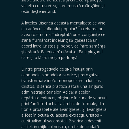
veselia cu tristeţea, care mustră mângâind şi
osândeşte iertând.
A înţeles Biserica această mentalitate ce vine
din adâncul sufletului popular? Întrebarea ar
avea rost numai îndreptată unei conştiinţe ce
s’ar fi frământat îndelung să găsească un
acord între Cristos şi popor, ca între sămânţă
şi arătură. Biserica n’a făcut-o. Ea e plugarul
care şi-a lăsat moşia pârloagă.
Dintre prerogativele ce şi-a însuşit prin
canoanele sinoadelor istorice, prerogative
transformate într’o monopolizare a lui Isus
Cristos, Biserica practică astăzi una singură:
administraţia tainelor. Adică: a acelor
depărtate extracţii, obţinute în curs de veacuri,
printr’un întortochiat alambic de formule, din
florile proaspete ale Evangheliei. Şi Evanghelia
a fost înlocuită cu aceste extracţii, Cristos –
cu ritualismul sacerdotal. Biserica a devenit
astfel, în mijlocul nostru, un fel de ciudată