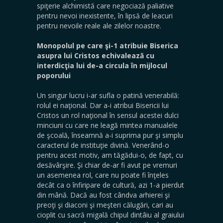
spiţerie alchimistă care negociază paliative
pentru nevoi inexistente, în lipsă de leacuri
pentru nevoile reale ale zilelor noastre.
Monopolul pe care şi-1 atribuie Biserica
asupra lui Cristos echivalează cu
interdicţia lui de-a circula în mijlocul
poporului
Un singur lucru i-ar sufla o patină venerabilă:
rolul ei naţional. Dar a-i atribui Bisericii lui
Cristos un rol naţional în sensul acestei dulci
minciuni cu care ne leagă mintea manualele
de şcoală, înseamnă a-i suprima pur şi simplu
caracterul de instituţie divină. Venerând-o
pentru acest motiv, am tăgădui-o, de fapt, cu
desăvârşire. Şi chiar de-ar fi avut pe vremuri
un asemenea rol, care nu poate fi înţeles
decât ca o înfiripare de cultură, azi 1-a pierdut
din mână. Dacă au fost cândva arhierei şi
preoţi şi diaconi şi meşteri călugări, cari au
cioplit cu sacră migală chipul dintâiu al graiului