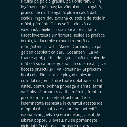
îl culcă pe paiele grâului, pe florile fânului, în
legănaş de păltinaş; iar vântul dulce tragănă,
pruncul de mi-1 leagănă; ploaia caldă dalb îl
scaldă. Îngerii dau zvoană cu steble de stele în
mâini, pământul însuş se înstelează ca
văzduhul, paiele din staul se auresc, fânul
uscat înverzeşte şi’nfloreşte, ieslea se preface
în raiu, iar lacrimile minunii tremură ca
mărgăritarul în ochii Maicei Domnului, cu păr
galben despletit ca părul Cosânzenii. Ea va
toarce apoi, pe fus de argint, faşă din caier de
mătasă şi, ca orice gospodină cucernică, îşi va
boteza pruncul şi-1 va «creştina». Şi precum
boul cel adânc iubit de plugari e ales în
colindul naşterii dintre toate dobitoacele, tot
astfel, pentru odihna pribeagă a sfintei familii,
va fi aleasă umbra rotată a mărului, fruntea
pomilor în frumuseţea fructelor. De-o
însemnătate răspicată în curentul acestei idei
e faptul că asinul, care apare necontenit în
istoria evanghelică şi era îndelung cinstit de
iubirea poporului evreu, nu se pomeneşte
niciodată în cântecele noastre religioase.