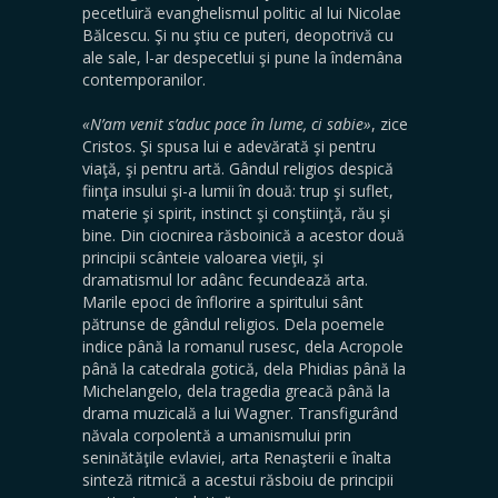
pecetluiră evanghelismul politic al lui Nicolae
Bălcescu. Şi nu ştiu ce puteri, deopotrivă cu
ale sale, l-ar despecetlui şi pune la îndemâna
contemporanilor.
«N’am venit s’aduc pace în lume, ci sabie»
, zice
Cristos. Şi spusa lui e adevărată şi pentru
viaţă, şi pentru artă. Gândul religios despică
fiinţa insului şi-a lumii în două: trup şi suflet,
materie şi spirit, instinct şi conştiinţă, rău şi
bine. Din ciocnirea răsboinică a acestor două
principii scânteie valoarea vieţii, şi
dramatismul lor adânc fecundează arta.
Marile epoci de înflorire a spiritului sânt
pătrunse de gândul religios. Dela poemele
indice până la romanul rusesc, dela Acropole
până la catedrala gotică, dela Phidias până la
Michelangelo, dela tragedia greacă până la
drama muzicală a lui Wagner. Transfigurând
năvala corpolentă a umanismului prin
seninătăţile evlaviei, arta Renaşterii e înalta
sinteză ritmică a acestui răsboiu de principii