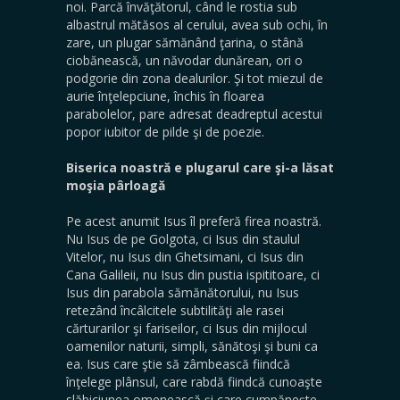
noi. Parcă învăţătorul, când le rostia sub
albastrul mătăsos al cerului, avea sub ochi, în
zare, un plugar sămănând ţarina, o stână
ciobănească, un năvodar dunărean, ori o
podgorie din zona dealurilor. Şi tot miezul de
aurie înţelepciune, închis în floarea
parabolelor, pare adresat deadreptul acestui
popor iubitor de pilde şi de poezie.
Biserica noastră e plugarul care şi-a lăsat
moşia pârloagă
Pe acest anumit Isus îl preferă firea noastră.
Nu Isus de pe Golgota, ci Isus din staulul
Vitelor, nu Isus din Ghetsimani, ci Isus din
Cana Galileii, nu Isus din pustia ispititoare, ci
Isus din parabola sămănătorului, nu Isus
retezând încâlcitele subtilităţi ale rasei
cărturarilor şi fariseilor, ci Isus din mijlocul
oamenilor naturii, simpli, sănătoşi şi buni ca
ea. Isus care ştie să zâmbească fiindcă
înţelege plânsul, care rabdă fiindcă cunoaşte
slăbiciunea omenească şi care cumpăneşte