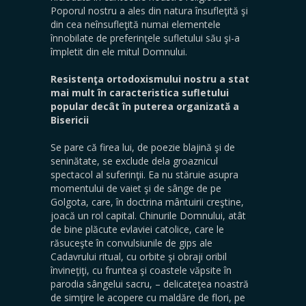
Poporul nostru a ales din natura însufleţită şi
din cea neînsufleţită numai elementele
înnobilate de preferinţele sufletului său şi-a
împletit din ele mitul Domnului.
Resistenţa ortodoxismului nostru a stat
mai mult în caracteristica sufletului
popular decât în puterea organizată a
Bisericii
Se pare că firea lui, de poezie blajină şi de
seninătate, se exclude dela groaznicul
spectacol al suferinţii. Ea nu stăruie asupra
momentului de vaiet şi de sânge de pe
Golgota, care, în doctrina mântuirii creştine,
joacă un rol capital. Chinurile Domnului, atât
de bine plăcute evlaviei catolice, care le
răsuceşte în convulsiunile de gips ale
Cadavrului ritual, cu orbite şi obraji oribil
învineţiţi, cu fruntea şi coastele văpsite în
parodia sângelui sacru, – delicateţea noastră
de simţire le acopere cu maldăre de flori, pe