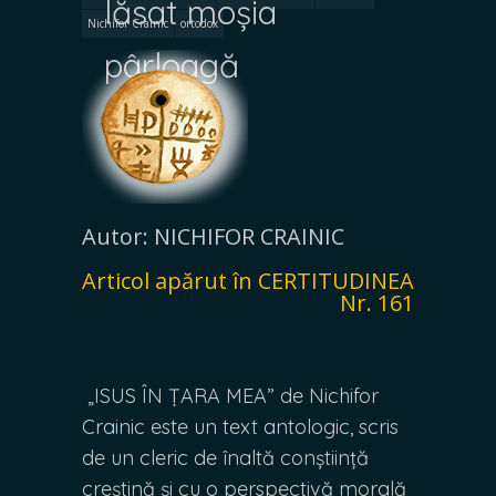
lăsat moșia
Nichifor Crainic
ortodox
pârloagă
Autor: NICHIFOR CRAINIC
Articol apărut în CERTITUDINEA
Nr. 161
„ISUS ÎN ȚARA MEA” de Nichifor
Crainic este un text antologic, scris
de un cleric de înaltă conștiință
creștină și cu o perspectivă morală