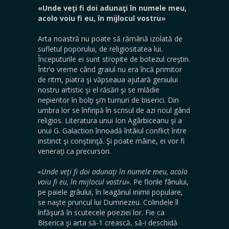
«Unde veţi fi doi adunaţi în numele meu,
acolo voiu fi eu, în mijlocul vostru»
Arta noastră nu poate să rămână izolată de
sufletul poporului, de religiositatea lui.
Începuturile ei sunt stropite de botezul creştin.
Într’o vreme când graiul nu era încă primitor
de ritm, piatra şi văpseaua ajutară geniului
nostru artistic şi el răsări şi se mlădie
nepieritor în bolţi şi’n turnuri de biserici. Din
umbra lor se înfiripă în scrisul de azi noul gând
religios. Literatura unui Ion Agârbiceanu şi a
unui G. Galaction înnoadă întâiul conflict între
instinct şi conştiinţă. Şi poate mâine, ei vor fi
veneraţi ca precursori.
«Unde veţi fi doi adunaţi în numele meu, acolo
voiu fi eu, în mijlocul vostru»
. Pe florile fânului,
pe paiele grâului, în leagănul inimii populare,
se naşte pruncul lui Dumnezeu. Colindele îl
înfăşură în scutecele poeziei lor. Fie ca
Biserica şi arta să-1 crească, să-i deschidă