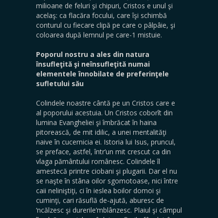
milioane de feluri şi chipuri, Cristos e unul şi
acelaş: ca flacăra focului, care îşi schimbă
conturul cu fiecare clipă pe care o pâlpâie, şi
coloarea după lemnul pe care-1 mistuie.
Poporul nostru a ales din natura
însufleţită şi neînsufleţită numai
elementele înnobilate de preferinţele
sufletului său
Colindele noastre cântă pe un Cristos care e
al poporului acestuia. Un Cristos coborît din
lumina Evangheliei şi îmbră­cat în haina
pitorească, de mit idilic, a unei mentalităţi
naive în cucernicia ei. Istoria lui Isus, pruncul,
se preface, astfel, într’un mit crescut ca din
vlaga pământului românesc. Colindele îl
amestecă printre ciobani şi plugarii. Dar el nu
se naşte în stâna oilor sgomotoase, nici între
caii neliniştiţi, ci în ieslea boilor domoi şi
cuminţi, cari răsuflă de-ajută, aburesc de
‘ncălzesc şi durerile’mblânzesc. Plaiul şi câmpul