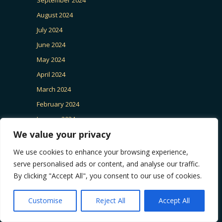
August 2024
July 2024
June 2024
May 2024
April 2024
March 2024
February 2024
January 2024
We value your privacy
December 2023
November 2023
We use cookies to enhance your browsing experience,
October 2023
serve personalised ads or content, and analyse our traffic.
By clicking "Accept All", you consent to our use of cookies.
September 2023
August 2023
Customise
Reject All
Accept All
July 2023