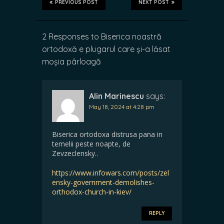
PREVIOUS POST
NEXT POST
2 Responses to Biserica noastră
ortodoxă e plugarul care și-a lăsat
moșia pârloagă
Alin Marinescu
says:
May 18, 2024 at 4:28 pm
Biserica ortodoxa distrusa pana in
temelii peste noapte, de
Zevzeclensky..
https://www.infowars.com/posts/zel
ensky-government-demolishes-
orthodox-church-in-kiev/
REPLY