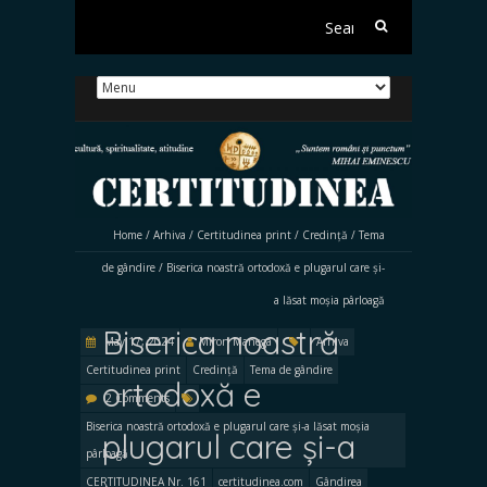
Search
for:
Home
/
Arhiva
/
Certitudinea print
/
Credință
/
Tema
de gândire
/
Biserica noastră ortodoxă e plugarul care și-
a lăsat moșia pârloagă
Biserica noastră
May 17, 2024
Miron Manega
Arhiva
Certitudinea print
Credință
Tema de gândire
ortodoxă e
2 Comments
Biserica noastră ortodoxă e plugarul care și-a lăsat moșia
plugarul care și-a
pârloagă
CERTITUDINEA Nr. 161
certitudinea.com
Gândirea