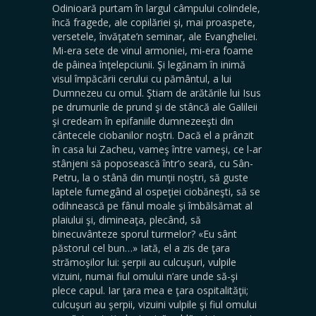
Odinioară purtam în largul câmpului colindele,
încă fragede, ale copilăriei şi, mai proaspete,
versetele, învăţate’n seminar, ale Evangheliei.
Mi-era sete de vinul armoniei, mi-era foame
de pâinea înţelepciunii. Şi legănam în inimă
visul împăcării cerului cu pământul, a lui
Dumnezeu cu omul. Ştiam de arătările lui Isus
pe drumurile de prund şi de stâncă ale Galileii
şi credeam în epifaniile dumnezeeşti din
cântecele ciobanilor noştri. Dacă el a prânzit
în casa lui Zacheu, vameş între vameşi, ce l-ar
stânjeni să poposească într’o seară, cu Sân-
Petru, la o stână din munţii noştri, să guste
laptele fumegând al ospeţiei ciobăneşti, să se
odihnească pe fânul moale şi îmbălsămat al
plaiului şi, dimineaţa, plecând, să
binecuvânteze sporul turmelor? «Eu sânt
păstorul cel bun…» Iată, el a zis de ţara
strămoşilor lui: şerpii au culcuşuri, vulpile
vizuini, numai fiul omului n’are unde să-şi
plece capul. Iar ţara mea e ţara ospitalităţii;
culcuşuri au şerpii, vizuini vulpile şi fiul omului