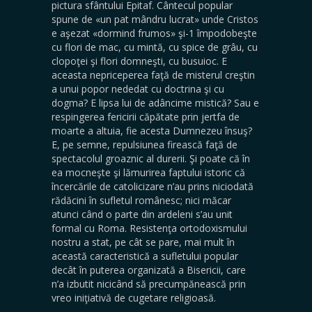
pictura sfântului Epitaf. Cântecul popular
spune de «un pat mândru lucrat» unde Cristos
e aşezat «dormind frumos» şi-1 împodobeşte
cu flori de mac, cu mintă, cu spice de grâu, cu
clopoţei şi flori domneşti, cu busuioc. E
aceasta nepriceperea faţă de misterul creştin
a unui popor nededat cu doctrina şi cu
dogma? E lipsa lui de adâncime mistică? Sau e
respingerea fericirii căpătate prin jertfa de
moarte a altuia, fie acesta Dumnezeu însuş?
E, pe semne, repulsiunea firească faţă de
spectacolul groaznic al durerii. Şi poate că în
ea mocneşte şi lămurirea faptului istoric că
încercările de catolicizare n’au prins niciodată
rădăcini în sufletul românesc; nici măcar
atunci când o parte din ardeleni s’au unit
formal cu Roma. Resistenţa ortodoxismului
nostru a stat, pe cât se pare, mai mult în
această caracteristică a sufletului popular
decât în puterea organizată a Bisericii, care
n’a izbutit nicicând să precumpănească prin
vreo iniţiativă de cugetare religioasă.