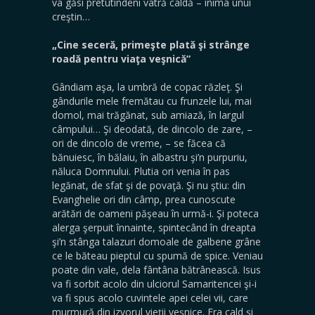
va găsi pretutindeni vatră caldă – inima unui
creştin…
„Cine seceră, primeşte plată şi strânge
roadă pentru viaţa veşnică”
Gândiam aşa, la umbră de copac răzleţ. Şi
gândurile mele fremătau cu frunzele lui, mai
domol, mai trăgănat, sub amiază, în largul
câmpului… Şi deodată, de dincolo de zare, –
ori de dincolo de vreme, – se făcea că
bănuiesc, în bălaiu, în albastru şi’n purpuriu,
năluca Domnului. Plutia ori venia în pas
legănat, de sfat şi de povaţă. Şi nu ştiu: din
Evanghelie ori din câmp, prea cunoscute
arătări de oameni păşeau în urmă-i. Şi poteca
alerga şerpuit înnainte, spintecând în dreapta
şi’n stânga talazuri domoale de galbene grâne
ce le băteau pieptul cu spumă de spice. Veniau
poate din vale, dela fântâna bătrânească. Isus
va fi sorbit acolo din ulciorul Samaritencei şi-i
va fi spus acolo cuvintele apei celei vii, care
murmură din izvorul vieţii veşnice. Era cald şi