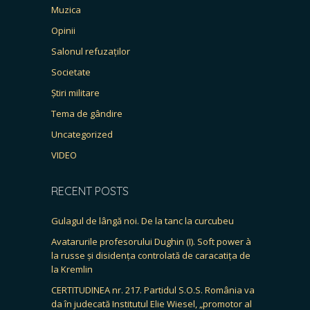
Muzica
Opinii
Salonul refuzaților
Societate
Știri militare
Tema de gândire
Uncategorized
VIDEO
RECENT POSTS
Gulagul de lângă noi. De la tanc la curcubeu
Avatarurile profesorului Dughin (I). Soft power à
la russe și disidența controlată de caracatița de
la Kremlin
CERTITUDINEA nr. 217. Partidul S.O.S. România va
da în judecată Institutul Elie Wiesel, „promotor al