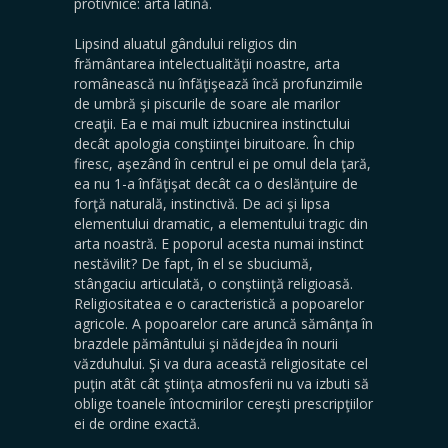
protivnice: arta latină.
Lipsind aluatul gândului religios din
frământarea intelectualităţii noastre, arta
româ­nească nu înfăţişează încă profunzimile
de umbră şi piscurile de soare ale marilor
creaţii. Ea e mai mult izbucnirea instinctului
decât apologia conştiinţei biruitoare. În chip
firesc, aşezând în centrul ei pe omul dela ţară,
ea nu 1-a înfăţişat decât ca o deslănţuire de
forţă naturală, instinctivă. De aci şi lipsa
elementului dramatic, a elementului tragic din
arta noastră. E poporul acesta numai instinct
nestăvilit? De fapt, în el se sbuciumă,
stângaciu articulată, o conştiinţă religioasă.
Religiositatea e o caracteristică a popoarelor
agricole. A popoarelor care aruncă sămânţa în
brazdele pământului şi nădejdea în nourii
văzduhului. Şi va dura această religiositate cel
puţin atât cât ştiinţa atmosferii nu va izbuti să
oblige toanele întocmirilor cereşti prescripţiilor
ei de ordine exactă.