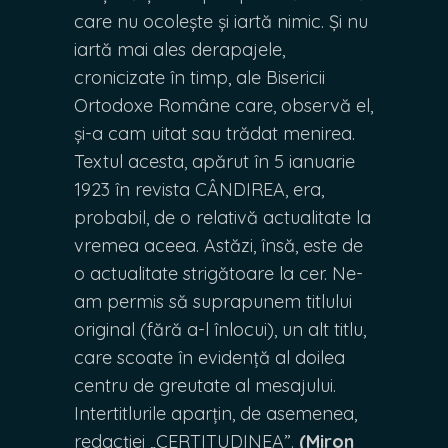
care nu ocolește și iartă nimic. Și nu
iartă mai ales derapajele,
cronicizate în timp, ale Bisericii
Ortodoxe Române care, observă el,
și-a cam uitat sau trădat menirea.
Textul acesta, apărut în 5 ianuarie
1923 în revista CÂNDIREA, era,
probabil, de o relativă actualitate la
vremea aceea. Astăzi, însă, este de
o actualitate strigătoare la cer. Ne-
am permis să suprapunem titlului
original (fără a-l înlocui), un alt titlu,
care scoate în evidență al doilea
centru de greutate al mesajului.
Intertitlurile aparțin, de asemenea,
redacției „CERTITUDINEA”.
(Miron