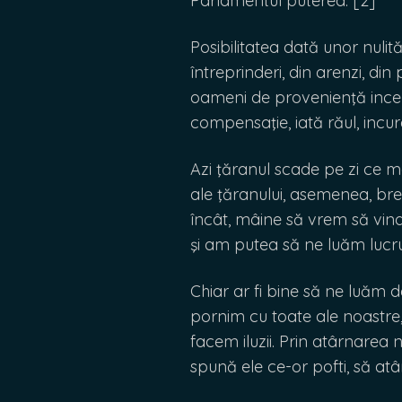
Parlamentul puterea. [2]
Posibilitatea dată unor nulită
întreprinderi, din arenzi, din
oameni de provenienţă incer
compensaţie, iată răul, incur
Azi ţăranul scade pe zi ce me
ale ţăranului, asemenea, br
încât, mâine să vrem să vin
şi am putea să ne luăm lucru
Chiar ar fi bine să ne luăm 
pornim cu toate ale noastr
facem iluzii. Prin atârnare
spună ele ce-or pofti, să atâ