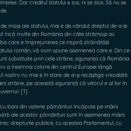
nţeles. Dar creditul statului e sus, ni se zice. Să nu se
nde.
de moşii ale statului, mai e de vândut dreptul de-a le
 încă multe din România din câte strămoşii au
reba care e împrejurarea ce inspiră străinătăţii
 statului român, vă vom spune asemenea care e. Din ce
unt substituite prin cele străine; siguranţa că România
u a însemna colonii din centrul Europei lângă
 nostru nu mai e în stare de a-şi recâştiga vreodată
ni străine, pe această siguranţă că viitorul e al lor în
guvernul. [1]
u bani din visterie pământuri încăpute pe mâini
u părţi ale acestor pământuri sunt în asemenea mâini.
rec drepturile publice, cu acestea Parlamentul, cu