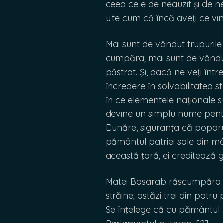
ceea ce e de neauzit şi de neî
uite cum că încă aveţi ce vi
Mai sunt de vândut trupurile 
cumpăra; mai sunt de vândut
păstrat. Şi, dacă ne veţi înt
încredere în solvabilitatea
în ce elementele naţionale s
devine un simplu nume pentr
Dunăre, siguranţa că poporul
pământul patriei sale din mâi
această ţară, ei creditează 
Matei Basarab răscumpăra c
străine; astăzi trei din patr
Se înţelege că cu pământul t