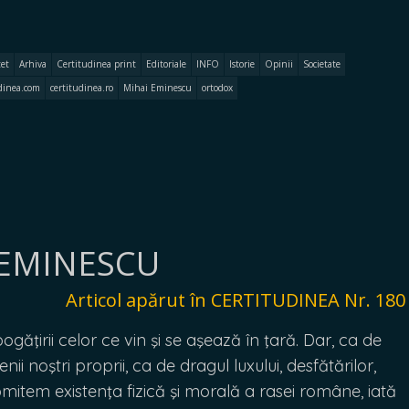
et
Arhiva
Certitudinea print
Editoriale
INFO
Istorie
Opinii
Societate
udinea.com
certitudinea.ro
Mihai Eminescu
ortodox
 EMINESCU
Articol apărut în CERTITUDINEA Nr. 180
ăţirii celor ce vin şi se aşează în ţară. Dar, ca de
i noştri proprii, ca de dragul luxului, desfătărilor,
omitem existenţa fizică şi morală a rasei române, iată