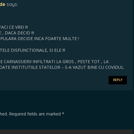
ode
says:
I CE VREI !!!
, DACA DECID !!!
OPULARA DECIDE INCA FOARTE MULTE !
LE DISFUNCTIONALE, SI ELE !!!
CARNASSIERII INFILTRATI LA GROS , PESTE TOT , LA
TE INSTITUTIILE STATELOR – S-A VAZUT BINE CU COVIDUL.
REPLY
shed.
Required fields are marked
*