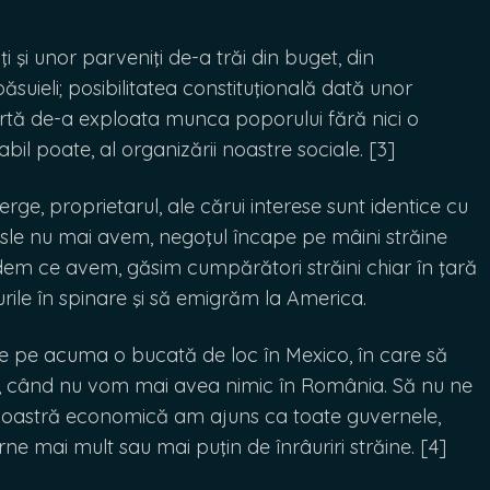
ţi şi unor parveniţi de-a trăi din buget, din
 păsuieli; posibilitatea constituţională dată unor
tă de-a exploata munca poporului fără nici o
abil poate, al organizării noastre sociale. [3]
rge, proprietarul, ale cărui interese sunt identice cu
esle nu mai avem, negoţul încape pe mâini străine
dem ce avem, găsim cumpărători străini chiar în ţară
rile în spinare şi să emigrăm la America.
de pe acuma o bucată de loc în Mexico, în care să
e, când nu vom mai avea nimic în România. Să nu ne
a noastră economică am ajuns ca toate guvernele,
rne mai mult sau mai puţin de înrâuriri străine. [4]