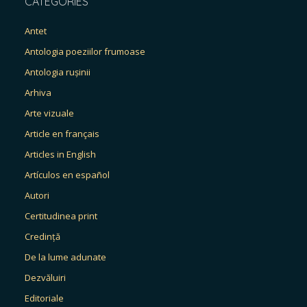
CATEGORIES
Antet
Antologia poeziilor frumoase
Antologia rușinii
Arhiva
Arte vizuale
Article en français
Articles in English
Artículos en español
Autori
Certitudinea print
Credință
De la lume adunate
Dezvăluiri
Editoriale