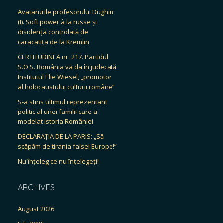
Avatarurile profesorului Dughin
(I). Soft power à la russe și
disidența controlată de
caracatița de la Kremlin
CERTITUDINEA nr. 217. Partidul
S.O.S. România va da în judecată
Institutul Elie Wiesel, „promotor
al holocaustului culturii române”
S-a stins ultimul reprezentant
politic al unei familii care a
modelat istoria României
DECLARAȚIA DE LA PARIS: „Să
scăpăm de tirania falsei Europe!”
Nu înțeleg ce nu înțelegeți!
ARCHIVES
August 2026