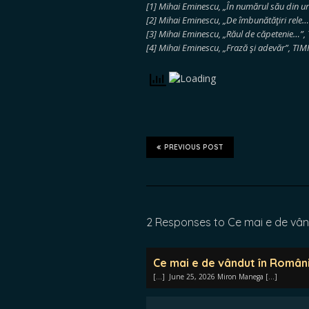
[1] Mihai Eminescu, „În numărul său din ur
[2] Mihai Eminescu, „De îmbunătăţiri rele…”
[3] Mihai Eminescu, „Răul de căpetenie…”, 
[4] Mihai Eminescu, „Frază şi adevăr”, TIMP
PREVIOUS POST
2 Responses to Ce mai e de vâ
Ce mai e de vândut în Români
[…] June 25, 2026 Miron Manega […]