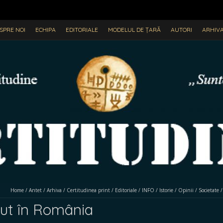
SPRE NOI
ECHIPA
EDITORIALE
MODELUL DE ȚARĂ
AUTORI
ARHIV
Home
/
Antet
/
Arhiva
/
Certitudinea print
/
Editoriale
/
INFO
/
Istorie
/
Opinii
/
Societate
ut în România