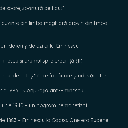
e soare, spărtură de flaut”
cuvinte din limba maghiară provin din limba
 de ieri și de azi ai lui Eminescu
minescu și drumul spre credință (II)
l de la Iași“ între falsificare și adevăr istoric
e 1883 – Conjurația anti-Eminescu
8 iunie 1940 – un pogrom nemonetizat
e 1883 – Eminescu la Capşa. Cine era Eugene