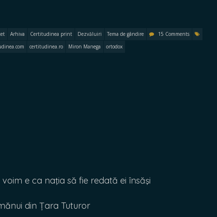
et
Arhiva
Certitudinea print
Dezvăluiri
Tema de gândire
15 Comments
tudinea.com
certitudinea.ro
Miron Manega
ortodox
im e ca naţia să fie redată ei însăşi
ănui din Țara Tuturor