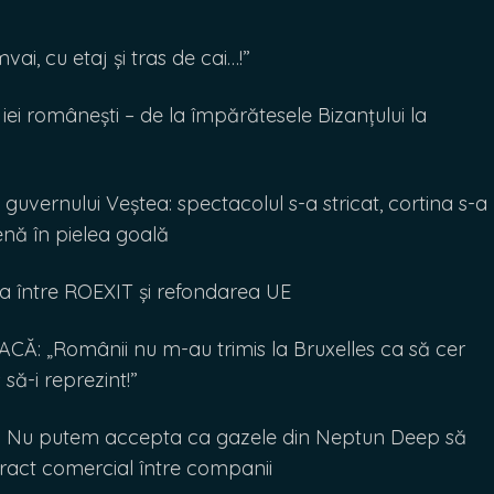
i, cu etaj și tras de cai…!”
i românești – de la împărătesele Bizanțului la
ernului Veștea: spectacolul s-a stricat, cortina s-a
enă în pielea goală
 între ROEXIT și refondarea UE
: „Românii nu m-au trimis la Bruxelles ca să cer
să-i reprezint!”
Nu putem accepta ca gazele din Neptun Deep să
tract comercial între companii