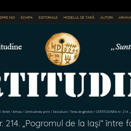
SPRE NOI
ECHIPA
EDITORIALE
MODELUL DE ȚARĂ
AUTORI
ARHIV
/
Antet
/
Arhiva
/
Certitudinea print
/
Dezvăluiri
/
Tema de gândire
/
CERTITUDINEA nr. 214. „Pog
14. „Pogromul de la Iași“ între fal