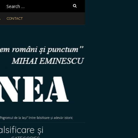
Search
for:
A
CONTACT
romul de la Iași“ între falsificare și adevăr istoric
sificare și