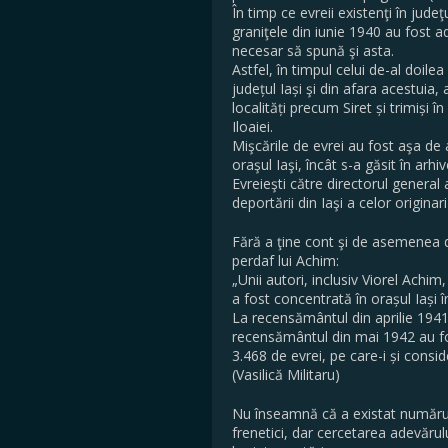
În timp ce evreii existenţi în judeţ
graniţele din iunie 1940 au fost a
necesar să spună şi asta.
Astfel, în timpul celui de-al doil
județul Iași şi din afara acestuia,
localități precum Siret și trimiși
Iloaiei.
Mişcările de evrei au fost aşa de a
oraşul Iaşi, încât s-a găsit în ar
Evreieşti către directorul general a
deportării din Iaşi a celor origina
Fără a ţine cont şi de asemenea d
perdaf lui Achim:
„Unii autori, inclusiv Viorel Achim
a fost concentrată în orașul Iași
La recensământul din aprilie 1941 
recensământul din mai 1942 au fos
3.468 de evrei, pe care-i și consi
(Vasilică Militaru)
Nu înseamnă că a existat numărul 
frenetici, dar cercetarea adevărul