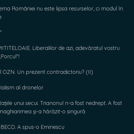
a României nu este lipsa resurselor, ci modul în
e
”
TITELOAIE. Liberalilor de azi, adevăratul vostru
„Porcul”!
OZN. Un prezent contradictoriu? (II)
alism al dronelor
iile unui secui. Trianonul n-a fost nedrept. A fost
maghiarimea și-a hărăzit-o singură
ECO. A spus-o Eminescu