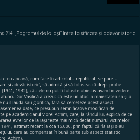
214. „Pogromul de la Iași“ între falsificare și adevăr istoric
este o capcană, cum face în articolul – republicat, se pare –
icare și adevăr istoric’, să admită şi să folosească drept probe
(1941, 1942), căci ele nu pot fi folosite obiectiv având în vedere
 atunci. Dar Vasilică a crezut că este un atac la maiestatea sa şi a
 nu îl laudă sau glorifică, fără să cerceteze acest aspect.
e asemenea date, ce presupun semnificative modificări de
e pe academicianul Viorel Achim, care, la rândul lui, explică de ce
rarea evreilor de la Iaşi “este mai mică decât numărul victimelor
e 1941, estimat recent la cca 15.000, prin faptul că “la Iaşi s-au
judeţului, care au compensat în bună parte sub aspect statistic
orel Achim).