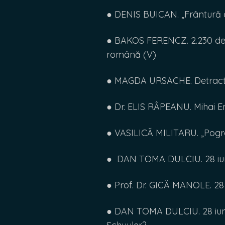
● DENIS BUICAN. „Frântură d
● BAKOS FERENCZ. 2.230 de 
română (V)
● MAGDA URSACHE. Detractorii
● Dr. ELIS RÂPEANU. Mihai E
● VASILICĂ MILITARU. „Pogromu
● DAN TOMA DULCIU. 28 iuni
● Prof. Dr. GICĂ MANOLE. 2
● DAN TOMA DULCIU. 28 iuni