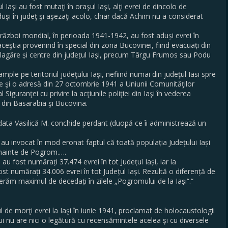
ul Iaşi au fost mutaţi în oraşul Iaşi, alţi evrei de dincolo de
duşi în judeţ şi aşezaţi acolo, chiar dacă Achim nu a considerat
ea război mondial, în perioada 1941-1942, au fost aduși evrei în
 aceştia provenind în special din zona Bucovinei, fiind evacuați din
 în lagăre și centre din județul Iași, precum Târgu Frumos sau Podu
mple pe teritoriul judeţului Iaşi, nefiind numai din judeţul Iasi spre
hive şi o adresă din 27 octombrie 1941 a Uniunii Comunităţilor
l Siguranţei cu privire la acţiunile poliţiei din Iaşi în vederea
ri din Basarabia şi Bucovina.
ata Vasilică M. conchide perdant (duopă ce îi administrează un
, au invocat în mod eronat faptul că toată populația Județului Iași
 înainte de Pogrom.….
au fost numărați 37.474 evrei în tot Județul Iași, iar la
t numărați 34.006 evrei în tot Județul Iași. Rezultă o diferență de
derăm maximul de decedați în zilele „Pogromului de la Iași“.“
de morţi evrei la Iaşi în iunie 1941, proclamat de holocaustologii
ui nu are nici o legătură cu recensămintele acelea şi cu diversele