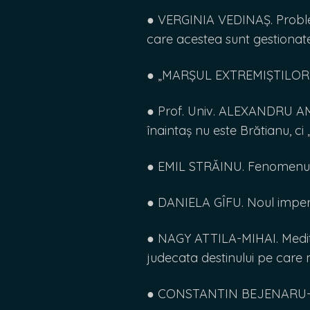
● VERGINIA VEDINAȘ. Problem
care acestea sunt gestionat
● „MARȘUL EXTREMIȘTILOR
● Prof. Univ. ALEXANDRU AMI
înaintaș nu este Brătianu, ci 
● EMIL STRĂINU. Fenomenul 
● DANIELA GÎFU. Noul imperi
● NAGY ATTILA-MIHAI. Meditaț
judecata destinului pe care 
● CONSTANTIN BEJENARU-B