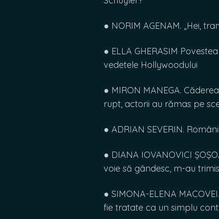
Schuyler?
● NORIM AGENAM. „Hei, tramva
● ELLA GHERASIM Povestea ie
vedetele Hollywoodului
● MIRON MANEGA. Căderea guv
rupt, actorii au rămas pe sc
● ADRIAN SEVERIN. România
● DIANA IOVANOVICI ȘOȘOACĂ
voie să gândesc, m-au trimis 
● SIMONA-ELENA MACOVEI. 
fie tratate ca un simplu con