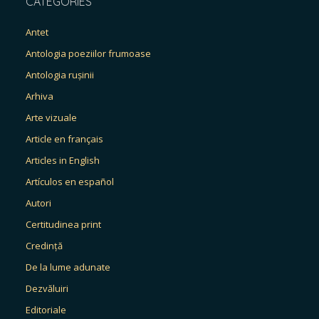
CATEGORIES
Antet
Antologia poeziilor frumoase
Antologia rușinii
Arhiva
Arte vizuale
Article en français
Articles in English
Artículos en español
Autori
Certitudinea print
Credință
De la lume adunate
Dezvăluiri
Editoriale