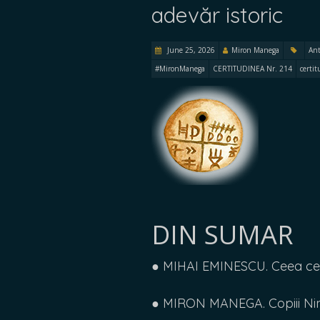
adevăr istoric
June 25, 2026
Miron Manega
Ant
#MironManega
CERTITUDINEA Nr. 214
certi
DIN SUMAR
● MIHAI EMINESCU. Ceea ce vo
● MIRON MANEGA. Copiii Nim