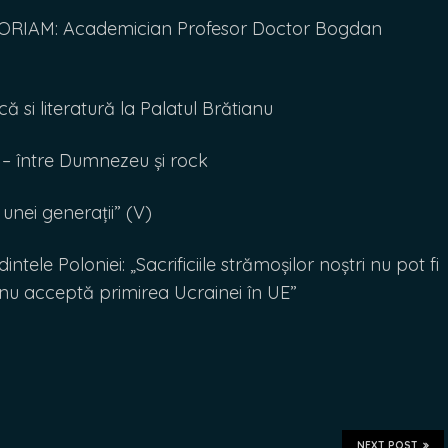
ORIAM: Academician Profesor Doctor Bogdan
că si literatură la Palatul Brătianu
 între Dumnezeu și rock
 unei generații” (V)
e Poloniei: „Sacrificiile strămoșilor noștri nu pot fi
 nu acceptă primirea Ucrainei în UE”
NEXT POST