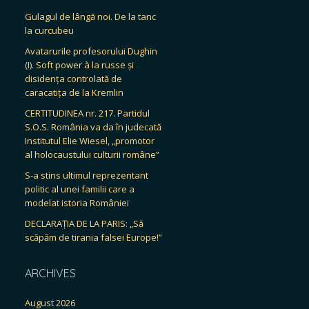
Gulagul de lângă noi. De la tanc
la curcubeu
Avatarurile profesorului Dughin
(I). Soft power à la russe și
disidența controlată de
caracatița de la Kremlin
CERTITUDINEA nr. 217. Partidul
S.O.S. România va da în judecată
Institutul Elie Wiesel, „promotor
al holocaustului culturii române”
S-a stins ultimul reprezentant
politic al unei familii care a
modelat istoria României
DECLARAȚIA DE LA PARIS: „Să
scăpăm de tirania falsei Europe!”
ARCHIVES
August 2026