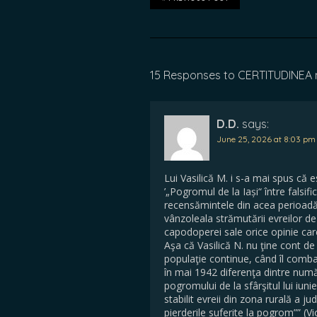
15 Responses to CERTITUDINEA nr. 
D.D.
says:
June 25, 2026 at 8:03 pm
Lui Vasilică M. i s-a mai spus că 
’„Pogromul de la Iași“ între falsif
recensămintele din acea perioadă 
vânzoleala strămutării evreilor de
capodoperei sale orice opinie care
Aşa că Vasilică N. nu ţine cont d
populaţie continue, când îl combat
în mai 1942 diferenţa dintre numă
pogromului de la sfârşitul lui iuni
stabilit evreii din zona rurală a 
pierderile suferite la pogrom”” (Vi