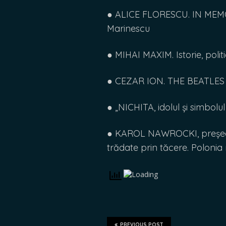
● ALICE FLORESCU. IN MEM
Marinescu
● MIHAI MAXIM. Istorie, politi
● CEZAR ION. THE BEATLES –
● „NICHITA, idolul și simbolul
● KAROL NAWROCKI, președintel
trădate prin tăcere. Polonia
PREVIOUS POST