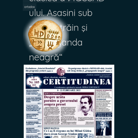
ortodox
ului. Asasini sub
steag străin şi
„propaganda
neagră“