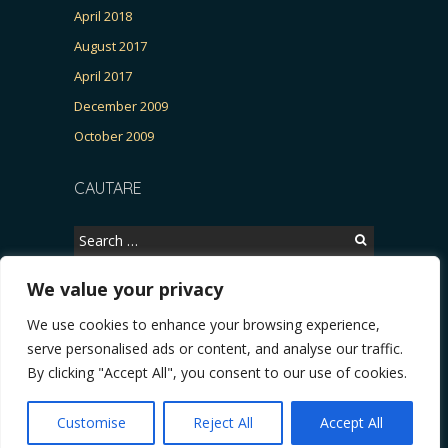
April 2018
August 2017
April 2017
December 2009
October 2009
CAUTARE
Search
for:
We value your privacy
We use cookies to enhance your browsing experience,
Copyright © 2026, CERTITUDINEA.
serve personalised ads or content, and analyse our traffic.
ria, parlamentarele și presa
* VIDEO. Viata lui Eminescu (Necenzurat). Episodul 4: R
By clicking "Accept All", you consent to our use of cookies.
Powered by
WordPress
. Blackoot design by
Iceable
Themes
.
Customise
Reject All
Accept All