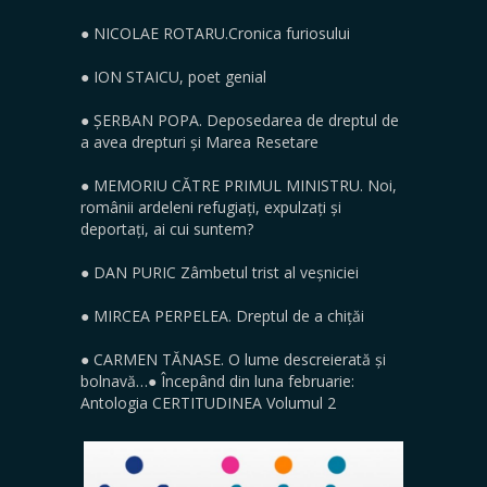
●
NICOLAE ROTARU.Cronica furiosului
●
ION STAICU, poet genial
●
ȘERBAN POPA. Deposedarea de dreptul de
a avea drepturi și Marea Resetare
●
MEMORIU CĂTRE PRIMUL MINISTRU. Noi,
românii ardeleni refugiați, expulzați și
deportați, ai cui suntem?
●
DAN PURIC Zâmbetul trist al veșniciei
●
MIRCEA PERPELEA. Dreptul de a chițăi
●
CARMEN TĂNASE. O lume descreierată și
bolnavă…
●
Începând din luna februarie:
Antologia CERTITUDINEA Volumul 2