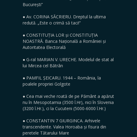
București”
● Av. CORINA SĂCRIERU. Dreptul la ultima
redută. „Este o crimă să taci!”
● CONSTITUȚIA LOR și CONSTITUȚIA
NOASTRĂ. Banca Națională a României și
Autoritatea Electorală
● G-ral MARIAN V. URECHE. Modelul de stat al
lui Mircea cel Bătrân
● PAMFIL ȘEICARU. 1944 – România, la
poalele propriei Golgote
● Cea mai veche roată de pe Pământ a apărut
nu în Mesopotamia (3500 î.Hr), nici în Slovenia
(3200 î.Hr.), ci la Cucuteni (5000-6000 î.Hr.)
● CONSTANTIN 7 GIURGINCA. Arhivele
transcendente. Valea Horoaba și fisura din
peretele Tătarului Mare