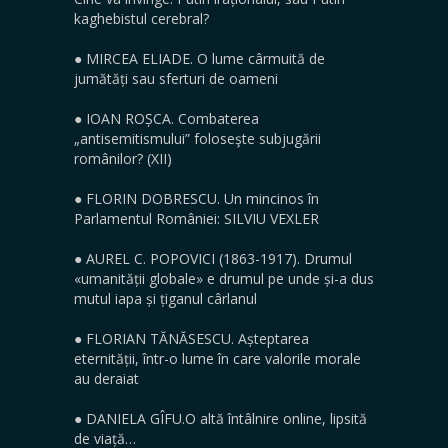
kaghebistul cerebral?
● MIRCEA ELIADE. O lume cârmuită de
jumătăți sau sferturi de oameni
●
IOAN ROȘCA. Combaterea
„antisemitismului” foloseşte subjugării
românilor? (XII)
●
FLORIN DOBRESCU. Un mincinos în
Parlamentul României: SILVIU VEXLER
●
AUREL C. POPOVICI (1863-1917). Drumul
«umanității globale» e drumul pe unde și-a dus
mutul iapa și țiganul cârlanul
●
FLORIAN TĂNĂSESCU. Așteptarea
eternității, într-o lume în care valorile morale
au deraiat
●
DANIELA GÎFU.O altă întâlnire online, lipsită
de viață…