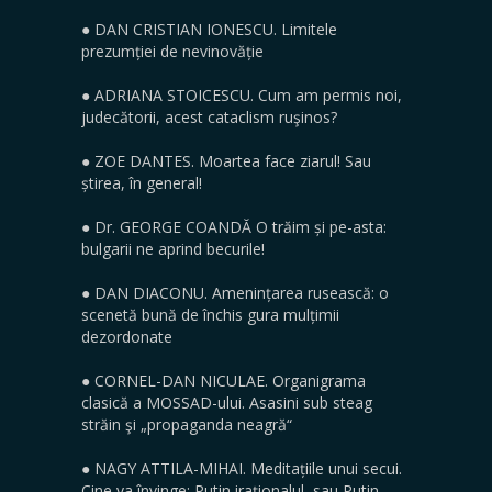
● DAN CRISTIAN IONESCU. Limitele
prezumției de nevinovăție
● ADRIANA STOICESCU. Cum am permis noi,
judecătorii, acest cataclism ruşinos?
● ZOE DANTES. Moartea face ziarul! Sau
știrea, în general!
● Dr. GEORGE COANDĂ O trăim și pe-asta:
bulgarii ne aprind becurile!
● DAN DIACONU. Amenințarea rusească: o
scenetă bună de închis gura mulțimii
dezordonate
● CORNEL-DAN NICULAE. Organigrama
clasică a MOSSAD-ului. Asasini sub steag
străin şi „propaganda neagră“
● NAGY ATTILA-MIHAI. Meditațiile unui secui.
Cine va învinge: Putin iraționalul, sau Putin