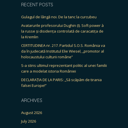
RECENT POSTS
Gulagul de lângă noi. De la tanc la curcubeu
Avatarurile profesorului Dughin (I). Soft power à
la russe și disidența controlată de caracatița de
la Kremlin
CERTITUDINEA nr. 217. Partidul S.O.S. România va
da în judecată Institutul Elie Wiesel, „promotor al
holocaustului culturii române”
S-a stins ultimul reprezentant politic al unei familii
care a modelat istoria României
DECLARAȚIA DE LA PARIS: „Să scăpăm de tirania
falsei Europe!”
ARCHIVES
August 2026
July 2026