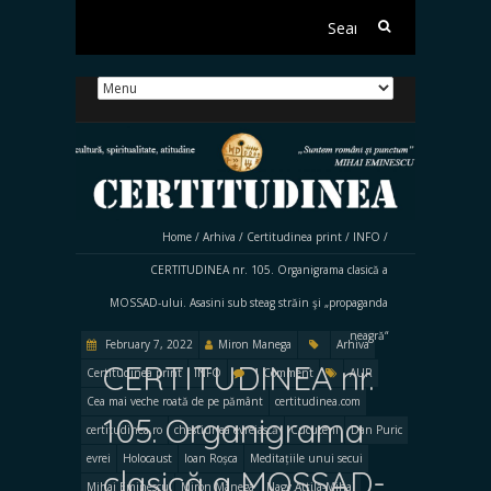
Search
for:
Home
/
Arhiva
/
Certitudinea print
/
INFO
/
CERTITUDINEA nr. 105. Organigrama clasică a
MOSSAD-ului. Asasini sub steag străin şi „propaganda
neagră“
February 7, 2022
Miron Manega
Arhiva
CERTITUDINEA nr.
Certitudinea print
INFO
1 Comment
AUR
Cea mai veche roată de pe pământ
certitudinea.com
105. Organigrama
certitudinea.ro
chestiunea evreiască
Cucuteni
Dan Puric
evrei
Holocaust
Ioan Roșca
Meditațiile unui secui
clasică a MOSSAD-
Mihai Eminescu
Miron Manega
Nagy Attila-Mihai