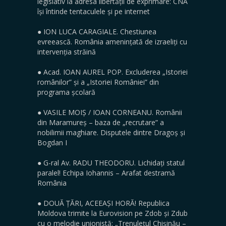
legislativ la adresa libertății de exprimare: CNA
își întinde tentaculele și pe internet
● ION LUCA CARAGIALE. Chestiunea
evreească. România amenințată de izraeliți cu
intervenția străină
● Acad. IOAN AUREL POP. Excluderea „Istoriei
românilor” și a „Istoriei României” din
programa școlară
● VASILE MOIȘ / IOAN CORNEANU. Românii
din Maramureș – baza de „recrutare” a
nobilimii maghiare. Disputele dintre Dragoș și
Bogdan I
● G-ral Av. RADU THEODORU. Lichidați statul
paralel! Echipa Iohannis – Arafat destramă
România
● DOUĂ ȚĂRI, ACEEAȘI HORĂ! Republica
Moldova trimite la Eurovision pe Zdob și Zdub
cu o melodie unionistă: „Trenulețul Chișinău –