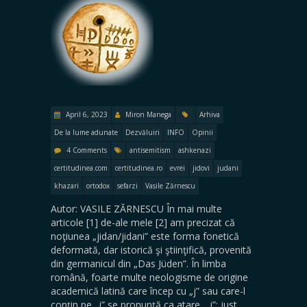
April 6, 2023
Miron Manega
Arhiva
De la lume adunate
Dezvăluiri
INFO
Opinii
4 Comments
antisemitism
ashkenazi
certitudinea.com
certitudinea.ro
evrei
jidovi
judani
khazari
ortodox
sefarzi
Vasile Zărnescu
Autor: VASILE ZĂRNESCU În mai multe
articole [1] de-ale mele [2] am precizat că
noţiunea „jidan/jidani” este forma fonetică
deformată, dar istorică şi ştiinţifică, provenită
din germanicul din „Das Jüden”. În limba
română, foarte multe neologisme de origine
academică latină care încep cu „j” sau care-l
conţin pe „j” se pronunţă ca atare, „j”: just,