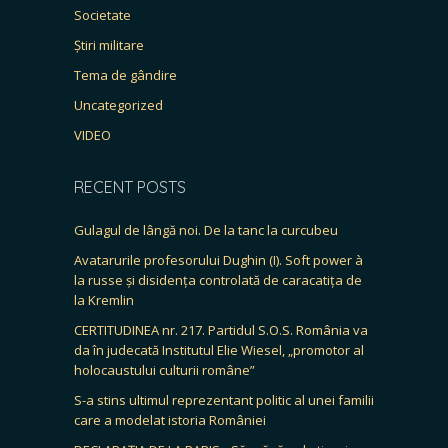
Societate
Știri militare
Tema de gândire
Uncategorized
VIDEO
RECENT POSTS
Gulagul de lângă noi. De la tanc la curcubeu
Avatarurile profesorului Dughin (I). Soft power à
la russe și disidența controlată de caracatița de
la Kremlin
CERTITUDINEA nr. 217. Partidul S.O.S. România va
da în judecată Institutul Elie Wiesel, „promotor al
holocaustului culturii române”
S-a stins ultimul reprezentant politic al unei familii
care a modelat istoria României