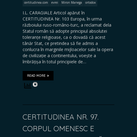
certitudinea.com
evrei
Miron Manega
ortodox
I.L. CARAGIALE Articol apărut în
CERTITUDINEA Nr. 103 Europa, în urma
războiului ruso-româno-turc, a reclamat dela
Statul român să adopte principiul absolutei
toleranțe religioase, ca o dovadă că acest
tânăr Stat, ce pretindea să fie admis a
conlucra în marginile mijloacelor sale la opera
de civilizație a continentului, voește a
îmbrățișa în totul principiele de…
READ MORE
CERTITUDINEA NR. 97.
CORPUL OMENESC E