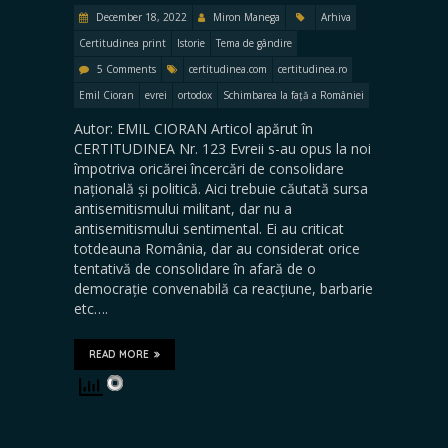
December 18, 2022
Miron Manega
Arhiva
Certitudinea print
Istorie
Tema de gândire
5 Comments
certitudinea.com
certitudinea.ro
Emil Cioran
evrei
ortodox
Schimbarea la față a României
Autor: EMIL CIORAN Articol apărut în
CERTITUDINEA Nr. 123 Evreii s-au opus la noi
împotriva oricărei încercări de consolidare
națională și politică. Aici trebuie căutată sursa
antisemitismului militant, dar nu a
antisemitismului sentimental. Ei au criticat
totdeauna România, dar au considerat orice
tentativă de consolidare în afară de o
democrație convenabilă ca reacțiune, barbarie
etc….
READ MORE