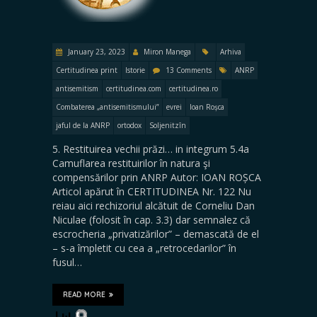
January 23, 2023
Miron Manega
Arhiva
Certitudinea print
Istorie
13 Comments
ANRP
antisemitism
certitudinea.com
certitudinea.ro
Combaterea „antisemitismului”
evrei
Ioan Roșca
jaful de la ANRP
ortodox
Soljenitzîn
5. Restituirea vechii prăzi… in integrum 5.4a
Camuflarea restituirilor în natura şi
compensărilor prin ANRP Autor: IOAN ROȘCA
Articol apărut în CERTITUDINEA Nr. 122 Nu
reiau aici rechizoriul alcătuit de Corneliu Dan
Niculae (folosit în cap. 3.3) dar semnalez că
escrocheria „privatizărilor” – demascată de el
– s-a împletit cu cea a „retrocedarilor” în
fusul…
READ MORE