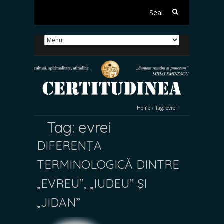
Search
for:
Home
/
Tag:
evrei
Tag:
evrei
DIFERENŢA
TERMINOLOGICĂ DINTRE
„EVREU”, „IUDEU” ŞI
„JIDAN”