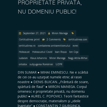
PROPRIETATE PRIVATĂ,
NU DOMENIU PUBLIC!
September 27, 2021
Miron Manega
Certitudinea print
2 Comments
certitudinea.com
certitudinea.ro
combaterea antisemitismului
evrei
Holocaust
Holocaustul Covid
Ioan Roșca
Ion Coja
iudaism
Klaus Iohannis
Miron Manega
Nagy Attila-Mihai
ortodox
subjugarea României
UZPR
DIN SUMAR ● MIHAI EMINESCU. Ne e scârbă
de cei ce-au uzurpat numele etnic al rasei
noastre ● DENIS BUICAN. „Frântură de soare,
spărtură de flaut” ● MIRON MANEGA. Corpul
omenesc e proprietate privată, nu domeniu
public! ● AUREL C. POPOVICI. Teorii fantastice
despre democrație, materialism și „ideile
înaintate” ● CONSTANTIN 7 GIURGINCA.