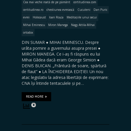
Cea mai veche roată de pe pământ
certitudinea.com
certitudinea.ro
chestiunea evreiască
Cucuteni
Dan Puric
evrei
Holocaust
Ioan Roșca
Meditațiile unui secui
Mihai Eminescu
Miron Manega
Nagy Attila-Mihai
ortodox
DIN SUMAR ● MIHAI EMINESCU. Despre
urâta pornire a guvernului asupra presei ●
MIRON MANEGA. Ce i-aș fi răspuns eu lui
Mihai Gâdea dacă eram George Simion ●
DENIS BUICAN. „Frântură de soare, spărtură
de flaut” ● LA ÎNCHIDEREA EDIȚIEI: Un nou
atac legislativ la adresa libertății de exprimare:
CNA își întinde tentaculele și pe…
READ MORE