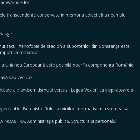
adevărurile lor
e transcendente conservate în memoria colectivă a neamului
elasge
ui secui. Xenofobia de stadion a suporterilor din Constanța este
r împotriva românilor
la Uniunea Europeană este posibilă doar în componenţa României
avă sau vedică?
are ale antisemitismului versus „Legea Vexler” ca inspiratoare a
eriu al lui Burebista. Rolul serviciilor informative din vremea sa
OASTRĂ. Administrația publică. Structura și personalul