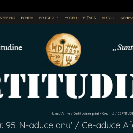
SPRE NOI
ECHIPA
EDITORIALE
MODELUL DE ȚARĂ
AUTORI
ARHIV
Home
/
Arhiva
/
Certitudinea print
/
Credință
/
CERTITUDIN
 95. N-aduce anu’ / Ce-aduce Afg