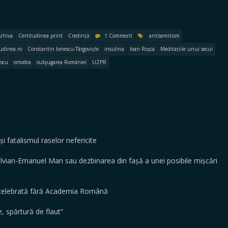
rhiva
Certitudinea print
Credință
1 Comment
antisemitism
tudinea.ro
Constantin Ionescu-Târgoviște
insulina
Ioan Roșca
Meditațiile unui secui
escu
ortodox
subjugarea României
UZPR
fatalismul raselor nefericite
vian-Emanuel Man sau dezbinarea din fașă a unei posibile mișcări
, celebrată fără Academia Română
 spărtură de flaut”