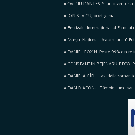
● OVIDIU DANTEȘ. Scurt inventor al
● ION STAICU, poet genial
● Festivalul Internațional al Filmulu
● Marșul Național „Avram Iancu” Edi
● DANIEL ROXIN. Peste 99% dintre inf
● CONSTANTIN BEJENARU-BECO. Past
● DANIELA GÎFU. Las ideile romantice 
● DAN DIACONU. Tâmpiții lumii sau t