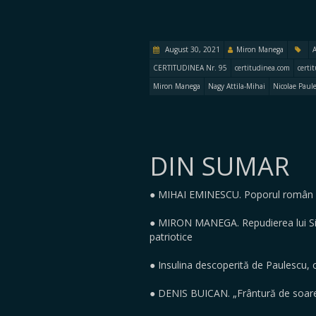
August 30, 2021
Miron Manega
A
CERTITUDINEA Nr. 95
certitudinea.com
certi
Miron Manega
Nagy Attila-Mihai
Nicolae Paul
DIN SUMAR
● MIHAI EMINESCU. Poporul român și 
● MIRON MANEGA. Repudierea lui Sil
patriotice
● Insulina descoperită de Paulescu
● DENIS BUICAN. „Frântură de soare,