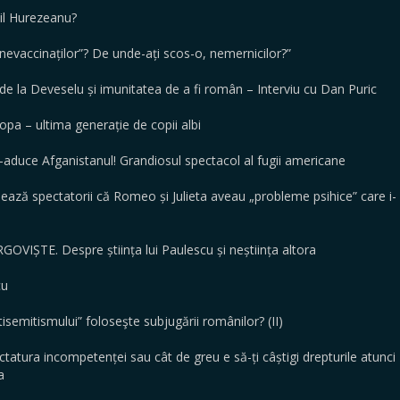
il Hurezeanu?
nevaccinaților”? De unde-ați scos-o, nemernicilor?”
 de la Deveselu și imunitatea de a fi român – Interviu cu Dan Puric
pa – ultima generație de copii albi
duce Afganistanul! Grandiosul spectacol al fugii americane
mează spectatorii că Romeo și Julieta aveau „probleme psihice” care i-
IȘTE. Despre știința lui Paulescu și neștiința altora
cu
semitismului” foloseşte subjugării românilor? (II)
tura incompetenței sau cât de greu e să-ți câștigi drepturile atunci
dea