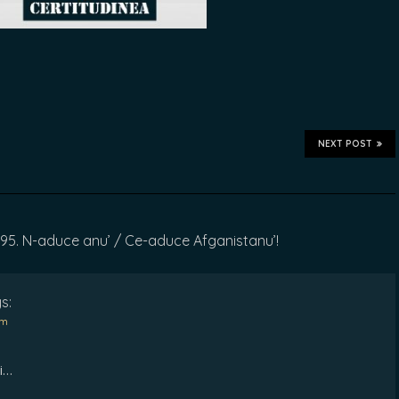
NEXT POST
 95. N-aduce anu’ / Ce-aduce Afganistanu’!
s:
pm
ni…