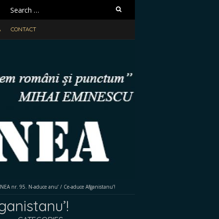
Search
for:
A
CONTACT
EA nr. 95. N-aduce anu’ / Ce-aduce Afganistanu’!
anistanu’!