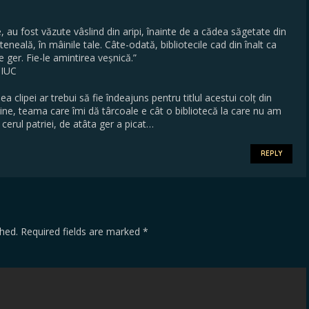
e, au fost văzute vâslind din aripi, înainte de a cădea săgetate din
teneală, în mâinile tale. Câte-odată, bibliotecile cad din înalt ca
 ger. Fie-le amintirea veșnică.”
CIUC
a clipei ar trebui să fie îndeajuns pentru titlul acestui colț din
ne, teama care îmi dă târcoale e cât o bibliotecă la care nu am
 cerul patriei, de atâta ger a picat…
REPLY
shed.
Required fields are marked
*