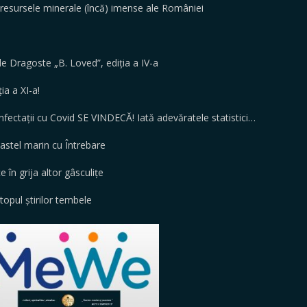
 resursele minerale (încă) imense ale României
i de Dragoste „B. Loved”, ediția a IV-a
ția a XI-a!
ectații cu Covid SE VINDECĂ! Iată adevăratele statistici…
el marin cu Întrebare
în grija altor gâsculițe
opul știrilor tembele