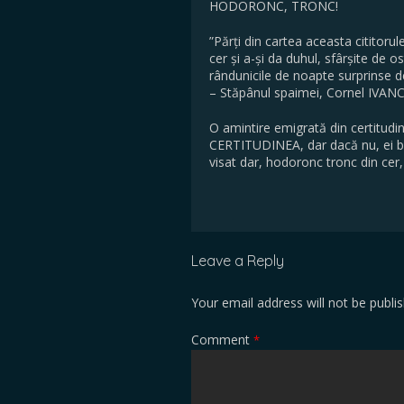
HODORONC, TRONC!
”Părți din cartea aceasta cititorul
cer și a-și da duhul, sfârșite de os
rândunicile de noapte surprinse de
– Stăpânul spaimei, Cornel IVAN
O amintire emigrată din certitudine
CERTITUDINEA, dar dacă nu, ei bi
visat dar, hodoronc tronc din cer,
Leave a Reply
Your email address will not be publi
Comment
*