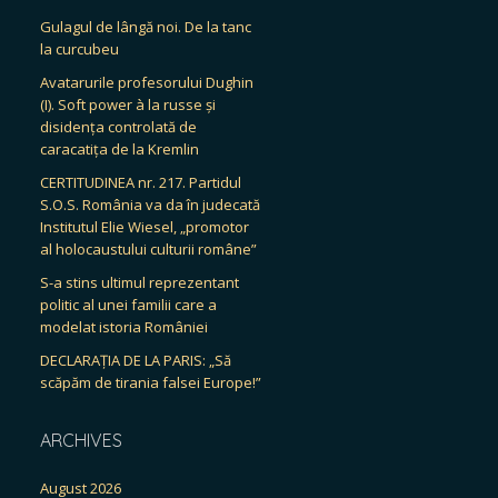
Gulagul de lângă noi. De la tanc
la curcubeu
Avatarurile profesorului Dughin
(I). Soft power à la russe și
disidența controlată de
caracatița de la Kremlin
CERTITUDINEA nr. 217. Partidul
S.O.S. România va da în judecată
Institutul Elie Wiesel, „promotor
al holocaustului culturii române”
S-a stins ultimul reprezentant
politic al unei familii care a
modelat istoria României
DECLARAȚIA DE LA PARIS: „Să
scăpăm de tirania falsei Europe!”
ARCHIVES
August 2026