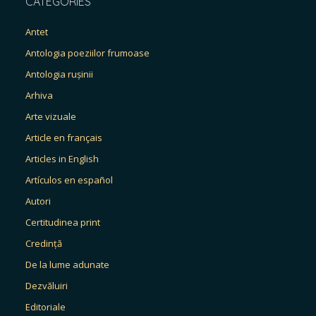
CATEGORIES
Antet
Antologia poeziilor frumoase
Antologia rușinii
Arhiva
Arte vizuale
Article en français
Articles in English
Artículos en español
Autori
Certitudinea print
Credință
De la lume adunate
Dezvăluiri
Editoriale