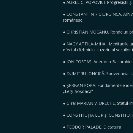
● AUREL C. POPOVICI. Progresiștii și 
● CONSTANTIN 7 GIURGINCA. Arhivel
românesc
● CHRISTIAN MOCANU. Rondeluri p
● NAGY ATTILA-MIHAI. Meditațiile un
efectul războiului iluzoriu al secuilo
● ION COSTAȘ. Aderarea Basarabiei 
● DUMITRU IONCICĂ. Spovedania: sl
● ȘERBAN POPA. Fundamentele identit
„Legii Șoșoacă”
● G-ral MARIAN V. URECHE. Statul-imp
● CONSTITUȚIA LOR și CONSTITUȚIA N
● TEODOR PALADE. Dictatura