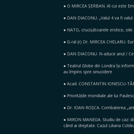
● O MIRCEA ȘERBAN. Al cui este Em
● DAN DIACONU. „Valul 4 va fi valul 
● NATO, crucișătoarele erotice, oile
● G-ral (r) Dr. MIRCEA CHELARU. Euro
● DAN DIACONU. N-aduce anul / Ce-a
● Teatrul Globe din Londra își infor
au împins spre sinucidere
● Acad. CONSTANTIN IONESCU-TÂRGOV
● Prioritățile mondiale ale lui Paules
● Dr. IOAN ROȘCA. Combaterea „anti
● MIRON MANEGA. Studiu de caz: dicta
când ai dreptate. Cazul Liliana Col