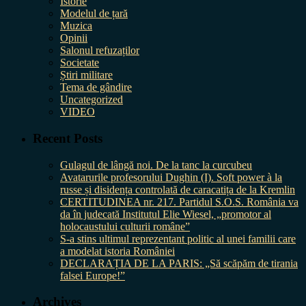
Istorie
Modelul de țară
Muzica
Opinii
Salonul refuzaților
Societate
Știri militare
Tema de gândire
Uncategorized
VIDEO
Recent Posts
Gulagul de lângă noi. De la tanc la curcubeu
Avatarurile profesorului Dughin (I). Soft power à la
russe și disidența controlată de caracatița de la Kremlin
CERTITUDINEA nr. 217. Partidul S.O.S. România va
da în judecată Institutul Elie Wiesel, „promotor al
holocaustului culturii române”
S-a stins ultimul reprezentant politic al unei familii care
a modelat istoria României
DECLARAȚIA DE LA PARIS: „Să scăpăm de tirania
falsei Europe!”
Archives