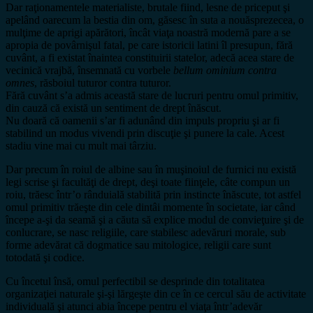
Dar raţionamentele materialiste, brutale fiind, lesne de priceput şi
apelând oarecum la bestia din om, găsesc în suta a nouăsprezecea, o
mulţime de aprigi apărători, încât viaţa noastră modernă pare a se
apropia de povârnişul fatal, pe care istoricii latini îl presupun, fără
cuvânt, a fi existat înaintea constituirii statelor, adecă acea stare de
vecinică vrajbă, însemnată cu vorbele
bellum ominium contra
omnes
, răsboiul tuturor contra tuturor.
Fără cuvânt s’a admis această stare de lucruri pentru omul primitiv,
din cauză că există un sentiment de drept înăscut.
Nu doară că oamenii s’ar fi adunând din impuls propriu şi ar fi
stabilind un modus vivendi prin discuţie şi punere la cale. Acest
stadiu vine mai cu mult mai târziu.
Dar precum în roiul de albine sau în muşinoiul de furnici nu există
legi scrise şi facultăţi de drept, deşi toate fiinţele, câte compun un
roiu, trăesc într’o rânduială stabilită prin instincte înăscute, tot astfel
omul primitiv trăeşte din cele dintâi momente în societate, iar când
începe a-şi da seamă şi a căuta să explice modul de convieţuire şi de
conlucrare, se nasc religiile, care stabilesc adevăruri morale, sub
forme adevărat că dogmatice sau mitologice, religii care sunt
totodată şi codice.
Cu încetul însă, omul perfectibil se desprinde din totalitatea
organizaţiei naturale şi-şi lărgeşte din ce în ce cercul său de activitate
individuală şi atunci abia începe pentru el viaţa într’adevăr