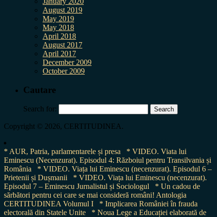
January 2020
August 2019
May 2019
May 2018
April 2018
August 2017
April 2017
December 2009
October 2009
Cautare
Search for:
Copyright © 2026, CERTITUDINEA.
* AUR, Patria, parlamentarele și presa
* VIDEO. Viata lui
Eminescu (Necenzurat). Episodul 4: Războiul pentru Transilvania și
România
* VIDEO. Viața lui Eminescu (necenzurat). Episodul 6 –
Prietenii și Dușmanii
* VIDEO. Viața lui Eminescu (necenzurat).
Episodul 7 – Eminescu Jurnalistul și Sociologul
* Un cadou de
sărbători pentru cei care se mai consideră români! Antologia
CERTITUDINEA Volumul I
* Implicarea României în frauda
electorală din Statele Unite
* Noua Lege a Educației elaborată de