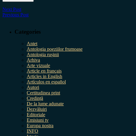
Next Post
Previous Post
Categories
Antet
Antologia poeziilor frumoase
Antologia rușinii
Arhiva
Arte vizuale
Article en français
Articles in English
Artículos en español
Autori
Certitudinea print
Credință
De la lume adunate
Dezvăluiri
Editoriale
Emisiuni tv
Europa nostra
INFO