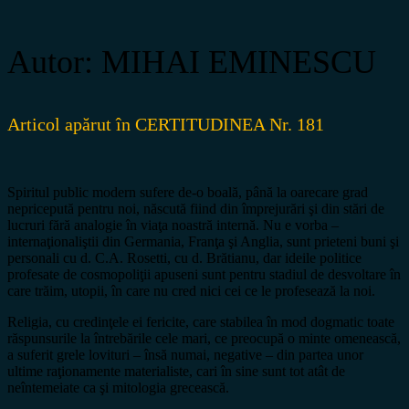
Autor: MIHAI EMINESCU
Articol apărut în CERTITUDINEA Nr. 181
Spiritul public modern sufere de-o boală, până la oarecare grad
nepricepută pentru noi, născută fiind din împrejurări şi din stări de
lucruri fără analogie în viaţa noastră internă. Nu e vorba –
internaţionaliştii din Germania, Franţa şi Anglia, sunt prieteni buni şi
personali cu d. C.A. Rosetti, cu d. Brătianu, dar ideile politice
profesate de cosmopoliţii apuseni sunt pentru stadiul de desvoltare în
care trăim, utopii, în care nu cred nici cei ce le profesează la noi.
Religia, cu credinţele ei fericite, care stabilea în mod dogmatic toate
răspunsurile la întrebările cele mari, ce preocupă o minte omenească,
a suferit grele lovituri – însă numai, negative – din partea unor
ultime raţionamente materialiste, cari în sine sunt tot atât de
neîntemeiate ca şi mitologia grecească.