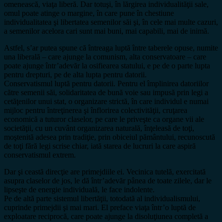
omenească, viaţa liberă. Dar totuşi, în lărgirea individualităţii sale,
omul poate atinge o margine, în care pune în chestiune
individualitatea şi libertatea semenilor săi şi, în cele mai multe cazuri,
a semenilor acelora cari sunt mai buni, mai capabili, mai de inimă.
Astfel, s’ar putea spune că întreaga luptă între taberele opuse, numite
una liberală – care ajunge la comunism, alta conservatoare – care
poate ajunge într’adevăr la osifiearea statului, e pe de o parte lupta
pentru drepturi, pe de alta lupta pentru datorii.
Conservatismul luptă pentru datorii. Pentru el împlinirea datoriilor
către semenii săi, solidaritatea de bună voie sau impusă prin legi a
cetăţenilor unui stat, o organizare strictă, în care individul e numai
mijloc pentru întreţinerea şi înflorirea colectivităţii, cruţarea
economică a tuturor claselor, pe care le priveşte ca organe vii ale
societăţii, cu un cuvânt organizarea naturală, înţeleasă de toţi,
moştenită adesea prin tradiţie, prin obiceiul pământului, recunoscută
de toţi fără legi scrise chiar, iată starea de lucruri la care aspiră
conservatismul extrem.
Dar şi ceastă direcţie are primejdiile ei. Vecinica tutelă, exercitată
asupra claselor de jos, le dă într’adevăr pânea de toate zilele, dar le
lipseşte de energie individuală, le face indolente.
Pe de altă parte sistemul libertăţii, totodată al individualismului,
cuprinde primejdii şi mai mari. El preface viaţa într’o luptă de
exploatare reciprocă, care poate ajunge la disoluţiunea completă a