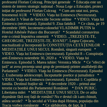
profesorul Florian Colceag. Principii generale
* Educația este un
sistem de interes strategic național - Noua Lege a Educației, proiect
inițiat de profesorul Florian Colceag
* Cum am ratat noi, presa,
fenomenul AUR
* VIDEO. Viața lui Eminescu (Necenzurat).
Episodul 3: Vânat de Serviciile Secrete străine
* VIDEO. Viața lui
Eminescu (necenzurat). Episodul 9. Ziua fatidică
* Ce căuta, pe 19
decembrie 1989, locotenent-colonelul VLADIMIR PUTIN la
Hotelul Athénée Palace din București?
* Scandalul coronavirus
este o crimă împotriva omenirii
* VIDEO. „TREZEȘTE-TE,
GHEORGHE, TREZEȘTE-TE, IOANE!”. Legea Cojocaru,
reactualizată și încorporată în CONSTITUȚIA CETĂȚENILOR
*
MEDITAȚIILE UNUI SECUI. Românii, singurii europeni
*
VIDEO. Viața lui Eminescu (necenzurat). Episodul 8 – Conspirația
anti-Eminescu noiembrie 30, 2020 a
* VIDEO. Viața lui
Eminescu. Episodul 5. Marea iubire: Veronica Micle
* Ce "efect de
țară" ar avea prezența unui grup de premianți printre analfabeții din
Parlament?
* VIDEO. Viața lui Eminescu (Necenzurat). Episodul
2. Exuberanța adolescenței. Începuturile poetice și jurnalistice
*
VIDEO. Viața lui Eminescu (necenzurat). Episodul 1: Copilăria și
familia. Destinul fraților săi
* 8 decembrie 1920 – primul atac
terorist cu bombă din Parlamentul României
* DAN PURIC.
Libertatea milei
* MEDITAȚIILE UNUI SECUI. De ce atâta
dușmănie fără rost față de români? Nu e destul cât i-am chinuit,
atâtea secole?
* În secolul al VI-lea după Hristos, populația din
Tracia vorbea românește
* Ce sărbătorim, de fapt, la 1