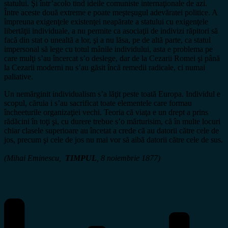
statului. Şi într’acolo tind ideile comuniste internaţionale de azi.
Între aceste două extreme e poate meşteşugul adevăratei politice. A
împreuna exigenţele existenţei neapărate a statului cu exigenţele
libertăţii individuale, a nu permite ca asociaţii de indivizi răpitori să
facă din stat o unealtă a lor, şi a nu lăsa, pe de altă parte, ca statul
impersonal să lege cu totul mânile individului, asta e problema pe
care mulţi s’au încercat s’o deslege, dar de la Cezarii Romei şi până
la Cezarii moderni nu s’au găsit încă remedii radicale, ci numai
paliative.
Un nemărginit individualism s’a lăţit peste toată Europa. Individul e
scopul, căruia i s’au sacrificat toate elementele care formau
încheeturile organizaţiei vechi. Teoria că viaţa e un drept a prins
rădăcini în toţi şi, cu durere trebue s’o mărturisim, că în multe locuri
chiar clasele superioare au încetat a crede că au datorii către cele de
jos, precum şi cele de jos nu mai vor să aibă datorii către cele de sus.
(Mihai Eminescu,
TIMPUL
, 8 noiembrie 1877)