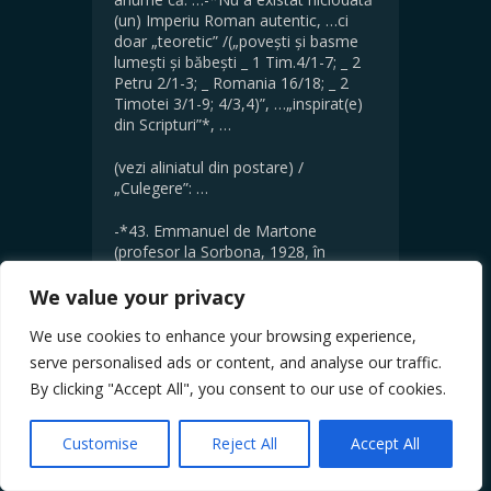
(un) Imperiu Roman autentic, …ci
doar „teoretic” /(„povești și basme
lumești și băbești _ 1 Tim.4/1-7; _ 2
Petru 2/1-3; _ Romania 16/18; _ 2
Timotei 3/1-9; 4/3,4)”, …„inspirat(e)
din Scripturi”*, …
(vezi aliniatul din postare) /
„Culegere”: …
-*43. Emmanuel de Martone
(profesor la Sorbona, 1928, în
interviul dat lui Virgil Oghină): „Nu pot
să înţeleg la rumuni mania lor de a
We value your privacy
se lăuda că sunt urmaşi ai
coloniştilor romani ştiind foarte bine
We use cookies to enhance your browsing experience,
că în Dacia nu au venit romani, nici
serve personalised ads or content, and analyse our traffic.
măcar italici, ci legiuni de mercenari
By clicking "Accept All", you consent to our use of cookies.
recrutaţi din toate provinciile estice
ale imperiului, chiar şi administraţia
introdusă de cuceritori avea aceeaşi
Customise
Reject All
Accept All
obârşie. Voi rumunii sunteţi daci şi pe
aceştia ar trebui să-i cunoască