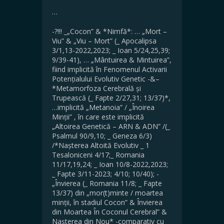
…
-?!!! _„Cocon” & *Nimfă*: … „Mort –
Viu” & „Viu – Mort” (_ Apocalipsa
3/1,13-2022,2023; _ Ioan 5/24,25,39;
9/39-41), … „Mântuirea & Mintuirea”,
fiind implicită în Fenomenul Activarii
Potențialului Evolutiv Genetic -&–
*Metamorfoza Cerebrală și
Trupească (_ Fapte 2/27,31; 13/37)*,
…implicită „Metanoia” / „Înoirea
Minții” , în care este implicită
„Altoirea Genetică – ARN & ADN” /(_
Psalmul 90/9,10; _ Geneza 6/3)
/*Nașterea Altoită Evolutiv _ 1
Tesaloniceni 4/17;_ Romania
11/17,19,24; _ Ioan 10/8-2022,2023;
_ Fapte 3/11-2023; 4/10; 10/40); -
„Învierea (_ Romania 11/8; _ Fapte
13/37) din „mor(t)minte / moartea
minții, în stadiul Cocon” & Învierea
din Moartea În Coconul Cerebral” &
Nașterea din Nou* -comparativ cu