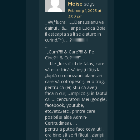
Moise
says:
February 1, 2023 at
3:00 pm
_ @(*lucral: …„Densusianu va
dainui …&… iar pe Lucica Boia
il asteapta sa li se alature in
curind.”*), …?!!!!!!!!!!!!!!!!!!
…
_„Cum?!!! & Care?!!! & Pe
Cine?!!! & Ce?!!!!!!!!”, …
…d-le „lucral” id de falas, care
vă este frică să ieșiți fățiș la
„luptă cu dinozaurii planetari
care vă cotropesc și vi-o trag,
pentru că (ei) știu că aveți
frica-n cur, …implicit și în faptul
că: … cenzuratorii Mei (google,
facebook, youtube,
etc./etc./etc., printre care
posibil și alde Admin-
Certitudinea), …
pentru a putea face ceva util,
era bine să se fi făcut „ziariști