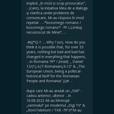
implicit „în mod și scop provocator”,
…(care), la inițiativa Mea de a dialoga
și clarifica unele probleme de
comunicare, Mi-au răspuns în mod
repetat: …-*bosomego romano /
bosomego romano* -?!!! /„Limbaj
necunoscut de Mine!”, …
-#(((*Q-?: …-Why ? (or), How do you
think it is possible that, for over 33
years, nothing but bad and bad has
changed in everything that happens,
. ..in Romania ?!!!* / (read): _ Daniel
12/(1),4,(7-Romanian),9,13” & „The
European Union, being a political-
historical bluff for the Romanian
People and Romania”.)))# …
după care Mi-au anulat un „SIM” -
cadou anterior, ulterior …în
16.08.2022 Mi-au întrerupt
„semnalul” pe modemul „Digi TV” &
„RomTeleKom / TKR -?!!!”/(*M-au