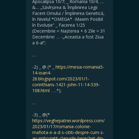
Apocalipsa 10/7; _ Romania 10/4, …
&… „Săvîrșirea & Împlinirea Legii
Facerii Omului / Împlinirea Genetică,
în Nivelul *OMEGA* -Maxim Posibil
în Evoluție” _ Facerea 1/25
(Decembrie = Nașterea + 6 Zile = 31
Decembrie: … -„Aceasta a fost Ziua
a 6-a!”;
…
-2) _ @ (* _
https://mesia-romania5-
14-ioan4-
26.blogspot.com/2023/01/1-
corinthians-1421-john-11-14-539-
108.html
. …*);
…
-3) _ @(*
https://veghepatriei.wordpress.com/
2023/01/17/romania-colonie-
mafiota-e-a-d-s-cititi-despre-cum-s-
au-imbogatit-clanurile-berechet-din-