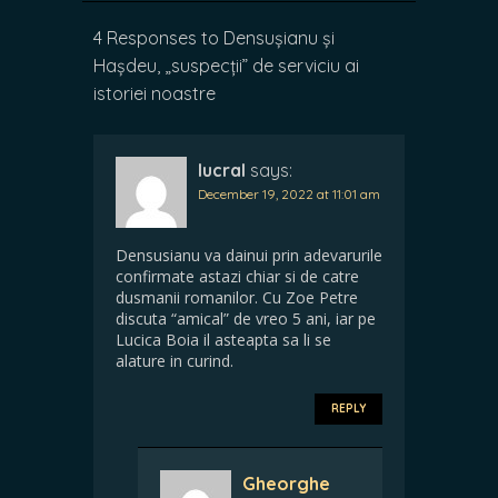
4 Responses to Densușianu și
Hașdeu, „suspecții” de serviciu ai
istoriei noastre
lucral
says:
December 19, 2022 at 11:01 am
Densusianu va dainui prin adevarurile
confirmate astazi chiar si de catre
dusmanii romanilor. Cu Zoe Petre
discuta “amical” de vreo 5 ani, iar pe
Lucica Boia il asteapta sa li se
alature in curind.
REPLY
Gheorghe