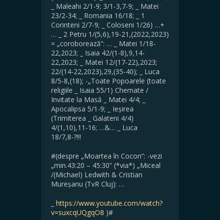
_ Maleahi 2/1-9; 3/1-3,7-9; _ Matei
23/2-34; _ Romania 16/18; _ 1
Corinteni 2/7-9; _ Coloseni 1/26) …+
… _ 2 Petru 1/(5,6),19-21,(2022,2023)
= „coroborează”: … _ Matei 1/18-
22,2023; _ Isaia 42/(1-8),9,14-
22,2023; _ Matei 12/(17-22),2023;
22/(14-22,2023),29,(35-40); _ Luca
8/5-8,(18); -„Toate Popoarele (toate
religiile _ Isaia 55/1) Chemate /
Invitate la Masă _ Matei 4/4; _
Apocalipsa 5/1-9; _ Ieșirea
(Trimiterea _ Galateni 4/4)
4/(1,10),11-16; …&… _ Luca
18/7,8-?!!!
#(despre „Moartea în Cocon”: -vezi
„min.43:20 – 45:30” (*via*) „Miceal
/(Michael) Ledwith & Cristian
Mureșanu (TvR Cluj): …
_
https://www.youtube.com/watch?
v=suxcqUQgqO8
)#