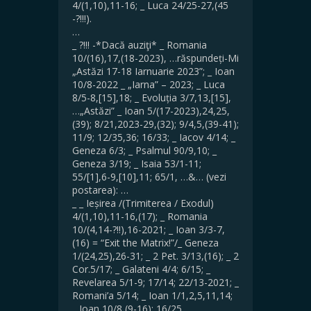
4/(1,10),11-16; _ Luca 24/25-27,(45
-?!!!).
…
_ ?!!! -*Dacă auziţi* _ Romania
10/(16),17,(18-2023), …răspundeți-Mi
„Astăzi 17-18 Iarnuarie 2023”; _ Ioan
10/8-2022 _ „Iarna” – 2023; _ Luca
8/5-8,[15],18; _ Evoluția 3/7,13,[15],
…„Astăzi” _ Ioan 5/(17-2023),24,25,
(39); 8/21,2023-29,(32); 9/4,5,(39-41);
11/9; 12/35,36; 16/33; _ Iacov 4/14; _
Geneza 6/3; _ Psalmul 90/9,10; _
Geneza 3/19; _ Isaia 53/1-11;
55/[1],6-9,[10],11; 65/1, …&… (vezi
postarea): …
_ _ Ieșirea /(Trimiterea / Exodul)
4/(1,10),11-16,(17); _ Romania
10/(4,14-?!!),16-2021; _ Ioan 3/3-7,
(16) = “Exit the Matrix!”/_ Geneza
1/(24,25),26-31; _ 2 Pet. 3/13,(16); _ 2
Cor.5/17; ­_ Galateni 4/4; 6/15; _
Revelarea 5/1-9; 17/14; 22/13-2021; _
Romani’a 5/14; _ Ioan 1/1,2,5,11,14;
_ Ioan 10/8,(9-16); 16/25. ,