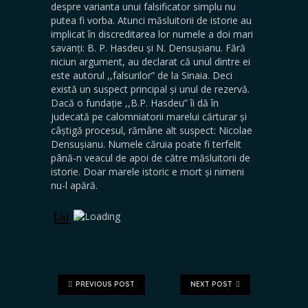
despre varianta unui falsificator simplu nu
putea fi vorba. Atunci măsluitorii de istorie au
implicat în discreditarea lor numele a doi mari
savanți: B. P. Hasdeu și N. Densușianu. Fără
niciun argument, au declarat că unul dintre ei
este autorul ,,falsurilor” de la Sinaia. Deci
există un suspect principal și unul de rezervă.
Dacă o fundație ,,B.P. Hasdeu” îi dă în
judecată pe calomniatorii marelui cărturar și
câștigă procesul, rămâne alt suspect: Nicolae
Densușianu. Numele căruia poate fi terfelit
până-n veacul de apoi de către măsluitorii de
istorie. Doar marele istoric e mort și nimeni
nu-l apără.
PREVIOUS POST
NEXT POST