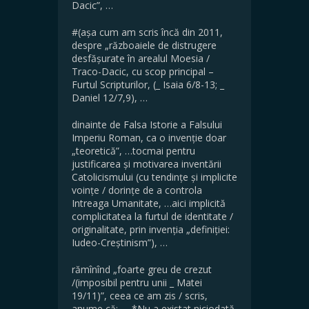
Dacic”, …
#(așa cum am scris încă din 2011,
despre „războaiele de distrugere
desfășurate în arealul Moesia /
Traco-Dacic, cu scop principal –
Furtul Scripturilor, (_ Isaia 6/8-13; _
Daniel 12/7,9), …
dinainte de Falsa Istorie a Falsului
Imperiu Roman, ca o invenție doar
„teoretică”, …tocmai pentru
justificarea și motivarea inventării
Catolicismului (cu tendințe și implicite
voințe / dorințe de a controla
Intreaga Umanitate, …aici implicită
complicitatea la furtul de identitate /
originalitate, prin invenția „definiției:
Iudeo-Creștinism”), …
rămînînd „foarte greu de crezut
/(imposibil pentru unii _ Matei
19/11)”, ceea ce am zis / scris,
anume că: …-*Nu a existat niciodată