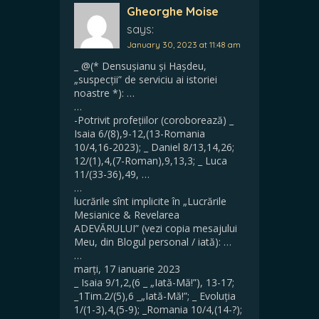
Gheorghe Moise
says:
January 30, 2023 at 11:48 am
_ @(* Densușianu și Hașdeu,
„suspecții” de serviciu ai istoriei
noastre *): …
…
-Potrivit profețiilor (coroborează) _
Isaia 6/(8),9-12,(13-Romania
10/4,16-2023); _ Daniel 8/13,14,26;
12/(1),4,(7-Roman),9,13,3; _ Luca
11/(33-36),49, …
…
lucrările sînt implicite în „Lucrările
Mesianice & Revelarea
ADEVĂRULUI” (vezi copia mesajului
Meu, din Blogul personal / iată): …
…
marți, 17 ianuarie 2023
_ Isaia 9/1,2,(6 _ „Iată-Mă!”), 13-17;
_1Tim.2/(5),6 _„Iată-Mă!”; _ Evoluția
1/(1-3),4,(5-9); _Romania 10/4,(14-?);