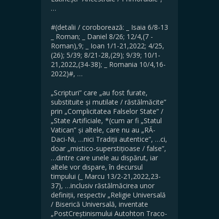
…
#(detalii / coroborează: _ Isaia 6/8-13
_ Roman; _ Daniel 8/26; 12/4,(7 -
Roman),9; _ Ioan 1/1-21,2022; 4/25,
(26); 5/39; 8/21-28,(29); 9/39; 10/1-
21,2022,(34-38); _ Romania 10/4,16-
2022)#, …
„Scripturi” care „au fost furate,
substituite și mutilate / răstălmăcite”
prin „Complicitatea Falselor State” /
„State Artificiale, *(cum ar fi „Statul
Vatican” și altele, care nu au „RĂ-
Daci-Ni, …nici Tradiții autentice”, …ci,
doar „mistico-superstițioase / false”,
…dintre care unele au dispărut, iar
altele vor dispare, în decursul
timpului (_ Marcu 13/2-21,2022,23-
37), …inclusiv răstălmăcirea unor
definiții, respectiv „Religie Universală
/ Biserică Universală, inventate
„PostCreștinismului Autohton Traco-