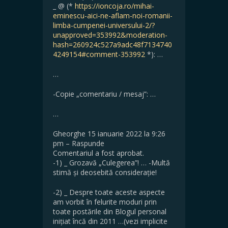
_ @ (*
https://ioncoja.ro/mihai-
eminescu-aici-ne-aflam-noi-romanii-
limba-cumpenei-universului-2/?
unapproved=353992&moderation-
hash=260924c527a9adc48f7134740
4249154#comment-353992
*): …
…
-Copie „comentariu / mesaj”: …
…
Gheorghe 15 ianuarie 2022 la 9:26
pm – Raspunde
Comentariul a fost aprobat.
-1) _ Grozavă „Culegerea”! … -Multă
stimă și deosebită considerație!
-2) _ Despre toate aceste aspecte
am vorbit în felurite moduri prin
toate postările din Blogul personal
inițiat încă din 2011 …(vezi implicite