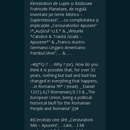
întreținători de Lupte și Războaie
Fratricide Planetare, de regulă
inventate pe teme Mistico –
Superstițioase”, …cu complicitatea și
implicațiile „Cenzuratorilor Apuseni”
/*„AuȘtrul”-U.E.* & „Vînturile
*Catolice & Traistă Goală –
Apusene*” & „Franco-Austro-
Germano-Ungaro-Americano-
PambuCIAne”; … & … .
–#(((*Q-?: …-Why ? (or), How do you
think it is possible that, for over 33
years, nothing but bad and bad has
changed in everything that happens,
. ..in Romania ?!!!* / (read): _ Daniel
12/(1),4,(7-Romanian),9,13 & „The
European Union, being a political-
historical bluff for the Romanian
People and Romania”.)))#
#(Cercetați cine sînt „Cenzuratorii
Mei – Apuseni”, …care, …î-Mi