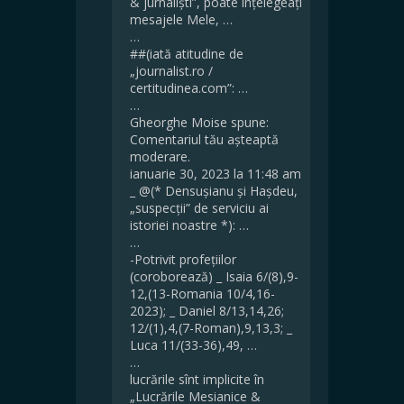
& jurnaliști”, poate înțelegeați
mesajele Mele, …
…
##(iată atitudine de
„journalist.ro /
certitudinea.com”: …
…
Gheorghe Moise spune:
Comentariul tău așteaptă
moderare.
ianuarie 30, 2023 la 11:48 am
_ @(* Densușianu și Hașdeu,
„suspecții” de serviciu ai
istoriei noastre *): …
…
-Potrivit profețiilor
(coroborează) _ Isaia 6/(8),9-
12,(13-Romania 10/4,16-
2023); _ Daniel 8/13,14,26;
12/(1),4,(7-Roman),9,13,3; _
Luca 11/(33-36),49, …
…
lucrările sînt implicite în
„Lucrările Mesianice &