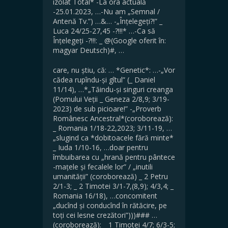
izolat Total* -La ora actuală
-25.01.2023, …-Nu am „Semnal /
Antenă Tv.”) …&… -„Înțelegeți?!” _
Luca 24/25-27,45 -?!!!* …-Ca să
Înțelegeți -?!!!: _ @(Google oferit în:
magyar Deutsch)#, …
care, nu știu, că: … *Genetic*: …-„Vor
cădea rupîndu-și gîtul” (_ Daniel
11/14), …*„Tăindu-și singuri creanga
(Pomului Veții _ Geneza 2/8,9; 3/19-
2023) de sub picioare!” -„Proverb
Românesc Ancestral*(coroborează):
_ Romania 1/18-22,2023; 3/11-19, …
„slugind ca *dobitoacele fără minte*
_ Iuda 1/10-16, …doar pentru
îmbuibarea cu „hrană pentru pântece
-mațele și fecalele lor” / „inutili
umanității” (coroborează) _ 2 Petru
2/1-3; _ 2 Timotei 3/1-7,(8,9); 4/3,4; _
Romania 16/18), …concomitent
„ducînd și conducînd în rătăcire, pe
toți cei lesne crezători”)))### …
(coroborează): _ 1 Timotei 4/7; 6/3-5;