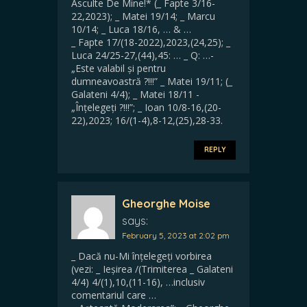
Asculte De Mine!* (_ Fapte 3/16-
22,2023); _ Matei 19/14; _ Marcu
10/14; _ Luca 18/16, … & …
_ Fapte 17/(18-2022),2023,(24,25); _
Luca 24/25-27,(44),45: … _ Q: …-
„Este valabil și pentru
dumneavoastră ?!!!” _ Matei 19/11; (_
Galateni 4/4); _ Matei 18/11 -
„Înțelegeți ?!!!”; _ Ioan 10/8-16,(20-
22),2023; 16/(1-4),8-12,(25),28-33.
REPLY
Gheorghe Moise
says:
February 5, 2023 at 2:02 pm
_ Dacă nu-Mi înțelegeți vorbirea
(vezi: _ Ieșirea /(Trimiterea _ Galateni
4/4) 4/(1),10,(11-16), …inclusiv
comentariul care …