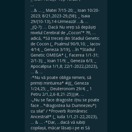
…
…& … _ Matei 7/15-20; _ Ioan 10/20-
2023; 8/21,2023-29,(58); _ Isaia
29/(10-13),14-Urmează! …& …
_(Q-?): … Dacă Nu vreți să depășiți
nivelul Cerebral de „Cocon”* ?!!!, …
adică, *Să treceți din Stadiul Genetic
de Cocon (_ Psalmul 90/9,10; _ Iacov
4/14; _ Geneza 3/19), …în *Stadiul
Genetic OMEGA* (_ Facerea 1/1-31;
2/1-3); _ Ioan 11/9; _ Geneza 6/3; _
Apocalipsa 1/1,8; 22/1-2022,(2023),
… & …
-*Nu vă poate obliga nimeni, să
primiți mintuirea* #(((_ Geneza
1/24,25; _ Deuteronom 29/4; _ 1
Petru 2/1,2,6-8,21-25)))#, …
-„Nu se face dragoste /(nu se poate
face …*dragostea lui Dumnezeu*)
cu sila!” / *Proverb Românesc
Ancestral!* (_ Iuda 1/1,21-22,2023),
… & … -*Dar, …dacă vă iubiți
copilașii, măcar lăsați-i pe ei Să