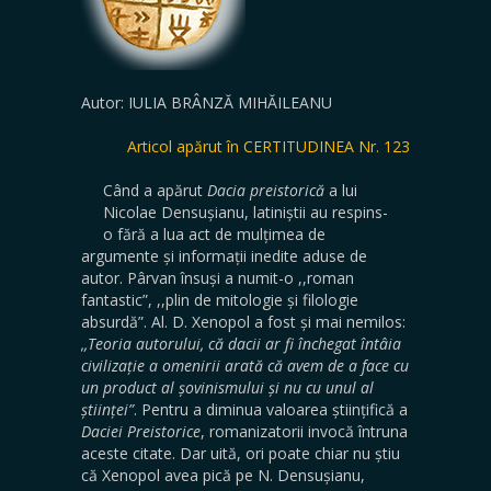
Autor: IULIA BRÂNZĂ MIHĂILEANU
Articol apărut în CERTITUDINEA Nr. 123
Când a apărut
Dacia preistorică
a lui
Nicolae Densușianu, latiniștii au respins-
o fără a lua act de mulțimea de
argumente și informații inedite aduse de
autor. Pârvan însuși a numit-o ,,roman
fantastic”, ,,plin de mitologie și filologie
absurdă”. Al. D. Xenopol a fost și mai nemilos:
,,Teoria autorului, că dacii ar fi închegat întâia
civilizație a omenirii arată că avem de a face cu
un product al șovinismului și nu cu unul al
științei”
. Pentru a diminua valoarea științifică a
Daciei Preistorice
, romanizatorii invocă întruna
aceste citate. Dar uită, ori poate chiar nu știu
că Xenopol avea pică pe N. Densușianu,