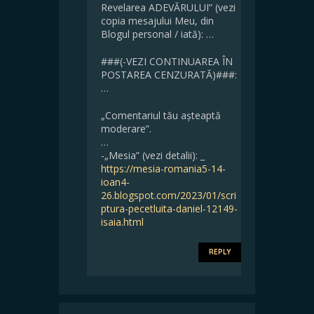
Revelarea ADEVĂRULUI” (vezi
copia mesajului Meu, din
Blogul personal / iată): …
###(-VEZI CONTINUAREA ÎN
POSTAREA CENZURATĂ)###:
…
„Comentariul tău așteaptă
moderare”.
…
-„Mesia” (vezi detalii): _
https://mesia-romania5-14-
ioan4-
26.blogspot.com/2023/01/scri
ptura-pecetluita-daniel-12149-
isaia.html
REPLY