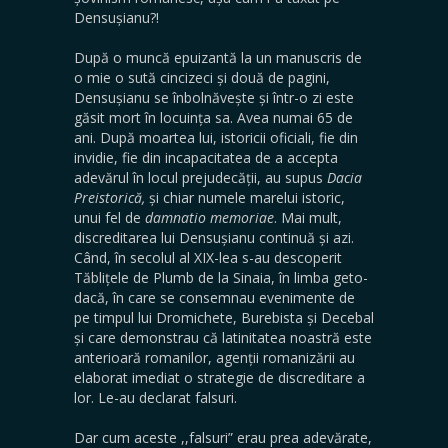
Densușianu?!
După o muncă epuizantă la un manuscris de
o mie o sută cincizeci și două de pagini,
Densușianu se înbolnăvește și într-o zi este
găsit mort în locuința sa. Avea numai 65 de
ani. După moartea lui, istoricii oficiali, fie din
invidie, fie din incapacitatea de a accepta
adevărul în locul prejudecății, au supus
Dacia
Preistorică,
și chiar numele marelui istoric,
unui fel de
damnatio memoriae
. Mai mult,
discreditarea lui Densușianu continuă și azi.
Când, în secolul al XIX-lea s-au descoperit
Tăblițele de Plumb de la Sinaia, în limba geto-
dacă, în care se consemnau evenimente de
pe timpul lui Dromichete, Burebista și Decebal
și care demonstrau că latinitatea noastră este
anterioară romanilor, agenții romanizării au
elaborat imediat o strategie de discreditare a
lor. Le-au declarat falsuri.
Dar cum aceste ,,falsuri” erau prea adevărate,