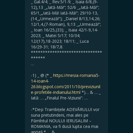
_ Gal.4/4; _ Rev.5/1-9; _ Isaia 6/8,(9-
12),13 _„Iată-Mă!”; 52/6 _„Iată-Mă!”;
65/1_„Iată-Mă! Iată-Mă!”; 29/10-13,
(14_„Urmează!”); _Daniel 8/13,14,26;
12/1,4,(7-Roman), 9,13 _„Urmează!”;
_ Ioan 16/25,(33); _ Isaia 42/1-9,14-
2023; _ Matei 5/17; 10/34;
12/(17),18-2023; 18/11; _ Luca
16/29-31; 18/7,8.
******************************
******
…
-1) _ @ (* _
https://mesia-romania5-
14-ioan4-
26.blogspot.com/2011/10/previziunil
e-profetiile-indianului.html
*)… & … _
Iată: … „Finalul Pre-Viziunii”: …
-*Deși Trambițele ADEVĂRULUI vor
suna pretutindeni, mai ales pe
Pămîntul NOULUI IERUSALIM –
ROMANIA, va fi dusă lupta cea mai
aprigă.* … & …