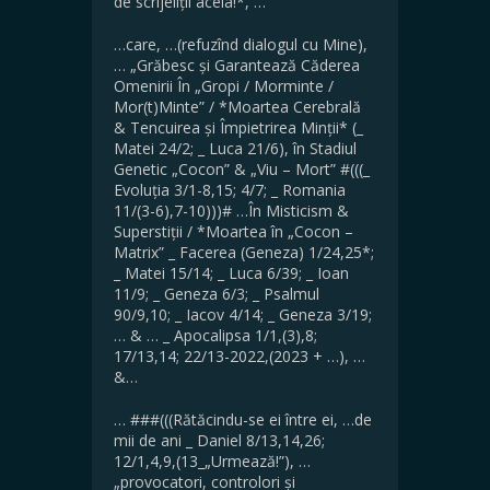
de scrijeliții aceia!*, …
…care, …(refuzînd dialogul cu Mine),
… „Grăbesc și Garantează Căderea
Omenirii În „Gropi / Morminte /
Mor(t)Minte” / *Moartea Cerebrală
& Tencuirea și Împietrirea Minții* (_
Matei 24/2; _ Luca 21/6), în Stadiul
Genetic „Cocon” & „Viu – Mort” #(((_
Evoluția 3/1-8,15; 4/7; _ Romania
11/(3-6),7-10)))# …În Misticism &
Superstiții / *Moartea în „Cocon –
Matrix” _ Facerea (Geneza) 1/24,25*;
_ Matei 15/14; _ Luca 6/39; _ Ioan
11/9; _ Geneza 6/3; _ Psalmul
90/9,10; _ Iacov 4/14; _ Geneza 3/19;
… & … _ Apocalipsa 1/1,(3),8;
17/13,14; 22/13-2022,(2023 + …), …
&…
… ###(((Rătăcindu-se ei între ei, …de
mii de ani _ Daniel 8/13,14,26;
12/1,4,9,(13_„Urmează!”), …
„provocatori, controlori și