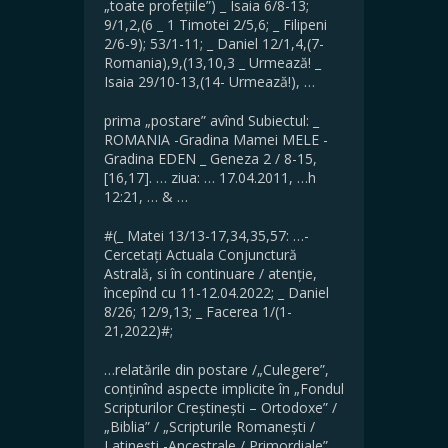
„toate profețiile”) _ Isaia 6/8-13;
9/1,2,(6 _ 1 Timotei 2/5,6; _ Filipeni
2/6-9); 53/1-11; _ Daniel 12/1,4,(7-
Romania),9,(13,10,3 _ Urmează! _
Isaia 29/10-13,(14- Urmează!), …
prima „postare” avînd Subiectul: _
ROMANIA -Gradina Mamei MELE -
Gradina EDEN _ Geneza 2 / 8-15,
[16,17]. … ziua: … 17.04.2011, …h
12:21, … & …
#(_ Matei 13/13-17,34,35,57: …-
Cercetați Actuala Conjunctură
Astrală, si în continuare / atenție,
începînd cu 11-12.04.2022; _ Daniel
8/26; 12/9,13; _ Facerea 1/(1-
21,2022)#;
…relatările din postare /„Culegere”,
conținînd aspecte implicite în „Fondul
Scripturilor Creștinești – Ortodoxe” /
„Biblia” / „Scripturile Romanești /
Latinești -Ancestrale / Primordiale”,