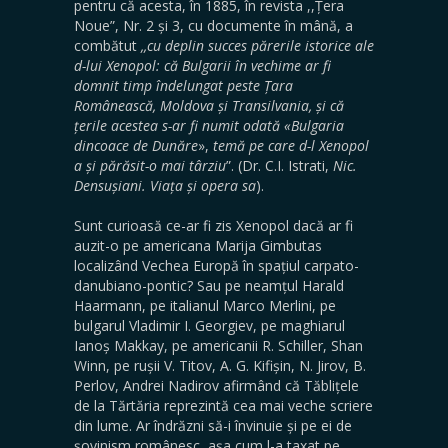
pentru că acesta, în 1885, în revista ,,Țera
Noue”, Nr. 2 și 3, cu documente în mână, a
combătut
,,cu deplin succes părerile istorice ale
d-lui Xenopol: că Bulgarii în vechime ar fi
domnit timp îndelungat peste Țara
Românească, Moldova și Transilvania, și că
țerile acestea s-ar fi numit odată «Bulgaria
dincoace de Dunăre
»,
temă pe care d-l Xenopol
a și părăsit-o mai târziu
”. (Dr. C.I. Istrati,
Nic.
Densușiani. Viața și opera sa
).
Sunt curioasă ce-ar fi zis Xenopol dacă ar fi
auzit-o pe americana Marija Gimbutas
localizând Vechea Europă în spațiul carpato-
danubiano-pontic? Sau pe neamțul Harald
Haarmann, pe italianul Marco Merlini, pe
bulgarul Vladimir I. Georgiev, pe maghiarul
Ianoș Makkay, pe americanii R. Schiller, Shan
Winn, pe rușii V. Titov, A. G. Kifișin, N. Jirov, B.
Perlov, Andrei Nadirov afirmând că Tăblițele
de la Tărtăria reprezintă cea mai veche scriere
din lume. Ar îndrăzni să-i învinuie și pe ei de
șovinism românesc, așa cum l-a taxat pe