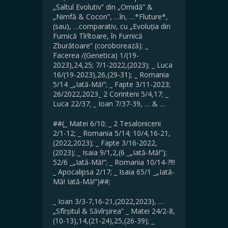
„Saltul Evolutiv” din „Omidă” &
„Nimfă & Cocon”, …în, …*Fluture*,
(sau), …comparativ, cu „Evoluția din
Furnică Tîrîtoare, în Furnică
Zburătoare” (coroborează): _
Facerea /(Genetica) 1/(19-
2023),24,25; 7/1-2022,(2023); _ Luca
16/(19-2023),26,(29-31); _ Romania
5/14 _„Iată-Mă!”; _ Fapte 3/11-2023;
26/2022,2023_ 2 Corinteni 5/4,17; _
Luca 22/37; _ Ioan 7/37-39, … & …
##(_ Matei 6/10; _ 2 Tesaloniceni
2/1-12; _ Romania 5/14; 10/4,16-21,
(2022,2023); _ Fapte 3/16-2022,
(2023); _ Isaia 9/1,2,(6 _„Iată-Mă!”);
52/6 _„Iată-Mă!”; _ Romania 10/14-?!!!
_ Apocalipsa 2/17; _ Isaia 65/1 _„Iată-
Mă! Iată-Mă!”)##;
_ Ioan 3/3-7,16-21,(2022,2023), …
„Sfîrșitul & Săvîrșirea” _ Matei 24/2-8,
(10-13),14,(21-24),25,(26-39); _