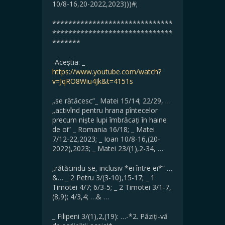
10/8-16,20-2022,2023)))#;
******************************
******************************
*******
-Aceștia: _
https://www.youtube.com/watch?
v=JqRO8Wiu4Jk&t=4151s
„se rătăcesc”_ Matei 15/14; 22/29, …
„activînd pentru hrana pîntecelor
precum niște lupi îmbrăcați în haine
de oi” _ Romania 16/18; _ Matei
7/12-22,2023; _ Ioan 10/8-16,(20-
2022),2023; _ Matei 23/(1),2-34, …
„rătăcindu-se, inclusiv *ei între ei*” …
&… _ 2 Petru 3/(3-10),15-17; _ 1
Timotei 4/7; 6/3-5; _ 2 Timotei 3/1-7,
(8,9); 4/3,4; …& …
_ Filipeni 3/(1),2,(19): …-*2. Păziți-vă