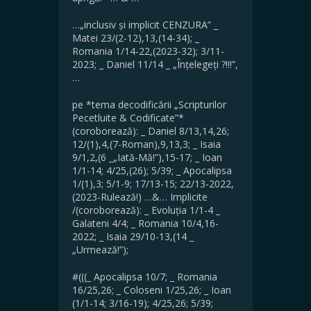
…„inclusiv și implicit CENZURA” _
Matei 23/(2-12),13,(14-34); _
Romania 1/14-22,(2023-32); 3/11-
2023; _ Daniel 11/14 _ „Înțelegeți ?!!!”,
…
pe *tema decodificării „Scripturilor
Pecetluite & Codificate”*
(coroborează): _ Daniel 8/13,14,26;
12/(1),4,(7-Roman),9,13,3; _ Isaia
9/1,2,(6 _„Iată-Mă!”),15-17; _ Ioan
1/1-14; 4/25,(26); 5/39; _ Apocalipsa
1/(1),3; 5/1-9; 17/13-15; 22/13-2022,
(2023-Rulează!) …&… Implicite
/(coroborează): _ Evoluția 1/1-4 _
Galateni 4/4; _ Romania 10/4,16-
2022; _ Isaia 29/10-13,(14 _
„Urmează!”);
#(((_ Apocalipsa 10/7; _ Romania
16/25,26; _ Coloseni 1/25,26; _ Ioan
(1/1-14; 3/16-19); 4/25,26; 5/39;