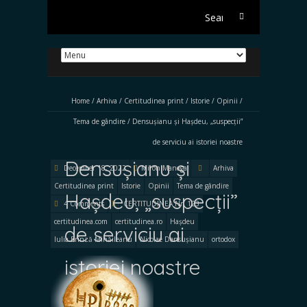
Search
for:
Home
/
Arhiva
/
Certitudinea print
/
Istorie
/
Opinii
/
Tema de gândire
/
Densușianu și Hașdeu, „suspecții”
de serviciu ai istoriei noastre
Densușianu și
December 18, 2022
Miron Manega
Arhiva
Certitudinea print
Istorie
Opinii
Tema de gândire
Hașdeu, „suspecții”
4 Comments
CERTITUDINEA Nr. 123
certitudinea.com
certitudinea.ro
Hașdeu
de serviciu ai
Iulia Brînză Mihăileanu
Nicolae Densușianu
ortodox
istoriei noastre