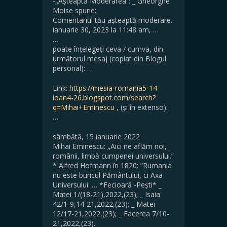
-„Așteaptă Moderarea”: _ Gheorghe
Moise spune:
Comentariul tău așteaptă moderare.
ianuarie 30, 2023 la 11:48 am, …
…
poate înțelegeți ceva / cumva, din
următorul mesaj (copiat din Blogul
personal): …
Link:
https://mesia-romania5-14-
ioan4-26.blogspot.com/search?
q=Mihai+Eminescu
, (și în extenso):
…
sâmbătă, 15 ianuarie 2022
Mihai Eminescu: „Aici ne aflăm noi,
românii, limbă cumpenei universului.”
* Alfred Hofmann în 1820: ”Rumania
nu este buricul Pământului, ci Axa
Universului: … *Fecioară -Pești* _
Matei 1/(18-21),2022,(23); _ Isaia
42/1-9,14-21,2022,(23); _ Matei
12/17-21,2022,(23); _ Facerea 7/10-
21,2022,(23).