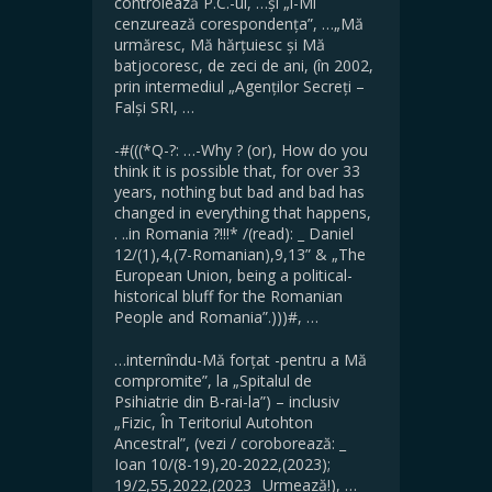
controlează P.C.-ul, …și „î-Mi
cenzurează corespondența”, …„Mă
urmăresc, Mă hărțuiesc și Mă
batjocoresc, de zeci de ani, (în 2002,
prin intermediul „Agenților Secreți –
Falși SRI, …
-#(((*Q-?: …-Why ? (or), How do you
think it is possible that, for over 33
years, nothing but bad and bad has
changed in everything that happens,
. ..in Romania ?!!!* /(read): _ Daniel
12/(1),4,(7-Romanian),9,13” & „The
European Union, being a political-
historical bluff for the Romanian
People and Romania”.)))#, …
…internîndu-Mă forțat -pentru a Mă
compromite”, la „Spitalul de
Psihiatrie din B-rai-la”) – inclusiv
„Fizic, În Teritoriul Autohton
Ancestral”, (vezi / coroborează: _
Ioan 10/(8-19),20-2022,(2023);
19/2,55,2022,(2023 _Urmează!), …