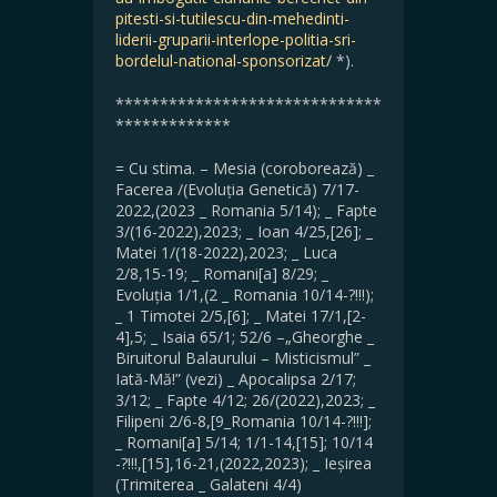
pitesti-si-tutilescu-din-mehedinti-
liderii-gruparii-interlope-politia-sri-
bordelul-national-sponsorizat/
*).
******************************
*************
= Cu stima. – Mesia (coroborează) _
Facerea /(Evoluția Genetică) 7/17-
2022,(2023 _ Romania 5/14); _ Fapte
3/(16-2022),2023; _ Ioan 4/25,[26]; _
Matei 1/(18-2022),2023; _ Luca
2/8,15-19; _ Romani[a] 8/29; _
Evoluția 1/1,(2 _ Romania 10/14-?!!!);
_ 1 Timotei 2/5,[6]; _ Matei 17/1,[2-
4],5; _ Isaia 65/1; 52/6 –„Gheorghe _
Biruitorul Balaurului – Misticismul” _
Iată-Mă!” (vezi) _ Apocalipsa 2/17;
3/12; _ Fapte 4/12; 26/(2022),2023; _
Filipeni 2/6-8,[9_Romania 10/14-?!!!];
_ Romani[a] 5/14; 1/1-14,[15]; 10/14
-?!!!,[15],16-21,(2022,2023); _ Ieșirea
(Trimiterea _ Galateni 4/4)