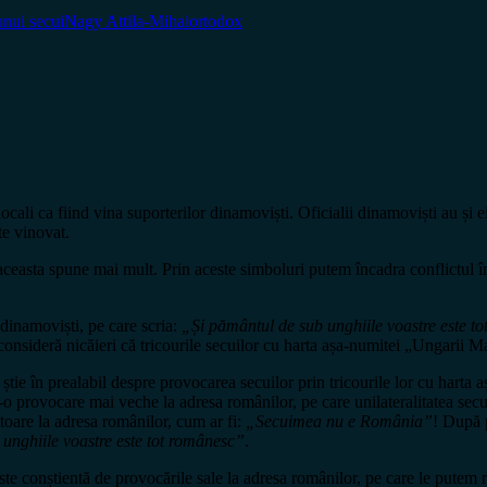
unui secui
Nagy Attila-Mihai
ortodox
cali ca fiind vina suporterilor dinamoviști. Oficialii dinamoviști au și e
te vinovat.
aceasta spune mai mult. Prin aceste simboluri putem încadra conflictul înt
 dinamoviști, pe care scria:
„Și pământul de sub unghiile voastre este t
consideră nicăieri că tricourile secuilor cu harta așa-numitei „Ungarii M
tie în prealabil despre provocarea secuilor prin tricourile lor cu harta 
r-o provocare mai veche la adresa românilor, pe care unilateralitatea se
toare la adresa românilor, cum ar fi:
„Secuimea nu e România”
! După p
unghiile voastre este tot românesc”
.
 conștientă de provocările sale la adresa românilor, pe care le putem re