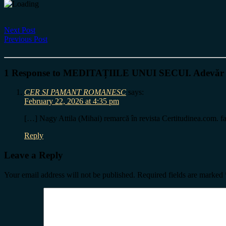
Next Post
Previous Post
1 Response to MEDITAȚIILE UNUI SECUI. Adevăr sau 
CER SI PAMANT ROMANESC
says:
February 22, 2026 at 4:35 pm
[…] Nagy Attila (Mihai) remarcă în revista Certitudinea.com. fap
Reply
Leave a Reply
Your email address will not be published.
Required fields are marked