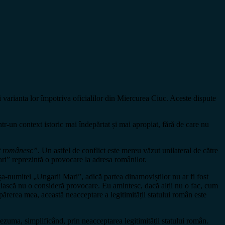
i varianta lor împotriva oficialilor din Miercurea Ciuc. Aceste dispute
r-un context istoric mai îndepărtat și mai apropiat, fără de care nu
ot românesc”
. Un astfel de conflict este mereu văzut unilateral de către
ari” reprezintă o provocare la adresa românilor.
așa-numitei „Ungarii Mari”, adică partea dinamoviștilor nu ar fi fost
cuiască nu o consideră provocare. Eu amintesc, dacă alții nu o fac, cum
ărerea mea, această neacceptare a legitimității statului român este
zuma, simplificând, prin neacceptarea legitimității statului român.