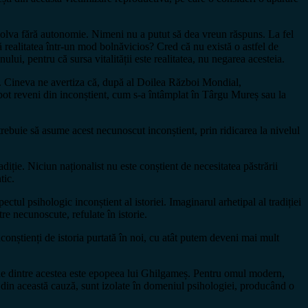
ezolva fără autonomie. Nimeni nu a putut să dea vreun răspuns. La fel
 realitatea într-un mod bolnăvicios? Cred că nu există o astfel de
lui, pentru că sursa vitalității este realitatea, nu negarea acesteia.
lor. Cineva ne avertiza că, după al Doilea Război Mondial,
 pot reveni din inconștient, cum s-a întâmplat în Târgu Mureș sau la
trebuie să asume acest necunoscut inconștient, prin ridicarea la nivelul
adiție. Niciun naționalist nu este conștient de necesitatea păstrării
tic.
ectul psihologic inconștient al istoriei. Imaginarul arhetipal al tradiției
tre necunoscute, refulate în istorie.
nconștienți de istoria purtată în noi, cu atât putem deveni mai mult
eche dintre acestea este epopeea lui Ghilgameș. Pentru omul modern,
, din această cauză, sunt izolate în domeniul psihologiei, producând o