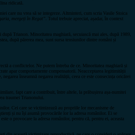
ina ridicată.
iei care nu vrea să se integreze. Altminteri, cum scria Vasile Stoica
aria, mergeți în Regat”
. Totul trebuie apreciat, așadar, în context
 ani după Trianon. Minoritatea maghiară, secuiască mai ales, după 1989,
stea, după părerea mea, sunt sursa tensiunilor dintre români și
rectă a conflictelor. Ne putem întreba de ce. Minoritatea maghiară și
lucrate apar comportamente compensatorii. Neacceptarea legitimității
, negarea înseamnă negarea realității, ceea ce este consecința oricărei
ilare, fapt care a contribuit, între altele, la prăbușirea așa-numitei
rea traumei Trianonului.
ânilor. Cei care se victimizează au propriile lor mecanisme de
ienți și nu își asumă provocările lor la adresa românilor. Ei se
este o provocare la adresa românilor, pentru că, pentru ei, aceasta
iești din această victimizare reproductivă, pe care o consideri o apărare