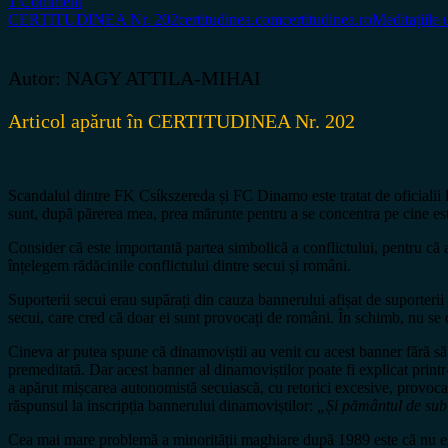
1 Comment
CERTITUDINEA Nr. 202
certitudinea.com
certitudinea.ro
Meditațiile 
Autor: NAGY ATTILA-MIHAI
Articol apărut în CERTITUDINEA Nr. 202
Scandalul dintre FK Csíkszereda și FC Dinamo este tratat de oficialii lo
sunt, după părerea mea, prea mărunte pentru a se concentra pe cine es
Consider că este importantă partea simbolică a conflictului, pentru că 
înțelegem rădăcinile conflictului dintre secui și români.
Suporterii secui erau supărați din cauza bannerului afișat de suporterii
secui, care cred că doar ei sunt provocați de români. În schimb, nu se 
Cineva ar putea spune că dinamoviștii au venit cu acest banner fără să ș
premeditată. Dar acest banner al dinamoviștilor poate fi explicat print
a apărut mișcarea autonomistă secuiască, cu retorici excesive, provoca
răspunsul la inscripția bannerului dinamoviștilor:
„Și pământul de sub 
Cea mai mare problemă a minorității maghiare după 1989 este că nu este