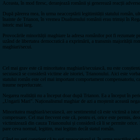
Aceasta, în mod firesc, deranjează românii și generează reacții adverse
După părerea mea, în urma neacceptării legitimității statului român, ul
înainte de Trianon, în vremea Dualismului românii erau trimiși în Re
istoric mai larg.
Provocările minorității maghiare la adresa românilor pot fi rezumate pr
uzând de libertatea democratică a exprimării, a transmis majorității ro
maghiari/secui.
Cel mai grav este că minoritatea maghiară/secuiască, nu este conștientă
secuiască se consideră victime ale istoriei, Trianonului. Aici este vo
statului român este cel mai important comportament compensatoriu, care 
traume neprelucrate.
Negarea realității nu a început doar după Trianon. Ea a început în perioa
„Ungarii Mari”. Naționalismul maghiar de azi a moștenit această negare
Minoritatea maghiară/secuiască, are sentimentul că este victimă a istor
compensare. Cel mai frecvent este că, pentru ei, orice este permis, deoa
victimizează din cauza Trianonului și consideră că li se permite orice.
pare ceva normal, legitim, mai legitim decât statul român.
Când nu ești conștient că tu ești provocatorul și, în urma reacțiilor adv