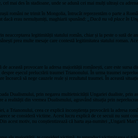
, cel mai des în stadioane, unde se adună cei mai mulți ultrași cu adrenal
trașii români ne trimit în Mongolia, întrucât reprezentăm o parte a Român
gat dacă erau nemulțumiți, maghiarii spunând:
„Dacă nu vă place în Ung
in neacceptarea legitimității statului român, chiar și la peste o sută de
mânești prea multe mesaje care contestă legitimitatea statului roman. Ace
 de această provocare la adresa majorității românești, care este sursa di
rba despre eșecul prelucrării traumei Trianonului. În urma traumei nepre
încearcă să nege cauzele reale și rezultatul traumei. În această situație
da Dualismului, prin negarea multietnicității Ungariei dualiste, prin asim
 a realității din vremea Dualismului, agravând situația prin neprelucra
iei, a Trianonului, ceea ce explică inconștiența provocării la adresa rom
rece se consideră victime. Acest lucru explică de ce secuii nu sunt conșt
 Din acest motiv, nu conștientizează că harta așa-numitei „Ungarii Mari” 
erse ale majorității, te consideri victimă, tu reproduci victimizarea și tră