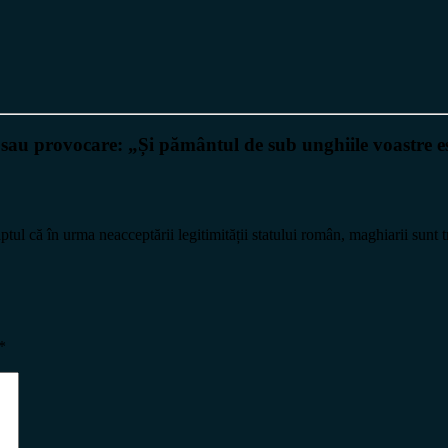
provocare: „Și pământul de sub unghiile voastre es
tul că în urma neacceptării legitimității statului român, maghiarii sunt 
*