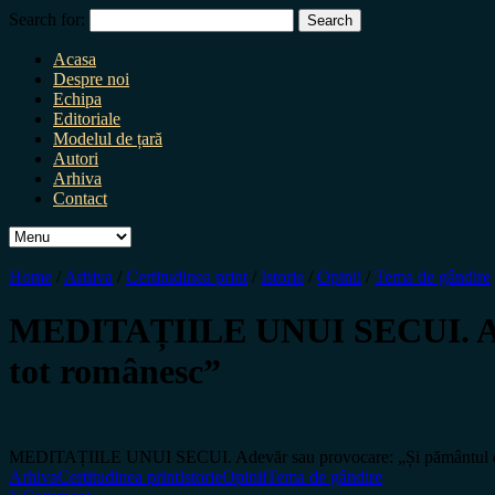
Search for:
Acasa
Despre noi
Echipa
Editoriale
Modelul de țară
Autori
Arhiva
Contact
Home
/
Arhiva
/
Certitudinea print
/
Istorie
/
Opinii
/
Tema de gândire
MEDITAȚIILE UNUI SECUI. Adevă
tot românesc”
MEDITAȚIILE UNUI SECUI. Adevăr sau provocare: „Și pământul de s
Arhiva
Certitudinea print
Istorie
Opinii
Tema de gândire