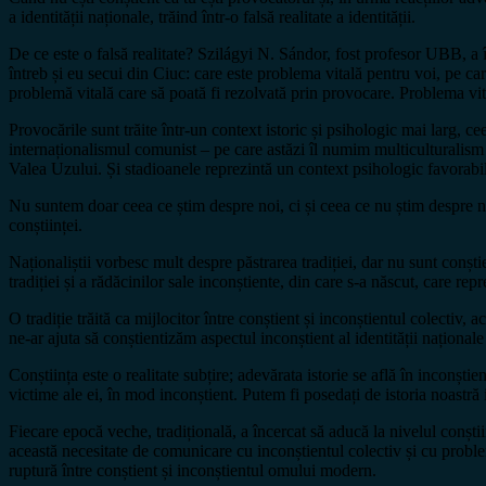
a identității naționale, trăind într-o falsă realitate a identității.
De ce este o falsă realitate? Szilágyi N. Sándor, fost profesor UBB, a
întreb și eu secui din Ciuc: care este problema vitală pentru voi, pe c
problemă vitală care să poată fi rezolvată prin provocare. Problema vital
Provocările sunt trăite într-un context istoric și psihologic mai larg, 
internaționalismul comunist – pe care astăzi îl numim multiculturalism 
Valea Uzului. Și stadioanele reprezintă un context psihologic favorabil 
Nu suntem doar ceea ce știm despre noi, ci și ceea ce nu știm despre noi
conștiinței.
Naționaliștii vorbesc mult despre păstrarea tradiției, dar nu sunt conștie
tradiției și a rădăcinilor sale inconștiente, din care s-a născut, care rep
O tradiție trăită ca mijlocitor între conștient și inconștientul colectiv,
ne-ar ajuta să conștientizăm aspectul inconștient al identității naționale
Conștiința este o realitate subțire; adevărata istorie se află în inconșt
victime ale ei, în mod inconștient. Putem fi posedați de istoria noastră i
Fiecare epocă veche, tradițională, a încercat să aducă la nivelul conș
această necesitate de comunicare cu inconștientul colectiv și cu proble
ruptură între conștient și inconștientul omului modern.