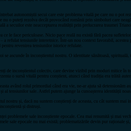
 întrebat autonomiștii secui care este problema vitală pe care nu o pot r
are nu o puteți rezolva decât provocând românii prin simboluri care neagă
ă a secuilor este neacceptarea realității prin prelucrarea traumei Trianonu
ceea ce le face periculoase. Nicio pace reală nu există fără pacea suflete
– a refulat tensiunile interetnice. Într-un nou context favorabil, acestea
pentru revenirea tensiunilor istorice refulate.
 se ascunde în inconștientul nostru. O identitate sănătoasă, spirituală, 
nți de inconștientul colectiv, care devine vizibil prin moduri mitice în tr
rezenta o sursă vitală pentru conștient, atunci când tradiția era trăită auten
 aceasta având rolul primordial când era vie, ne-ar ajuta să detensionăm asp
 și al tensiunilor sale. Astfel putem ajunge la cunoașterea identității noas
ientul nostru și, dacă nu suntem conștienți de aceasta, cu cât suntem mai i
nconștientă și distruși.
tiinței problemele sale inconștiente epocale. Cea mai renumită și mai v
mele sale epocale nu mai există; problematizările devin pur raționale și