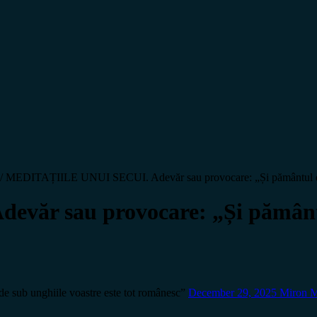
/
MEDITAȚIILE UNUI SECUI. Adevăr sau provocare: „Și pământul de s
r sau provocare: „Și pământul 
ub unghiile voastre este tot românesc”
December 29, 2025
Miron 