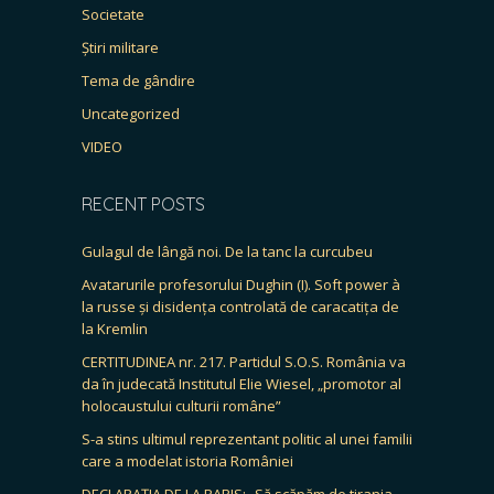
Societate
Știri militare
Tema de gândire
Uncategorized
VIDEO
RECENT POSTS
Gulagul de lângă noi. De la tanc la curcubeu
Avatarurile profesorului Dughin (I). Soft power à
la russe și disidența controlată de caracatița de
la Kremlin
CERTITUDINEA nr. 217. Partidul S.O.S. România va
da în judecată Institutul Elie Wiesel, „promotor al
holocaustului culturii române”
S-a stins ultimul reprezentant politic al unei familii
care a modelat istoria României
DECLARAȚIA DE LA PARIS: „Să scăpăm de tirania