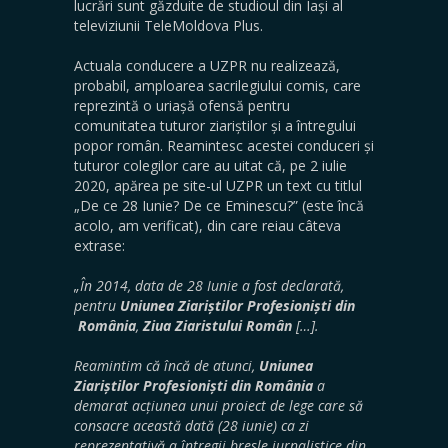
lucrări sunt găzduite de studioul din Iași al
televiziunii TeleMoldova Plus.
Actuala conducere a UZPR nu realizează,
probabil, amploarea sacrilegiului comis, care
reprezintă o uriașă ofensă pentru
comunitatea tuturor ziariștilor și a întregului
popor român. Reamintesc acestei conduceri și
tuturor colegilor care au uitat că, pe 2 iulie
2020, apărea pe site-ul UZPR un text cu titlul
„De ce 28 Iunie? De ce Eminescu?” (este încă
acolo, am verificat), din care reiau câteva
extrase:
„În 2014, data de 28 Iunie a fost declarată,
pentru
Uniunea Ziariștilor Profesioniști din
România
,
Ziua Ziaristului Român
[…].
Reamintim că încă de atunci,
Uniunea
Ziariștilor Profesioniști din România
a
demarat acțiunea unui proiect de lege care să
consacre această dată (28 iunie) ca zi
reprezentativă a întregii bresle jurnalistice din