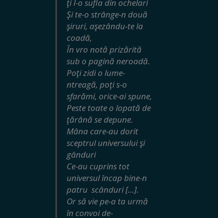
ţi l-o sufla din ochelari
Şi te-o strânge-n două
şiruri, aşezându-te la
coadă,
În vro notă prizărită
sub o pagină neroadă.
Poţi zidi o lume-
ntreagă, poţi s-o
sfarămi
,
orice-ai spune,
Peste toate o lopată de
ţărână se depune.
Mâna care-au dorit
sceptrul universului şi
gânduri
Ce-au cuprins tot
universul încap bine-n
patru scânduri […].
Or să vie pe-a ta urmă
în convoi de-