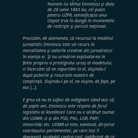
Numele lui Mihai Eminescu şi data
de 28 iunie 1883 au, cel puțin
pentru UZPR, semnificaţia unui
clopot tras în dungă în momentele
de restrişte şi pericol naţional.
Precizăm, de asemenea, că recursul la modelul
jurnalistic Eminescu este un recurs la
moralitatea şi valorile creative ale jurnalisticii
în esenţa ei. Şi nu urmărim exploatarea în
folos propriu a prestigiului uriaş al modelului,
ci încercăm să ne raportăm la el, slujindu-l
după puterile şi resursele noastre de
conştiinţă. Slujindu-l pe el, ne slujim, de fapt, pe
noi […].
E greu să nu te sufoci de indignare când vezi că,
de șapte ani, Eminescu este respins de forul
legislativ al României! Care nu e alcătuit numai
din UDMR, ci și din PSD, PNL, USR, PMP,
minorități etc. UDMR-ul este, eventual, dirijorul
ceardașului parlamentar, pe care toți îl
dansează, probabil contra cost, indiferent de ce