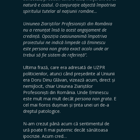
natură e costul. O conjurație abjectă împotriva
spiritului tutelar al națiunii române…
Uniunea Ziariștilor Profesioniști din România
nu a renunțat însă la acest angajament de
credință. Opoziția cvasiunanimă împotriva
proiectului ne indică limpede că Eminescu
este persona non grata exact acolo unde ar
trebui să fie sistem de referință
”
.
Ultima frază, care era adresată de UZPR
politicienilor, atunci când președinte al Uniunii
era Doru Dinu Glăvan, vizează acum, direct și
nemijlocit, chiar Uniunea Ziariștilor
Profesioniști din România. Unde Eminescu
este mult mai mult decât
persona non grata
. E
cel mai fioros dușman și ținta unei uri de-a
dreptul patologice.
N-am crezut până acum că sentimentul de
ură poate fi mai puternic decât sănătoasa
ipocrizie. Acum cred…