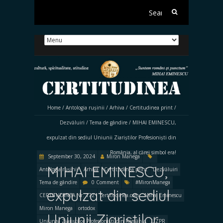
Search
for:
Home
/
Antologia rușinii
/
Arhiva
/
Certitudinea print
/
Dezvăluiri
/
Tema de gândire
/
MIHAI EMINESCU,
expulzat din sediul Uniunii Ziariștilor Profesioniști din
România, al cărei simbol era!
September 30, 2024
Miron Manega
MIHAI EMINESCU,
Antologia rușinii
Arhiva
Certitudinea print
Dezvăluiri
Tema de gândire
0 Comment
#MironManega
expulzat din sediul
CERTITUDINEA Nr. 172
certitudinea.com
Mihai Eminescu
Miron Manega
ortodox
Uniunii Ziariștilor
Uniunea Ziariștilor Profesioniști din România
UZPR