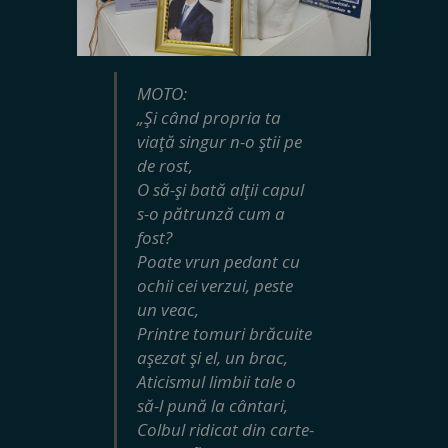
MOTO:
„Şi când propria ta
viaţă singur n-o ştii pe
de rost,
O să-şi bată alţii capul
s-o pătrunză cum a
fost?
Poate vrun pedant cu
ochii cei verzui, peste
un veac,
Printre tomuri brăcuite
aşezat şi el, un brac,
Aticismul limbii tale o
să-l pună la cântari,
Colbul ridicat din carte-