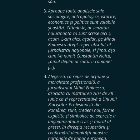
său.
Aproape toate analizele sale
sociologice, antropologice, istorice,
economice şi politice sunt valabile
şi astăzi. Citindu-le, ai senzaţia
halucinantă că sunt scrise aici şi
acum. L-am ales, aşadar, pe Mihai
Eminescu drept reper absolut al
jurnalisticii naţionale, el fiind, aşa
cum l-a numit Constantin Noica,
„omul deplin al culturii române”
[…].
Alegerea, ca reper de acţiune şi
moralitate profesională, a
jurnalistului Mihai Eminescu,
asociată cu instituirea zilei de 28
iunie ca zi reprezentativă a Uniunii
Ziariştilor Profesionişti din
România, sunt, credem noi, forme
explicite şi simbolice de expresie a
angajamentului civic şi moral al
presei, în direcţia recuperării şi
reafirmării demnităţii noastre
naţionale de popor european.