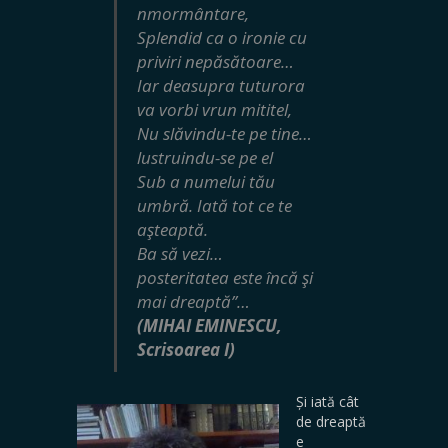
nmormântare,
Splendid ca o ironie cu
priviri nepăsătoare…
Iar deasupra tuturora
va vorbi vrun mititel,
Nu slăvindu-te pe tine…
lustruindu-se pe el
Sub a numelui tău
umbră. Iată tot ce te
aşteaptă.
Ba să vezi…
posteritatea este încă şi
mai dreaptă”…
(MIHAI EMINESCU,
Scrisoarea I)
Și iată cât
de dreaptă
e