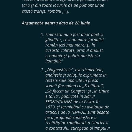
țară și din toate locurile de pe pământ unde
există ziariști români […].
Argumente pentru data de 28 iunie
Eminescu nu a fost doar poet şi
gânditor, ci şi un mare jurnalist
român (cel mai mare) şi, în
această calitate, primul analist
economic şi politic din istoria
României.
„Diagnosticele”, avertismentele,
analizele şi soluţiile exprimate în
textele sale apărute în presa
vremii (începând cu „Echilibrul”,
„Să facem un Congres” şi „În Unire
e tăria”, publicate în ziarul
FEDERAŢIUNEA de la Pesta, în
1870, şi terminând cu avalanşa de
articole de la TIMPUL) sunt bazate
pe o profundă cunoaştere a
realităţilor româneşti, a istoriei şi
a contextului european al timpului