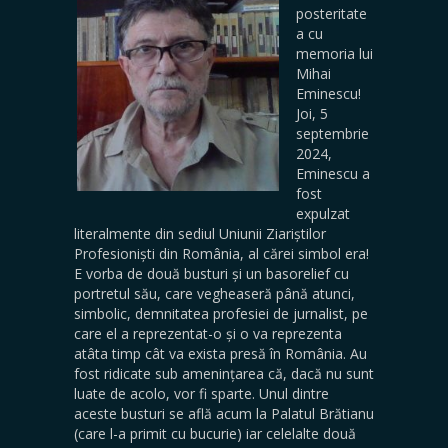
posteritate
a cu
memoria lui
Mihai
Eminescu!
Joi, 5
septembrie
2024,
Eminescu a
fost
expulzat
literalmente din sediul Uniunii Ziariștilor
Profesioniști din România, al cărei simbol era!
E vorba de două busturi și un basorelief cu
portretul său, care vegheaseră până atunci,
simbolic, demnitatea profesiei de jurnalist, pe
care el a reprezentat-o și o va reprezenta
atâta timp cât va exista presă în România. Au
fost ridicate sub amenințarea că, dacă nu sunt
luate de acolo, vor fi sparte. Unul dintre
aceste busturi se află acum la Palatul Brătianu
(care l-a primit cu bucurie) iar celelalte două