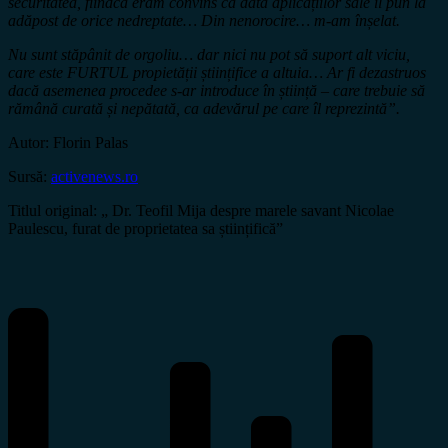
securitatea, fiindcă eram convins că data aplicațiilor sale îl pun la
adăpost de orice nedreptate… Din nenorocire… m-am înșelat.
Nu sunt stăpânit de orgoliu… dar nici nu pot să suport alt viciu,
care este FURTUL propietății științifice a altuia… Ar fi dezastruos
dacă asemenea procedee s-ar introduce în știință – care trebuie să
rămână curată și nepătată, ca adevărul pe care îl reprezintă”.
Autor: Florin Palas
Sursă:
activenews.ro
Titlul original: „ Dr. Teofil Mija despre marele savant Nicolae
Paulescu, furat de proprietatea sa științifică”