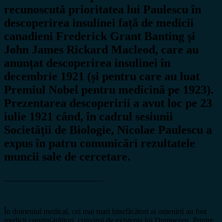
recunoscută prioritatea lui Paulescu în
descoperirea insulinei față de medicii
canadieni Frederick Grant Banting și
John James Rickard Macleod, care au
anunțat descoperirea insulinei în
decembrie 1921 (și pentru care au luat
Premiul Nobel pentru medicină pe 1923).
Prezentarea descoperirii a avut loc pe 23
iulie 1921 când, în cadrul sesiunii
Societății de Biologie, Nicolae Paulescu a
expus în patru comunicări rezultatele
muncii sale de cercetare.
_________________________
În domeniul medical, cei mai mari binefăcători ai omenirii au fost
medicii creștini-trăitori, convinși de existența lui Dumnezeu. Printre