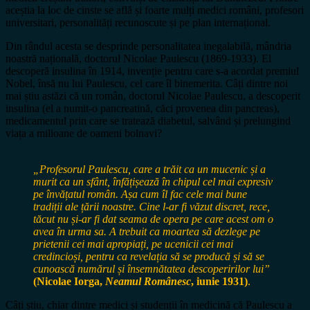
aceștia la loc de cinste se află și foarte mulți medici români, profesori
universitari, personalități recunoscute și pe plan internațional.
Din rândul acesta se desprinde personalitatea inegalabilă, mândria
noastră națională, doctorul Nicolae Paulescu (1869-1933). El
descoperă insulina în 1914, invenție pentru care s-a acordat premiul
Nobel, însă nu lui Paulescu, cel care îl binemerita. Câți dintre noi
mai știu astăzi că un român, doctorul Nicolae Paulescu, a descoperit
insulina (el a numit-o pancreatină, căci provenea din pancreas),
medicamentul prin care se tratează diabetul, salvând și prelungind
viața a milioane de oameni bolnavi?
„Profesorul Paulescu, care a trăit ca un mucenic și a
murit ca un sfânt, înfățișează în chipul cel mai expresiv
pe învățatul român. Așa cum îl fac cele mai bune
tradiții ale țării noastre. Cine l-ar fi văzut discret, rece,
tăcut nu și-ar fi dat seama de opera pe care acest om o
avea în urma sa. A trebuit ca moartea să dezlege pe
prietenii cei mai apropiați, pe ucenicii cei mai
credincioși, pentru ca revelația să se producă și să se
cunoască numărul și însemnătatea descoperirilor lui”
(Nicolae Iorga,
Neamul Românesc
, iunie 1931)
.
Câți știu, chiar dintre medici și studenții în medicină că Paulescu a