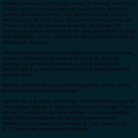
renunțat la numirea ca profesor la o catedră de medicină internă de la
clinicile din Paris? Această propunere i s-a făcut chiar de titularul
acesteia, profesorul Lacereaux, unul dintre cei mai mari medici ai
secolului trecut. Și cât de mult a stăruit acest profesor ca elevul său,
Paulescu, să-i fie atât continuator la catedră, cât și ginere. Dar
Paulescu a preferat să se întoarcă în țară după primul război mondial,
în România Mare și unită, animat de dorința organizării Facultății de
Medicină din București.
Aici a înfruntat toate lipsurile și greutăților inerente oricărui început.
A reușit să înființeze un laborator modern utilat la catedra de
fiziologie, al cărei profesor devenise. A avut de luptat până la
sfârșitul vieții și cu mentalitatea unor răuvoitori interesați numai de
propriile afaceri.
Pacienții doctorului Paulescu au fost predominant „săracii”, cărora
le-a dăruit și toată agoniseala vieții sale.
Câți mai știu că la catedra de Fiziologie profesorul Paulescu a predat
cursuri despre noțiunea de Dumnezeu și suflet în Fiziologie? Fiecare
din cele 12 articole din „Simbolul credinței” (Crezul) a constituit o
lecție bine documentată ștințific pentru dovedirea existenței
sufletului și a lui Dumnezeu în fiziologie. În 1944, asistentul său,
D.V. Trifu, a editat acest tratat de Fiziologie.