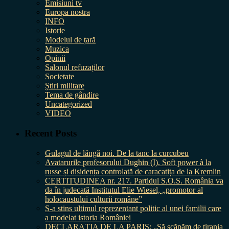
Emisiuni tv
Europa nostra
INFO
Istorie
Modelul de țară
Muzica
Opinii
Salonul refuzaților
Societate
Știri militare
Tema de gândire
Uncategorized
VIDEO
Recent Posts
Gulagul de lângă noi. De la tanc la curcubeu
Avatarurile profesorului Dughin (I). Soft power à la
russe și disidența controlată de caracatița de la Kremlin
CERTITUDINEA nr. 217. Partidul S.O.S. România va
da în judecată Institutul Elie Wiesel, „promotor al
holocaustului culturii române”
S-a stins ultimul reprezentant politic al unei familii care
a modelat istoria României
DECLARAȚIA DE LA PARIS: „Să scăpăm de tirania