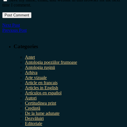
time I comment.
Next Post
Previous Post
Categories
Antet
Antologia poeziilor frumoase
Antologia rușinii
Arhiva
Arte vizuale
Article en français
Articles in English
Artículos en español
Autori
Certitudinea print
Credință
De la lume adunate
Dezvăluiri
Editoriale