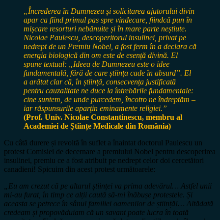
„Încrederea în Dumnezeu și solicitarea ajutorului divin
apar ca fiind primul pas spre vindecare, fiindcă pun în
mișcare resorturi nebănuite și în mare parte neștiute.
Nicolae Paulescu, descoperitorul insulinei, privat pe
nedrept de un Premiu Nobel, a fost ferm în a declara că
energia biologică din om este de esență divină. El
spune textual: „Ideea de Dumnezeu este o idee
fundamentală, fără de care știința cade în absurd”. El
a arătat clar că, în știință, consecvența justificată
pentru cauzalitate ne duce la întrebările fundamentale:
cine suntem, de unde purcedem, încotro ne îndreptăm –
iar răspunsurile aparțin eminamente religiei.”
(Prof. Univ. Nicolae Constantinescu, membru al
Academiei de Științe Medicale din România)
Cu câtă durere și revoltă în suflet a înaintat doctorul Paulescu un
protest Comisiei de decernare a premiului Nobel pentru descoperirea
insulinei, premiu ce a fost atribuit pe nedrept celor doi cercetători
canadieni! Spicuim din acest protest următoarele:
„Eu am crezut că pe altarul științei va prima adevărul… Astfel unii
mi-au furat, în timp ce alții caută să-mi înăbușe protestele. Și
aceasta se petrece în sânul familiei oamenilor de știință!… Altădată
credeam și propovăduiam că un savant poate lucra în toată