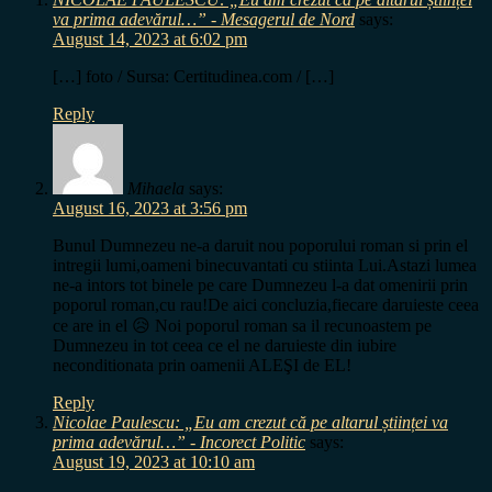
va prima adevărul…” - Mesagerul de Nord
says:
August 14, 2023 at 6:02 pm
[…] foto / Sursa: Certitudinea.com / […]
Reply
Mihaela
says:
August 16, 2023 at 3:56 pm
Bunul Dumnezeu ne-a daruit nou poporului roman si prin el
intregii lumi,oameni binecuvantati cu stiinta Lui.Astazi lumea
ne-a intors tot binele pe care Dumnezeu l-a dat omenirii prin
poporul roman,cu rau!De aici concluzia,fiecare daruieste ceea
ce are in el 😥 Noi poporul roman sa il recunoastem pe
Dumnezeu in tot ceea ce el ne daruieste din iubire
neconditionata prin oamenii ALEŞI de EL!
Reply
Nicolae Paulescu: „Eu am crezut că pe altarul științei va
prima adevărul…” - Incorect Politic
says:
August 19, 2023 at 10:10 am