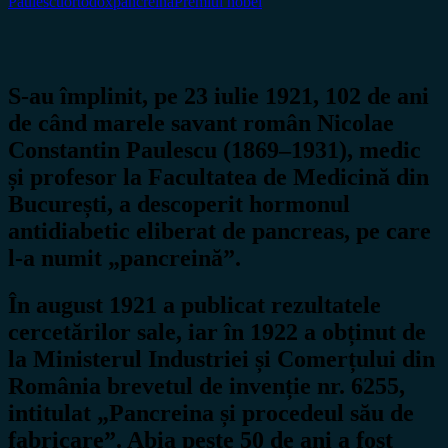
Paulescu
ortodox
pancreina
Premiul nobel
S-au împlinit, pe 23 iulie 1921, 102 de ani
de când marele savant român Nicolae
Constantin Paulescu (1869–1931), medic
și profesor la Facultatea de Medicină din
București, a descoperit hormonul
antidiabetic eliberat de pancreas, pe care
l-a numit „pancreină”.
În august 1921 a publicat rezultatele
cercetărilor sale, iar în 1922 a obținut de
la Ministerul Industriei și Comerțului din
România brevetul de invenție nr. 6255,
intitulat „Pancreina și procedeul său de
fabricare”. Abia peste 50 de ani a fost