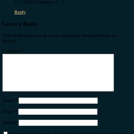
[…] Via Certitudinea: […]
Reply
Leave a Reply
Your email address will not be published.
Required fields are
marked
*
Comment
*
Name
*
Email
*
Website
Save my name, email, and website in this browser for the next