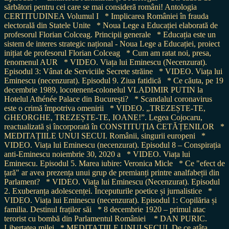
sărbători pentru cei care se mai consideră români! Antologia
CERTITUDINEA Volumul I
* Implicarea României în frauda
electorală din Statele Unite
* Noua Lege a Educației elaborată de
profesorul Florian Colceag. Principii generale
* Educația este un
sistem de interes strategic național - Noua Lege a Educației, proiect
inițiat de profesorul Florian Colceag
* Cum am ratat noi, presa,
fenomenul AUR
* VIDEO. Viața lui Eminescu (Necenzurat).
Episodul 3: Vânat de Serviciile Secrete străine
* VIDEO. Viața lui
Eminescu (necenzurat). Episodul 9. Ziua fatidică
* Ce căuta, pe 19
decembrie 1989, locotenent-colonelul VLADIMIR PUTIN la
Hotelul Athénée Palace din București?
* Scandalul coronavirus
este o crimă împotriva omenirii
* VIDEO. „TREZEȘTE-TE,
GHEORGHE, TREZEȘTE-TE, IOANE!”. Legea Cojocaru,
reactualizată și încorporată în CONSTITUȚIA CETĂȚENILOR
*
MEDITAȚIILE UNUI SECUI. Românii, singurii europeni
*
VIDEO. Viața lui Eminescu (necenzurat). Episodul 8 – Conspirația
anti-Eminescu noiembrie 30, 2020 a
* VIDEO. Viața lui
Eminescu. Episodul 5. Marea iubire: Veronica Micle
* Ce "efect de
țară" ar avea prezența unui grup de premianți printre analfabeții din
Parlament?
* VIDEO. Viața lui Eminescu (Necenzurat). Episodul
2. Exuberanța adolescenței. Începuturile poetice și jurnalistice
*
VIDEO. Viața lui Eminescu (necenzurat). Episodul 1: Copilăria și
familia. Destinul fraților săi
* 8 decembrie 1920 – primul atac
terorist cu bombă din Parlamentul României
* DAN PURIC.
Libertatea milei
* MEDITAȚIILE UNUI SECUI. De ce atâta