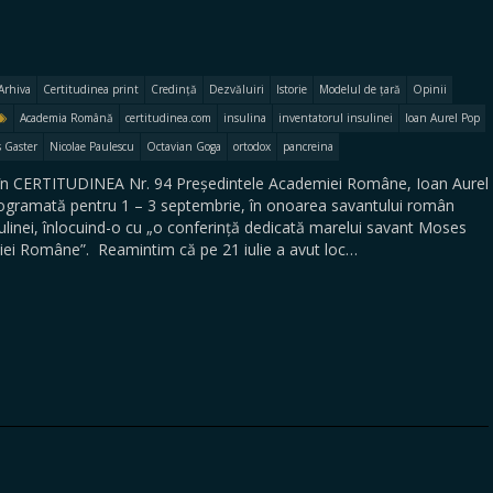
Arhiva
Certitudinea print
Credință
Dezvăluiri
Istorie
Modelul de țară
Opinii
Academia Română
certitudinea.com
insulina
inventatorul insulinei
Ioan Aurel Pop
 Gaster
Nicolae Paulescu
Octavian Goga
ortodox
pancreina
 în CERTITUDINEA Nr. 94 Președintele Academiei Române, Ioan Aurel
rogramată pentru 1 – 3 septembrie, în onoarea savantului român
ulinei, înlocuind-o cu „o conferință dedicată marelui savant Moses
i Române”. Reamintim că pe 21 iulie a avut loc…