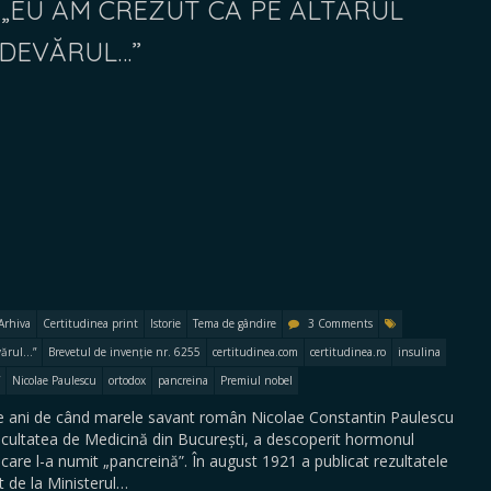
 „EU AM CREZUT CĂ PE ALTARUL
ADEVĂRUL…”
Arhiva
Certitudinea print
Istorie
Tema de gândire
3 Comments
ărul...”
Brevetul de invenție nr. 6255
certitudinea.com
certitudinea.ro
insulina
Nicolae Paulescu
ortodox
pancreina
Premiul nobel
2 de ani de când marele savant român Nicolae Constantin Paulescu
acultatea de Medicină din București, a descoperit hormonul
 care l-a numit „pancreină”. În august 1921 a publicat rezultatele
ut de la Ministerul…