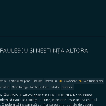
 PAULESCU ȘI NEȘTIINȚA ALTORA
Arhiva
Certitudinea print
Credință
Dezvăluiri
0 Comment
certitudinea.com
insulina
Miron Manega
Nicolae Paulescu
ortodox
pancreina
TÂRGOVIȘTE Articol apărut în CERTITUDINEA Nr. 95 Prima
olemică Paulescu: știință, politică, memorie” este aceea că titlul
 ei. O polemică înseamnaă confruntarea unor puncte de vedere