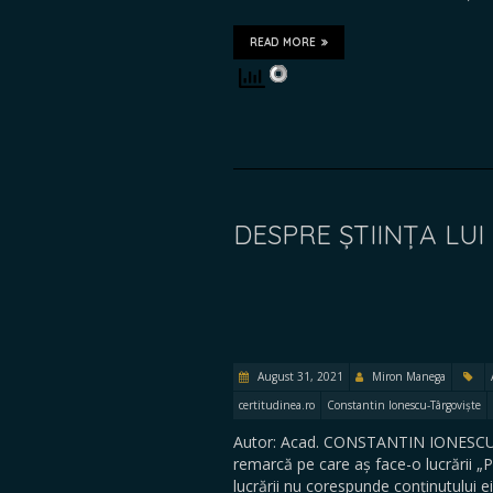
READ MORE
DESPRE ȘTIINȚA LUI
August 31, 2021
Miron Manega
certitudinea.ro
Constantin Ionescu-Târgoviște
Autor: Acad. CONSTANTIN IONESCU-
remarcă pe care aș face-o lucrării „P
lucrării nu corespunde conținutului