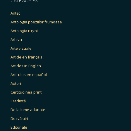
CATEGORIES
Antet
Antologia poeziilor frumoase
Antologia rușinii
Arhiva
Arte vizuale
Article en français
Articles in English
Artículos en español
Autori
Certitudinea print
Credință
De la lume adunate
Dezvăluiri
Editoriale