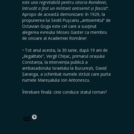
este una regretabilă pentru istoria României,
întrucât a fost un militant antisemit și fascist
”.
Apropo de această demonizare: în 1929, la
propunerea lui Sextil Puşcariu „antisemitul” de
Octavian Goga este cel care a susţinut
alegerea evreului Moses Gaster ca membru
de onoare al Academiei Române!
•
Tot anul acesta, la 30 iunie, după 19 ani de
„ilegalitate”, Vergil Chițac, primarul orașului
Constanța, la intervenția publică a
ambasadorului Israelului la București, David
Șaranga, a schimbat numele străzii care purta
numele Mareșalului Ion Antonescu.
Întrebare finală: cine conduce statul roman?