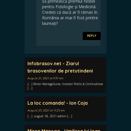
să primească premiul Nobel
pentru Fiziologie și Medicină.
Credeți că dacă ar fi rămas în
România ar mai fi fost printre
laureați?
REPLY
Infobrasov.net - Ziarul
brasovenilor de pretutindeni
August 21, 2021 at 9:37 am
[…] Miron ManegaSursa: Incorect Politic & Certitudinea
[…]
La loc comanda! - Ion Coja
August 23, 2021 at 11:23 am
[…] august 18, 2021 admin […]
Miron Manega - Umilirea lui Ioan