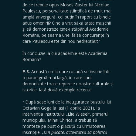
de ce trebuie opus Moses Gaster lui Nicolae
Paulescu, personalitate științifică de mult mai
amplă anvergură, cel puțin în raport cu binele
adus omenirii? Cine a vrut să-și arate mușchii
și să demonstreze cine-i stăpânul Academiei
Române, pe seama unei false concurențe în
care Paulescu este din nou nedreptățit?
În concluzie: a cui academie este Academia
Română?
P.S.
Această umilitoare rocadă se înscrie într-
o paradigmă mai largă, în care sunt
demonizate toate reperele noastre culturale și
istorice. Iată două exemple recente:
• După șase luni de la inaugurarea bustului lui
Octavian Goga la Iași (1 aprilie 2021), la
intervenția Institutului „Elie Wiesel”, primarul
municipiului, Mihai Chirica, a trebuit să
monteze pe bust o plăcuță cu următoarea
inscripție:
„
Din păcate, activitatea sa politică