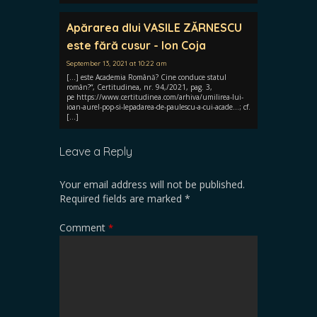
Apărarea dlui VASILE ZĂRNESCU
este fără cusur - Ion Coja
September 13, 2021 at 10:22 am
[…] este Academia Română? Cine conduce statul
român?“, Certitudinea, nr. 94,/2021, pag. 3,
pe https://www.certitudinea.com/arhiva/umilirea-lui-
ioan-aurel-pop-si-lepadarea-de-paulescu-a-cui-acade…; cf.
[…]
Leave a Reply
Your email address will not be published.
Required fields are marked
*
Comment
*