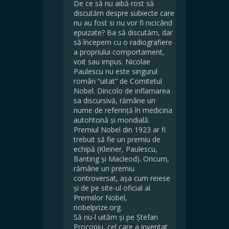
De ce să nu aibă rost să
discutăm despre subiecte care
nu au fost si nu vor fi nicicând
epuizate? Ba să discutăm, dar
să începem cu o radiografiere
a propriului comportament,
voit sau impus. Nicolae
Paulescu nu este singurul
român “uitat” de Comitetul
Nobel. Dincolo de inflamarea
sa discursivă, rămâne un
nume de referință în medicina
autohtonă și mondială.
Premiul Nobel din 1923 ar fi
trebuit să fie un premiu de
echipă (Kleiner, Paulescu,
Banting și Macleod). Oricum,
rămâne un premiu
controversat, așa cum reiese
și de pe site-ul oficial al
Premiilor Nobel,
nobelprize.org.
Să nu-l uităm și pe Ștefan
Procopiu, cel care a inventat