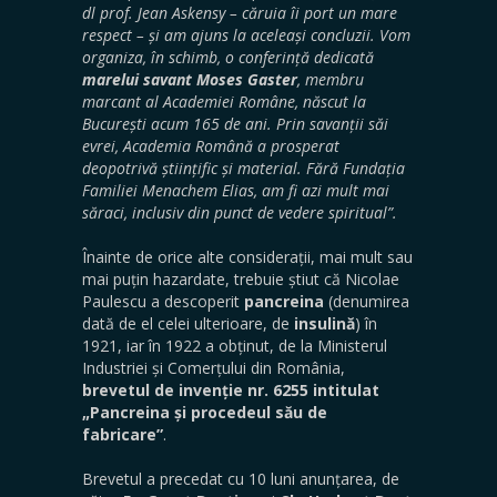
dl prof. Jean Askensy – căruia îi port un mare
respect – și am ajuns la aceleași concluzii. Vom
organiza, în schimb, o conferință dedicată
marelui savant Moses Gaster
, membru
marcant al Academiei Române, născut la
București acum 165 de ani. Prin savanții săi
evrei, Academia Română a prosperat
deopotrivă științific și material. Fără Fundația
Familiei Menachem Elias, am fi azi mult mai
săraci, inclusiv din punct de vedere spiritual”.
Înainte de orice alte considerații, mai mult sau
mai puțin hazardate, trebuie știut că Nicolae
Paulescu a descoperit
pancreina
(denumirea
dată de el celei ulterioare, de
insulină
) în
1921, iar în 1922 a obținut, de la Ministerul
Industriei și Comerțului din România,
brevetul de invenție nr. 6255 intitulat
„Pancreina și procedeul său de
fabricare”
.
Brevetul a precedat cu 10 luni anunțarea, de