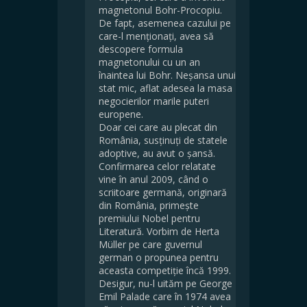
magnetonul Bohr-Procopiu.
De fapt, asemenea cazului pe
care-l menționați, avea să
descopere formula
magnetonului cu un an
înaintea lui Bohr. Neșansa unui
stat mic, aflat adesea la masa
negocierilor marile puteri
europene.
Doar cei care au plecat din
România, susținuți de statele
adoptive, au avut o șansă.
Confirmarea celor relatate
vine în anul 2009, când o
scriitoare germană, originară
din România, primește
premiului Nobel pentru
Literatură. Vorbim de Herta
Müller pe care guvernul
german o propunea pentru
aceasta competiție încă 1999.
Desigur, nu-l uităm pe George
Emil Palade care în 1974 avea