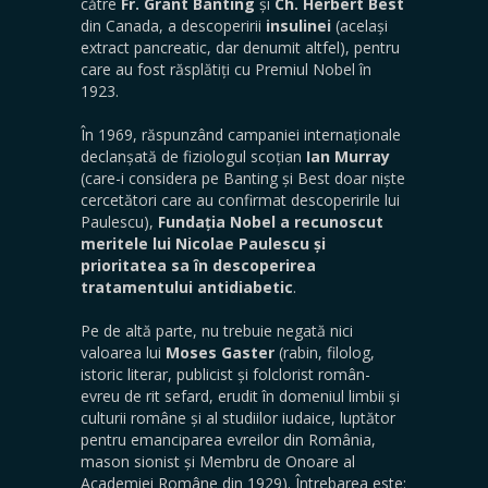
către
Fr. Grant Banting
și
Ch. Herbert Best
din Canada, a descoperirii
insulinei
(același
extract pancreatic, dar denumit altfel), pentru
care au fost răsplătiți cu Premiul Nobel în
1923.
În 1969, răspunzând campaniei internaționale
declanșată de fiziologul scoțian
Ian Murray
(care-i considera pe Banting și Best doar niște
cercetători care au confirmat descoperirile lui
Paulescu),
Fundația Nobel a recunoscut
meritele lui Nicolae Paulescu și
prioritatea sa în descoperirea
tratamentului antidiabetic
.
Pe de altă parte, nu trebuie negată nici
valoarea lui
Moses Gaster
(rabin, filolog,
istoric literar, publicist și folclorist român-
evreu de rit sefard, erudit în domeniul limbii și
culturii române și al studiilor iudaice, luptător
pentru emanciparea evreilor din România,
mason sionist și Membru de Onoare al
Academiei Române din 1929). Întrebarea este: