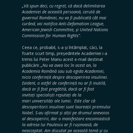
„Vă spun deci, cu regret, că dacă delimitarea
Academiei de această persoană, cerută de
guvernul României, nu va fi publicată cât mai
curând, voi notifica Anti-Defamation League,
American Jewish Committee, și United Nations
Commission for Human Rights”
.
Ceea ce, probabil, s-a și întâmplat, căci, la
foarte scurt timp, președintele Academiei i-a
trimis lui Peter Manu acest e-mail destinat
publicării:
„Nu va avea loc în acest an, la
Academia Română sau sub egida Academiei,
nicio conferință despre descoperirea insulinei.
Evident, o astfel de conferință nu ar fi inutilă,
dacă ar fi fost pregătită, dacă ar fi fost
invitați specialiști reputați de la
mari universități ale lumii. Este clar că
descoperitorii insulinei sunt laureații premiului
Nobel. S-au afirmat și alții pe drumul anevoios
al descoperirii, dar o manifestare encomiastică
la adresa lui Paulescu ar fi rușinoasă, de
neacceptat. Am discutat pe această temă și cu