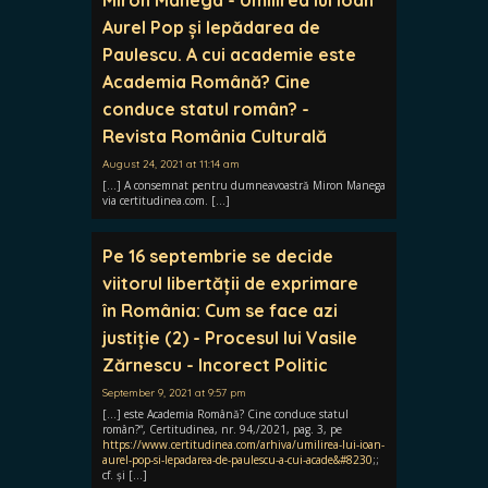
Aurel Pop și lepădarea de
Paulescu. A cui academie este
Academia Română? Cine
conduce statul român? -
Revista România Culturală
August 24, 2021 at 11:14 am
[…] A consemnat pentru dumneavoastră Miron Manega
via certitudinea.com. […]
Pe 16 septembrie se decide
viitorul libertății de exprimare
în România: Cum se face azi
justiție (2) - Procesul lui Vasile
Zărnescu - Incorect Politic
September 9, 2021 at 9:57 pm
[…] este Academia Română? Cine conduce statul
român?“, Certitudinea, nr. 94,/2021, pag. 3, pe
https://www.certitudinea.com/arhiva/umilirea-lui-ioan-
aurel-pop-si-lepadarea-de-paulescu-a-cui-acade&#8230
;;
cf. și […]