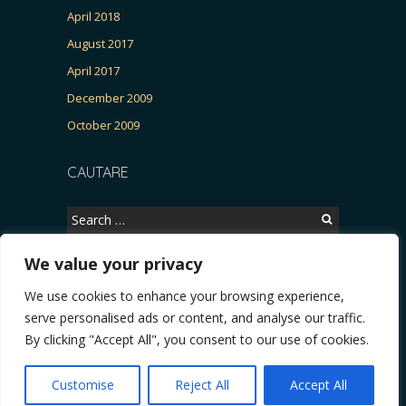
April 2018
August 2017
April 2017
December 2009
October 2009
CAUTARE
Search
for:
We value your privacy
We use cookies to enhance your browsing experience,
Copyright © 2026, CERTITUDINEA.
serve personalised ads or content, and analyse our traffic.
, parlamentarele și presa
* VIDEO. Viata lui Eminescu (Necenzurat). Episodul 4: Răz
By clicking "Accept All", you consent to our use of cookies.
Powered by
WordPress
. Blackoot design by
Iceable
Themes
.
Customise
Reject All
Accept All