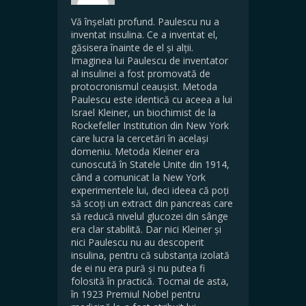
Vă înșelati profund. Paulescu nu a
inventat insulina. Ce a inventat el,
găsisera înainte de el și alții.
Imaginea lui Paulescu de inventator
al insulinei a fost promovată de
protocronismul ceaușist. Metoda
Paulescu este identică cu aceea a lui
Israel Kleiner, un biochimist de la
Rockefeller Institution din New York
care lucra la cercetări în același
domeniu. Metoda Kleiner era
cunoscută în Statele Unite din 1914,
când a comunicat la New York
experimentele lui, deci ideea că poți
să scoți un extract din pancreas care
să reducă nivelul glucozei din sânge
era clar stabilită. Dar nici Kleiner și
nici Paulescu nu au descoperit
insulina, pentru că substanța izolată
de ei nu era pură și nu putea fi
folosită în practică. Tocmai de asta,
în 1923 Premiul Nobel pentru