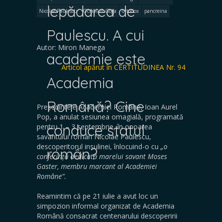
lepădarea de
Nicolae Paulescu
Octavian Goga
ortodox
pancreina
Paulescu. A cui
Autor: Miron Manega
academie este
Articol apărut în CERTITUDINEA Nr. 94
Academia
Română? Cine
Președintele Academiei Române, Ioan Aurel
Pop, a anulat sesiunea omagială, programată
conduce statul
pentru 1 – 3 septembrie, în onoarea
savantului român Nicolae Paulescu,
descoperitorul insulinei, înlocuind-o cu
„
o
român?
conferință dedicată marelui savant Moses
Gaster, membru marcant al Academiei
Române”.
Reamintim că pe 21 iulie a avut loc un
simpozion informal organizat de Academia
Română consacrat centenarului descoperirii