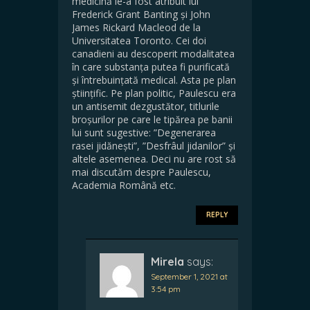
medicină le-a fost atribuit lui
Frederick Grant Banting și John
James Rickard Macleod de la
Universitatea Toronto. Cei doi
canadieni au descoperit modalitatea
în care substanța putea fi purificată
și întrebuințată medical. Asta pe plan
științific. Pe plan politic, Paulescu era
un antisemit dezgustător, titlurile
broșurilor pe care le tipărea pe banii
lui sunt sugestive: ”Degenerarea
rasei jidănești”, ”Desfrâul jidanilor” și
altele asemenea. Deci nu are rost să
mai discutăm despre Paulescu,
Academia Română etc.
REPLY
Mirela
says:
September 1, 2021 at
3:54 pm