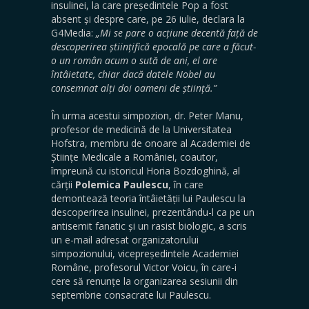
insulinei, la care președintele Pop a fost
absent și despre care, pe 26 iulie, declara la
G4Media:
„Mi se pare o acțiune decentă față de
descoperirea științifică epocală pe care a făcut-
o un român acum o sută de ani, el are
întâietate, chiar dacă datele Nobel au
consemnat alți doi oameni de știință.”
În urma acestui simpozion, dr. Peter Manu,
profesor de medicină de la Universitatea
Hofstra, membru de onoare al Academiei de
Științe Medicale a României, coautor,
împreună cu istoricul Horia Bozdoghină, al
cărții
Polemica Paulescu
, în care
demontează teoria întâietății lui Paulescu la
descoperirea insulinei, prezentându-l ca pe un
antisemit fanatic și un rasist biologic, a scris
un e-mail adresat organizatorului
simpozionului, vicepreședintele Academiei
Române, profesorul Victor Voicu, în care-i
cere să renunțe la organizarea sesiunii din
septembrie consacrate lui Paulescu.