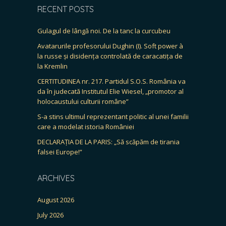
RECENT POSTS
Gulagul de lângă noi. De la tanc la curcubeu
Avatarurile profesorului Dughin (I). Soft power à
la russe și disidența controlată de caracatița de
la Kremlin
CERTITUDINEA nr. 217. Partidul S.O.S. România va
da în judecată Institutul Elie Wiesel, „promotor al
holocaustului culturii române”
S-a stins ultimul reprezentant politic al unei familii
care a modelat istoria României
DECLARAȚIA DE LA PARIS: „Să scăpăm de tirania
falsei Europe!”
ARCHIVES
August 2026
July 2026