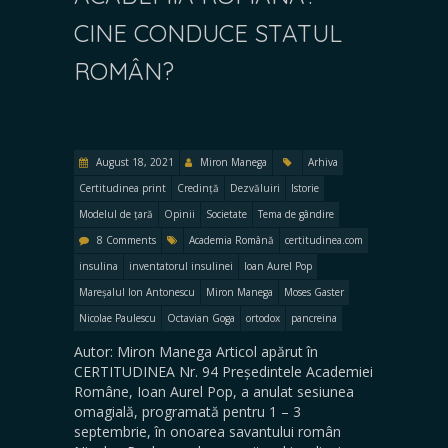
CINE CONDUCE STATUL
ROMÂN?
August 18, 2021
Miron Manega
Arhiva
Certitudinea print
Credință
Dezvăluiri
Istorie
Modelul de țară
Opinii
Societate
Tema de gândire
8 Comments
Academia Română
certitudinea.com
insulina
inventatorul insulinei
Ioan Aurel Pop
Mareșalul Ion Antonescu
Miron Manega
Moses Gaster
Nicolae Paulescu
Octavian Goga
ortodox
pancreina
Autor: Miron Manega Articol apărut în
CERTITUDINEA Nr. 94 Președintele Academiei
Române, Ioan Aurel Pop, a anulat sesiunea
omagială, programată pentru 1 – 3
septembrie, în onoarea savantului român