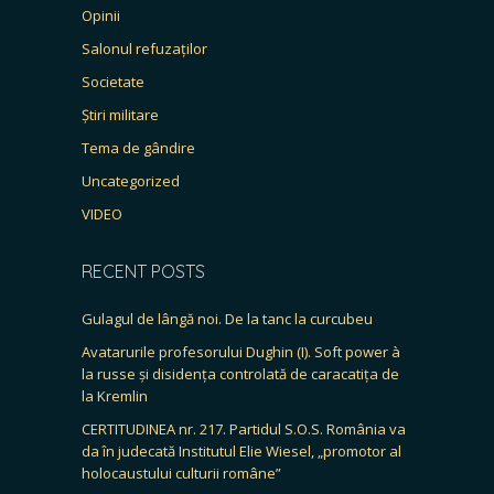
Opinii
Salonul refuzaților
Societate
Știri militare
Tema de gândire
Uncategorized
VIDEO
RECENT POSTS
Gulagul de lângă noi. De la tanc la curcubeu
Avatarurile profesorului Dughin (I). Soft power à
la russe și disidența controlată de caracatița de
la Kremlin
CERTITUDINEA nr. 217. Partidul S.O.S. România va
da în judecată Institutul Elie Wiesel, „promotor al
holocaustului culturii române”