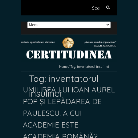
Search
for:
Home
/
Tag:
inventatorul insulinei
Tag:
inventatorul
UMILIREA LUI IOAN AUREL
insulinei
POP ȘI LEPĂDAREA DE
PAULESCU. A CUI
ACADEMIE ESTE
ACADEMIA ROMÂNĂ?