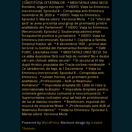
CONSTITUȚIA CETĂȚENILOR
* MEDITAȚIILE UNUI SECUI.
Românii, singurii europeni
* VIDEO. Viața lui Eminescu
(necenzurat). Episodul 8 – Conspirația anti-Eminescu
noiembrie 30, 2020 a
* VIDEO. Viața lui Eminescu.
Episodul 5. Marea iubire: Veronica Micle
* Ce "efect de
țară" ar avea prezența unui grup de premianți printre
analfabeții din Parlament?
* VIDEO. Viața lui Eminescu
(Necenzurat). Episodul 2. Exuberanța adolescenței.
Începuturile poetice și jurnalistice
* VIDEO. Viața lui
Eminescu (necenzurat). Episodul 1: Copilăria și familia.
Destinul fraților săi
* 8 decembrie 1920 – primul atac
terorist cu bombă din Parlamentul României
* DAN
PURIC. Libertatea milei
* MEDITAȚIILE UNUI SECUI. De
ce atâta dușmănie fără rost față de români? Nu e destul
cât i-am chinuit, atâtea secole?
* În secolul al VI-lea
după Hristos, populația din Tracia vorbea românește
*
Ce sărbătorim, de fapt, la 1 Decembrie
* Viața lui
Eminescu (necenzurat). Episodul 8 – Conspirația anti-
Eminescu
* Iuliean Horneț, un premiant printre
analfabeți. „Profesioniștii – AUR-ul Neamului
Românesc”
* Imposibila dreptate (II). Călăii în robe și
internaționala ticăloșilor
* Imposibila dreptate pentru
victimele genocidului comunist și neocomunist (I)
*
Superioritatea civilizației unui sat față de primitivismul
de lux al statului modern
* Beethoven, expulzat din
muzică de mișcarea Woke
* „Profesioniștii sunt AUR-ul
Neamului Românesc”
* Viața lui Eminescu. Episodul 5.
Marea iubire: Veronica Micle
Powered by
WordPress
. Blackoot design by
Iceable
Themes
.