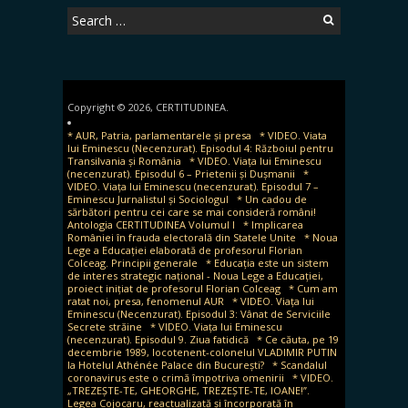
Search
for:
Copyright © 2026, CERTITUDINEA.
* AUR, Patria, parlamentarele și presa
* VIDEO. Viata
lui Eminescu (Necenzurat). Episodul 4: Războiul pentru
Transilvania și România
* VIDEO. Viața lui Eminescu
(necenzurat). Episodul 6 – Prietenii și Dușmanii
*
VIDEO. Viața lui Eminescu (necenzurat). Episodul 7 –
Eminescu Jurnalistul și Sociologul
* Un cadou de
sărbători pentru cei care se mai consideră români!
Antologia CERTITUDINEA Volumul I
* Implicarea
României în frauda electorală din Statele Unite
* Noua
Lege a Educației elaborată de profesorul Florian
Colceag. Principii generale
* Educația este un sistem
de interes strategic național - Noua Lege a Educației,
proiect inițiat de profesorul Florian Colceag
* Cum am
ratat noi, presa, fenomenul AUR
* VIDEO. Viața lui
Eminescu (Necenzurat). Episodul 3: Vânat de Serviciile
Secrete străine
* VIDEO. Viața lui Eminescu
(necenzurat). Episodul 9. Ziua fatidică
* Ce căuta, pe 19
decembrie 1989, locotenent-colonelul VLADIMIR PUTIN
la Hotelul Athénée Palace din București?
* Scandalul
coronavirus este o crimă împotriva omenirii
* VIDEO.
„TREZEȘTE-TE, GHEORGHE, TREZEȘTE-TE, IOANE!”.
Legea Cojocaru, reactualizată și încorporată în