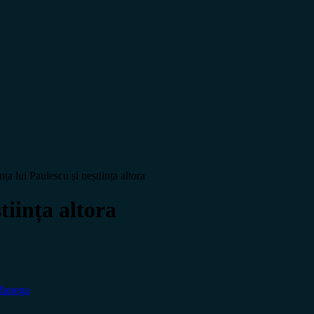
nța lui Paulescu și neștiința altora
tiința altora
Manega