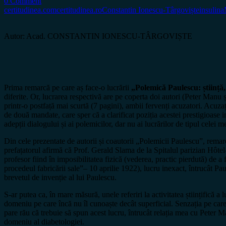
0 Comment
certitudinea.com
certitudinea.ro
Constantin Ionescu-Târgoviște
insulina
Autor: Acad. CONSTANTIN IONESCU-TÂRGOVIȘTE
Prima remarcă pe care aș face-o lucrării
„Polemică Paulescu: știință,
diferite. Or, lucrarea respectivă are pe coperta doi autori (Peter Manu
printr-o postfață mai scurtă (7 pagini), ambii fervenți acuzatori. Acuz
de două mandate, care sper că a clarificat poziția acestei prestigioase 
adepții dialogului și ai polemicilor, dar nu ai lucrărilor de tipul celei
Din cele prezentate de autorii și coautorii „Polemicii Paulescu”, remar
prefațatorul afirmă că Prof. Gerald Slama de la Spitalul parizian Hôtel-
profesor fiind în imposibilitatea fizică (vederea, practic pierdută) de a
procedeul fabricării sale”– 10 aprilie 1922), lucru inexact, întrucât Pau
brevetul de invenție al lui Paulescu.
S-ar putea ca, în mare măsură, unele referiri la activitatea științifică 
domeniu pe care încă nu îl cunoaște decât superficial. Senzația pe care 
pare rău că trebuie să spun acest lucru, întrucât relația mea cu Peter 
domeniu al diabetologiei.