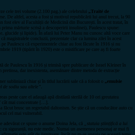
ze cele trei volume (2.100 pag.) ale celebrului
„Traité de
. De altfel, acesta a fost și motivul republicării lui anul trecut, la 90
n fost elev al Facultății de Medicină din București. În acest tratat, în
ă prima mărturie scrisă a descoperirii insulinei), Paulescu spune:
e, glucide și lipide). În afară lui Peter Manu nu cunosc altă voce care
ă magistralele concluzii, prezentate clar ca lumina zilei în acest
em pe Paulescu că experimentele chiar au fost făcute în 1916 și nu
brie 1919 (tipărit în 1920) este o mistificare pe care aș fi foarte
ă de Paulescu în 1916 și trimisă spre publicare de Israel Kleiner în
 pretinsa, dar inexistenta, asemănare dintre metoda de extracție
ner subliniază chiar și în titlul lucrării sale că a folosit o
„emulsie
ul de sodiu sau altele”
.
eas peste care el adaugă apă distilată sterilă de 10 ori greutatea
i” cât mai concentrate […].
 a făcut brusc un regretabil daltonism. Se știe că un conducător auto cu
ocul cel mai vulnerabil.
ste adevărat ce spune o anume Doina Jela, că
„statuia științifică a lui
at: cu siguranță, nu este medic. Numai un asemenea personaj ar mai fi
 afirmație este atât de jignitoare, încât nu m-aș angaja pe această tema