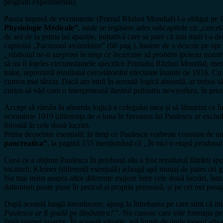
program experimental).
Pauza impusă de evenimente (Primul Război Mondial) l-a obligat pe Paul
Physiologie Médicale”
, unde se regăsesc ades subcapitole cu „cercetăr
de ani de la prima lui apariție, inițiativă care se pare că mai mult l-a d
capitolul „Pacreasul assimilator” (60 pag.), înainte de a descrie pe opt
„războiul ne-a surprins în timp ce încercam să probăm ipoteza noastră
să nu fi înțeles circumstanțele specifice Primului Război Mondial, menț
tratat, reprezintă rezultatul cercetătorilor efectuate înainte de 1916.
cumva mai târziu. Dacă am intră în această logică absurdă, ar trebui să c
curios să văd cum o interpretează ilustrul psihiatru newyorkez, în prez
Accept să rămân în absurda logică a colegului meu și să lămurim ce înțe
octombrie 1919 (diferența de o luna în favoarea lui Paulescu ar exclud
folosită în cele două lucrări.
Prima deosebire esențială: în timp ce Paulescu vorbește constant de u
pancreatica”
, la pagină 155 menționând că
„în nici o etapă produsul 
Ceea ce a obținut Paulescu în produsul său a fost rezultatul filtrării sp
tocaturii; Kleiner (diferență esențială) adaugă apă numai de patru ori 
Nu mai insist asupra altor diferențe majore între cele două lucrări, în
daltonism poate pune în pericol și propria persoană, și pe cei trei pasa
După această lungă introducere, ajung la întrebarea pe care simt că 
Paulescu ar fi goală pe dinăuntru?”
. Nu cunosc care este formația pe
lipsit tagmei noastre. În această situație, mă întreb de unde tupeul afi