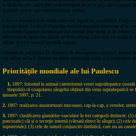
în tărâța în care, dacă intri cu personajele de acest gen, știi ce riscuri
domenii care le sunt completamente străine.
Ceea ce deranjează pe multă lume este faptul că, indubitabil, Paulescu 
întreaga lume. Le țin la dispoziția oricărei persoane interesate să le 
Afirmațiile doamnei menționate mai înainte sunt lipsite și de valoare, 
intervenții de tipul celei făcute de Peter Manu, care, deși nu neagă în m
afirme deschis această ignobilă negație.
Obsedat de prioritatea lui Paulescu în descoperirea insulinei, trebuie să
vor trebui să facă obiectul tot atâtor intervenții scrise și îi mulțumesc 
Prioritățile mondiale ale lui Paulescu
1.
1897: folosind la animal cateterismul venei suprahepatice (sondă i
timpului) că coagularea sângelui obținut din vena suprahepatică se f
ianuarie 1897, p. 21.
2.
1897: realizarea anastomozei mucoasei, cap-la-cap, a venelor, urete
3.
1897: clasificarea glandelor vasculare în trei categorii distincte: (1)
pancreatic) cât și o secreție internă (vărsată direct în sânge); (2) cele 
suprarenale); (3) cele de natură conjunctiv-limfatică, care nu au canale