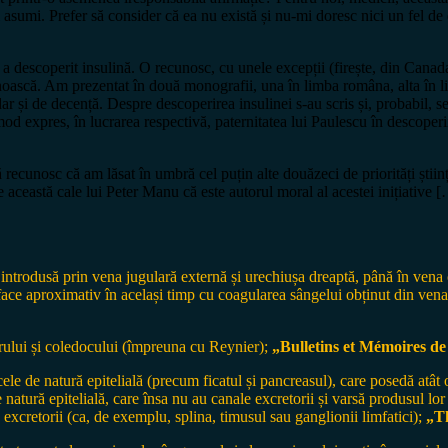
 îți asumi. Prefer să consider că ea nu există și nu-mi doresc nici un fel 
a descoperit insulină. O recunosc, cu unele excepții (firește, din Canad
cunoască. Am prezentat în două monografii, una în limba româna, alta în l
dar și de decență. Despre descoperirea insulinei s-au scris și, probabil, 
od expres, în lucrarea respectivă, paternitatea lui Paulescu în descoperir
 recunosc că am lăsat în umbră cel puțin alte douăzeci de priorități știin
pe această cale lui Peter Manu că este autorul moral al acestei inițiative 
ntrodusă prin vena jugulară externă și urechiușa dreaptă, până în vena c
ace aproximativ în același timp cu coagularea sângelui obținut din vena 
rului și coledocului (împreuna cu Reynier);
„Bulletins et Mémoires de 
 cele de natură epitelială (precum ficatul și pancreasul), care posedă atât 
de natură epitelială, care însa nu au canale excretorii și varsă produsul l
 excretorii (ca, de exemplu, splina, timusul sau ganglionii limfatici);
„Th