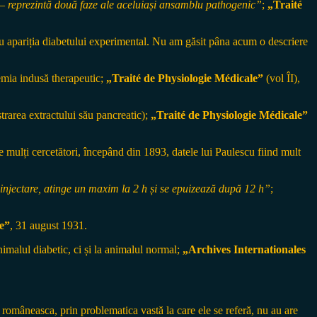
s – reprezintă două faze ale aceluiași ansamblu pathogenic”
;
„Traité
tru apariția diabetului experimental. Nu am găsit pâna acum o descriere
emia indusă therapeutic;
„Traité de Physiologie Médicale”
(vol ÎI),
trarea extractului său pancreatic);
„Traité de Physiologie Médicale”
 mulți cercetători, începând din 1893, datele lui Paulescu fiind mult
injectare, atinge un maxim la 2 h și se epuizează după 12 h”
;
ie”
, 31 august 1931.
imalul diabetic, ci și la animalul normal;
„Archives Internationales
 româneasca, prin problematica vastă la care ele se referă, nu au are