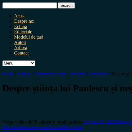
Search
for:
Acasa
Despre noi
Echipa
Editoriale
Modelul de țară
Autori
Arhiva
Contact
Home
/
Arhiva
/
Certitudinea print
/
Credință
/
Dezvăluiri
/
Despre știi
Despre știința lui Paulescu și neș
Despre știința lui Paulescu și neștiința altora
August 31, 2021
Miron 
Arhiva
Certitudinea print
Credință
Dezvăluiri