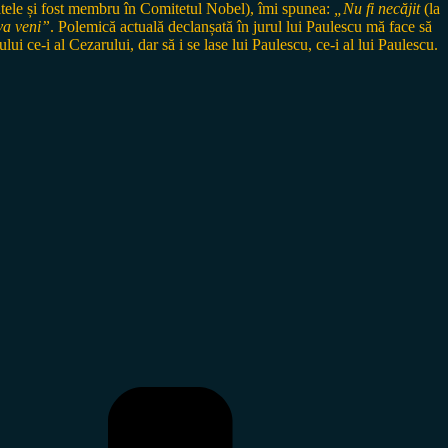
 altele și fost membru în Comitetul Nobel), îmi spunea:
„Nu fi necăjit
(la
va veni”
. Polemică actuală declanșată în jurul lui Paulescu mă face să
ui ce-i al Cezarului, dar să i se lase lui Paulescu, ce-i al lui Paulescu.