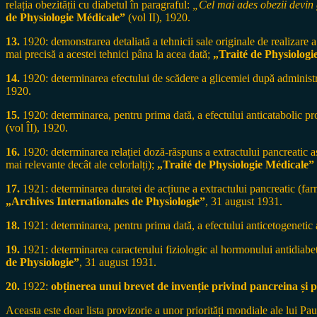
relația obezității cu diabetul în paragraful:
„Cel mai ades obezii devin 
de Physiologie Médicale”
(vol II), 1920.
13.
1920: demonstrarea detaliată a tehnicii sale originale de realizare 
mai precisă a acestei tehnici pâna la acea dată;
„Traité de Physiologi
14.
1920: determinarea efectului de scădere a glicemiei după administr
1920.
15.
1920: determinarea, pentru prima dată, a efectului anticatabolic pro
(vol ÎI), 1920.
16.
1920: determinarea relației doză-răspuns a extractului pancreatic a
mai relevante decât ale celorlalți);
„Traité de Physiologie Médicale”
17.
1921: determinarea duratei de acțiune a extractului pancreatic (f
„Archives Internationales de Physiologie”
, 31 august 1931.
18.
1921: determinarea, pentru prima dată, a efectului anticetogenetic 
19.
1921: determinarea caracterului fiziologic al hormonului antidiabet
de Physiologie”
, 31 august 1931.
20.
1922:
obținerea unui brevet de invenție privind pancreina și pr
Aceasta este doar lista provizorie a unor priorități mondiale ale lui P