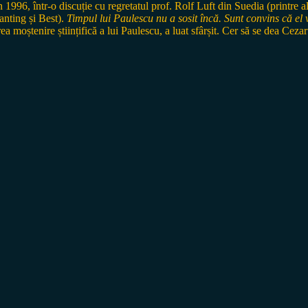
n 1996, într-o discuție cu regretatul prof. Rolf Luft din Suedia (printre
anting și Best).
Timpul lui Paulescu nu a sosit încă. Sunt convins că el 
 moștenire științifică a lui Paulescu, a luat sfârșit. Cer să se dea Cezarul