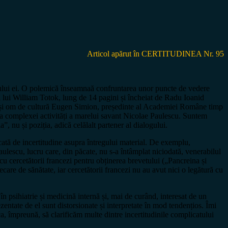
Articol apărut în CERTITUDINEA Nr. 95
utului ei. O polemică înseamnaă confruntarea unor puncte de vedere
al lui William Totok, lung de 14 pagini și încheiat de Radu Ioanid
terar și om de cultură Eugen Simion, președinte al Academiei Române timp
upra complexei activități a marelui savant Nicolae Paulescu. Suntem
”, nu și poziția, adică celălalt partener al dialogului.
cată de incertitudine asupra întregului material. De exemplu,
aulescu, lucru care, din păcate, nu s-a întâmplat niciodată, venerabilul
 cu cercetătorii francezi pentru obținerea brevetului („Pancreina și
care de sănătate, iar cercetătorii francezi nu au avut nici o legătură cu
în psihiatrie și medicină internă și, mai de curând, interesat de un
zentate de el sunt distorsionate și interpretate în mod tendențios. Îmi
a, împreună, să clarificăm multe dintre incertitudinile complicatului