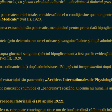
glicozurici, ca și cum cele două tulburări – obezitatea și diabetul gra
a pancreatectomiei totale, considerată de el o condiție sine qua non pen
e Médicale”
(vol II), 1920.
area extractului său pancreatic, menționând pentru prima dată hipoglic
teic (prin determinarea ureei urinare și sanguine înainte și după adminis
supra glucozei sanguine (efectul hipoglicemiant a fost pus în evidență de
(vol ÎI), 1920.
armacodinamica lui) după administrarea IV:
„efectul începe imediat după 
al extractului său pancreatic;
„Archives Internationales de Physiolog
ic pancreatic (numit de el „pancreină”) scăzând glicemia nu numai la an
ocedeul fabricării ei (10 aprilie 1922).
aulescu, care poate convinge pe orice om de bună credință că în medicină