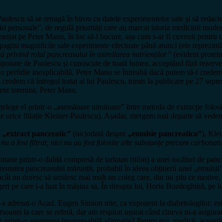
escu să se retragă în birou cu datele experimentelor sale și să redacte
i personale”, de regulă priorități care au marcat istoria medicinii moderne
eranjat pe Peter Manu, în loc să-l bucure, așa cum s-ar fi cuvenit pentru u
 pagini magnificile sale experimente efectuate până atunci (ele reprezint
 privind rolul pancreasului în asimilarea nutrienților”
(evident protein
ionate de Paulescu și cunoscute de toată lumea, acceptând fără rezerve c
 Cu o perfidie inexplicabilă, Peter Manu se întreabă dacă putem să-l cred
redem că întregul tratat al lui Paulescu, trimis la publicare pe 27 septem
ent internist, Peter Manu.
lege el printr-o „asemănare uimitoare” între metoda de extracție folosit
e orice filiație Kleiner-Paulescu). Așadar, mergem mai departe să vedem
n
„extract pancreatic”
(niciodată despre
„emulsie pancreatica”
), Klei
nu a fost filtrat, nici nu au fost folosite alte substanțe precum carbonat
ontane printr-o dublă compresă de tarlatan (tifon) a unei tocături de pancr
greutatea pancreasului mărunțit, probabil în ideea obținerii unei „emulsi
trucât nu doresc să umilesc mai mult un coleg care, din nu știu ce motive,
geri pe care i-a luat în mășina sa. În dreapta lui, Horia Bozdoghină, pe l
mi-a adresat-o Acad. Eugen Simion mie, ca exponent la diabetologilor: e
rsoanei la care se referă, dar am respirat ușurat când cineva m-a asigur
șat printr-o asemenea iresponsabilă afirmație? Pentru noi, medicii, această