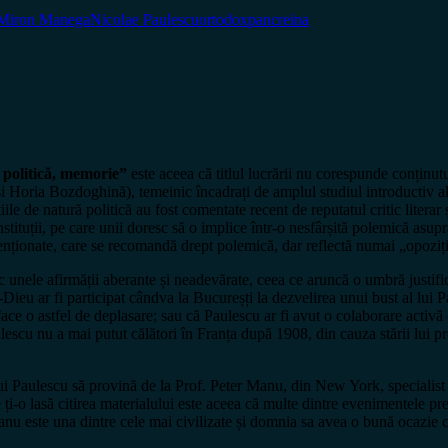
Miron Manega
Nicolae Paulescu
ortodox
pancreina
 politică, memorie”
este aceea că titlul lucrării nu corespunde conțin
 și Horia Bozdoghină), temeinic încadrați de amplul studiul introductiv 
ațiile de natură politică au fost comentate recent de reputatul critic li
instituții, pe care unii doresc să o implice într-o nesfârșită polemică as
 menționate, care se recomandă drept polemică, dar reflectă numai „opoziția
c unele afirmății aberante și neadevărate, ceea ce aruncă o umbră justifi
Dieu ar fi participat cândva la Bucureșți la dezvelirea unui bust al lui P
 face o astfel de deplasare; sau că Paulescu ar fi avut o colaborare activă
lescu nu a mai putut călători în Franța după 1908, din cauza stării lui pre
a lui Paulescu să provină de la Prof. Peter Manu, din New York, specialist 
ți-o lasă citirea materialului este aceea că multe dintre evenimentele pre
Manu este una dintre cele mai civilizate și domnia sa avea o bună ocazie c