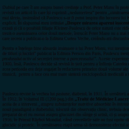
Dubiul pe care îl am asupra bunei credințe a Prof. Peter Manu în prob
revistă un articol în care își exprimă „nedumerirea” pentru „uimitoarea
mai târziu, insinuând că Paulescu s-ar fi putut inspira din lucrarea lui
explicit. În răspunsul meu intitulat
„Despre mirarea aparent inocen
există și că o posibilă filiație Kleiner-Paulescu de orice natură este ri
trezit-o asemănarea celor două metode, întrucât Peter Manu nu a mai r
care recent a publicat-o la Editura Curtea Veche, creându-mi disconfortu
Pentru a înțelege bine absurda insinuare a lui Peter Manu, voi menționa
de titluri și lucrări” publicat la Editura Person din Paris, Paulescu m
produsului activ al secreției interne a pancreasului”
. Aceste experimen
1900, însă, Paulescu decide să revină în țară pentru a înființa Catedra d
acea perioada era deja angajat în redactarea primelor două volume al
titanică, pentru a face cea mai mare sinteză enciclopedică medicală 
Paulescu revine la vechea lui pasiune, diabetul, în 1911. În următorii an
În 1912, în Volumul III (1200 pag.) din
„Traité de Médicine Lance
acela de a interveni
„asupra substanțelor nutritive absorbite în intesti
nouă paradigmă a diabetului, născută din observația clinic, trebuia d
preparat de el nu numai asupra glucozei din sânge și urină, ci și asupra
1916, în Primul Război Mondial, când cercetările sale au fost oprite d
glucidic și proteic. În următoarea etapă urma să demonstreze efectul as