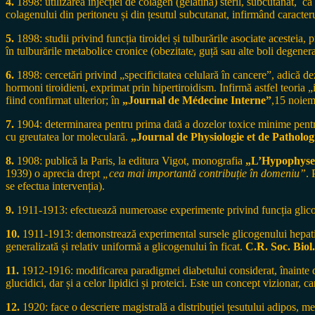
4.
1898: utilizarea injecției de colagen (gelatină) steril, subcutanat, c
colagenului din peritoneu și din țesutul subcutanat, infirmând caracte
5.
1898: studii privind funcția tiroidei și tulburările asociate acestei
în tulburările metabolice cronice (obezitate, guță sau alte boli degener
6.
1898: cercetări privind „specificitatea celulară în cancere”, adică d
hormoni tiroidieni, exprimat prin hipertiroidism. Infirmă astfel teoria 
fiind confirmat ulterior; în
„Journal de Médecine Interne”
,15 noiem
7.
1904: determinarea pentru prima dată a dozelor toxice minime pentru 
cu greutatea lor moleculară.
„Journal de Physiologie et de Patholog
8.
1908: publică la Paris, la editura Vigot, monografia
„L’Hypophyse
1939) o aprecia drept
„cea mai importantă contribuție în domeniu”
. 
se efectua intervenția).
9.
1911-1913: efectuează numeroase experimente privind funcția glicoge
10.
1911-1913: demonstrează experimental sursele glicogenului hepatic
generalizată și relativ uniformă a glicogenului în ficat.
C.R. Soc. Biol.
11.
1912-1916: modificarea paradigmei diabetului considerat, înainte de
glucidici, dar și a celor lipidici și proteici. Este un concept vizionar, 
12.
1920: face o descriere magistrală a distribuției țesutului adipos, m