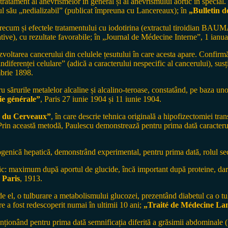
a tratament al anevrismelor în general și al anevrismului aortic în special
rul său „nedializabil” (publicat împreuna cu Lancereaux); în
„Bulletin 
a, precum și efectele tratamentului cu iodotirina (extractul tiroidian BAU
ative), cu rezultate favorabile; în „Journal de Médecine Interne”, 1 ianu
ezvoltarea cancerului din celulele țesutului în care acesta apare. Confir
„indiferenței celulare” (adică a caracterului nespecific al cancerului), 
brie 1898.
sărurile metalelor alcaline și alcalino-teroase, constatând, pe baza uno
ie générale”
, Paris 27 iunie 1904 și 11 iunie 1904.
 du Cerveaux”
, în care descrie tehnica originală a hipofizectomiei t
Prin această metodă, Paulescu demonstrează pentru prima dată caracterul v
nică hepatică, demonstrând experimental, pentru prima dată, rolul secreț
: maximum după aportul de glucide, încă important după proteine, dar 
 Paris
, 1913.
 el, o tulburare a metabolismului glucozei, prezentând diabetul ca o tulb
care a fost redescoperit numai în ultimii 10 ani;
„Traité de Médecine La
enționând pentru prima dată semnificația diferită a grăsimii abdominale 