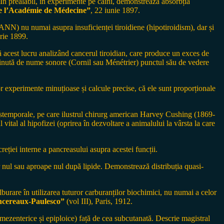
. În prealabil, în experimente pe câini, demonstrează absorbția
de l’Académie de Médecine”
, 22 iunie 1897.
MANN) nu numai asupra insuficienței tiroidiene (hipotiroidism), dar și
arie 1899.
mă acest lucru analizând cancerul tiroidian, care produce un exces de
susținută de nume sonore (Cornil sau Ménétrier) punctul său de vedere
r experimente minuțioase și calcule precise, că ele sunt proporționale
ranstemporale, pe care ilustrul chirurg american Harvey Cushing (1869-
ital al hipofizei (oprirea în dezvoltare a animalului la vârsta la care
iei interne a pancreasului asupra acestei funcții.
nul sau aproape nul după lipide. Demonstrează distribuția quasi-
urare în utilizarea tuturor carburanților biochimici, nu numai a celor
ncereaux-Paulesco”
(vol III), Paris, 1912.
(mezenterice și epiploice) față de cea subcutanată. Descrie magistral