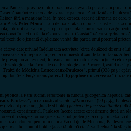
lema Paulescu provine dintr-o polemică adevărată pe care am purtat-o în 
” asemănare între metoda de extracție pancreatică utilizată de Paulescu în
 Kleiner, fără a menționa însă, în mod expres, această afirmație pe care, 
tă a Prof. Peter Manu”
i-am demonstrat, cu o bună – cred eu – documen
dicolă, întrucât ea era pur și simplu imposibilă. Considerăm că argumentele
eacționat în nici un fel la răspunsul meu. Constat însă cu surprindere c
l trezit de o jenantă duplicitate venită din partea unui potențial prieten
 câteva date privind îndelungata activitate (circa douăzeci de ani) a lu
enționează că a întreprins, împreună cu maestrul său de la Sorbona, Albe
te presupuneau, evident, folosirea unei metode de extracție. Acele expe
e Fiziologie de la Facultatea de Fiziologie din Bucureșți, astfel încât pl
e
„Traité de Médicine Lancereaux-Paulesco”
, primul (938 pag.) apăru
a timpului. Se adaugă monografia
„L’hypophise du cerveaux”
(lucrare 
i publică la Paris lucrări referitoare la funcția glicogenică-hepatică, ca
reaux-Paulesco”
, în exhaustivul capitol
„Pancreas”
(90 pag.), Paulesc
ne
(evident proteine, glucide și lipide)
pentru a le face asimilabile
(adică
emonstrată experimental. Paulescu începe aceste experimente după un pla
 ureei din sânge și urină (metabolismul proteic) și a corpilor cetonici di
in cauza închiderii pentru trei ani a Facultății de Medicină, Paulescu r
upra metabolismului lipidic (această ultimă etapă va fi reluată la sfârșit