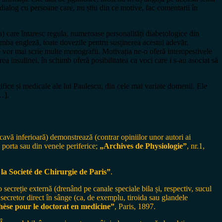
de dialog cu persoane care, nu știu din ce motive, fac comentarii în
a) care întaresc regula, numeroase personalități diabetologice din
imba engleză, toate dovezile pentru susținerea acestui adevăr.
se vor mai scrie multe monografii. Motivația ne-o oferă intempestivele
ea insulinei, în schimb oferă posibilitatea ca voci care i s-au asociat să
țifice și medicale ale lui Paulescu, din cele mai variate domenii. Ele
[…].
avă inferioară) demonstrează (contrar opiniilor unor autori ai
porta sau din venele periferice;
„Archives de Physiologie”
, nr.1,
la Societé de Chirurgie de Paris”
.
o secreție externă (drenând pe canale speciale bila și, respectiv, sucul
or secretor direct în sânge (ca, de exemplu, tiroida sau glandele
èse pour le doctorat en medicine”
, Paris, 1897.