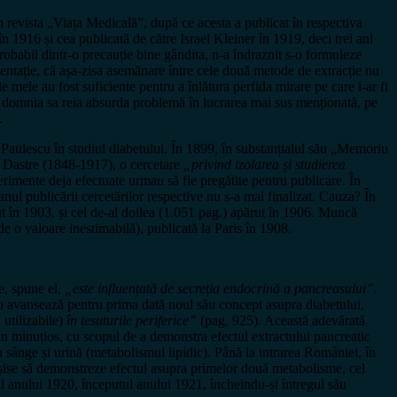
revista „Viața Medicală”, după ce acesta a publicat în respectiva
 1916 și cea publicată de către Israel Kleiner în 1919, deci trei ani
probabil dintr-o precauție bine gândita, n-a îndraznit s-o formuleze
tație, că așa-zisa asemănare între cele două metode de extracție nu
 mele au fost suficiente pentru a înlătura perfida mirare pe care i-ar fi
ă domnia sa reia absurda problemă în lucrarea mai sus menționată, pe
.
i Paulescu în studiul diabetului. În 1899, în substanțialul său „Memoriu
rt Dastre (1848-1917), o cercetare
„privind izolarea și studierea
rimente deja efectuate urmau să fie pregătite pentru publicare. În
anul publicării cercetărilor respective nu s-a mai finalizat. Cauza? În
t în 1903, și cel de-al doilea (1.051 pag.) apărut în 1906. Muncă
de o valoare inestimabilă), publicată la Paris în 1908.
re, spune el,
„este influențată de secreția endocrină a pancreasului”
.
u avansează pentru prima dată noul său concept asupra diabetului,
 utilizabile)
în țesuturile periferice”
(pag. 925). Această adevărată
n minuțios, cu scopul de a demonstra efectul extractului pancreatic
n sânge și urină (metabolismul lipidic). Până la intrarea României, în
eușise să demonstreze efectul asupra primelor două metabolisme, cel
ul anului 1920, începutul anului 1921, încheindu-și întregul său