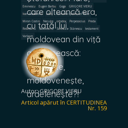
Eminescu
Eugen Barbu
Goga
GRIGORE VIERU
care olteancă era,
Ioan Alexandru
Labiş
mama lui Ştefan cel Mare
Miron Costin
Neculce
ortodox
Perpessicius
Preda
cu tatăl lui,
Rebreanu
Sadoveanu
Sorescu
Stănescu
testament
moldovean din viţă
Varlaam
ardelenească:
olteneşte,
moldoveneşte,
Autor: GRIGORE VIERU
ardeleneşte?!
Articol apărut în CERTITUDINEA
Nr. 159