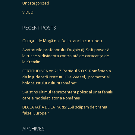
Uncategorized
VIDEO
RECENT POSTS
Gulagul de lângă noi. De la tanc la curcubeu
Avatarurile profesorului Dughin (I). Soft power à
la russe și disidența controlată de caracatița de
la Kremlin
CERTITUDINEA nr. 217. Partidul S.O.S. România va
da în judecată Institutul Elie Wiesel, „promotor al
holocaustului culturii române”
S-a stins ultimul reprezentant politic al unei familii
care a modelat istoria României
DECLARAȚIA DE LA PARIS: „Să scăpăm de tirania
falsei Europe!”
ARCHIVES