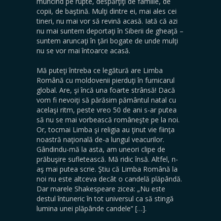
muncind pe rupte, despărţiţi de familie, de
copii, de baştină. Mulţi dintre ei, mai ales cei
tineri, nu mai vor să revină acasă. Iată că azi
nu mai suntem deportaţi în Siberii de gheaţă –
suntem aruncaţi în ţări bogate de unde mulţi
nu se vor mai întoarce acasă.
Mă puteţi întreba ce legătură are Limba
Română cu moldovenii pierduţi în furnicarul
global. Are, şi încă una foarte strânsă! Dacă
vom fi nevoiţi să părăsim pământul natal cu
acelaşi ritm, peste vreo 50 de ani s-ar putea
să nu se mai vorbească româneşte pe la noi.
Or, tocmai Limba şi religia au ţinut vie fiinţa
noastră naţională de-a lungul veacurilor.
Gândindu-mă la asta, am uneori clipe de
prăbuşire sufletească. Mă ridic însă. Altfel, n-
aş mai putea scrie. Ştiu că Limba Română la
noi nu este altceva decât o candelă plăpândă.
Dar marele Shakespeare zicea: „Nu este
destul întuneric în tot universul ca să stingă
lumina unei plăpânde candele” […].