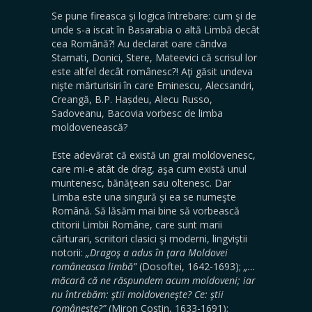
Se pune fireasca şi logica întrebare: cum şi de
unde s-a iscat în Basarabia o altă Limbă decât
cea Română?! Au declarat oare cândva
Stamati, Donici, Stere, Mateevici că scrisul lor
este altfel decât românesc?! Aţi găsit undeva
nişte mărturisiri în care Eminescu, Alecsandri,
Creangă, B.P. Hașdeu, Alecu Russo,
Sadoveanu, Bacovia vorbesc de limba
moldovenească?
Este adevărat că există un grai moldovenesc,
care mi-e atât de drag, aşa cum există unul
muntenesc, bănăţean sau oltenesc. Dar
Limba este una singură şi ea se numeşte
Română. Să lăsăm mai bine să vorbească
ctitorii Limbii Române, care sunt marii
cărturari, scriitori clasici şi moderni, lingviştii
notorii:
„Dragoş a adus în ţara Moldovei
româneasca limbă”
(Dosoftei, 1642-1693);
„…
măcară că ne răspundem acum moldoveni; iar
nu întrebăm: ştii moldoveneşte? Ce: ştii
româneşte?”
(Miron Costin, 1633-1691);