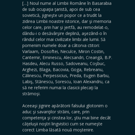
[…] Noul nume al Limbii Române în Basarabia
de sub ocupaţia ţaristă, apoi de sub cea
sovietică, jigneşte un popor ce a trudit la
zidirea Limbii noastre istorice, dar şi memoria
celor care, prin har şi jertfă, au remodelat-o,
dându-i o desăvârşire deplină, aşezând-o în
rândul celor mai civilizate limbi ale lumii. Să
pomenim numele doar a câtorva ctitori:
Varlaam, Dosoftei, Neculce, Miron Costin,
Cantemir, Eminescu, Alecsandri, Creangă, B.P.
Hasdeu, Alecu Russo, Sadoveanu, Coşbuc,
Arghezi, Blaga, Bacovia, Goga, Rebreanu,
Călinescu, Perpessicius, Preda, Eugen Barbu,
Labiş, Stănescu, Sorescu, Ioan Alexandru, ca
să ne referim numai la clasicii plecaţi la
strămoşi.
Aceeaşi jignire apărătorii falsului glotonim o
aduc şi savanţilor străini, care, prin
competenţa şi cinstea lor, ştiu mai bine decât
căţeluşii noştri lingvistici cum se numeşte
corect Limba lăsată nouă moştenire.