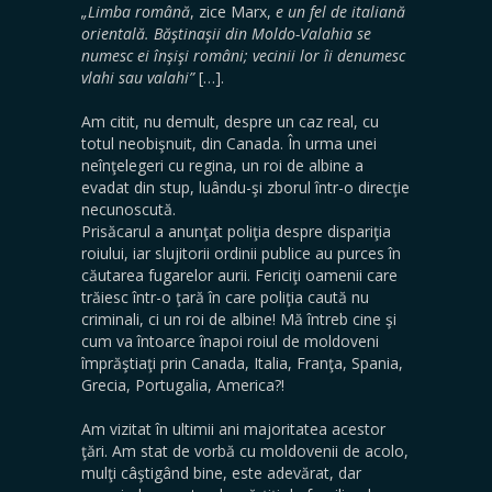
„Limba română
, zice Marx,
e un fel de italiană
orientală. Băştinaşii din Moldo-Valahia se
numesc ei înşişi români; vecinii lor îi denumesc
vlahi sau valahi”
[…].
Am citit, nu demult, despre un caz real, cu
totul neobişnuit, din Canada. În urma unei
neînţelegeri cu regina, un roi de albine a
evadat din stup, luându-şi zborul într-o direcţie
necunoscută.
Prisăcarul a anunţat poliţia despre dispariţia
roiului, iar slujitorii ordinii publice au purces în
căutarea fugarelor aurii. Fericiţi oamenii care
trăiesc într-o ţară în care poliţia caută nu
criminali, ci un roi de albine! Mă întreb cine şi
cum va întoarce înapoi roiul de moldoveni
împrăştiaţi prin Canada, Italia, Franţa, Spania,
Grecia, Portugalia, America?!
Am vizitat în ultimii ani majoritatea acestor
ţări. Am stat de vorbă cu moldovenii de acolo,
mulţi câştigând bine, este adevărat, dar