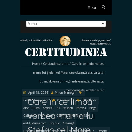
Search
for:
Home
/
Certitudinea print
/
Oare în ce limbă vorbea
mama lui Ştefan cel Mare, care olteancă era, cu tatăl
lui, moldovean din viţă ardelenească: olteneşte,
moldoveneşte, ardeleneşte?!
April 15, 2024
Miron Manega
Oare în ce limbă
Certitudinea print
0 Comment
Alecsandri
Alecu Russo
Arghezi
B.P. Hasdeu
Bacovia
Blaga
vorbea mama lui
Călinescu
Cantemir
CERTITUDINEA Nr. 159
certitudinea.com
Coşbuc
Creangă
Ştefan cel Mare,
Discursul rostit de Grigore Vieru pe 30 august 2007
Dosoftei