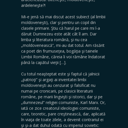
ardeleneşte?!
Mi-e jenă să mai discut acest subiect (al limbii
moldoveneşti), clar şi pentru un copil din
clasele primare. Ştiu că harul pe care mi l-a
dăruit Dumnezeu este atât cât îl am. Dar
limba şi literatura română, şi nu cea
„moldovenească”, mi-au dat totul. Am răsărit
ca poet din frumuseţea, bogăţia şi tainele
Limbii Române, căreia îi voi rămâne îndatorat
până la capătul vieţii […].
Cu totul neaşteptat este şi faptul că jalnicii
„patrioţi” şi argaţi ai inventatei limbi
moldoveneşti au cenzurat şi falsificat nu
numai pe cronicarii, pe clasicii literaturii
române, pe marii lingvişti şi istorici, dar şi pe
„dumnezeul” religiei comuniste, Karl Marx. Or,
iată ce zice creatorul ideologiei comuniste,
care, teoretic, pare creştinească, dar, aplicată
în viaţa de toate zilele, a devenit contrariul ei
şi şi-a dat duhul odată cu imperiul sovietic: