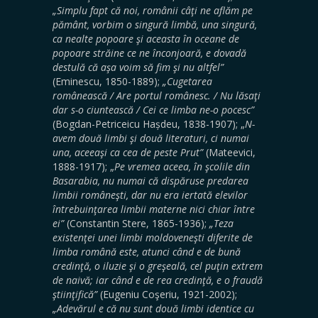
„Simplu fapt că noi, românii câţi ne aflăm pe
pământ, vorbim o singură limbă, una singură,
ca nealte popoare şi aceasta în oceane de
popoare străine ce ne înconjoară, e dovadă
destulă că aşa voim să fim şi nu altfel”
(Eminescu, 1850-1889);
„Cugetarea
românească / Are portul românesc. / Nu lăsaţi
dar s-o ciuntească / Cei ce limba ne-o pocesc”
(Bogdan-Petriceicu Hașdeu, 1838-1907); „
N-
avem două limbi şi două literaturi, ci numai
una, aceeaşi ca cea de peste Prut”
(Mateevici,
1888-1917); „
Pe vremea aceea, în şcolile din
Basarabia, nu numai că dispăruse predarea
limbii româneşti, dar nu era iertată elevilor
întrebuinţarea limbii materne nici chiar între
ei”
(Constantin Stere, 1865-1936);
„Teza
existenţei unei limbi moldoveneşti diferite de
limba română este, atunci când e de bună
credinţă, o iluzie şi o greşeală, cel puţin extrem
de naivă; iar când e de rea credinţă, e o fraudă
ştiinţifică”
(Eugeniu Coşeriu, 1921-2002);
„Adevărul e că nu sunt două limbi identice cu