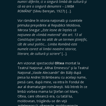
numiri diferite, ci o singură limbă de cultură şi
că ea are o singură denumire – LIMBA
ROMÂNă”
(Silviu Berejan, 1927) […].
Vor rămâne în istoria naţională şi cuvintele
primului preşedinte al Republicii Moldova,
Mircea Snegur:
„Este lesne de înţeles că
noţiunea de «limbă maternă” din art. 13 al
Constituţiei ţine nu atât de un termen ştiinţific,
cât de unul politic… Limba Română este
numele corect al limbii noastre istorice,
literare, de cultură şi scriere”
[…].
Am vizionat spectacolul
Oltea
montat la
Teatrul Naţional „Mihai Eminescu” şi la Teatrul
Naţional „Vasile Alecsandri” din Bălţi după
piesa lui Andrei Strâmbeanu cu acelaşi nume,
piesă care, după mine, va intra în Fondul de
aur al dramaturgiei româneşti. Mă întreb în ce
limbă vorbea mama lui Ştefan cel Mare,
Oltea, care olteancă era, cu tatăl lui,
moldovean, trăgându-se din viţă
ardelenească: olteneşte, moldoveneşte,