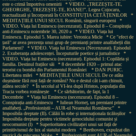
este o crimă împotriva omenirii
* VIDEO. „TREZEȘTE-TE,
GHEORGHE, TREZEȘTE-TE, IOANE!”. Legea Cojocaru,
reactualizată și încorporată în CONSTITUȚIA CETĂȚENILOR
*
MEDITAȚIILE UNUI SECUI. Românii, singurii europeni
*
VIDEO. Viața lui Eminescu (necenzurat). Episodul 8 – Conspirația
anti-Eminescu noiembrie 30, 2020 a
* VIDEO. Viața lui
Eminescu. Episodul 5. Marea iubire: Veronica Micle
* Ce "efect de
țară" ar avea prezența unui grup de premianți printre analfabeții din
Parlament?
* VIDEO. Viața lui Eminescu (Necenzurat). Episodul
2. Exuberanța adolescenței. Începuturile poetice și jurnalistice
*
VIDEO. Viața lui Eminescu (necenzurat). Episodul 1: Copilăria și
familia. Destinul fraților săi
* 8 decembrie 1920 – primul atac
terorist cu bombă din Parlamentul României
* DAN PURIC.
Libertatea milei
* MEDITAȚIILE UNUI SECUI. De ce atâta
dușmănie fără rost față de români? Nu e destul cât i-am chinuit,
atâtea secole?
* În secolul al VI-lea după Hristos, populația din
Tracia vorbea românește
* Ce sărbătorim, de fapt, la 1
Decembrie
* Viața lui Eminescu (necenzurat). Episodul 8 –
Conspirația anti-Eminescu
* Iuliean Horneț, un premiant printre
analfabeți. „Profesioniștii – AUR-ul Neamului Românesc”
*
Imposibila dreptate (II). Călăii în robe și internaționala ticăloșilor
*
Imposibila dreptate pentru victimele genocidului comunist și
neocomunist (I)
* Superioritatea civilizației unui sat față de
primitivismul de lux al statului modern
* Beethoven, expulzat din
muzică de mișcarea Woke
* „Profesioniștii sunt AUR-ul Neamului