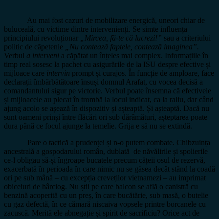
Au mai fost cazuri de mobilizare energică, uneori chiar de
buluceală, cu victime dintre intervenienți. Se simte influența
principiului revoluționar
„Mircea, fă-te că lucrezi!”
sau a criteriului
politic de căpetenie
„Nu contează faptele, contează imaginea”.
Verbul
a interveni
a căpătat un înțeles mai complex. Informațiile în
timp real sosesc la pachet cu asigurările de la ISU despre efective și
mijloace care
intervin
prompt și curajos. În funcție de amploare, face
declarații îmbărbătătoare însuși domnul Arafat, cu vocea decisă a
comandantului sigur pe victorie. Verbul poate însemna că efectivele
și mijloacele au plecat în trombă la locul indicat, ca la raliu, dar când
ajung acolo se așează în dispozitiv și așteaptă. Și așteaptă. Dacă nu
sunt oameni prinși între flăcări ori sub dărâmături, așteptarea poate
dura până ce focul ajunge la temelie. Grija e să nu se extindă.
Pare o tactică a prudenței și n-o putem combate. Chibzuința
ancestrală a gospodarului român, dublată de năvălirile și spolierile
ce-l obligau să-și îngroape bucatele precum cățeii osul de rezervă,
exacerbată în perioada în care nimic nu se găsea decât stând la coadă
ori pe sub mână – cu excepția creveților vietnamezi – au imprimat
obiceiuri de hârciog. Nu știi pe care balcon se află o canistră cu
benzină acoperită cu un preș, în care bucătărie, sub masă, o butelie
cu gaz defectă, în ce cămară niscaiva vopsele printre borcanele cu
zacuscă. Merită ele abnegație și spirit de sacrificiu? Orice act de