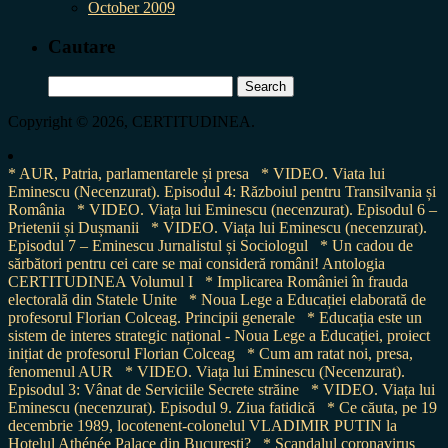
October 2009
Cautare
Search
for:
Copyright © 2026, CERTITUDINEA.
* AUR, Patria, parlamentarele și presa
* VIDEO. Viata lui
Eminescu (Necenzurat). Episodul 4: Războiul pentru Transilvania și
România
* VIDEO. Viața lui Eminescu (necenzurat). Episodul 6 –
Prietenii și Dușmanii
* VIDEO. Viața lui Eminescu (necenzurat).
Episodul 7 – Eminescu Jurnalistul și Sociologul
* Un cadou de
sărbători pentru cei care se mai consideră români! Antologia
CERTITUDINEA Volumul I
* Implicarea României în frauda
electorală din Statele Unite
* Noua Lege a Educației elaborată de
profesorul Florian Colceag. Principii generale
* Educația este un
sistem de interes strategic național - Noua Lege a Educației, proiect
inițiat de profesorul Florian Colceag
* Cum am ratat noi, presa,
fenomenul AUR
* VIDEO. Viața lui Eminescu (Necenzurat).
Episodul 3: Vânat de Serviciile Secrete străine
* VIDEO. Viața lui
Eminescu (necenzurat). Episodul 9. Ziua fatidică
* Ce căuta, pe 19
decembrie 1989, locotenent-colonelul VLADIMIR PUTIN la
Hotelul Athénée Palace din București?
* Scandalul coronavirus