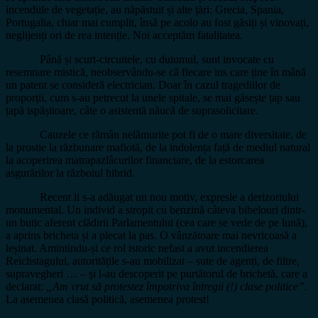
incendiile de vegetație, au năpăstuit și alte țări: Grecia, Spania,
Portugalia, chiar mai cumplit, însă pe acolo au fost găsiți și vinovați,
neglijenți ori de rea intenție. Noi acceptăm fatalitatea.
Până și scurt-circuitele, cu duiumul, sunt invocate cu
resemnare mistică, neobservându-se că fiecare ins care ține în mână
un patent se consideră electrician. Doar în cazul tragediilor de
proporții, cum s-au petrecut la unele spitale, se mai găsește țap sau
țapă ispășitoare, câte o asistentă năucă de suprasolicitare.
Cauzele ce rămân nelămurite pot fi de o mare diversitate, de
la prostie la răzbunare mafiotă, de la indolența față de mediul natural
la acoperirea matrapazlâcurilor financiare, de la estorcarea
asgurărilor la războiul hibrid.
Recent li s-a adăugat un nou motiv, expresie a derizoriului
monumental. Un individ a stropit cu benzină câteva bibelouri dintr-
un butic aferent clădirii Parlamentului (cea care se vede de pe lună),
a aprins bricheta și a plecat la pas. O vânzătoare mai nevricoasă a
leșinat. Amintindu-și ce rol istoric nefast a avut incendierea
Reichstagului, autoritățile s-au mobilizat – sute de agenți, de filtre,
supravegheri … – și l-au descoperit pe purtătorul de brichetă, care a
declarat:
„Am vrut să protestez
î
mpotriva
î
ntregii (!) clase politice”.
La asemenea clasă politică, asemenea protest!