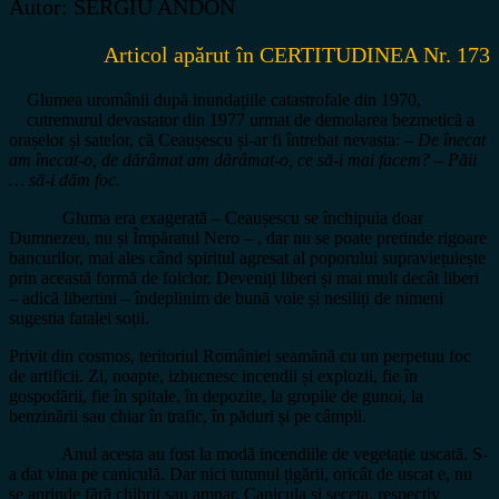
Autor: SERGIU ANDON
Articol apărut în CERTITUDINEA Nr. 173
Glumea uromânii după inundațiile catastrofale din 1970,
cutremurul devastator din 1977 urmat de demolarea bezmetică a
orașelor și satelor, că Ceaușescu și-ar fi întrebat nevasta: –
De înecat
am înecat-o, de dărâmat am dărâmat-o, ce să-i mai facem? – Păii
… să-i dăm foc.
Gluma era exagerată – Ceaușescu se închipuia doar
Dumnezeu, nu și Împăratul Nero – , dar nu se poate pretinde rigoare
bancurilor, mai ales când spiritul agresat al poporului supraviețuiește
prin această formă de folclor. Deveniți liberi și mai mult decât liberi
– adică libertini – îndeplinim de bună voie și nesiliți de nimeni
sugestia fatalei soții.
Privit din cosmos, teritoriul României seamănă cu un perpetuu foc
de artificii. Zi, noapte, izbucnesc incendii și explozii, fie în
gospodării, fie în spitale, în depozite, la gropile de gunoi, la
benzinării sau chiar în trafic, în păduri și pe câmpii.
Anul acesta au fost la modă incendiile de vegetație uscată. S-
a dat vina pe caniculă. Dar nici tutunul țigării, oricât de uscat e, nu
se aprinde fără chibrit sau amnar. Canicula și seceta, respectiv