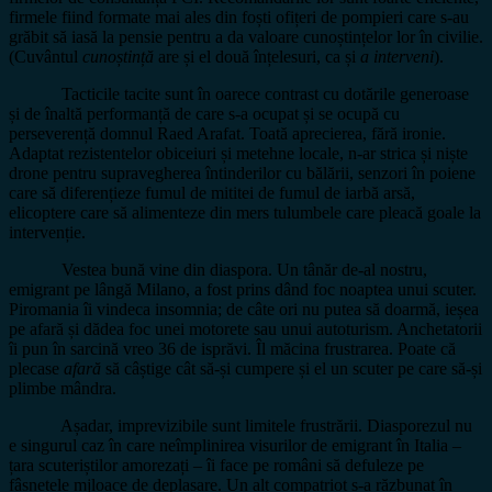
firmele fiind formate mai ales din foști ofițeri de pompieri care s-au
grăbit să iasă la pensie pentru a da valoare cunoștințelor lor în civilie.
(Cuvântul
cunoștință
are și el două înțelesuri, ca și
a interveni
).
Tacticile tacite sunt în oarece contrast cu dotările generoase
și de înaltă performanță de care s-a ocupat și se ocupă cu
perseverență domnul Raed Arafat. Toată aprecierea, fără ironie.
Adaptat rezistentelor obiceiuri și metehne locale, n-ar strica și niște
drone pentru supravegherea întinderilor cu bălării, senzori în poiene
care să diferențieze fumul de mititei de fumul de iarbă arsă,
elicoptere care să alimenteze din mers tulumbele care pleacă goale la
intervenție.
Vestea bună vine din diaspora. Un tânăr de-al nostru,
emigrant pe lângă Milano, a fost prins dând foc noaptea unui scuter.
Piromania îi vindeca insomnia; de câte ori nu putea să doarmă, ieșea
pe afară și dădea foc unei motorete sau unui autoturism. Anchetatorii
îi pun în sarcină vreo 36 de isprăvi. Îl măcina frustrarea. Poate că
plecase
afară
să câștige cât să-și cumpere și el un scuter pe care să-și
plimbe mândra.
Așadar, imprevizibile sunt limitele frustrării. Diasporezul nu
e singurul caz în care neîmplinirea visurilor de emigrant în Italia –
țara scuteriștilor amorezați – îi face pe români să defuleze pe
fâșnețele mjloace de deplasare. Un alt compatriot s-a răzbunat în