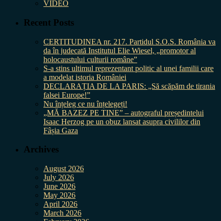
VIDEO
Recent Posts
CERTITUDINEA nr. 217. Partidul S.O.S. România va
da în judecată Institutul Elie Wiesel, „promotor al
holocaustului culturii române”
S-a stins ultimul reprezentant politic al unei familii care
a modelat istoria României
DECLARAȚIA DE LA PARIS: „Să scăpăm de tirania
falsei Europe!”
Nu înțeleg ce nu înțelegeți!
„MĂ BAZEZ PE TINE” – autograful președintelui
Isaac Herzog pe un obuz lansat asupra civililor din
Fâșia Gaza
Archives
August 2026
July 2026
June 2026
May 2026
April 2026
March 2026