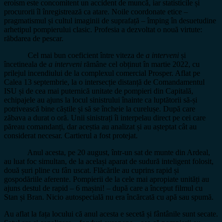
eroism este concomitent un accident de muncă, iar statisticile și
procurorii îl înregistrează ca atare. Noile coordonate etice –
pragmatismul și cultul imaginii de suprafață – împing în desuetudine
arhetipul pompierului clasic. Profesia a dezvoltat o nouă virtute:
răbdarea de pescar.
Cel mai bun coeficient între viteza de
a interveni
și
încetineala de
a interveni
rămâne cel obținut în martie 2022, cu
prilejul incendiului de la complexul comercial Prosper. Aflat pe
Calea 13 septembrie, la o intersecție distanță de Comandamentul
ISU și de cea mai puternică unitate de pompieri din Capitală,
echipajele au ajuns la locul sinistrului înainte ca luptătorii să-și
potrivească bine căștile și să se încheie la curelușe. După care
zăbava a durat o oră. Unii sinistrați îi interpelau direct pe cei care
păreau comandanți, dar aceștia au analizat și au așteptat cât au
considerat necesar. Cartierul a fost protejat.
Anul acesta, pe 20 august, într-un sat de munte din Ardeal,
au luat foc simultan, de la același aparat de sudură inteligent folosit,
două șuri pline cu fân uscat. Flăcările au cuprins rapid și
gospodăriile aferente. Pompierii de la cele mai apropiate unități au
ajuns destul de rapid – 6 mașini! – după care a început filmul cu
Stan și Bran. Nicio autospecială nu era încărcată cu apă sau spumă.
Au aflat la fața locului că anul acesta e secetă și fântânile sunt secate.