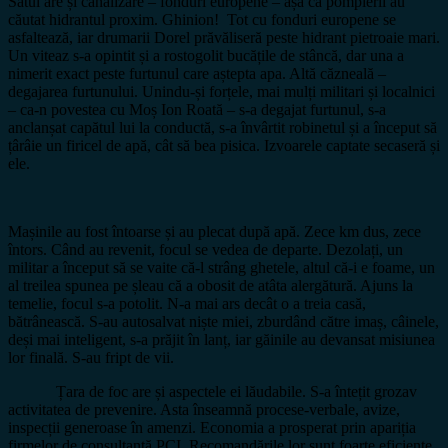
Satul are și canalizare – fonduri europene – așa că pompierii au
căutat hidrantul proxim. Ghinion! Tot cu fonduri europene se
asfaltează, iar drumarii Dorel prăvăliseră peste hidrant pietroaie mari.
Un viteaz s-a opintit și a rostogolit bucățile de stâncă, dar una a
nimerit exact peste furtunul care aștepta apa. Altă căzneală –
degajarea furtunului. Unindu-și forțele, mai mulți militari și localnici
– ca-n povestea cu Moș Ion Roată – s-a degajat furtunul, s-a
anclanșat capătul lui la conductă, s-a învârtit robinetul și a început să
țârâie un firicel de apă, cât să bea pisica. Izvoarele captate secaseră și
ele.
Mașinile au fost întoarse și au plecat după apă. Zece km dus, zece
întors. Când au revenit, focul se vedea de departe. Dezolați, un
militar a început să se vaite că-l strâng ghetele, altul că-i e foame, un
al treilea spunea pe șleau că a obosit de atâta alergătură. Ajuns la
temelie, focul s-a potolit. N-a mai ars decât o a treia casă,
bătrânească. S-au autosalvat niște miei, zburdând către imaș, câinele,
deși mai inteligent, s-a prăjit în lanț, iar găinile au devansat misiunea
lor finală. S-au fript de vii.
Țara de foc are și aspectele ei lăudabile. S-a întețit grozav
activitatea de prevenire. Asta înseamnă procese-verbale, avize,
inspecții generoase în amenzi. Economia a prosperat prin apariția
firmelor de consultanță PCI. Recomandările lor sunt foarte eficiente,