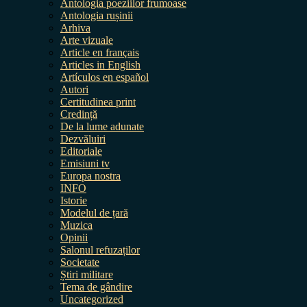
Antologia poeziilor frumoase
Antologia rușinii
Arhiva
Arte vizuale
Article en français
Articles in English
Artículos en español
Autori
Certitudinea print
Credință
De la lume adunate
Dezvăluiri
Editoriale
Emisiuni tv
Europa nostra
INFO
Istorie
Modelul de țară
Muzica
Opinii
Salonul refuzaților
Societate
Știri militare
Tema de gândire
Uncategorized