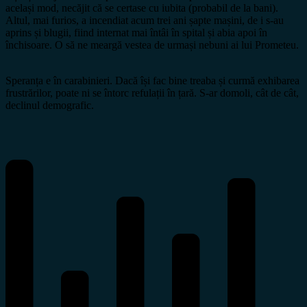
același mod, necăjit că se certase cu iubita (probabil de la bani).
Altul, mai furios, a incendiat acum trei ani șapte mașini, de i s-au
aprins și blugii, fiind internat mai întâi în spital și abia apoi în
închisoare. O să ne meargă vestea de urmași nebuni ai lui Prometeu.
Speranța e în carabinieri. Dacă își fac bine treaba și curmă exhibarea
frustrărilor, poate ni se întorc refulații în țară. S-ar domoli, cât de cât,
declinul demografic.