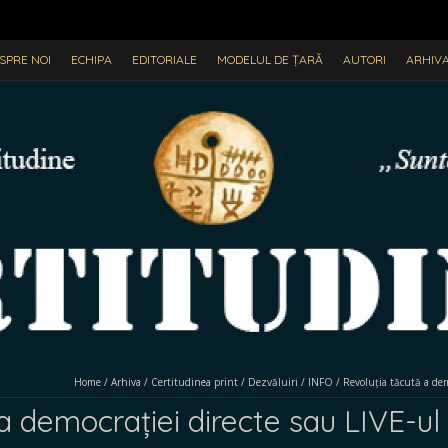
SPRE NOI
ECHIPA
EDITORIALE
MODELUL DE ȚARĂ
AUTORI
ARHIV
Home
/
Arhiva
/
Certitudinea print
/
Dezvăluiri
/
INFO
/
Revoluția tăcută a demo
a democrației directe sau LIVE-ul