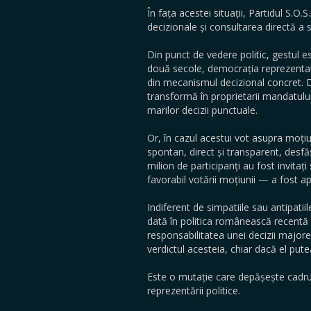
În fața acestei situații, Partidul S.
decizionale și consultarea directă a s
Din punct de vedere politic, gestul e
două secole, democrația reprezentati
din mecanismul decizional concret. Di
transformă în proprietarii mandatului
marilor decizii punctuale.
Or, în cazul acestui vot asupra moțiu
spontan, direct și transparent, desfă
milion de participanți au fost invitaț
favorabil votării moțiunii — a fost 
Indiferent de simpatiile sau antipatii
dată în politica românească recentă ș
responsabilitatea unei decizii major
verdictul acesteia, chiar dacă el putea
Este o mutație care depășește cadrul
reprezentării politice.