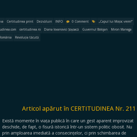
iva
Certitudinea print
Dezvăluiri
INFO
0 Comment
„Capul lui Moțoc vrem!”
tudinea.com
certitudinea.ro
Diana Iovanovici Șoșoacă
Guvernul Bolojan
Miron Manega
 România
Revoluția tăcută
Articol apărut în CERTITUDINEA Nr. 211
Există momente în viața publică în care un gest aparent improvizat
deschide, de fapt, o fisură istorică într-un sistem politic obosit. Nu
prin amploarea imediată a consecințelor, ci prin schimbarea de