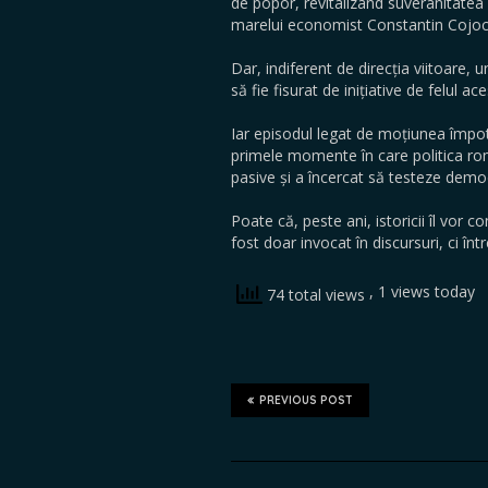
de popor, revitalizând suveranitatea p
marelui economist Constantin Cojocar
Dar, indiferent de direcția viitoare, 
să fie fisurat de inițiative de felul ace
Iar episodul legat de moțiunea împot
primele momente în care politica rom
pasive și a încercat să testeze democ
Poate că, peste ani, istoricii îl vor c
fost doar invocat în discursuri, ci înt
, 1 views today
74 total views
PREVIOUS POST