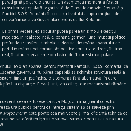
paradigmă pe care o anunță. Un asemenea moment a fost și
consultarea populară organizată de Diana Iovanovici-Șoșoacă și
Partidul S.O.S. România în contextul votului asupra moțiunii de
cenzură împotriva Guvernului condus de Ilie Bolojan.
La prima vedere, episodul ar putea părea un simplu exercițiu
mediatic. În realitate însă, el conține germenii unei mutații politice
profunde: transferul simbolic al deciziei din mâna aparatului de
partid în mâna unei comunități politice consultate direct, în timp
real, în afara mecanismelor clasice de filtrare și manipulare.
nului Bolojan apărea, pentru membrii Partidului S.O.S. România, ca
l. Căderea guvernului nu părea capabilă să schimbe structura reală a
n sistem fiind un joc închis, o alternanță fără alternativă, în care
până la dispariție. Pleacă unii, vin ceilalți, dar mecanismul rămâne
 a devenit ceea ce fusese cândva Moțoc în imaginarul colectiv:
ează ura publică pentru ca întregul sistem să se salveze prin
ui Moțoc vrem!”
este poate cea mai veche și mai eficientă tehnică de
resiune: se oferă mulțimii un vinovat simbolic pentru ca structura
să.