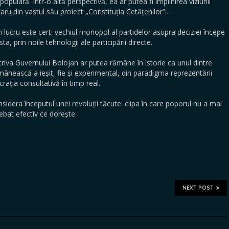
opulară. Într-o altă perspectivă, ea ar putea fi împlinirea viziunii
u din vastul său proiect „Constituția Cetățenilor”…
un lucru este cert: vechiul monopol al partidelor asupra deciziei începe
sta, prin noile tehnologii ale participării directe.
riva Guvernului Bolojan ar putea rămâne în istorie ca unul dintre
ânească a ieșit, fie și experimental, din paradigma reprezentării
rația consultativă în timp real.
onsidera începutul unei revoluții tăcute: clipa în care poporul nu a mai
rebat efectiv ce dorește.
NEXT POST