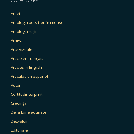
CATEGORIES
Antet
Antologia poeziilor frumoase
Antologia rușinii
Arhiva
Arte vizuale
Article en français
Articles in English
Artículos en español
Autori
Certitudinea print
Credință
De la lume adunate
Dezvăluiri
Editoriale