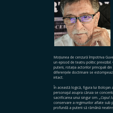
Moțiunea de cenzură împotriva Guver
un episod de teatru politic previzibi
puterii, rotația actorilor principali di
diferențele doctrinare se estompează 
intact.
În această logică, figura lui Bolojan
personajul asupra căruia se concentr
sacrificarea unui singur om.
„Capul l
conservare a regimurilor aflate sub p
profundă a puterii să rămână neatin