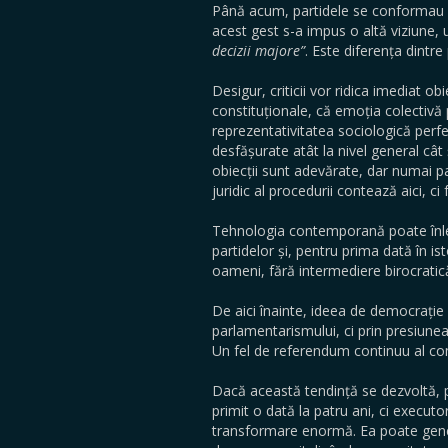
Până acum, partidele se conformau u
acest gest s-a impus o altă viziune, 
decizii majore”
. Este diferența dintre
Desigur, criticii vor ridica imediat o
constituționale, că emoția colectivă
reprezentativitatea sociologică perfe
desfășurate atât la nivel general cât
obiecții sunt adevărate, dar numai pa
juridic al procedurii contează aici, ci 
Tehnologia contemporană poate înlesni
partidelor și, pentru prima dată în 
oameni, fără intermediere birocratică 
De aici înainte, ideea de democrație
parlamentarismului, ci prin presiune
Un fel de referendum continuu al comu
Dacă această tendință se dezvoltă, p
primit o dată la patru ani, ci execut
transformare enormă. Ea poate gener