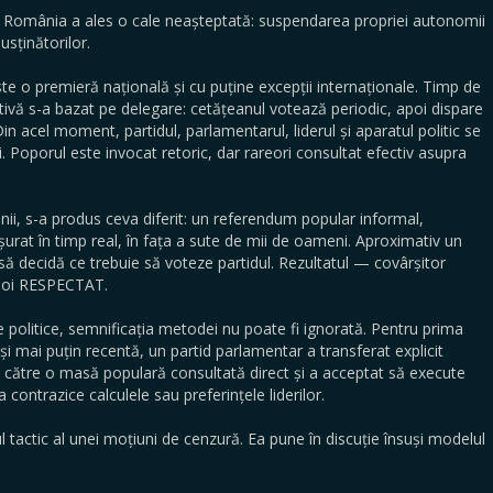
O.S. România a ales o cale neașteptată: suspendarea propriei autonomii
usținătorilor.
ste o premieră națională și cu puține excepții internaționale. Timp de
vă s-a bazat pe delegare: cetățeanul votează periodic, apoi dispare
n acel moment, partidul, parlamentarul, liderul și aparatul politic se
. Poporul este invocat retoric, dar rareori consultat efectiv asupra
nii, s-a produs ceva diferit: un referendum popular informal,
șurat în timp real, în fața a sute de mii de oameni. Aproximativ un
i să decidă ce trebuie să voteze partidul. Rezultatul — covârșitor
apoi RESPECTAT.
le politice, semnificația metodei nu poate fi ignorată. Pentru prima
i mai puțin recentă, un partid parlamentar a transferat explicit
e către o masă populară consultată direct și a acceptat să execute
 contrazice calculele sau preferințele liderilor.
 tactic al unei moțiuni de cenzură. Ea pune în discuție însuși modelul