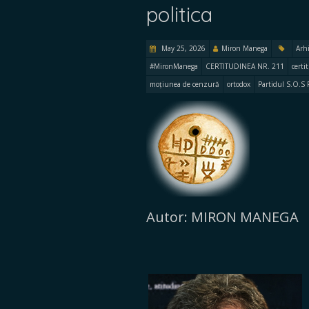
politica
May 25, 2026
Miron Manega
Arh
#MironManega
CERTITUDINEA NR. 211
certi
moțiunea de cenzură
ortodox
Partidul S.O.S
Autor: MIRON MANEGA