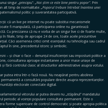
nui singur „principiu”:
„Noi știm ce este bine pentru popor”
. Prin
un alt timp de normalitate:
„Poporul trebuie întrebat înaintea unei
 paternalismul politic și suveranitatea participativă.
biecții: că un live pe internet nu poate substitui mecanismele
 poate fi manipulată, că participarea online nu garantează
ctă. Cu precizarea că nu e vorba de un singur live ci de foarte multe,
 și în filiale, timp de aproape 24 de ore, toate acele prezumtive
rțial. Căci asemenea critici omit esențialul: nu tehnologia sau cadrul
faptul în sine, precedentul istoric și simbolic.
 – și chiar o face – denunțul insuficienței sau imposturii politice a
istorie, consultarea aproape instantanee a unor mase uriașe de
și fără controlul clasic al structurilor administrative asupra votului.
 ar putea intra într-o fază nouă. Nu neapărat pentru abolirea
a permanentă a consultării populare directe asupra reprezentanților.
nității electorale conectate digital.
arlamentarul viitorului ar putea deveni nu „stăpânul” mandatului
orul periodic al voinței populare consultate permanent. Este o
a forme superioare de control democratic și poate apropia politica