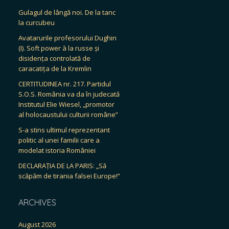
Gulagul de lângă noi. De la tanc
la curcubeu
Avatarurile profesorului Dughin
(I). Soft power à la russe și
disidența controlată de
caracatița de la Kremlin
CERTITUDINEA nr. 217. Partidul
S.O.S. România va da în judecată
Institutul Elie Wiesel, „promotor
al holocaustului culturii române”
S-a stins ultimul reprezentant
politic al unei familii care a
modelat istoria României
DECLARAȚIA DE LA PARIS: „Să
scăpăm de tirania falsei Europe!”
ARCHIVES
August 2026