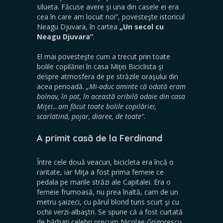
silueta. Făcuse avere şi una din casele ei era
cea în care am locuit noi”, povesteşte istoricul
Neagu Djuvara, în cartea
„Un secol cu
Neagu Djuvara”
.
El mai povesteşte cum a trecut prin toate
bolile copilăriei în casa Miţei Biciclista şi
despre atmosfera de pe străzile oraşului din
acea perioadă.
„Mi-aduc aminte că odată eram
bolnav, în pat, în această oribilă odaie din casa
Miţei…am făcut toate bolile copilăriei,
scarlatină, pojar, diaree, de toate”
.
A primit casă de la Ferdinand
Între cele două veacuri, bicicleta era încă o
raritate, iar Miţa a fost prima femeie ce
pedala pe marile străzi ale Capitalei. Era o
femeie frumoasă, nu prea înaltă, cam de un
metru şaizeci, cu părul blond tuns scurt şi cu
ochii verzi-albaştri. Se spune că a fost curtată
de bărbaţi celebri precum Nicolae Grigorescu,