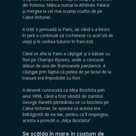
din Polonia. Mânca numai la Athénée Palace
şi mergea la cel mai scump coafor de pe
Calea Victoriei.
A trăit o perioadă la Paris, iar când s-a întors
în ţară a continuat să cocheteze cu acel stil de
viaţă şi le vorbea tuturor în franceză.
Când se afla la Paris a câştigat şi o bătaie cu
flori pe Champs-Elysees, unde a concurat
alături de una din frumoasele parizience. A
câştigat prin faptul că pielea de pe biciul de la
trasură era împodobit cu flori.
A devenit cunoscută ca Miţa Biciclista prin
anul 1898, când a fost văzută de ziaristul
George Ranetti plimbându-se cu bicicleta pe
Calea Victoriei. Se spunea că acesta era
îndrăgostit de ea dar, pentru că îl respingea,
acesta a poreclit-o „Miţa Biciclista”.
Se scălda în mare în costum de