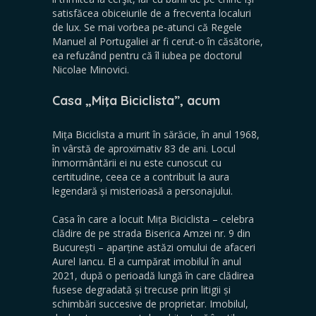
satisfăcea obiceiurile de a frecventa localuri
de lux. Se mai vorbea pe-atunci că Regele
Manuel al Portugaliei ar fi cerut-o în căsătorie,
ea refuzând pentru că îl iubea pe doctorul
Nicolae Minovici.
Casa „Miţa Biciclista”, acum
Mița Biciclista a murit în sărăcie, în anul 1968,
în vârstă de aproximativ 83 de ani. Locul
înmormântării ei nu este cunoscut cu
certitudine, ceea ce a contribuit la aura
legendară și misterioasă a personajului.
Casa în care a locuit Mița Biciclista – celebra
clădire de pe strada Biserica Amzei nr. 9 din
București – aparține astăzi omului de afaceri
Aurel Iancu. El a cumpărat imobilul în anul
2021, după o perioadă lungă în care clădirea
fusese degradată și trecuse prin litigii și
schimbări succesive de proprietar. Imobilul,