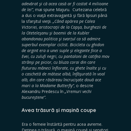
adevărat şi că acea casă ar fi costat 4 milioane
de lei”,
mai spune Majuru. Curtezana celebră
a dus o viaţă extravagantă şi fără lipsuri până
la sfarşitul vieţii.
„Când apărea pe Calea
Victoriei, aristocraţii de la Capşa, burghezii de
la Oteteleşanu şi boemii de la Kubler
abandonau politica şi svarțul ca să admire
superbul exemplar ciclist. Bicicleta cu ghidon
de argint era a unei suple şi elegante fiice a
Evei, cu zulufi negri, cu pantaloni de catifea mov
strânşi pe picior, cu bluza corai din care
fluturau mâneci înflorate, cu ghete înalte şi cu
o caschetă de mătase albă, înfăşurată în voal
alb, din care răsăreau încrucişate două ace
mari a la Madame Butterfly”,
o descrie
Alexandru Predescu în
„Vremuri vechi
bucureştene”.
Avea trăsură şi maşină coupe
Era o femeie înstărită pentru acea avreme.
Deţinea o trăsură, o maşină coupé şi servitori