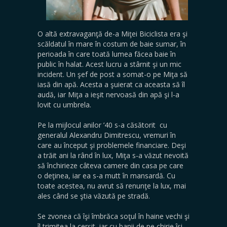
O altă extravaganţă de-a Miţei Biciclista era şi
scăldatul în mare în costum de baie sumar, în
perioada în care toată lumea făcea baie în
public în halat. Acest lucru a stârnit şi un mic
incident. Un şef de post a somat-o pe Miţa să
iasă din apă. Acesta a şuierat ca aceasta să îl
audă, iar Miţa a ieşit nervoasă din apă şi l-a
lovit cu umbrela.
Pe la mijlocul anilor ’40 s-a căsătorit cu
generalul Alexandru Dimitrescu, vremuri în
care au început şi problemele financiare. Deşi
a trăit ani la rând în lux, Miţa s-a văzut nevoită
să închirieze câteva camere din casa pe care
o deţinea, iar ea s-a mutt în mansardă. Cu
toate acestea, nu avrut să renunţe la lux, mai
ales când se ştia văzută pe stradă.
Se zvonea că îşi îmbrăca soţul în haine vechi şi
îl trimitea la cerşit, iar cu banii de pe chirie îşi