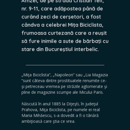
Amzei, de pe strada Cristian Tell,
nr. 9-11, care adăpostea până de
curând zeci de cerşetori, a fost
cândva a celebrei Miţa Biciclista,
frumoasa curtezană care a reuşit
să fure inimile a sute de bărbaţi cu
stare din Bucureştiul interbelic.
_____________________________________________
„Miţa Biciclista”, „Napoleon” sau „Lia Magazia
”sunt câteva dintre prostituatele renumite ce-
şi petreceau vremea pe străzile aglomerate şi
pline de magazine scumpe ale Micului Paris.
Născută în anul 1885 la Diţeşti, în judeţul
Prahova, Miţa Biciclista, pe numele ei real
Maria Mihăescu, s-a dovedit a fi o tânără
ambiţioasă care ştia ce vrea.