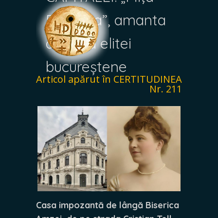
Biciclista”, amanta
de lux a elitei
bucureștene
Articol apărut în CERTITUDINEA
Nr. 211
Casa impozantă de lângă Biserica