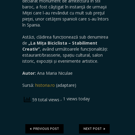
declarat monument de arhitectură în stil
baroc, a fost câştigat în instanţă de urmaşii
Miţei care l-au revândut cu mult sub preţul
pieţei, unor cetăţeni spanioli care s-au întors
în Spania.
Astăzi, clădirea funcționează sub denumirea
de
„La Mița Biciclista – Stabiliment
Creativ”
, având următoarele funcționalități:
estaurant/brasserie, spațiu cultural, salon
istoric, expoziții și evenimente artistice.
Autor:
Ana Maria Niculae
Sursă:
historia.ro
(adaptare)
, 1 views today
59 total views
PREVIOUS POST
NEXT POST