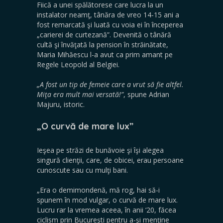
Fiică a unei spălătorese care lucra la un
instalator neamţ, tânăra de vreo 14-15 ani a
fost remarcată şi luată cu voia ei în începerea
„carierei de curtezană”. Devenită o tânără
cultă şi învăţată la pension în străinătate,
Maria Mihăescu l-a avut ca prim amant pe
Regele Leopold al Belgiei.
„A fost un tip de femeie care a vrut să fie altfel.
Miţa era mult mai versată!”
, spune Adrian
Majuru, istoric.
„O curvă de mare lux”
Ieşea pe străzi de bunăvoie şi îşi alegea
singură clienţii, care, de obicei, erau persoane
cunoscute sau cu mulţi bani.
„Era o demimondenă, mă rog, hai să-i
spunem în mod vulgar, o curvă de mare lux.
Lucru rar la vremea aceea, în anii ‘20, făcea
ciclism prin Bucureşti pentru a-şi menţine