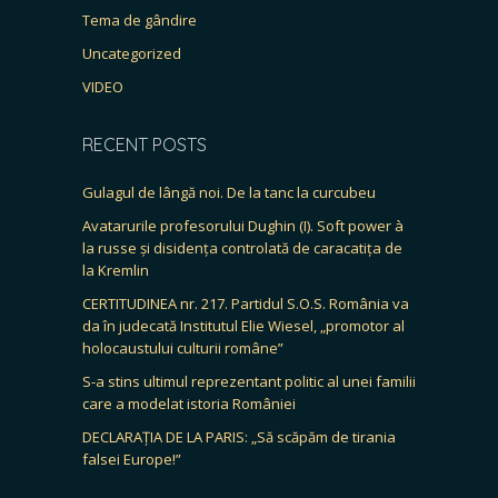
Tema de gândire
Uncategorized
VIDEO
RECENT POSTS
Gulagul de lângă noi. De la tanc la curcubeu
Avatarurile profesorului Dughin (I). Soft power à
la russe și disidența controlată de caracatița de
la Kremlin
CERTITUDINEA nr. 217. Partidul S.O.S. România va
da în judecată Institutul Elie Wiesel, „promotor al
holocaustului culturii române”
S-a stins ultimul reprezentant politic al unei familii
care a modelat istoria României
DECLARAȚIA DE LA PARIS: „Să scăpăm de tirania
falsei Europe!”