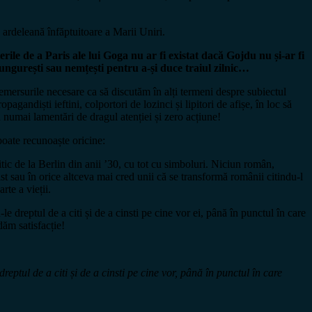
 ardeleană înfăptuitoare a Marii Uniri.
rile de a Paris ale lui Goga nu ar fi existat dacă Gojdu nu și-ar fi
 ungurești sau nemțești pentru a-și duce traiul zilnic…
 demersurile necesare ca să discutăm în alți termeni despre subiectul
gandiști ieftini, colportori de lozinci și lipitori de afișe, în loc să
 numai lamentări de dragul atenției și zero acțiune!
 poate recunoaște oricine:
tic de la Berlin din anii ’30, cu tot cu simboluri. Niciun român,
st sau în orice altceva mai cred unii că se transformă românii citindu-l
arte a vieții.
le dreptul de a citi și de a cinsti pe cine vor ei, până în punctul în care
dăm satisfacție!
tul de a citi și de a cinsti pe cine vor, până în punctul în care