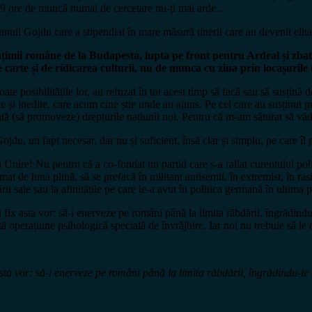
ă 8-9 ore de muncă numai de cercetare nu-ți mai arde…
uil Gojdu care a stipendiat în mare măsură tinerii care au devenit elita
ențimii române de la Budapesta, lupta pe front pentru Ardeal și zbate
 carte și de ridicarea culturii, nu de munca cu ziua prin locașurile
oate posibilitățile lor, au refuzat în tot acest timp să facă sau să susțină
și inedite, care acum cine știe unde au ajuns. Pe cei care au susținut propa
ată (să promoveze) drepturile națiunii noi. Pentru că m-am săturat să văd
jdu, un fapt necesar, dar nu și suficient, însă clar și simplu, pe care îl
Unire! Nu pentru că a co-fondat un partid care s-a raliat curentului poli
 de luna plină, să se prefacă în militant antisemit, în extremist, în rasi
i sale sau la afinitățile pe care le-a avut în politica germană în ultima p
i fix asta vor: să-i enerveze pe români până la limita răbdării, îngrădindu-
tă operațiune psihologică specială de învrăjbire. Iar noi nu trebuie să le 
vor: să-i enerveze pe români până la limita răbdării, îngrădindu-le drep