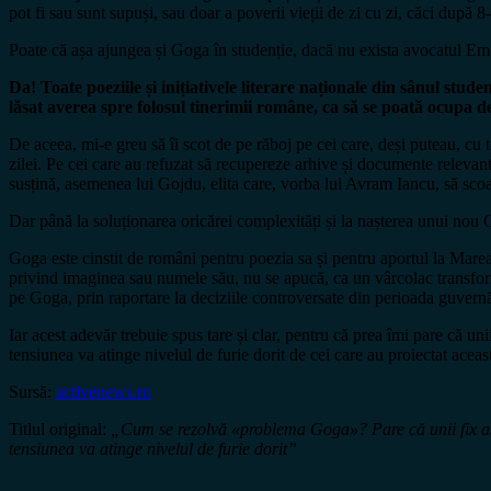
pot fi sau sunt supuși, sau doar a poverii vieții de zi cu zi, căci dup
Poate că așa ajungea și Goga în studenție, dacă nu exista avocatul Eman
Da! Toate poeziile și inițiativele literare naționale din sânul stud
lăsat averea spre folosul tinerimii române, ca să se poată ocupa de
De aceea, mi-e greu să îi scot de pe răboj pe cei care, deși puteau, cu t
zilei. Pe cei care au refuzat să recupereze arhive și documente relevante 
susțină, asemenea lui Gojdu, elita care, vorba lui Avram Iancu, să sco
Dar până la soluționarea oricărei complexități și la nașterea unui nou Go
Goga este cinstit de români pentru poezia sa și pentru aportul la Marea 
privind imaginea sau numele său, nu se apucă, ca un vârcolac transformat
pe Goga, prin raportare la deciziile controversate din perioada guvernări
Iar acest adevăr trebuie spus tare și clar, pentru că prea îmi pare că uni
tensiunea va atinge nivelul de furie dorit de cei care au proiectat aceas
Sursă:
activenews.ro
Titlul original:
„Cum se rezolvă «problema Goga»? Pare că unii fix asta 
tensiunea va atinge nivelul de furie dorit”