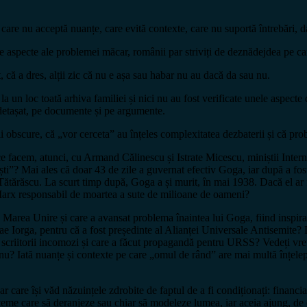
e nu acceptă nuanțe, care evită contexte, care nu suportă întrebări, da
lte aspecte ale problemei măcar, românii par striviți de deznădejdea pe ca
t, că a dres, alții zic că nu e așa sau habar nu au dacă da sau nu.
a un loc toată arhiva familiei și nici nu au fost verificate unele aspect
detașat, pe documente și pe argumente.
ații obscure, că „vor cerceta” au înțeles complexitatea dezbaterii și că pr
facem, atunci, cu Armand Călinescu și Istrate Micescu, miniștii Internel
-gogiști”? Mai ales că doar 43 de zile a guvernat efectiv Goga, iar după 
ărăscu. La scurt timp după, Goga a și murit, în mai 1938. Dacă el ar fi 
și Marx responsabil de moartea a sute de milioane de oameni?
ă Marea Unire și care a avansat problema înaintea lui Goga, fiind inspi
ae Iorga, pentru că a fost președinte al Alianței Universale Antisemite?
e pe scriitorii incomozi și care a făcut propagandă pentru URSS? Vedeți
anu? Iată nuanțe și contexte pe care „omul de rând” are mai multă înțelep
dar care își văd năzuințele zdrobite de faptul de a fi condiționați: financi
teme care să deranjeze sau chiar să modeleze lumea, iar aceia ajung, de ce