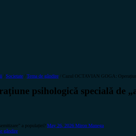
ii
/
Societate
/
Tema de gândire
/
Cazul OCTAVIAN GOGA: Operațiune psi
ne psihologică specială de „an
itizare” a populației?
May 26, 2026
Miron Manega
e gândire