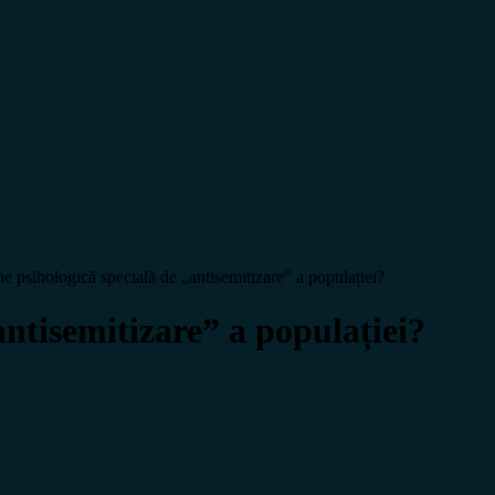
hologică specială de „antisemitizare” a populației?
tisemitizare” a populației?