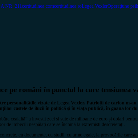
A NR. 211
certitudinea.com
certitudinea.ro
Legea Vexler
Operațiune psih
e pe români în punctul la care tensiunea va 
 personalitățile vizate de Legea Vexler. Patrioții de carton m-au tr
țiilor castele de iluzii în politică și în viața publică, în goana lor d
băra cealaltă” a investit zeci și sute de milioane de euro și dolari pentru
opor de imbecili nespălați care se închină la extremiști descreierați.
concrete, cu documente, cu studii, cu arme egale, la provocările care apa