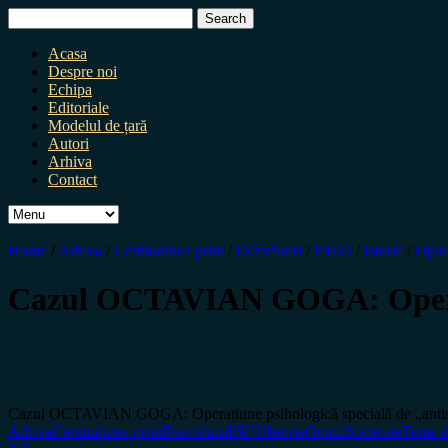
Search
for:
Acasa
Despre noi
Echipa
Editoriale
Modelul de țară
Autori
Arhiva
Contact
Home
/
Arhiva
/
Certitudinea print
/
Dezvăluiri
/
INFO
/
Istorie
/
Opin
Cazul OCTAVIAN GOGA: Operațiu
Cazul OCTAVIAN GOGA: Operațiune psihologică specială de „antisem
Arhiva
Certitudinea print
Dezvăluiri
INFO
Istorie
Opinii
Societate
Tema d