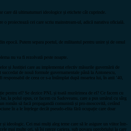
r care dă ultimatumuri ideologice și etichete cât cuprinde.
re o proiectează cei care scriu mainstream-ul, adică narativa oficială.
e din epocă. Putem separa poetul, de militantul pentru unire și de omul
oblema nu va fi rezolvată peste noapte.
or și Justiției care au implementat efectiv măsurile guvernării de
a fost succedat de nouă formule guvernamentale până la Antonescu,
responsabil de ceea ce s-a întâmplat după moartea lui, în anii ’40,
rație pentru el? Se dezice PNL și toată murărimea de el? Ce facem cu
 Dar, la polul opus, ce facem cu Sadoveanu, care a pus umărul cu sârg
 vreun român să facă propagandă comunistă și pro-moscovită, cerând
ciune în a le înțelege decât pseudo-elita fără ocupație care doar
ar și ideologic. Cei mai mulți aleg teme care să le asigure un viitor într-
le mai multe ori, să își rateze cariera, sub povara oprobriului la care