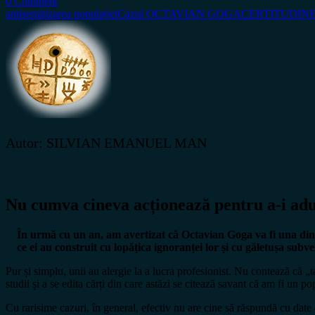
0 Comment
antisemitizarea populației
Cazul OCTAVIAN GOGA
CERTITUDINE
Autor: SILVIAN EMANUEL MAN
Nu cumva cineva acționează pentru a-i aduc
În urmă cu un an, am avertizat că Octavian Goga va fi una dintre
ce ei au construit cu lopățica ignoranței lor și cu găletușa subven
Pur și simplu, unii au alergie la a lucra profesionist. Nu contează că „ta
studii și a se edita cărți din care astăzi se citează savant că am fi un p
Cu rarisime cazuri, în general, efectiv nu are cine să răspundă cu date 