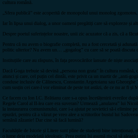
cultura română.
„Sfera publică” este acoperită de monopolul unui monolog zgomotos, car
Iar în lipsa unui dialog, a unor oameni pregătiți care să exploreze și a
Despre poetul suferințelor noastre, unii zic acuzator că a zis, că a făcu
Pentru că nu avem o biografie completă, nu a fost cercetată și adunată l
politic ulterior? Nu avem un… „gogalog” cu care să se poată discuta 
Instituțiile care au răspuns, în fața provocărilor lansate de niște asoci
Dacă Goga trebuie să devină „persona non grata” în cultura română, ce 
atunci și care, cel puțin cel dintâi, este privit ca un martir de „anti
conduse inclusiv de Călinescu, Constantin Argetoianu sau Gheorghe Tăt
cum susțin cei care-l vor eliminat de peste tot astăzi, de ce nu ar fi 
Ce facem cu Ion I.C. Brătianu care s-a opus încetățenirii evreilor dup
Regele Carol al II-lea care era suveran? Urmează „anularea” lui Nicol
la instaurarea comunismului, care i-a ajutat pe sovietici să-i elimin
epurări, pentru că a văzut pe vreo alee a scriitorilor bustul lui Sadove
semănă zâzanie! Dar cine să facă lumină?
Facultățile de Istorie și Litere sunt pline de studenți bine intenționați, 
o lume deja modelată ideologic. Prea puțini își asumă riscul să aleagă 