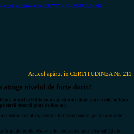
ologică specială
ortodox
SILVIAN EMANUEL MAN
Articol apărut în CERTITUDINEA Nr. 211
atinge nivelul de furie dorit?
imis atunci la lădița cu nisip, că sunt tânăr și prea mic, în timp
upă slavă deșartă plină de like-uri.
 a construi o narativă, pentru a forma cercetători, pentru a se scrie
r în spațiul public vis-a-vis de contestarea unor personalități din