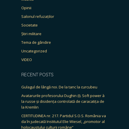
Opinii
Salonul refuzaților
Societate
Știri militare
Tema de gândire
Uncategorized
VIDEO
RECENT POSTS
Gulagul de lângă noi. De la tanc la curcubeu
Avatarurile profesorului Dughin (I). Soft power à
la russe și disidența controlată de caracatița de
la Kremlin
CERTITUDINEA nr. 217. Partidul S.O.S. România va
da în judecată Institutul Elie Wiesel, „promotor al
holocaustului culturii române”