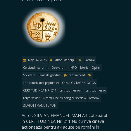
May 26, 2026
Miron Manega
Arhiva
Certitudinea print
Dezvăluiri
INFO
Istorie
Opinii
Societate
Tema de gândire
0 Comment
antisemitizarea populației
Cazul OCTAVIAN GOGA
CERTITUDINEA NR. 211
certitudinea.com
certitudinea.ro
Legea Vexler
Operațiune psihologică specială
ortodox
SILVIAN EMANUEL MAN
Autor: SILVIAN EMANUEL MAN Articol apărut
în CERTITUDINEA Nr. 211 Nu cumva cineva
acționează pentru a-i aduce pe români în