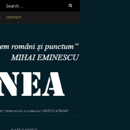
Search
for:
A
CONTACT
re
/
Știrea anului și a veacului: HRISTOS A ÎNVIAT!