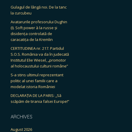
Gulagul de lângă noi. De la tanc
la curcubeu
Avatarurile profesorului Dughin
(I). Soft power à la russe și
disidența controlată de
caracatița de la Kremlin
CERTITUDINEA nr. 217. Partidul
S.O.S. România va da în judecată
Institutul Elie Wiesel, „promotor
al holocaustului culturii române”
S-a stins ultimul reprezentant
politic al unei familii care a
modelat istoria României
DECLARAȚIA DE LA PARIS: „Să
scăpăm de tirania falsei Europe!”
ARCHIVES
August 2026