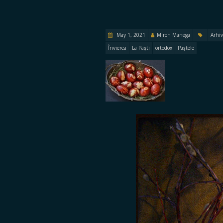
May 1, 2021
Miron Manega
Arhiv
Învierea
La Paști
ortodox
Paștele