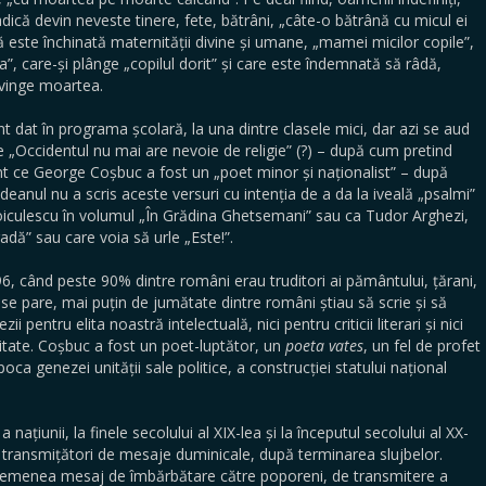
adică devin neveste tinere, fete, bătrâni, „câte-o bătrână cu micul ei
este închinată maternității divine și umane, „mamei micilor copile”,
”, care-și plânge „copilul dorit” și care este îndemnată să râdă,
nvinge moartea.
 dat în programa școlară, la una dintre clasele mici, dar azi se aud
„Occidentul nu mai are nevoie de religie” (?) – după cum pretind
ent ce George Coșbuc a fost un „poet minor și naționalist” – după
deanul nu a scris aceste versuri cu intenția de a da la iveală „psalmi”
Voiculescu în volumul „În Grădina Ghetsemani” sau ca Tudor Arghezi,
gadă” sau care voia să urle „Este!”.
6, când peste 90% dintre români erau truditori ai pământului, țărani,
 se pare, mai puțin de jumătate dintre români știau să scrie și să
 pentru elita noastră intelectuală, nici pentru criticii literari și nici
itate. Coșbuc a fost un poet-luptător, un
poeta vates
, un fel de profet
oca genezei unității sale politice, a construcției statului național
ațiunii, la finele secolului al XIX-lea și la începutul secolului al XX-
i, transmițători de mesaje duminicale, după terminarea slujbelor.
asemenea mesaj de îmbărbătare către poporeni, de transmitere a