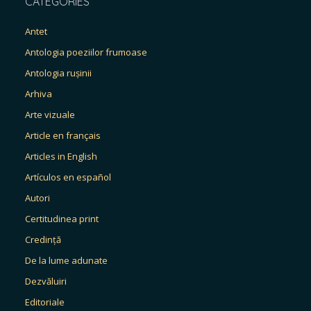
CATEGORIES
Antet
Antologia poeziilor frumoase
Antologia rușinii
Arhiva
Arte vizuale
Article en français
Articles in English
Artículos en español
Autori
Certitudinea print
Credință
De la lume adunate
Dezvăluiri
Editoriale