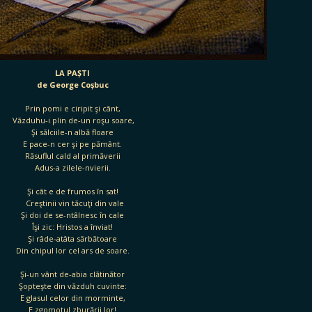
LA PAȘTI
de George Coșbuc
Prin pomi e ciripit şi cânt,
Văzduhu-i plin de-un roşu soare,
Şi sălciile-n albă floare
E pace-n cer şi pe pământ.
Răsuflul cald al primăverii
Adus-a zilele-nvierii.
Şi cât e de frumos în sat!
Creştinii vin tăcuţi din vale
Şi doi de se-ntâlnesc în cale
Îşi zic: Hristos a înviat!
Şi râde-atâta sărbătoare
Din chipul lor cel ars de soare.
Şi-un vânt de-abia clătinător
Şopteşte din văzduh cuvinte:
E glasul celor din morminte,
E zgomotul zburării lor!