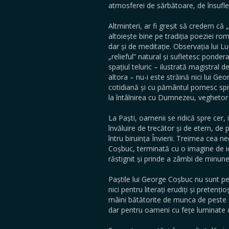
atmosferei de sărbătoare, de însufleț
Altminteri, ar fi greșit să credem că
altoiește bine pe tradiția poeziei ro
dar și de meditație. Observația lui Lu
„relieful” natural și sufletesc ponder
spațiul teluric – ilustrată magistral d
altora – nu-i este străină nici lui G
cotidiană și cu pământul pornesc spre 
la întâlnirea cu Dumnezeu, veghetor d
La Paști, oamenii se ridică spre cer
învăluire de trecător și de etern, de 
întru biruința Învierii. Treimea cea 
Coșbuc, terminată cu o imagine de ic
răstignit și prinde a zâmbi de minunea
Paștile lui George Coșbuc nu sunt pent
nici pentru literați erudiți și pretenț
mâini bătătorite de munca de peste 
dar pentru oameni cu fețe luminate de