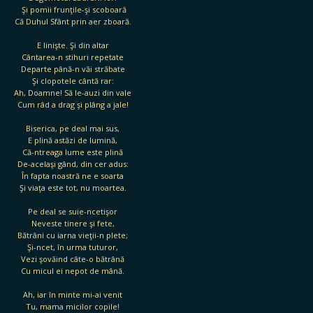
Şi pomii frunţile-şi scoboară
Că Duhul Sfânt prin aer zboară.
E linişte. Şi din altar
Cântarea-n stihuri repetate
Departe până-n văi străbate
Şi clopotele cântă rar:
Ah, Doamne! Să le-auzi din vale
Cum râd a drag şi plâng a jale!
Biserica, pe deal mai sus,
E plină astăzi de lumină,
Că-ntreaga lume este plină
De-acelaşi gând, din cer adus:
În fapta noastră ne e soarta
Şi viaţa este tot, nu moartea.
Pe deal se suie-ncetişor
Neveste tinere şi fete,
Bătrâni cu iarna vieţii-n plete;
Şi-ncet, în urma tuturor,
Vezi şovăind câte-o bătrână
Cu micul ei nepot de mână.
Ah, iar în minte mi-ai venit
Tu, mama micilor copile!