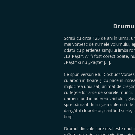
Drumul 
Scrisă cu circa 125 de ani în urmă, un
mai vorbesc de numele volumului, apăr
odată cu pierderea simțului limbii ro
„La Paști”. Ar fi fost corect poate,
„Paști” și nu „Paște” […].
Ce spun versurile lui Coșbuc? Vorbesc 
cu arbori în floare și cu pace în între
mijlocirea unui sat, animat de creștin
cu fețele lor arse de soarele muncii. 
oamenii aud în adierea vântului „glas
spre pământ. În liniștea solemnă de a
dangătul clopotelor, cântând și ele, d
timp.
Drumul din vale spre deal este unul in
mântuirea, prin victoria vieții veșnic