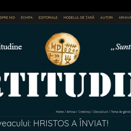
SPRE NOI
ECHIPA
EDITORIALE
MODELUL DE ȚARĂ
AUTORI
ARHIV
Home
/
Arhiva
/
Credință
/
Dezvăluiri
/
Tema de gândi
a veacului: HRISTOS A ÎNVIAT!