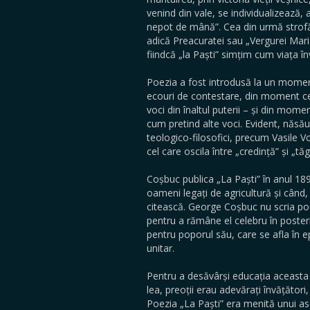
venind din vale, se individualizează, 
nepot de mână”. Cea din urmă strofă 
adică Preacuratei sau „Vergurei Maria
fiindcă „la Paști” simțim cum viața î
Poezia a fost introdusă la un moment
ecouri de contestare, din moment ce 
voci din înaltul puterii – și din mom
cum pretind alte voci. Evident, năsău
teologico-filosofici, precum Vasile 
cel care oscila între „credință” și „tă
Coșbuc publica „La Paști” în anul 189
oameni legați de agricultură și când,
citească. George Coșbuc nu scria poezii
pentru a rămâne el celebru în poster
pentru poporul său, care se afla în ep
unitar.
Pentru a desăvârși educația aceasta a n
lea, preoții erau adevărați învățător
Poezia „La Paști” era menită unui 