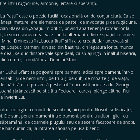
ire întru rugăciune, armonie, iertare și speranță.
 „La Paști” este o poezie facilă, ocazională ori de conjunctură. Ea se
mânești mature, are elemente de pastel, de invocație și de rugăciune,
cian Blaga din „Spațiul mioritic”, privind apartenența românilor la
at, la succesiunea deal-vale sau la alternanța dintre spațiul cosmic și
e Mihai Eminescu în „Luceafărul” și în alte creații, dar adecvată și
eorge Coșbuc. Oamenii din sat, din baștină, din legătura lor cu munca
deal, se duc dinspre vale spre deal, ca să ajungă în înaltul bisericii,
in ceruri și trimițător al Duhului Sfânt.
, iar Duhul Sfânt se pogoară spre pământ, adică spre oameni, într-o
perisabil și de nemuritor, de trup și de duh, de moarte și de viață,
nedespărțită este prezentă peste tot în această poezie a lui George
oană țărănească pe sticlă a Fecioarei, care-și plânge cătinel Fiul
 Învierii Lui.
ru teologi din umbră de scriptorii, nici pentru filosofi sofisticați și
ioși. Ele sunt pentru oameni între oameni, pentru truditorii gliei, cu
săptămână, de coarnele plugului sau de secera făcătoare de snopi,
 har duminica, la intrarea sfioasă pe ușa bisericii.