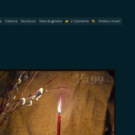
a
Credință
Dezvăluiri
Tema de gândire
2 Comments
Hristos a înviat!