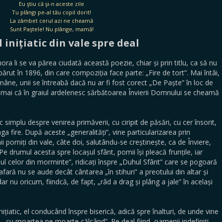
Eu ştiu că şi-n aceste zile
Tu plângi pe-al tău copil dorit!
La zâmbet cerul azi ne cheamă
Sunt Paştele! Nu plânge, mamă!
inițiatic din vale spre deal
ora li se va părea ciudată această poezie, chiar și prin titlu, ca să nu
ut în 1896, din care compoziția face parte: „Fire de tort”. Mai întâi,
mâne, unii se întreabă dacă nu ar fi fost corect „De Paște” în loc de
 numai că în graiul ardelenesc sărbătoarea Învierii Domnului se cheamă
simplu despre venirea primăverii, cu ciripit de păsări, cu cer însorit,
aga fire. După aceste „generalități”, vine particularizarea prin
ii porniți din vale, câte doi, salutându-se creștinește, ca de Înviere,
Pe drumul acesta spre locașul sfânt, pomii își pleacă frunțile, iar
ul celor din morminte”, ridicați înspre „Duhul Sfânt” care se pogoară
fară nu se aude decât cântarea „în stihuri” a preotului din altar și
ar nu oricum, fiindcă, de fapt, „râd a drag și plâng a jale” în același
ițiatic, el conducând înspre biserică, adică spre înalturi, de unde vine
e, „cu moartea pe moarte călcând”. Pe deal fiind, oamenii indefiniți,