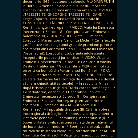
decembrie 1989, locotenent-colonelul VLADIMIR PUTIN
la Hotelul Athénée Palace din București?
* Scandalul
coronavirus este o crimă împotriva omenirii
* VIDEO.
„TREZEȘTE-TE, GHEORGHE, TREZEȘTE-TE, IOANE!”.
Legea Cojocaru, reactualizată și încorporată în
CONSTITUȚIA CETĂȚENILOR
* MEDITAȚIILE UNUI SECUI.
Românii, singurii europeni
* VIDEO. Viața lui Eminescu
(necenzurat). Episodul 8 – Conspirația anti-Eminescu
noiembrie 30, 2020 a
* VIDEO. Viața lui Eminescu.
Episodul 5. Marea iubire: Veronica Micle
* Ce "efect de
țară" ar avea prezența unui grup de premianți printre
analfabeții din Parlament?
* VIDEO. Viața lui Eminescu
(Necenzurat). Episodul 2. Exuberanța adolescenței.
Începuturile poetice și jurnalistice
* VIDEO. Viața lui
Eminescu (necenzurat). Episodul 1: Copilăria și familia.
Destinul fraților săi
* 8 decembrie 1920 – primul atac
terorist cu bombă din Parlamentul României
* DAN
PURIC. Libertatea milei
* MEDITAȚIILE UNUI SECUI. De
ce atâta dușmănie fără rost față de români? Nu e destul
cât i-am chinuit, atâtea secole?
* În secolul al VI-lea
după Hristos, populația din Tracia vorbea românește
*
Ce sărbătorim, de fapt, la 1 Decembrie
* Viața lui
Eminescu (necenzurat). Episodul 8 – Conspirația anti-
Eminescu
* Iuliean Horneț, un premiant printre
analfabeți. „Profesioniștii – AUR-ul Neamului
Românesc”
* Imposibila dreptate (II). Călăii în robe și
internaționala ticăloșilor
* Imposibila dreptate pentru
victimele genocidului comunist și neocomunist (I)
*
Superioritatea civilizației unui sat față de primitivismul
de lux al statului modern
* Beethoven, expulzat din
muzică de mișcarea Woke
* „Profesioniștii sunt AUR-ul
Neamului Românesc”
* Viața lui Eminescu. Episodul 5.