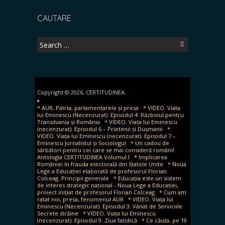
CAUTARE
Search
for:
Copyright © 2026, CERTITUDINEA.
* AUR, Patria, parlamentarele și presa
* VIDEO. Viata
lui Eminescu (Necenzurat). Episodul 4: Războiul pentru
Transilvania și România
* VIDEO. Viața lui Eminescu
(necenzurat). Episodul 6 – Prietenii și Dușmanii
*
VIDEO. Viața lui Eminescu (necenzurat). Episodul 7 –
Eminescu Jurnalistul și Sociologul
* Un cadou de
sărbători pentru cei care se mai consideră români!
Antologia CERTITUDINEA Volumul I
* Implicarea
României în frauda electorală din Statele Unite
* Noua
Lege a Educației elaborată de profesorul Florian
Colceag. Principii generale
* Educația este un sistem
de interes strategic național - Noua Lege a Educației,
proiect inițiat de profesorul Florian Colceag
* Cum am
ratat noi, presa, fenomenul AUR
* VIDEO. Viața lui
Eminescu (Necenzurat). Episodul 3: Vânat de Serviciile
Secrete străine
* VIDEO. Viața lui Eminescu
(necenzurat). Episodul 9. Ziua fatidică
* Ce căuta, pe 19