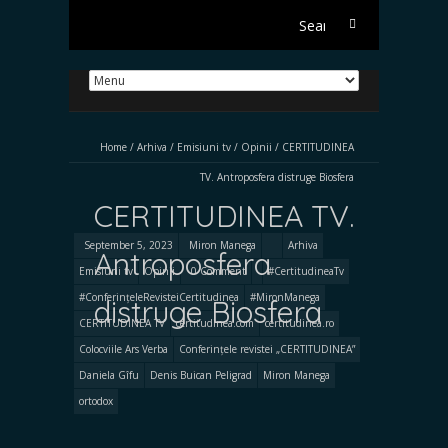
Search
for:
Home
/
Arhiva
/
Emisiuni tv
/
Opinii
/
CERTITUDINEA
TV. Antroposfera distruge Biosfera
CERTITUDINEA TV.
September 5, 2023
Miron Manega
Arhiva
Antroposfera
Emisiuni tv
Opinii
0 Comment
#CertitudineaTv
#ConferințeleRevisteiCertitudinea
#MironManega
distruge Biosfera
CERTITUDINEA TV
certitudinea.com
certitudinea.ro
Colocviile Ars Verba
Conferințele revistei „CERTITUDINEA”
Daniela Gîfu
Denis Buican Peligrad
Miron Manega
ortodox