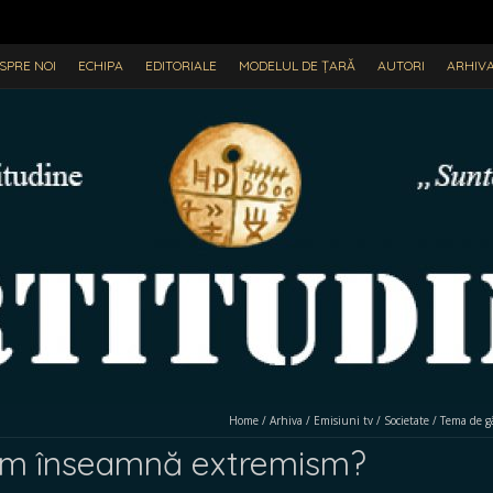
SPRE NOI
ECHIPA
EDITORIALE
MODELUL DE ȚARĂ
AUTORI
ARHIV
Home
/
Arhiva
/
Emisiuni tv
/
Societate
/
Tema de g
ism înseamnă extremism?