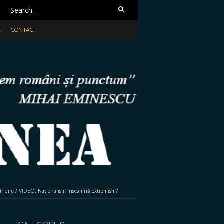
Search
for:
A
CONTACT
ândire
/
VIDEO. Naționalism înseamnă extremism?