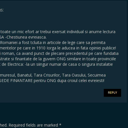
s:
toate un mic efort ar trebui exersat individual si anume lectura
GA -Chestiunea evreiasca.
 Romaniei a fost tcluita in articole de lege care sa permita
ismentelor pe care in 1910 Iorga le aducea in fata opiniei publice!
lui roman, ca avand punct de plecare precedentul pe care fundatia
istrate si finantate de la guvern ONG similare in toate provinciile
de Electrica: -la un siingur numar de casa o singura instalatie
muresul, Banatul, Tara Crisurilor, Tara Oasului, Secuimea
EDE FINANTARE pentru ONG dupa croiul celei evreiesti!
REPLY
shed.
Required fields are marked
*