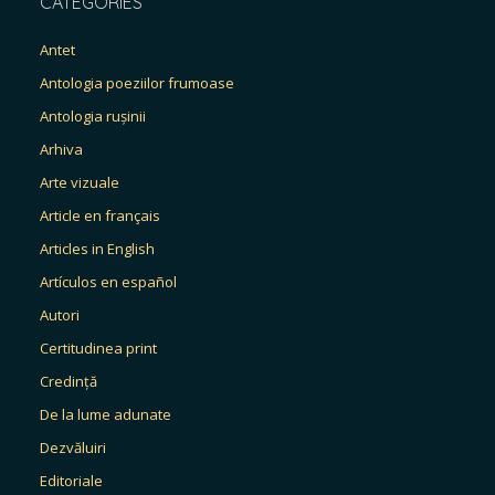
CATEGORIES
Antet
Antologia poeziilor frumoase
Antologia rușinii
Arhiva
Arte vizuale
Article en français
Articles in English
Artículos en español
Autori
Certitudinea print
Credință
De la lume adunate
Dezvăluiri
Editoriale