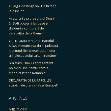
Gulagul de lângă noi. De la tanc
la curcubeu
Avatarurile profesorului Dughin
(I). Soft power à la russe și
disidența controlată de
caracatița de la Kremlin
CERTITUDINEA nr. 217. Partidul
S.O.S. România va da în judecată
Institutul Elie Wiesel, „promotor
al holocaustului culturii române”
S-a stins ultimul reprezentant
politic al unei familii care a
modelat istoria României
DECLARAȚIA DE LA PARIS: „Să
scăpăm de tirania falsei Europe!”
ARCHIVES
August 2026