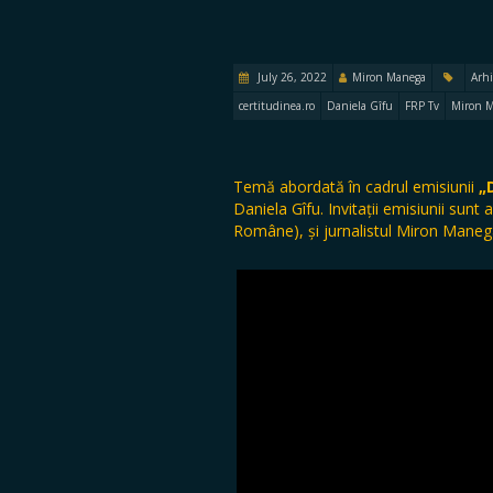
July 26, 2022
Miron Manega
Arhi
certitudinea.ro
Daniela Gîfu
FRP Tv
Miron 
Temă abordată în cadrul emisiunii
„
Daniela Gîfu. Invitații emisiunii sun
Române), și jurnalistul Miron Maneg