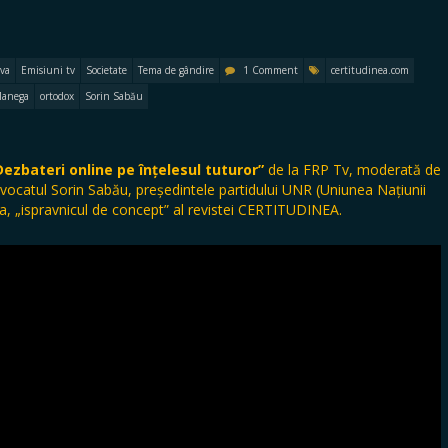
va
Emisiuni tv
Societate
Tema de gândire
1 Comment
certitudinea.com
Manega
ortodox
Sorin Sabău
Dezbateri online pe înțelesul tuturor”
de la FRP Tv, moderată de
t avocatul Sorin Sabău, președintele partidului UNR (Uniunea Națiunii
a, „ispravnicul de concept” al revistei CERTITUDINEA.