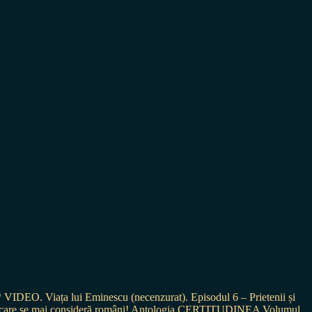
* VIDEO. Viața lui Eminescu (necenzurat). Episodul 6 – Prietenii și
ei care se mai consideră români! Antologia CERTITUDINEA Volumul