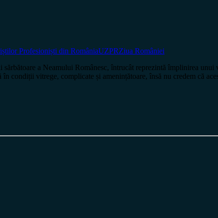
știlor Profesioniști din România
UZPR
Ziua României
i sărbătoare a Neamului Românesc, întrucât reprezintă împlinirea unui v
ă în condiții vitrege, complicate și amenințătoare, însă nu credem că ace