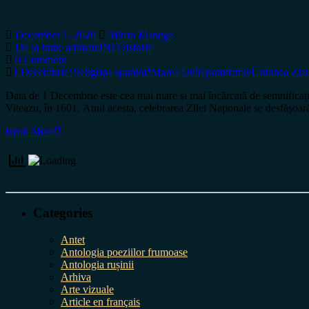
December 1, 2020
Miron Manega
De la lume adunate
INFO
Istorie
0 Comment
1 Decembrie
1918
gripa spaniolă
Marea Unire
pamdemie
Uniunea Ziari
Data de 1 Decembrie este cea mai mare și mai încărcată de semnificați
Viteazu, în 1601. Anul acesta, celebrarea Zilei Naționale se desfășoar
Read More
Categories
Antet
Antologia poeziilor frumoase
Antologia rușinii
Arhiva
Arte vizuale
Article en français