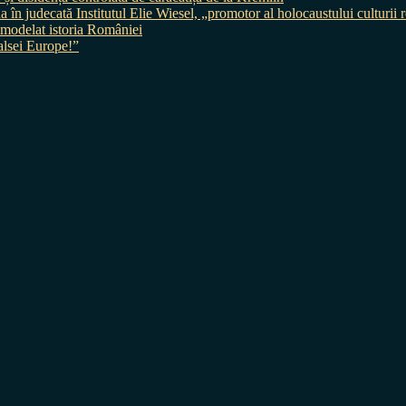
judecată Institutul Elie Wiesel, „promotor al holocaustului culturii
 a modelat istoria României
sei Europe!”