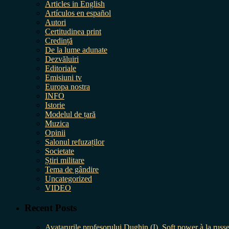
Articles in English
Artículos en español
Autori
Certitudinea print
Credință
De la lume adunate
Dezvăluiri
Editoriale
Emisiuni tv
Europa nostra
INFO
Istorie
Modelul de țară
Muzica
Opinii
Salonul refuzaților
Societate
Știri militare
Tema de gândire
Uncategorized
VIDEO
Recent Posts
Avatarurile profesorului Dughin (I). Soft power à la russe