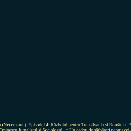
(Necenzurat). Episodul 4: Războiul pentru Transilvania și România
minescu Jurnalistul și Sociologul
* Un cadou de sărbători pentru c