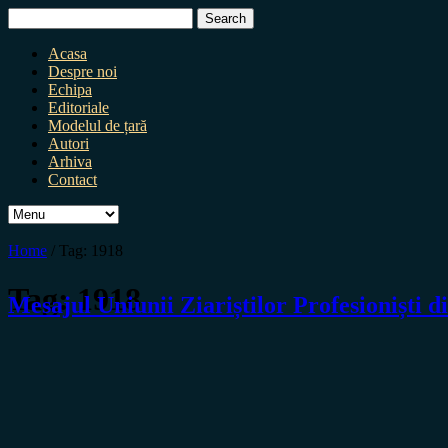
Search
for:
Acasa
Despre noi
Echipa
Editoriale
Modelul de țară
Autori
Arhiva
Contact
Home
/
Tag:
1918
Tag:
1918
Mesajul Uniunii Ziariștilor Profesioniști 