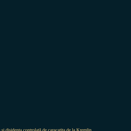
 și disidența controlată de caracatița de la Kremlin