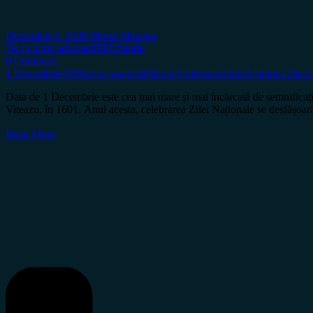
December 1, 2020
Miron Manega
De la lume adunate
INFO
Istorie
0 Comment
1 Decembrie
1918
gripa spaniolă
Marea Unire
pamdemie
Uniunea Ziariș
Data de 1 Decembrie este cea mai mare și mai încărcată de semnificați
Viteazu, în 1601. Anul acesta, celebrarea Zilei Naționale se desfășoar
Read More