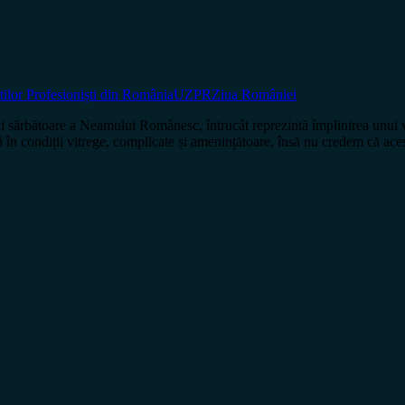
tilor Profesioniști din România
UZPR
Ziua României
i sărbătoare a Neamului Românesc, întrucât reprezintă împlinirea unui v
ă în condiții vitrege, complicate și amenințătoare, însă nu credem că ace