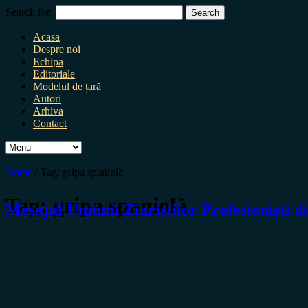
Search for:
Acasa
Despre noi
Echipa
Editoriale
Modelul de țară
Autori
Arhiva
Contact
Home
/
Tag:
gripa spaniolă
Tag:
gripa spaniolă
Mesajul Uniunii Ziariștilor Profesioniști 