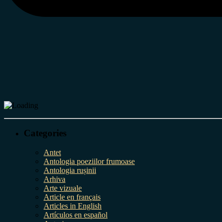
Categories
Antet
Antologia poeziilor frumoase
Antologia rușinii
Arhiva
Arte vizuale
Article en français
Articles in English
Artículos en español