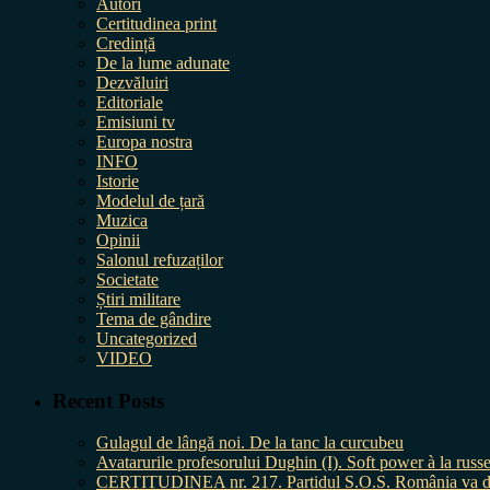
Autori
Certitudinea print
Credință
De la lume adunate
Dezvăluiri
Editoriale
Emisiuni tv
Europa nostra
INFO
Istorie
Modelul de țară
Muzica
Opinii
Salonul refuzaților
Societate
Știri militare
Tema de gândire
Uncategorized
VIDEO
Recent Posts
Gulagul de lângă noi. De la tanc la curcubeu
Avatarurile profesorului Dughin (I). Soft power à la russe
CERTITUDINEA nr. 217. Partidul S.O.S. România va da în 