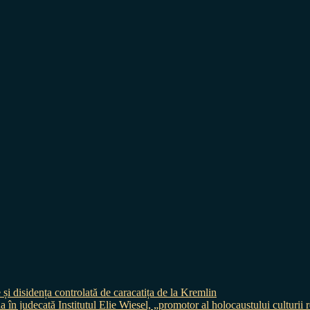
 și disidența controlată de caracatița de la Kremlin
judecată Institutul Elie Wiesel, „promotor al holocaustului culturii