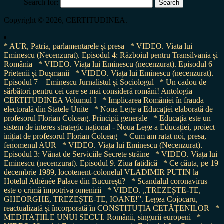
Search for:
Copyright © 2026, CERTITUDINEA.
* AUR, Patria, parlamentarele și presa
* VIDEO. Viata lui
Eminescu (Necenzurat). Episodul 4: Războiul pentru Transilvania și
România
* VIDEO. Viața lui Eminescu (necenzurat). Episodul 6 –
Prietenii și Dușmanii
* VIDEO. Viața lui Eminescu (necenzurat).
Episodul 7 – Eminescu Jurnalistul și Sociologul
* Un cadou de
sărbători pentru cei care se mai consideră români! Antologia
CERTITUDINEA Volumul I
* Implicarea României în frauda
electorală din Statele Unite
* Noua Lege a Educației elaborată de
profesorul Florian Colceag. Principii generale
* Educația este un
sistem de interes strategic național - Noua Lege a Educației, proiect
inițiat de profesorul Florian Colceag
* Cum am ratat noi, presa,
fenomenul AUR
* VIDEO. Viața lui Eminescu (Necenzurat).
Episodul 3: Vânat de Serviciile Secrete străine
* VIDEO. Viața lui
Eminescu (necenzurat). Episodul 9. Ziua fatidică
* Ce căuta, pe 19
decembrie 1989, locotenent-colonelul VLADIMIR PUTIN la
Hotelul Athénée Palace din București?
* Scandalul coronavirus
este o crimă împotriva omenirii
* VIDEO. „TREZEȘTE-TE,
GHEORGHE, TREZEȘTE-TE, IOANE!”. Legea Cojocaru,
reactualizată și încorporată în CONSTITUȚIA CETĂȚENILOR
*
MEDITAȚIILE UNUI SECUI. Românii, singurii europeni
*