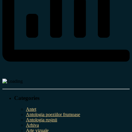
Categories
Antet
Antologia poeziilor frumoase
Antologia rușinii
Arhiva
Arte vizuale