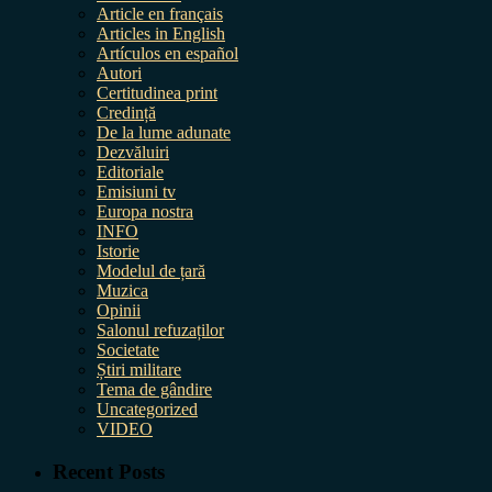
Article en français
Articles in English
Artículos en español
Autori
Certitudinea print
Credință
De la lume adunate
Dezvăluiri
Editoriale
Emisiuni tv
Europa nostra
INFO
Istorie
Modelul de țară
Muzica
Opinii
Salonul refuzaților
Societate
Știri militare
Tema de gândire
Uncategorized
VIDEO
Recent Posts