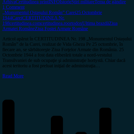
Arhiva
Certitudinea print
INFO
Istorie
Știri militare
Tema de gândire
1 Comment
„Monumentul Ostașului Român” Carei
25 Octombrie
1944
Carei
CERTITUDINEA Nr.
198
certitudinea.com
certitudinea.ro
ortodox
Ultima brazdă
Ziua
Armatei Române
Ziua Fostei Armate Române
Articol apărut în CERTITUDINEA Nr. 198 „Monumentul Ostașului
Român” de la Carei, realizat de Vida Gheza Pe 25 octombrie, în
fiecare an, se sărbătoreşte Ziua Forţelor Armate din România. 25
Octombrie 1944 a fost data eliberării totale a nord-vestului
Transilvaniei de sub ocupaţie şi administraţie hortystă. Chiar dacă
acest teritoriu a fost preluat iniţial de administraţia…
Read More