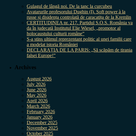
Gulagul de lângă noi. De la tanc la curcubeu
Avatarurile profesorului Dughin (I). Soft power à la
russe și disidența controlată de caracatița de la Kremlin
CERTITUDINEA nr. 217. Partidul S.O.S. România va
da în judecată Institutul Elie Wiesel, „promotor al
holocaustului culturii române”
S-a stins ultimul reprezentant politic al unei familii care
a modelat istoria României
DECLARAȚIA DE LA PARIS: „Să scăpăm de tirania
falsei Europe!”
Archives
August 2026
July 2026
June 2026
May 2026
April 2026
March 2026
February 2026
January 2026
December 2025
November 2025
October 2025