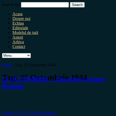
Search for:
Acasa
Despre noi
Echipa
Editoriale
Modelul de țară
Autori
Arhiva
Contact
Home
/
Tag:
25 Octombrie 1944
Tag:
25 Octombrie 1944
25 OCTOMBRIE – Ziua fostei Armate
Române
October 25, 2025
Miron Manega