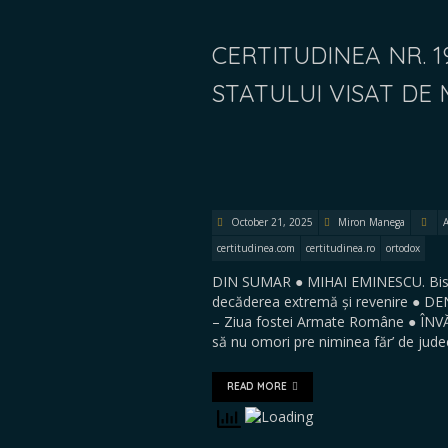
CERTITUDINEA NR. 1
STATULUI VISAT DE
October 21, 2025
Miron Manega
certitudinea.com
certitudinea.ro
ortodox
DIN SUMAR ● MIHAI EMINESCU. Biseric
decăderea extremă și revenire ● DE
– Ziua fostei Armate Române ● Î
să nu omori pre niminea făr’ de jud
READ MORE