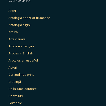
CATEGORIES
Antet
Antologia poeziilor frumoase
Antologia rușinii
Arhiva
Arte vizuale
Article en français
Articles in English
Artículos en español
Autori
Certitudinea print
Credință
De la lume adunate
Dezvăluiri
Editoriale