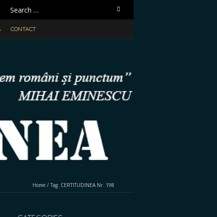
S
e
a
A
CONTACT
r
c
h
f
o
r
:
Home
/
Tag:
CERTITUDINEA Nr. 198