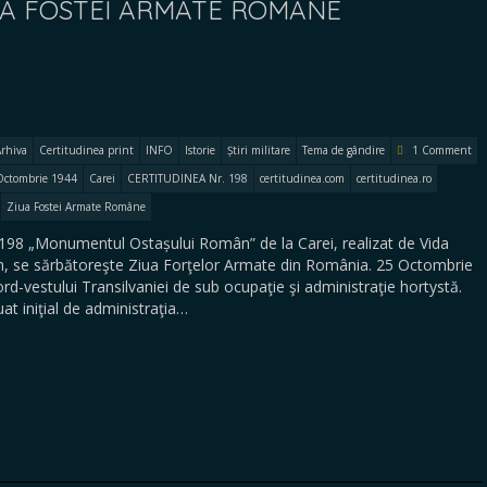
UA FOSTEI ARMATE ROMÂNE
rhiva
Certitudinea print
INFO
Istorie
Știri militare
Tema de gândire
1 Comment
Octombrie 1944
Carei
CERTITUDINEA Nr. 198
certitudinea.com
certitudinea.ro
Ziua Fostei Armate Române
198 „Monumentul Ostașului Român” de la Carei, realizat de Vida
n, se sărbătoreşte Ziua Forţelor Armate din România. 25 Octombrie
ord-vestului Transilvaniei de sub ocupaţie şi administraţie hortystă.
uat iniţial de administraţia…