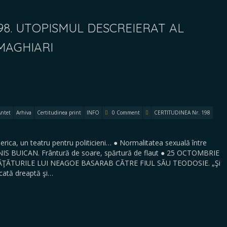
98. UTOPISMUL DESCREIERAT AL
 MAGHIARI
Antet
Arhiva
Certitudinea print
INFO
0 Comment
CERTITUDINEA Nr. 198
a, un teatru pentru politicieni… ● Normalitatea sexuală între
NIS BUICAN. Frântură de soare, spărtură de flaut ● 25 OCTOMBRIE
NVĂŢĂTURILE LUI NEAGOE BASARAB CĂTRE FIUL SĂU TEODOSIE. „Şi
ecată dreaptă şi…