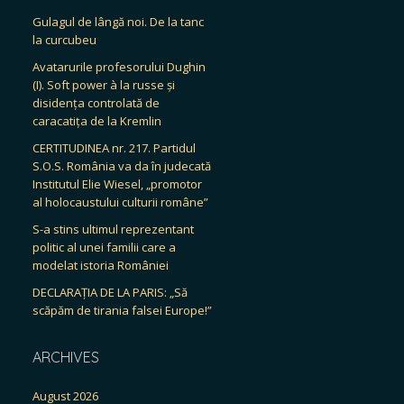
Gulagul de lângă noi. De la tanc
la curcubeu
Avatarurile profesorului Dughin
(I). Soft power à la russe și
disidența controlată de
caracatița de la Kremlin
CERTITUDINEA nr. 217. Partidul
S.O.S. România va da în judecată
Institutul Elie Wiesel, „promotor
al holocaustului culturii române”
S-a stins ultimul reprezentant
politic al unei familii care a
modelat istoria României
DECLARAȚIA DE LA PARIS: „Să
scăpăm de tirania falsei Europe!”
ARCHIVES
August 2026