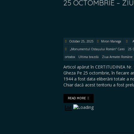
25 OCTOMBRIE – ZI
October 25, 2025
Miron Manega
A
„Monumentul Ostașului Român” Carei
25 
ortodox
Ultima brazdă
Ziua Armatei Române
Articol apărut în CERTITUDINEA Nr. 
Gheza Pe 25 octombrie, în fiecare a
1944 a fost data eliberării totale a n
Chiar dacă acest teritoriu a fost prel
READ MORE