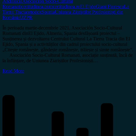
Andalucia
Asociación Socio-Cultural
Romanati
certitudinea.com
certitudinea.ro
El Ejido
Giani Florescu
La
Tierra Tracia
ortodox
Spania
Uniunea Ziariștilor Profesioniști din
România
UZPR
În perioada martie-decembrie 2021, Asociación Socio-Cultural
Romanati dinEl Ejido, Almeria, Spania desfășoară proiectul –
Susținerea și dezvoltarea Centrului Cultural La Tierra Tracia din El
Ejido, Spania și a activităților din cadrul proiectului socio-cultural
„Citește românește, gândește românește, trăiește și simte românește“.
Asociación Socio-Cultural Romanati, asociație susținută, încă de
la înființare, de Uniunea Ziariștilor Profesioniști…
Read More