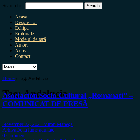
Search for:
Acasa
Despre noi
Echipa
Editoriale
Modelul de țară
Autori
Arhiva
Contact
Home
/
Tag:
Andalucia
Tag:
Andalucia
Asociación Socio-Cultural „Romanati” –
COMUNICAT DE PRESĂ
November 22, 2021
Miron Manega
Arhiva
De la lume adunate
0 Comment