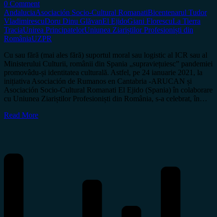
0 Comment
Andalucia
Asociación Socio-Cultural Romanati
Bicentenarul Tudor
Vladimirescu
Doru Dinu Glăvan
El Ejido
Giani Florescu
La Tierra
Tracia
Unirea Principatelor
Uniunea Ziariștilor Profesioniști din
România
UZPR
Cu sau fără (mai ales fără) suportul moral sau logistic al ICR sau al
Ministerului Culturii, românii din Spania „supraviețuiesc” pandemiei
promovâdu-și identitatea culturală. Astfel, pe 24 ianuarie 2021, la
inițiativa Asociación de Rumanos en Cantabria -ARUCAN și
Asociación Socio-Cultural Romanati El Ejido (Spania) în colaborare
cu Uniunea Ziariștilor Profesioniști din România, s-a celebrat, în…
Read More