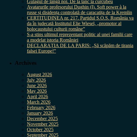
Gulagul de lângă noi. De la tanc la curcubeu
Avatarurile profesorului Dughin (I). Soft power à la
russe și disidența controlată de caracatița de la Kremlin
CERTITUDINEA nr. 217. Partidul S.O.S. România va
da în judecată Institutul Elie Wiesel, „promotor al
holocaustului culturii române”
S-a stins ultimul reprezentant politic al unei familii care
a modelat istoria României
DECLARAȚIA DE LA PARIS: „Să scăpăm de tirania
falsei Europe!”
Archives
August 2026
July 2026
June 2026
May 2026
April 2026
March 2026
February 2026
January 2026
December 2025
November 2025
October 2025
September 2025