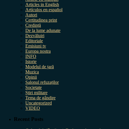
Articles in English
Artículos en español
Autori
Certitudinea print
Credință
De la lume adunate
Dezvăluiri
Editoriale
Emisiuni tv
Europa nostra
INFO
Istorie
Modelul de țară
Muzica
Opinii
Salonul refuzaților
Societate
Știri militare
Tema de gândire
Uncategorized
VIDEO
Recent Posts