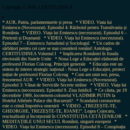
Copyright © 2026, CERTITUDINEA.
* AUR, Patria, parlamentarele și presa
* VIDEO. Viata lui
Eminescu (Necenzurat). Episodul 4: Războiul pentru Transilvania și
România
* VIDEO. Viața lui Eminescu (necenzurat). Episodul 6 –
Prietenii și Dușmanii
* VIDEO. Viața lui Eminescu (necenzurat).
Episodul 7 – Eminescu Jurnalistul și Sociologul
* Un cadou de
sărbători pentru cei care se mai consideră români! Antologia
CERTITUDINEA Volumul I
* Implicarea României în frauda
electorală din Statele Unite
* Noua Lege a Educației elaborată de
profesorul Florian Colceag. Principii generale
* Educația este un
sistem de interes strategic național - Noua Lege a Educației, proiect
inițiat de profesorul Florian Colceag
* Cum am ratat noi, presa,
fenomenul AUR
* VIDEO. Viața lui Eminescu (Necenzurat).
Episodul 3: Vânat de Serviciile Secrete străine
* VIDEO. Viața lui
Eminescu (necenzurat). Episodul 9. Ziua fatidică
* Ce căuta, pe 19
decembrie 1989, locotenent-colonelul VLADIMIR PUTIN la
Hotelul Athénée Palace din București?
* Scandalul coronavirus
este o crimă împotriva omenirii
* VIDEO. „TREZEȘTE-TE,
GHEORGHE, TREZEȘTE-TE, IOANE!”. Legea Cojocaru,
reactualizată și încorporată în CONSTITUȚIA CETĂȚENILOR
*
MEDITAȚIILE UNUI SECUI. Românii, singurii europeni
*
VIDEO. Viața lui Eminescu (necenzurat). Episodul 8 – Conspirația