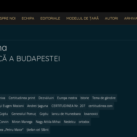
SPRE NOI
ECHIPA
EDITORIALE
MODELUL DE ȚARĂ
AUTORI
ARHIV
na
CĂ A BUDAPESTEI
hiva
Certitudinea print
Dezvăluiri
Europa nostra
Istorie
Tema de gândire
și Eugen Mocioni
Andrei Șaguna
CERTITUDINEA Nr. 207
certitudinea.com
Gojdu
Generalul Pomuț
Gojdu
Iancu de Hunedoara
Iovanovici
Corvin
Miron Manega
Nagy Attila-Mihai
Nedelcu
ortodox
tea „Petru Maior”
Ștefan cel Sfânt