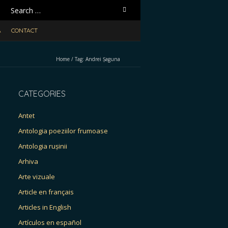
Search
for:
A
CONTACT
Home
/
Tag:
Andrei Șaguna
CATEGORIES
Antet
Antologia poeziilor frumoase
Antologia rușinii
Arhiva
Arte vizuale
Article en français
Articles in English
Artículos en español