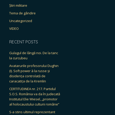
Știri militare
Tema de gândire
Uncategorized
VIDEO
RECENT POSTS
Gulagul de lângă noi. De la tanc
la curcubeu
Avatarurile profesorului Dughin
(I). Soft power à la russe și
disidența controlată de
caracatița de la Kremlin
CERTITUDINEA nr. 217. Partidul
S.O.S. România va da în judecată
Institutul Elie Wiesel, „promotor
al holocaustului culturii române”
S-a stins ultimul reprezentant