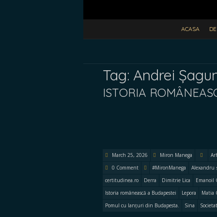
ACASA
DE
Tag:
Andrei Șagu
ISTORIA ROMÂNEAS
March 25, 2026
Miron Manega
Ar
0 Comment
#MironManega
Alexandru 
certitudinea.ro
Derra
Dimitrie Lica
Emanoil 
Istoria românească a Budapestei
Lepora
Matia 
Pomul cu lanțuri din Budapesta.
Sina
Societa