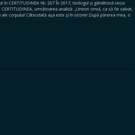
 în CERTITUDINEA Nr. 207 În 2017, teologul și gânditorul secui
stei CERTITUDINEA, următoarea analiză: „Uneori omul, ca să fie salvat,
 ale corpului! Câteodată aşa este şi în istorie! După părerea mea, o