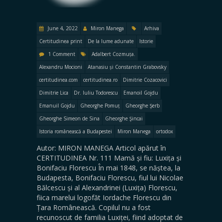
June 4, 2022
Miron Manega
Arhiva
Certitudinea print
De la lume adunate
Istorie
1 Comment
Adalbert Cozmuța.
Alexandru Mocioni
Atanasiu și Constantin Grabovsky
certitudinea.com
certitudinea.ro
Dimitrie Cozacovici
Dimitrie Lica
Dr. Iuliu Todorescu
Emanoil Gojdu
Emanuil Gojdu
Gheorghe Pomuț
Gheorghe Şerb
Gheorghe Simeon de Sina
Gheorghe Şincai
Istoria românească a Budapestei
Miron Manega
ortodox
Autor: MIRON MANEGA Articol apărut în
CERTITUDINEA Nr. 111 Mamă și fiu: Luxița și
Bonifaciu Florescu În mai 1848, se năștea, la
Budapesta, Bonifaciu Florescu, fiul lui Nicolae
Bălcescu și al Alexandrinei (Luxița) Florescu,
fiica marelui logofăt Iordache Florescu din
Țara Românească. Copilul nu a fost
recunoscut de familia Luxiței, fiind adoptat de