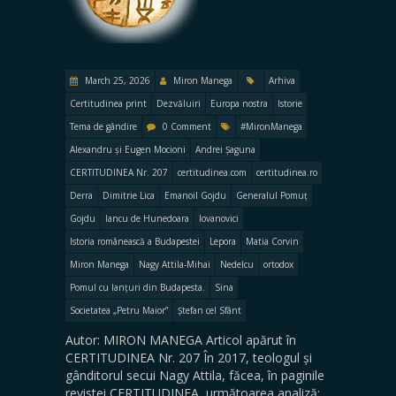
March 25, 2026
Miron Manega
Arhiva
Certitudinea print
Dezvăluiri
Europa nostra
Istorie
Tema de gândire
0 Comment
#MironManega
Alexandru și Eugen Mocioni
Andrei Șaguna
CERTITUDINEA Nr. 207
certitudinea.com
certitudinea.ro
Derra
Dimitrie Lica
Emanoil Gojdu
Generalul Pomuț
Gojdu
Iancu de Hunedoara
Iovanovici
Istoria românească a Budapestei
Lepora
Matia Corvin
Miron Manega
Nagy Attila-Mihai
Nedelcu
ortodox
Pomul cu lanțuri din Budapesta.
Sina
Societatea „Petru Maior”
Ștefan cel Sfânt
Autor: MIRON MANEGA Articol apărut în
CERTITUDINEA Nr. 207 În 2017, teologul și
gânditorul secui Nagy Attila, făcea, în paginile
revistei CERTITUDINEA, următoarea analiză: