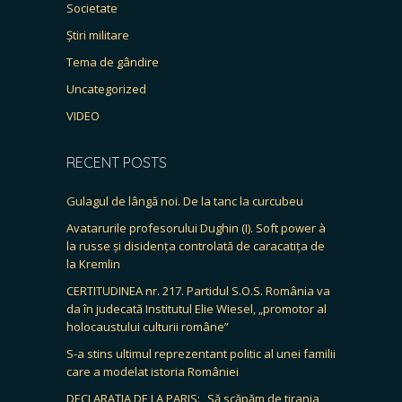
Societate
Știri militare
Tema de gândire
Uncategorized
VIDEO
RECENT POSTS
Gulagul de lângă noi. De la tanc la curcubeu
Avatarurile profesorului Dughin (I). Soft power à
la russe și disidența controlată de caracatița de
la Kremlin
CERTITUDINEA nr. 217. Partidul S.O.S. România va
da în judecată Institutul Elie Wiesel, „promotor al
holocaustului culturii române”
S-a stins ultimul reprezentant politic al unei familii
care a modelat istoria României
DECLARAȚIA DE LA PARIS: „Să scăpăm de tirania