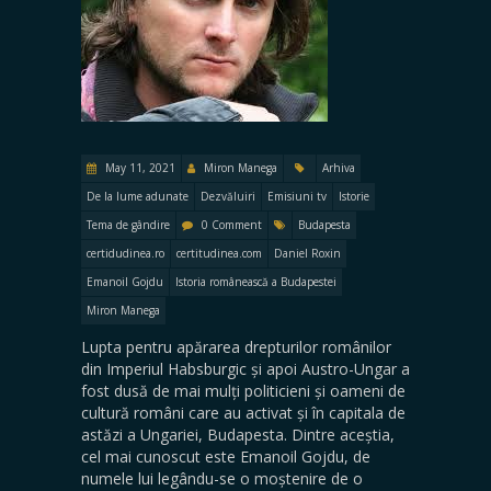
May 11, 2021
Miron Manega
Arhiva
De la lume adunate
Dezvăluiri
Emisiuni tv
Istorie
Tema de gândire
0 Comment
Budapesta
certidudinea.ro
certitudinea.com
Daniel Roxin
Emanoil Gojdu
Istoria românească a Budapestei
Miron Manega
Lupta pentru apărarea drepturilor românilor
din Imperiul Habsburgic și apoi Austro-Ungar a
fost dusă de mai mulți politicieni și oameni de
cultură români care au activat și în capitala de
astăzi a Ungariei, Budapesta. Dintre aceștia,
cel mai cunoscut este Emanoil Gojdu, de
numele lui legându-se o moștenire de o