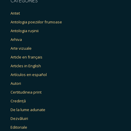
CATEGORIES
Antet
Antologia poeziilor frumoase
Antologia rușinii
Arhiva
Arte vizuale
Article en français
Articles in English
Artículos en español
Autori
Certitudinea print
Credință
De la lume adunate
Dezvăluiri
Editoriale