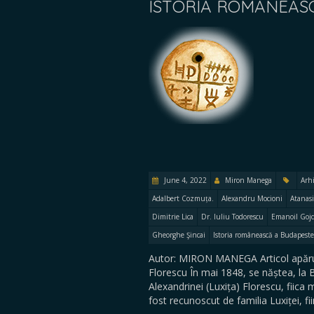
ISTORIA ROMÂNEAS
June 4, 2022
Miron Manega
Arh
Adalbert Cozmuța.
Alexandru Mocioni
Atanas
Dimitrie Lica
Dr. Iuliu Todorescu
Emanoil Goj
Gheorghe Şincai
Istoria românească a Budapeste
Autor: MIRON MANEGA Articol apărut
Florescu În mai 1848, se năștea, la B
Alexandrinei (Luxița) Florescu, fiic
fost recunoscut de familia Luxiței, f