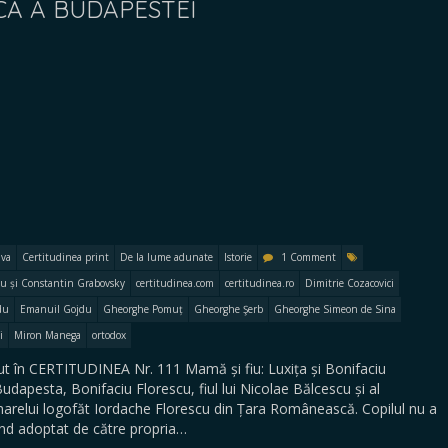
CĂ A BUDAPESTEI
iva
Certitudinea print
De la lume adunate
Istorie
1 Comment
iu și Constantin Grabovsky
certitudinea.com
certitudinea.ro
Dimitrie Cozacovici
du
Emanuil Gojdu
Gheorghe Pomuț
Gheorghe Şerb
Gheorghe Simeon de Sina
i
Miron Manega
ortodox
 în CERTITUDINEA Nr. 111 Mamă și fiu: Luxița și Bonifaciu
udapesta, Bonifaciu Florescu, fiul lui Nicolae Bălcescu și al
a marelui logofăt Iordache Florescu din Țara Românească. Copilul nu a
iind adoptat de către propria…