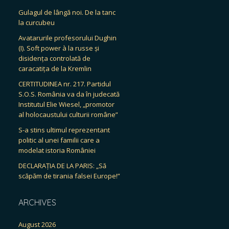
Gulagul de lângă noi. De la tanc
la curcubeu
Avatarurile profesorului Dughin
(I). Soft power à la russe și
disidența controlată de
caracatița de la Kremlin
CERTITUDINEA nr. 217. Partidul
S.O.S. România va da în judecată
Institutul Elie Wiesel, „promotor
al holocaustului culturii române”
S-a stins ultimul reprezentant
politic al unei familii care a
modelat istoria României
DECLARAȚIA DE LA PARIS: „Să
scăpăm de tirania falsei Europe!”
ARCHIVES
August 2026