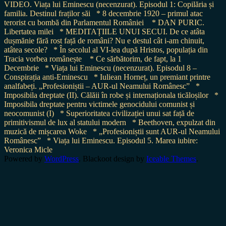
VIDEO. Viața lui Eminescu (necenzurat). Episodul 1: Copilăria și
familia. Destinul fraților săi
* 8 decembrie 1920 – primul atac
terorist cu bombă din Parlamentul României
* DAN PURIC.
Libertatea milei
* MEDITAȚIILE UNUI SECUI. De ce atâta
dușmănie fără rost față de români? Nu e destul cât i-am chinuit,
atâtea secole?
* În secolul al VI-lea după Hristos, populația din
Tracia vorbea românește
* Ce sărbătorim, de fapt, la 1
Decembrie
* Viața lui Eminescu (necenzurat). Episodul 8 –
Conspirația anti-Eminescu
* Iuliean Horneț, un premiant printre
analfabeți. „Profesioniștii – AUR-ul Neamului Românesc”
*
Imposibila dreptate (II). Călăii în robe și internaționala ticăloșilor
*
Imposibila dreptate pentru victimele genocidului comunist și
neocomunist (I)
* Superioritatea civilizației unui sat față de
primitivismul de lux al statului modern
* Beethoven, expulzat din
muzică de mișcarea Woke
* „Profesioniștii sunt AUR-ul Neamului
Românesc”
* Viața lui Eminescu. Episodul 5. Marea iubire:
Veronica Micle
Powered by
WordPress
. Blackoot design by
Iceable Themes
.