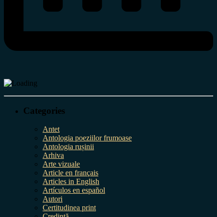
Categories
Antet
Antologia poeziilor frumoase
Antologia rușinii
Arhiva
Arte vizuale
Article en français
Articles in English
Artículos en español
Autori
Certitudinea print
Credință