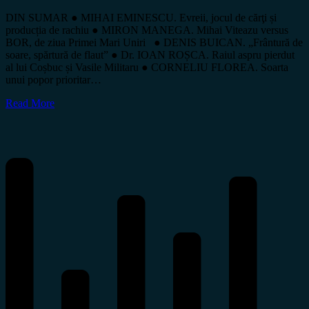
DIN SUMAR ● MIHAI EMINESCU. Evreii, jocul de cărţi și
producția de rachiu ● MIRON MANEGA. Mihai Viteazu versus
BOR, de ziua Primei Mari Uniri ● DENIS BUICAN. „Frântură de
soare, spărtură de flaut” ● Dr. IOAN ROȘCA. Raiul aspru pierdut
al lui Coșbuc și Vasile Militaru ● CORNELIU FLOREA. Soarta
unui popor prioritar…
Read More