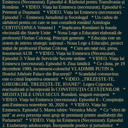
Eminescu (Necenzurat). Episodul 4: Războiul pentru Transilvania și
România
* VIDEO. Viața lui Eminescu (necenzurat). Episodul 6 –
Prietenii și Dușmanii
* VIDEO. Viața lui Eminescu (necenzurat).
Episodul 7 – Eminescu Jurnalistul și Sociologul
* Un cadou de
sărbători pentru cei care se mai consideră români! Antologia
CERTITUDINEA Volumul I
* Implicarea României în frauda
electorală din Statele Unite
* Noua Lege a Educației elaborată de
profesorul Florian Colceag. Principii generale
* Educația este un
sistem de interes strategic național - Noua Lege a Educației, proiect
inițiat de profesorul Florian Colceag
* Cum am ratat noi, presa,
fenomenul AUR
* VIDEO. Viața lui Eminescu (Necenzurat).
Episodul 3: Vânat de Serviciile Secrete străine
* VIDEO. Viața lui
Eminescu (necenzurat). Episodul 9. Ziua fatidică
* Ce căuta, pe 19
decembrie 1989, locotenent-colonelul VLADIMIR PUTIN la
Hotelul Athénée Palace din București?
* Scandalul coronavirus
este o crimă împotriva omenirii
* VIDEO. „TREZEȘTE-TE,
GHEORGHE, TREZEȘTE-TE, IOANE!”. Legea Cojocaru,
reactualizată și încorporată în CONSTITUȚIA CETĂȚENILOR
*
MEDITAȚIILE UNUI SECUI. Românii, singurii europeni
*
VIDEO. Viața lui Eminescu (necenzurat). Episodul 8 – Conspirația
anti-Eminescu noiembrie 30, 2020 a
* VIDEO. Viața lui
Eminescu. Episodul 5. Marea iubire: Veronica Micle
* Ce "efect de
țară" ar avea prezența unui grup de premianți printre analfabeții din
Parlament?
* VIDEO. Viața lui Eminescu (Necenzurat). Episodul
2. Exuberanța adolescenței. Începuturile poetice și jurnalistice
*