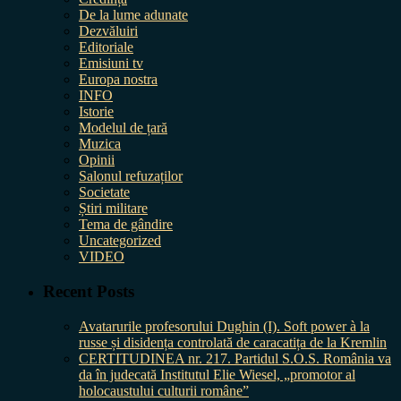
De la lume adunate
Dezvăluiri
Editoriale
Emisiuni tv
Europa nostra
INFO
Istorie
Modelul de țară
Muzica
Opinii
Salonul refuzaților
Societate
Știri militare
Tema de gândire
Uncategorized
VIDEO
Recent Posts
Avatarurile profesorului Dughin (I). Soft power à la
russe și disidența controlată de caracatița de la Kremlin
CERTITUDINEA nr. 217. Partidul S.O.S. România va
da în judecată Institutul Elie Wiesel, „promotor al
holocaustului culturii române”