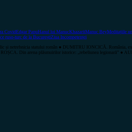
ura Covid
Edgar Papu
Hanul lui Manuc
Khazarii
Manuc Bey
Meditațiile u
ce ruso-turc de la București
Ziua Incompetenței
 și netrebnicia statului român ● DUMITRU IONCICĂ. România, exclu
OȘCA. Din arena plăsmuirilor istorice: „rebeliunea legionară” ● AU