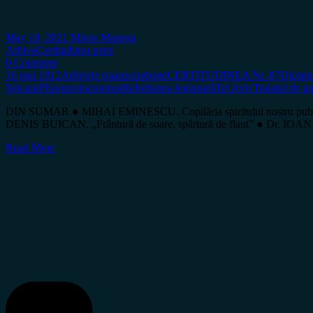
May 10, 2021
Miron Manega
Arhiva
Certitudinea print
0 Comment
16 mai 1812
Arhivele traanscendente
CERTITUDINEA Nr. 87
Dictat
Șeicaru
Pfizer
protocronism
Rebeliunea legionară
Tel Aviv
Tratatul de pa
DIN SUMAR ● MIHAI EMINESCU. Copilăria spiritului nostru public
DENIS BUICAN. „Frântură de soare, spărtură de flaut” ● Dr. IOAN R
Read More