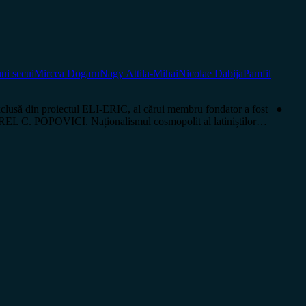
nui secui
Mircea Dogaru
Nagy Attila-Mihai
Nicolae Dabija
Pamfil
să din proiectul ELI-ERIC, al cărui membru fondator a fost ●
REL C. POPOVICI. Naționalismul cosmopolit al latiniștilor…