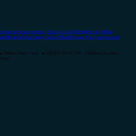
minescu
Europa despre „Dacul cel rău”
Evreii
Fiul lui Mihai
aru
Miron Manega
Nagy Attila-Mihai
Nicolae P[tra;cu
persoanele
a Primei Mari Uniri ● DENIS BUICAN. „Frântură de soare,
oritar…