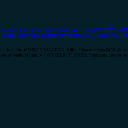
Europa a deveni istorie
Denis Buican
Dineu cu proști
ECOFEST 2021
E
 Viteazu
Mihai Viteazu în pictura europeană
Mircea Chelaru
Mircea Dog
ția de rachiu ● MIRON MANEGA. Mihai Viteazu versus BOR, de ziu
Coșbuc și Vasile Militaru ● CORNELIU FLOREA. Soarta unui popor pri