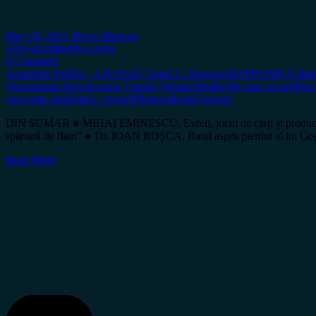
May 24, 2021
Miron Manega
Arhiva
Certitudinea print
0 Comment
Adunările Publice „AJUNGE!”
Aurel C. Popovici
BAPHOMET
Când 
Viteazu
Ioan Roșca
Lumea Țapului Sabatic
Meditațiile unui secui
Mihai
vaccinate răspândesc virusul
Pfizer
simbolul Satanei
DIN SUMAR ● MIHAI EMINESCU. Evreii, jocul de cărţi și produc
spărtură de flaut” ● Dr. IOAN ROȘCA. Raiul aspru pierdut al lui 
Read More