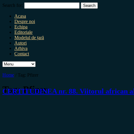
Search for:
Acasa
Despre noi
Echipa
Editoriale
Modelul de țară
Autori
Arhiva
Contact
Home
/
Tag:
Pfizer
Tag:
Pfizer
CERTITUDINEA nr. 88. Viitorul african a