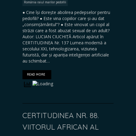
România raiul marilor pedofili
● Cine își dorește abolirea pedepselor pentru
pedofili? ● Este vina copiilor care și-au dat
„consimțământul”? ● Este vinovat un copil al
străzii care a fost abuzat sexual de un adult?
Autor: LUCIAN CIUCHIȚĂ Articol apărut în
CERTITUDINEA Nr. 137 Lumea modernă a
secolului XXI, tehnologizarea, viziunea
futuristă, dar și apariția inteligenței artificiale
au schimbat…
READ MORE
CERTITUDINEA NR. 88.
VIITORUL AFRICAN AL