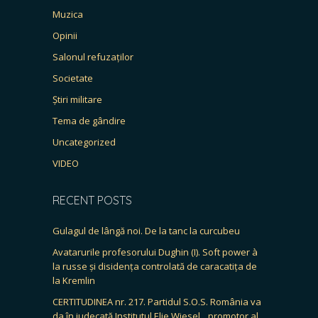
Muzica
Opinii
Salonul refuzaților
Societate
Știri militare
Tema de gândire
Uncategorized
VIDEO
RECENT POSTS
Gulagul de lângă noi. De la tanc la curcubeu
Avatarurile profesorului Dughin (I). Soft power à
la russe și disidența controlată de caracatița de
la Kremlin
CERTITUDINEA nr. 217. Partidul S.O.S. România va
da în judecată Institutul Elie Wiesel, „promotor al