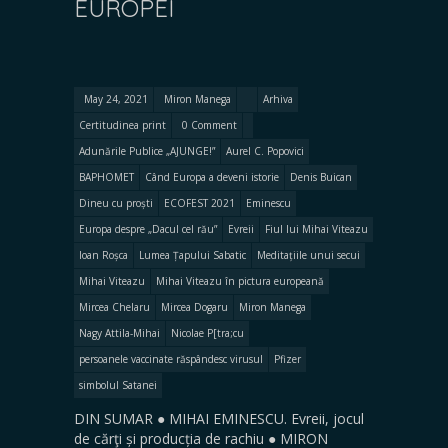
EUROPEI
May 24, 2021
Miron Manega
Arhiva
Certitudinea print
0 Comment
Adunările Publice „AJUNGE!”
Aurel C. Popovici
BAPHOMET
Când Europa a deveni istorie
Denis Buican
Dineu cu proști
ECOFEST 2021
Eminescu
Europa despre „Dacul cel rău”
Evreii
Fiul lui Mihai Viteazu
Ioan Roșca
Lumea Țapului Sabatic
Meditațiile unui secui
Mihai Viteazu
Mihai Viteazu în pictura europeană
Mircea Chelaru
Mircea Dogaru
Miron Manega
Nagy Attila-Mihai
Nicolae P[tra;cu
persoanele vaccinate răspândesc virusul
Pfizer
simbolul Satanei
DIN SUMAR ● MIHAI EMINESCU. Evreii, jocul
de cărţi și producția de rachiu ● MIRON