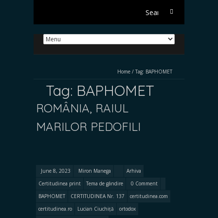
Search
for:
Home
/
Tag:
BAPHOMET
Tag:
BAPHOMET
ROMÂNIA, RAIUL
MARILOR PEDOFILI
June 8, 2023
Miron Manega
Arhiva
Certitudinea print
Tema de gândire
0 Comment
BAPHOMET
CERTITUDINEA Nr. 137
certitudinea.com
certitudinea.ro
Lucian Ciuchiță
ortodox