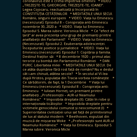
coronavirus este o crimă împotriva omenirii
* VIDEO.
„TREZEȘTE-TE, GHEORGHE, TREZEȘTE-TE, IOANE!”.
Legea Cojocaru, reactualizată și încorporată în
CONSTITUȚIA CETĂȚENILOR
* MEDITAȚIILE UNUI SECUI.
Românii, singurii europeni
* VIDEO. Viața lui Eminescu
(necenzurat). Episodul 8 – Conspirația anti-Eminescu
noiembrie 30, 2020 a
* VIDEO. Viața lui Eminescu.
Episodul 5. Marea iubire: Veronica Micle
* Ce "efect de
țară" ar avea prezența unui grup de premianți printre
analfabeții din Parlament?
* VIDEO. Viața lui Eminescu
(Necenzurat). Episodul 2. Exuberanța adolescenței.
Începuturile poetice și jurnalistice
* VIDEO. Viața lui
Eminescu (necenzurat). Episodul 1: Copilăria și familia.
Destinul fraților săi
* 8 decembrie 1920 – primul atac
terorist cu bombă din Parlamentul României
* DAN
PURIC. Libertatea milei
* MEDITAȚIILE UNUI SECUI. De
ce atâta dușmănie fără rost față de români? Nu e destul
cât i-am chinuit, atâtea secole?
* În secolul al VI-lea
după Hristos, populația din Tracia vorbea românește
*
Ce sărbătorim, de fapt, la 1 Decembrie
* Viața lui
Eminescu (necenzurat). Episodul 8 – Conspirația anti-
Eminescu
* Iuliean Horneț, un premiant printre
analfabeți. „Profesioniștii – AUR-ul Neamului
Românesc”
* Imposibila dreptate (II). Călăii în robe și
internaționala ticăloșilor
* Imposibila dreptate pentru
victimele genocidului comunist și neocomunist (I)
*
Superioritatea civilizației unui sat față de primitivismul
de lux al statului modern
* Beethoven, expulzat din
muzică de mișcarea Woke
* „Profesioniștii sunt AUR-ul
Neamului Românesc”
* Viața lui Eminescu. Episodul 5.
Marea iubire: Veronica Micle