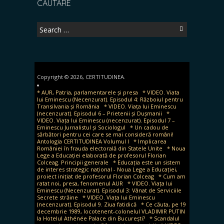
CAUTARE
Search
for:
Copyright © 2026, CERTITUDINEA.
* AUR, Patria, parlamentarele și presa
* VIDEO. Viata
lui Eminescu (Necenzurat). Episodul 4: Războiul pentru
Transilvania și România
* VIDEO. Viața lui Eminescu
(necenzurat). Episodul 6 – Prietenii și Dușmanii
*
VIDEO. Viața lui Eminescu (necenzurat). Episodul 7 –
Eminescu Jurnalistul și Sociologul
* Un cadou de
sărbători pentru cei care se mai consideră români!
Antologia CERTITUDINEA Volumul I
* Implicarea
României în frauda electorală din Statele Unite
* Noua
Lege a Educației elaborată de profesorul Florian
Colceag. Principii generale
* Educația este un sistem
de interes strategic național - Noua Lege a Educației,
proiect inițiat de profesorul Florian Colceag
* Cum am
ratat noi, presa, fenomenul AUR
* VIDEO. Viața lui
Eminescu (Necenzurat). Episodul 3: Vânat de Serviciile
Secrete străine
* VIDEO. Viața lui Eminescu
(necenzurat). Episodul 9. Ziua fatidică
* Ce căuta, pe 19
decembrie 1989, locotenent-colonelul VLADIMIR PUTIN
la Hotelul Athénée Palace din București?
* Scandalul