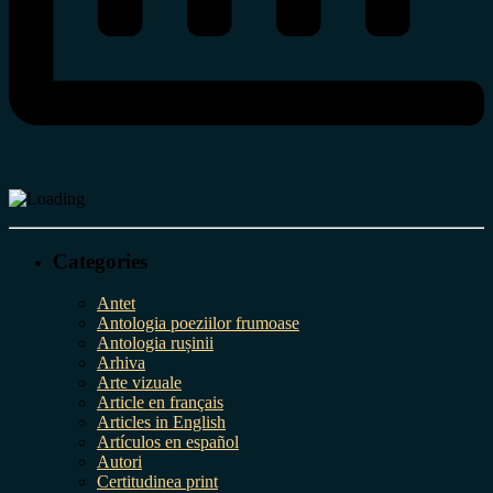
Categories
Antet
Antologia poeziilor frumoase
Antologia rușinii
Arhiva
Arte vizuale
Article en français
Articles in English
Artículos en español
Autori
Certitudinea print