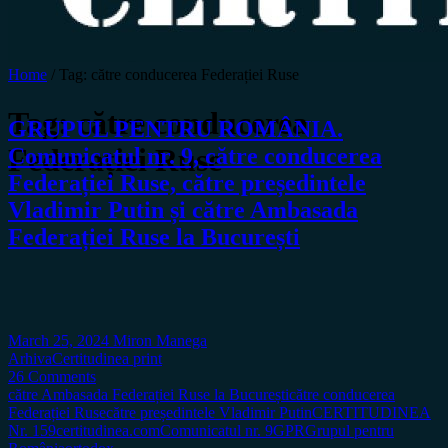
Home
/
Tag:
către conducerea Federației Ruse
Tag:
către conducerea
GRUPUL PENTRU ROMÂNIA.
Federației Ruse
Comunicatul nr. 9, către conducerea
Federației Ruse, către președintele
Vladimir Putin și către Ambasada
Federației Ruse la București
March 25, 2024
Miron Manega
Arhiva
Certitudinea print
26 Comments
către Ambasada Federației Ruse la București
către conducerea
Federației Ruse
către președintele Vladimir Putin
CERTITUDINEA
Nr. 159
certitudinea.com
Comunicatul nr. 9
GPR
Grupul pentru