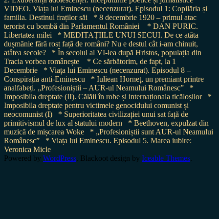
VIDEO. Viața lui Eminescu (necenzurat). Episodul 1: Copilăria și
familia. Destinul fraților săi
* 8 decembrie 1920 – primul atac
terorist cu bombă din Parlamentul României
* DAN PURIC.
Libertatea milei
* MEDITAȚIILE UNUI SECUI. De ce atâta
dușmănie fără rost față de români? Nu e destul cât i-am chinuit,
atâtea secole?
* În secolul al VI-lea după Hristos, populația din
Tracia vorbea românește
* Ce sărbătorim, de fapt, la 1
Decembrie
* Viața lui Eminescu (necenzurat). Episodul 8 –
Conspirația anti-Eminescu
* Iuliean Horneț, un premiant printre
analfabeți. „Profesioniștii – AUR-ul Neamului Românesc”
*
Imposibila dreptate (II). Călăii în robe și internaționala ticăloșilor
*
Imposibila dreptate pentru victimele genocidului comunist și
neocomunist (I)
* Superioritatea civilizației unui sat față de
primitivismul de lux al statului modern
* Beethoven, expulzat din
muzică de mișcarea Woke
* „Profesioniștii sunt AUR-ul Neamului
Românesc”
* Viața lui Eminescu. Episodul 5. Marea iubire:
Veronica Micle
Powered by
WordPress
. Blackoot design by
Iceable Themes
.