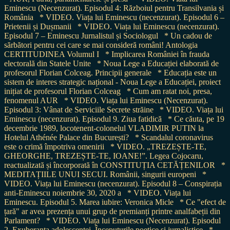
Eminescu (Necenzurat). Episodul 4: Războiul pentru Transilvania și
România
* VIDEO. Viața lui Eminescu (necenzurat). Episodul 6 –
Prietenii și Dușmanii
* VIDEO. Viața lui Eminescu (necenzurat).
Episodul 7 – Eminescu Jurnalistul și Sociologul
* Un cadou de
sărbători pentru cei care se mai consideră români! Antologia
CERTITUDINEA Volumul I
* Implicarea României în frauda
electorală din Statele Unite
* Noua Lege a Educației elaborată de
profesorul Florian Colceag. Principii generale
* Educația este un
sistem de interes strategic național - Noua Lege a Educației, proiect
inițiat de profesorul Florian Colceag
* Cum am ratat noi, presa,
fenomenul AUR
* VIDEO. Viața lui Eminescu (Necenzurat).
Episodul 3: Vânat de Serviciile Secrete străine
* VIDEO. Viața lui
Eminescu (necenzurat). Episodul 9. Ziua fatidică
* Ce căuta, pe 19
decembrie 1989, locotenent-colonelul VLADIMIR PUTIN la
Hotelul Athénée Palace din București?
* Scandalul coronavirus
este o crimă împotriva omenirii
* VIDEO. „TREZEȘTE-TE,
GHEORGHE, TREZEȘTE-TE, IOANE!”. Legea Cojocaru,
reactualizată și încorporată în CONSTITUȚIA CETĂȚENILOR
*
MEDITAȚIILE UNUI SECUI. Românii, singurii europeni
*
VIDEO. Viața lui Eminescu (necenzurat). Episodul 8 – Conspirația
anti-Eminescu noiembrie 30, 2020 a
* VIDEO. Viața lui
Eminescu. Episodul 5. Marea iubire: Veronica Micle
* Ce "efect de
țară" ar avea prezența unui grup de premianți printre analfabeții din
Parlament?
* VIDEO. Viața lui Eminescu (Necenzurat). Episodul
2. Exuberanța adolescenței. Începuturile poetice și jurnalistice
*