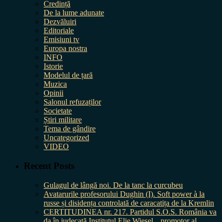
Credință
De la lume adunate
Dezvăluiri
Editoriale
Emisiuni tv
Europa nostra
INFO
Istorie
Modelul de țară
Muzica
Opinii
Salonul refuzaților
Societate
Știri militare
Tema de gândire
Uncategorized
VIDEO
Recent Posts
Gulagul de lângă noi. De la tanc la curcubeu
Avatarurile profesorului Dughin (I). Soft power à la
russe și disidența controlată de caracatița de la Kremlin
CERTITUDINEA nr. 217. Partidul S.O.S. România va
da în judecată Institutul Elie Wiesel, „promotor al