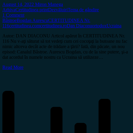
August 14, 2022
Miron Manega
Arhiva
Certitudinea print
Dezvăluiri
Tema de gândire
1 Comment
Bâstroe
Bogdan Aurescu
CERTITUDINEA Nr.
116
certitudinea.com
certitudinea.ro
Dan Diaconu
ortodox
Ucraina
Autor: DAN DIACONU Articol apărut în CERTITUDINEA Nr.
116 Nu v-aţi săturat să tot vedeţi cum cei cocoţaţi la butoane nu fac
nimic altceva decât acte de trădare a ţării? Iată, din păcate, un nou
episod: Canalul Bâstroe. Aurescu Bogdan, cu de la sine putere, şi-a
dat acordul în numele nostru ca Ucraina să utilizeze…
Read More