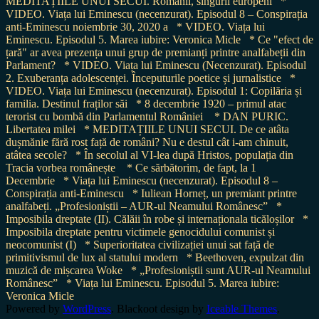
MEDITAȚIILE UNUI SECUI. Românii, singurii europeni
*
VIDEO. Viața lui Eminescu (necenzurat). Episodul 8 – Conspirația
anti-Eminescu noiembrie 30, 2020 a
* VIDEO. Viața lui
Eminescu. Episodul 5. Marea iubire: Veronica Micle
* Ce "efect de
țară" ar avea prezența unui grup de premianți printre analfabeții din
Parlament?
* VIDEO. Viața lui Eminescu (Necenzurat). Episodul
2. Exuberanța adolescenței. Începuturile poetice și jurnalistice
*
VIDEO. Viața lui Eminescu (necenzurat). Episodul 1: Copilăria și
familia. Destinul fraților săi
* 8 decembrie 1920 – primul atac
terorist cu bombă din Parlamentul României
* DAN PURIC.
Libertatea milei
* MEDITAȚIILE UNUI SECUI. De ce atâta
dușmănie fără rost față de români? Nu e destul cât i-am chinuit,
atâtea secole?
* În secolul al VI-lea după Hristos, populația din
Tracia vorbea românește
* Ce sărbătorim, de fapt, la 1
Decembrie
* Viața lui Eminescu (necenzurat). Episodul 8 –
Conspirația anti-Eminescu
* Iuliean Horneț, un premiant printre
analfabeți. „Profesioniștii – AUR-ul Neamului Românesc”
*
Imposibila dreptate (II). Călăii în robe și internaționala ticăloșilor
*
Imposibila dreptate pentru victimele genocidului comunist și
neocomunist (I)
* Superioritatea civilizației unui sat față de
primitivismul de lux al statului modern
* Beethoven, expulzat din
muzică de mișcarea Woke
* „Profesioniștii sunt AUR-ul Neamului
Românesc”
* Viața lui Eminescu. Episodul 5. Marea iubire:
Veronica Micle
Powered by
WordPress
. Blackoot design by
Iceable Themes
.