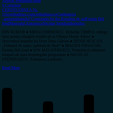
Arhiva
Certitudinea print
0 Comment
CERTITUDINEA Nr.
116
certitudinea.com
certitudinea.ro
Combaterea
„antisemitismului”
Contraselecția din România de azi
Fronda fără
fond
Mareșalul Antonescu
Nicolae Steinhardt
ortodox
DIN SUMAR ● MIHAI EMINESCU. Redacția TIMPUL strânge
bani pentru călugării români de la Sfântul Munte Athos! ●
Dezvelirea bustului lui Doru Dinu Glăvan ● DENIS BUICAN.
„Frântură de soare, spărtură de flaut” ● MAGDA URSACHE.
Fronda fără fond ● ION MĂLDĂRESCU. Pomelnicul ultimelor
retușuri ale unei dezintegrări programate ● NICOLAE
STEINHARDT. Antonescu a refuzat…
Read More