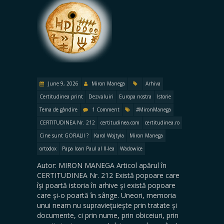
June 9, 2026
Miron Manega
Arhiva
Certitudinea print
Dezvăluiri
Europa nostra
Istorie
Tema de gândire
1 Comment
#MironManega
CERTITUDINEA Nr. 212
certitudinea.com
certitudinea.ro
Cine sunt GORALII ?
Karol Wojtyła
Miron Manega
ortodox
Papa Ioan Paul al II-lea
Wadowice
Autor: MIRON MANEGA Articol apărul în
CERTITUDINEA Nr. 212 Există popoare care
îşi poartă istoria în arhive şi există popoare
care şi-o poartă în sânge. Uneori, memoria
unui neam nu supravieţuieşte prin tratate şi
documente, ci prin nume, prin obiceiuri, prin