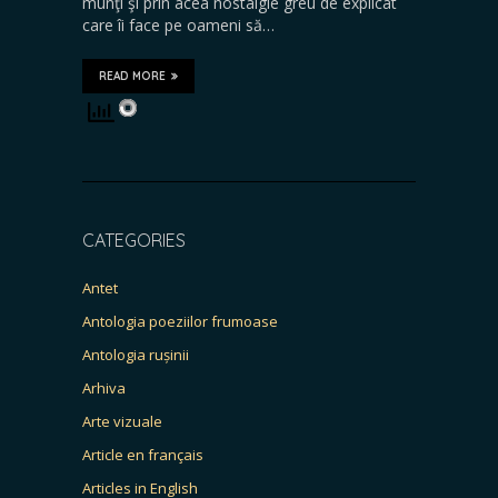
munţi şi prin acea nostalgie greu de explicat
care îi face pe oameni să…
READ MORE
CATEGORIES
Antet
Antologia poeziilor frumoase
Antologia rușinii
Arhiva
Arte vizuale
Article en français
Articles in English