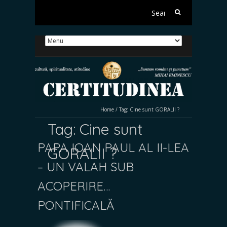
Search
for:
Home
/
Tag:
Cine sunt GORALII ?
Tag:
Cine sunt
PAPA IOAN PAUL AL II-LEA
GORALII ?
– UN VALAH SUB
ACOPERIRE…
PONTIFICALĂ