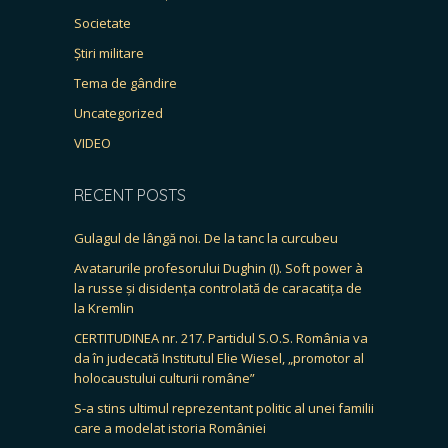
Societate
Știri militare
Tema de gândire
Uncategorized
VIDEO
RECENT POSTS
Gulagul de lângă noi. De la tanc la curcubeu
Avatarurile profesorului Dughin (I). Soft power à
la russe și disidența controlată de caracatița de
la Kremlin
CERTITUDINEA nr. 217. Partidul S.O.S. România va
da în judecată Institutul Elie Wiesel, „promotor al
holocaustului culturii române”
S-a stins ultimul reprezentant politic al unei familii
care a modelat istoria României