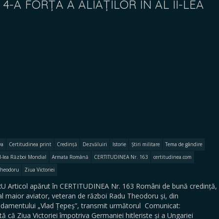
-A FORȚĂ A ALIAȚILOR ÎN AL II-LEA
va
Certitudinea print
Credință
Dezvăluiri
Istorie
Știri militare
Tema de gândire
l II-lea Război Mondial
Armata Română
CERTITUDINEA Nr. 163
certitudinea.com
Theodoru
Ziua Victoriei
 Articol apărut în CERTITUDINEA Nr. 163 Români de bună credință,
l maior aviator, veteran de război Radu Theodoru și, din
ndamentului „Vlad Țepeș”, transmit următorul Comunicat:
că Ziua Victoriei împotriva Germaniei hitleriste și a Ungariei