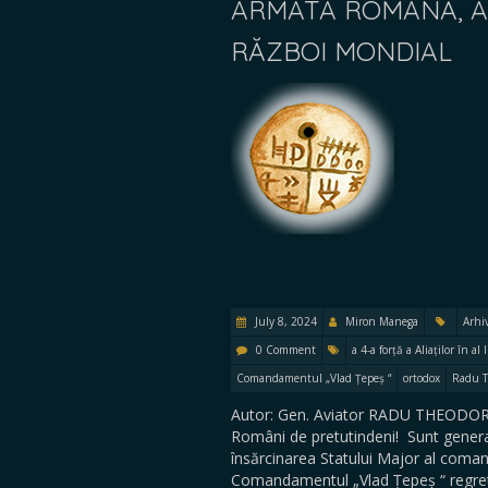
ARMATA ROMÂNĂ, A 4
RĂZBOI MONDIAL
July 8, 2024
Miron Manega
Arhi
0 Comment
a 4-a forță a Aliaților în a
Comandamentul „Vlad Țepeș “
ortodox
Radu 
Autor: Gen. Aviator RADU THEODORU
Români de pretutindeni! Sunt genera
însărcinarea Statului Major al coma
Comandamentul „Vlad Țepeș “ regretă 