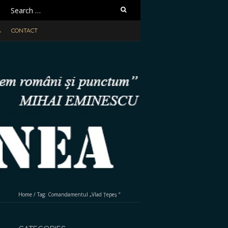
Search
for:
A
CONTACT
Home
/
Tag:
Comandamentul „Vlad Țepeș “