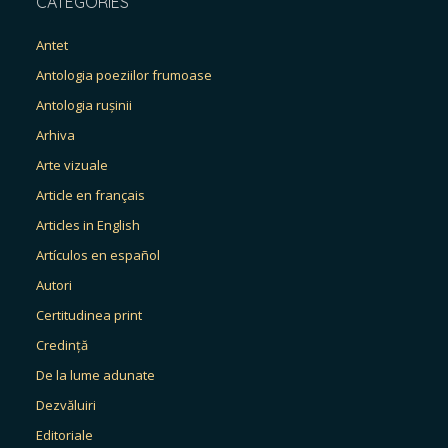
CATEGORIES
Antet
Antologia poeziilor frumoase
Antologia rușinii
Arhiva
Arte vizuale
Article en français
Articles in English
Artículos en español
Autori
Certitudinea print
Credință
De la lume adunate
Dezvăluiri
Editoriale