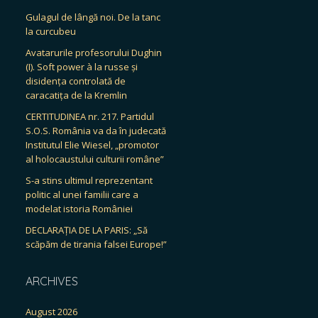
Gulagul de lângă noi. De la tanc
la curcubeu
Avatarurile profesorului Dughin
(I). Soft power à la russe și
disidența controlată de
caracatița de la Kremlin
CERTITUDINEA nr. 217. Partidul
S.O.S. România va da în judecată
Institutul Elie Wiesel, „promotor
al holocaustului culturii române”
S-a stins ultimul reprezentant
politic al unei familii care a
modelat istoria României
DECLARAȚIA DE LA PARIS: „Să
scăpăm de tirania falsei Europe!”
ARCHIVES
August 2026