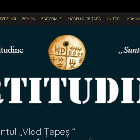
SPRE NOI
ECHIPA
EDITORIALE
MODELUL DE ȚARĂ
AUTORI
ARHIV
ul „Vlad Țepeș “