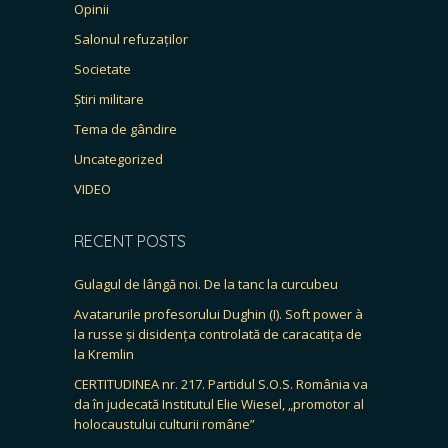
Opinii
Salonul refuzaților
Societate
Știri militare
Tema de gândire
Uncategorized
VIDEO
RECENT POSTS
Gulagul de lângă noi. De la tanc la curcubeu
Avatarurile profesorului Dughin (I). Soft power à
la russe și disidența controlată de caracatița de
la Kremlin
CERTITUDINEA nr. 217. Partidul S.O.S. România va
da în judecată Institutul Elie Wiesel, „promotor al
holocaustului culturii române”