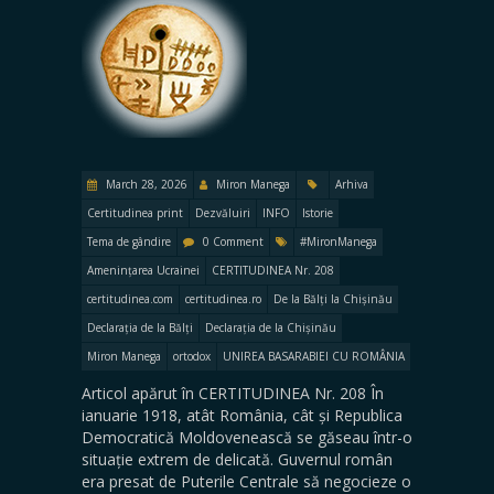
March 28, 2026
Miron Manega
Arhiva
Certitudinea print
Dezvăluiri
INFO
Istorie
Tema de gândire
0 Comment
#MironManega
Amenințarea Ucrainei
CERTITUDINEA Nr. 208
certitudinea.com
certitudinea.ro
De la Bălți la Chișinău
Declarația de la Bălți
Declarația de la Chișinău
Miron Manega
ortodox
UNIREA BASARABIEI CU ROMÂNIA
Articol apărut în CERTITUDINEA Nr. 208 În
ianuarie 1918, atât România, cât și Republica
Democratică Moldovenească se găseau într-o
situație extrem de delicată. Guvernul român
era presat de Puterile Centrale să negocieze o