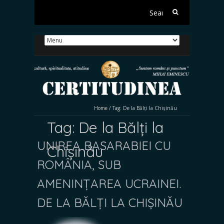
Search
for:
Home
/
Tag:
De la Bălți la Chișinău
Tag:
De la Bălți la
UNIREA BASARABIEI CU
Chișinău
ROMÂNIA, SUB
AMENINȚAREA UCRAINEI.
DE LA BĂLȚI LA CHIȘINĂU