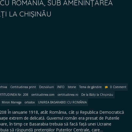
 CU ROMÂNIA, SUB AMENINȚAREA
LȚI LA CHIȘINĂU
rhiva
Certitudinea print
Dezvăluiri
INFO
Istorie
Tema de gândire
0 Comment
RTITUDINEA Nr. 208
certitudinea.com
certitudinea.ro
De la Bălți la Chișinău
Miron Manega
ortodox
UNIREA BASARABIEI CU ROMÂNIA
208 În ianuarie 1918, atât România, cât și Republica Democratică
ație extrem de delicată. Guvernul român era presat de Puterile
are, în timp ce Basarabia trebuia să facă față unei Ucraine
buia să răspundă pretențiilor Puterilor Centrale, care…