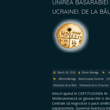
UNIREA BASARABIEI
UCRAINEI. DE LA BĂ
March 28, 2026
Miron Manega
A
#MironManega
Amenințarea Ucrainei
CE
Declarația de la Bălți
Declarația de la Chișinău
Articol apărut în CERTITUDINEA Nr. 
Moldovenească se găseau într-o situ
Centrale să negocieze o pace umilito
expansioniste. Guvernul Averescu tre