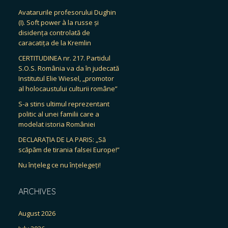
Avatarurile profesorului Dughin
(I). Soft power à la russe și
disidența controlată de
caracatița de la Kremlin
CERTITUDINEA nr. 217. Partidul
S.O.S. România va da în judecată
Institutul Elie Wiesel, „promotor
al holocaustului culturii române”
S-a stins ultimul reprezentant
politic al unei familii care a
modelat istoria României
DECLARAȚIA DE LA PARIS: „Să
scăpăm de tirania falsei Europe!”
Nu înțeleg ce nu înțelegeți!
ARCHIVES
August 2026