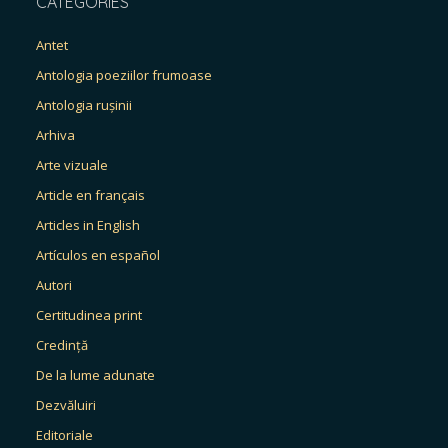
CATEGORIES
Antet
Antologia poeziilor frumoase
Antologia rușinii
Arhiva
Arte vizuale
Article en français
Articles in English
Artículos en español
Autori
Certitudinea print
Credință
De la lume adunate
Dezvăluiri
Editoriale