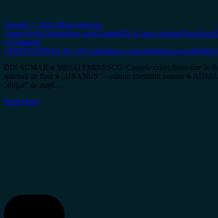
October 7, 2025
Miron Manega
Antet
Arhiva
Certitudinea print
Credință
De la lume adunate
Dezvăluiri
E
0 Comment
CERTITUDINEA Nr. 197
certitudinea.com
certitudinea.ro
credință
De 
DIN SUMAR ● MIHAI EMINESCU. Cauzele crizei financiare în Român
spărtură de flaut ● „URANUS” – editura identității noastre ●
„dirijat” de după…
Read More