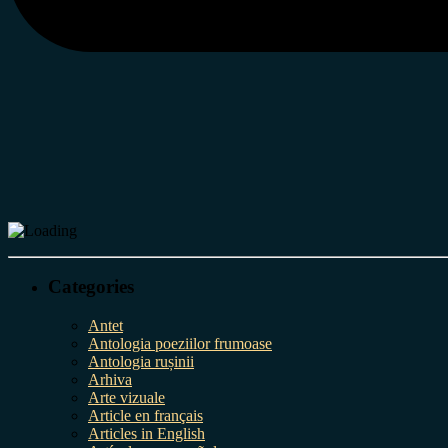
Categories
Antet
Antologia poeziilor frumoase
Antologia rușinii
Arhiva
Arte vizuale
Article en français
Articles in English