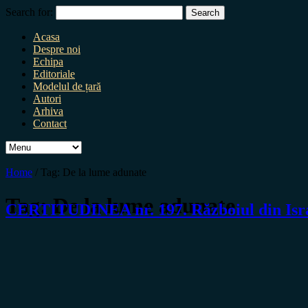
Search for:
Acasa
Despre noi
Echipa
Editoriale
Modelul de țară
Autori
Arhiva
Contact
Home
/
Tag:
De la lume adunate
Tag:
De la lume adunate
CERTITUDINEA nr. 197. Războiul din Israe