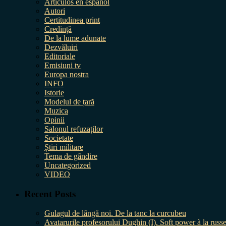
Artículos en español
Autori
Certitudinea print
Credință
De la lume adunate
Dezvăluiri
Editoriale
Emisiuni tv
Europa nostra
INFO
Istorie
Modelul de țară
Muzica
Opinii
Salonul refuzaților
Societate
Știri militare
Tema de gândire
Uncategorized
VIDEO
Recent Posts
Gulagul de lângă noi. De la tanc la curcubeu
Avatarurile profesorului Dughin (I). Soft power à la russe