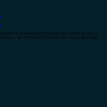
re
ox
onosite ale ideologiei ● DENIS BUICAN. Frântură de soare,
cea Vulcănescu ● CONSTANTIN COJOCARU. Spirala dezastrului