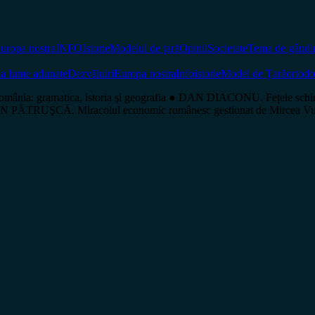
uropa nostra
INFO
Istorie
Modelul de țară
Opinii
Societate
Tema de gândi
la lume adunate
Dezvăluiri
Europa nostra
Info
istorie
Model de Țară
ortod
ia: gramatica, istoria şi geografia ● DAN DIACONU. Fețele schim
 ADRIAN PĂTRUŞCĂ. Miracolul economic românesc gestionat de Mir