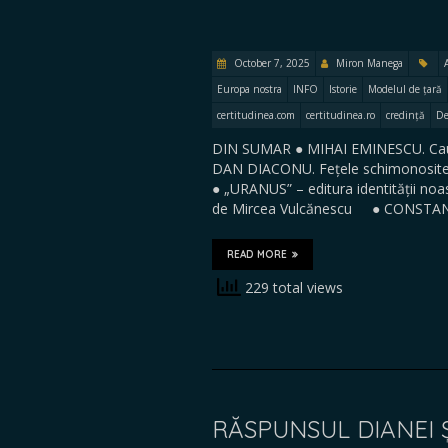
October 7, 2025
Miron Manega
Europa nostra
INFO
Istorie
Modelul de țară
certitudinea.com
certitudinea.ro
credință
De
DIN SUMAR ● MIHAI EMINESCU. Cauzele
DAN DIACONU. Fețele schimonosite a
● „URANUS” – editura identității n
de Mircea Vulcănescu ● CONSTANTIN
READ MORE
229 total views
RĂSPUNSUL DIANEI 