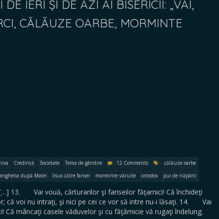
DE IERI ȘI DE AZI AI BISERICII: „VAI,
RCI, CĂLĂUZE OARBE, MORMINTE
hiva
Credință
Societate
Tema de gândire
12 Comments
călăuze oarbe
anghelia după Matei
Iisus către farisei
morminte văruite
ortodox
pui de năpârci
] 13. Vai vouă, cărturarilor şi fariseilor făţarnici! Că închideţi
; că voi nu intraţi, şi nici pe cei ce vor să intre nu-i lăsaţi. 14. Vai
ici! Că mâncaţi casele văduvelor şi cu făţărnicie vă rugaţi îndelung;