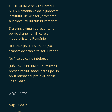
CERTITUDINEA nr. 217. Partidul
S.O.S. România va da în judecată
Institutul Elie Wiesel, „promotor
al holocaustului culturii române”
S-a stins ultimul reprezentant
politic al unei familii care a
modelat istoria României
DECLARAȚIA DE LA PARIS: „Să
scăpăm de tirania falsei Europe!”
Nu înțeleg ce nu înțelegeți!
„MĂ BAZEZ PE TINE” – autograful
președintelui Isaac Herzog pe un
obuz lansat asupra civililor din
Fâșia Gaza
ARCHIVES
August 2026