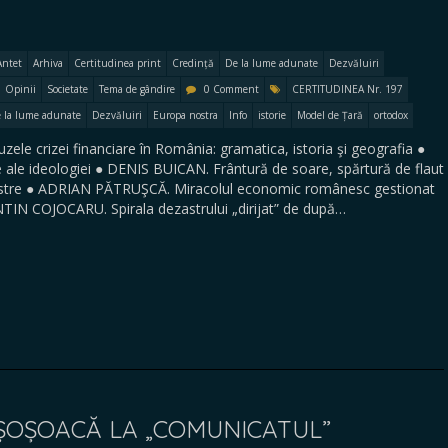
Antet
Arhiva
Certitudinea print
Credință
De la lume adunate
Dezvăluiri
Opinii
Societate
Tema de gândire
0 Comment
CERTITUDINEA Nr. 197
 la lume adunate
Dezvăluiri
Europa nostra
Info
istorie
Model de Țară
ortodox
 crizei financiare în România: gramatica, istoria şi geografia ●
le ideologiei ● DENIS BUICAN. Frântură de soare, spărtură de flaut
oastre ● ADRIAN PĂTRUŞCĂ. Miracolul economic românesc gestionat
 COJOCARU. Spirala dezastrului „dirijat” de după…
ȘOȘOACĂ LA „COMUNICATUL”