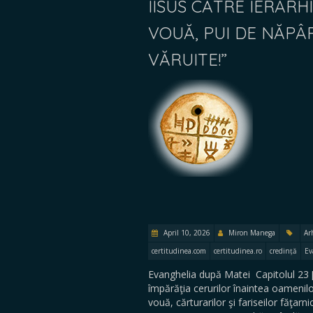
IISUS CĂTRE IERARHII 
VOUĂ, PUI DE NĂPÂ
VĂRUITE!”
April 10, 2026
Miron Manega
Ar
certitudinea.com
certitudinea.ro
credință
Ev
Evanghelia după Matei Capitolul 23 […
împărăţia cerurilor înaintea oamenilor
vouă, cărturarilor şi fariseilor făţarn