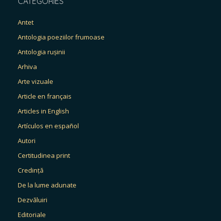
CATEGORIES
Antet
Antologia poeziilor frumoase
Antologia rușinii
Arhiva
Arte vizuale
Article en français
Articles in English
Artículos en español
Autori
Certitudinea print
Credință
De la lume adunate
Dezvăluiri
Editoriale