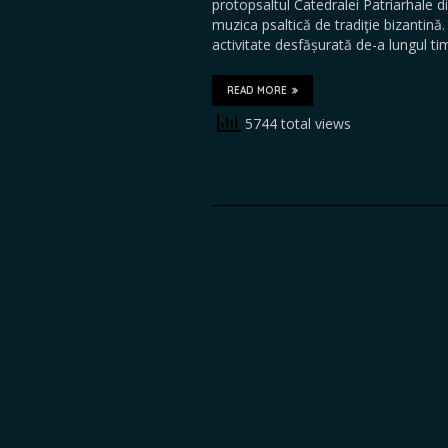
protopsaltul Catedralei Patriarhale di
muzica psaltică de tradiţie bizantin
activitate desfășurată de-a lungul 
READ MORE
5744 total views