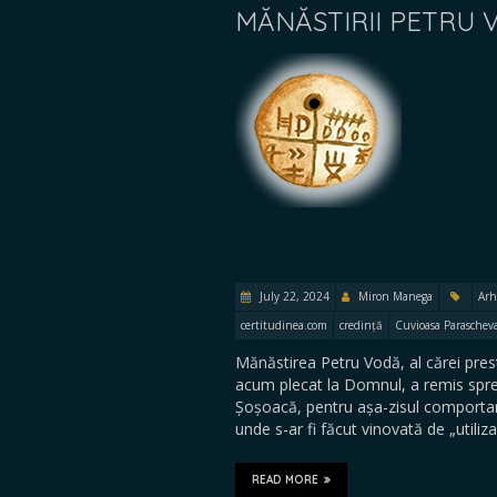
MĂNĂSTIRII PETRU 
July 22, 2024
Miron Manega
Arh
certitudinea.com
credință
Cuvioasa Paraschev
Mănăstirea Petru Vodă, al cărei prest
acum plecat la Domnul, a remis spre
Șoșoacă, pentru așa-zisul comportam
unde s-ar fi făcut vinovată de „utiliz
READ MORE