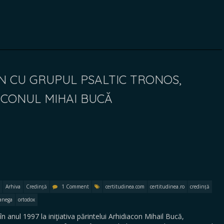
N CU GRUPUL PSALTIC TRONOS,
ACONUL MIHAI BUCĂ
Arhiva
Credință
1 Comment
certitudinea.com
certitudinea.ro
credință
anega
ortodox
în anul 1997 la iniţiativa părintelui Arhidiacon Mihail Bucă,