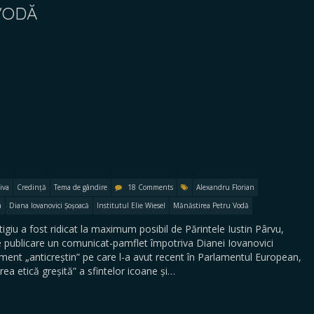
VODĂ
iva
Credință
Tema de gândire
18 Comments
Alexandru Florian
a
Diana Iovanovici Șoșoacă
Institutul Elie Wiesel
Mănăstirea Petru Vodă
igiu a fost ridicat la maximum posibil de Părintele Iustin Pârvu,
 publicare un comunicat-pamflet împotriva Dianei Iovanovici
ent „anticreștin” pe care l-a avut recent în Parlamentul European,
area etică greșită” a sfintelor icoane și…