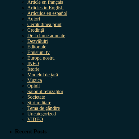
Article en français
Articles in English
Artículos en español
Autori
Certitudinea print
Credință
De la lume adunate
Dezvăluiri
Editoriale
Emisiuni tv
Europa nostra
INFO
Istorie
Modelul de țară
Muzica
Opinii
Salonul refuzaților
Societate
Știri militare
Tema de gândire
Uncategorized
VIDEO
Recent Posts