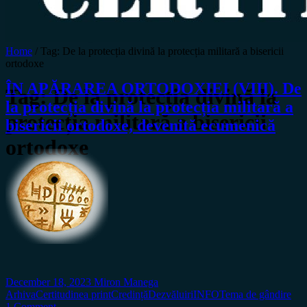
Home
/
Tag:
De la protecția divină la protecția militară a bisericii
ortodoxe
ÎN APĂRAREA ORTODOXIEI (VIII). De
Tag:
De la protecția divină la
la protecția divină la protecția militară a
protecția militară a bisericii
bisericii ortodoxe, devenită ecumenică
ortodoxe
December 18, 2023
Miron Manega
Arhiva
Certitudinea print
Credință
Dezvăluiri
INFO
Tema de gândire
1 Comment