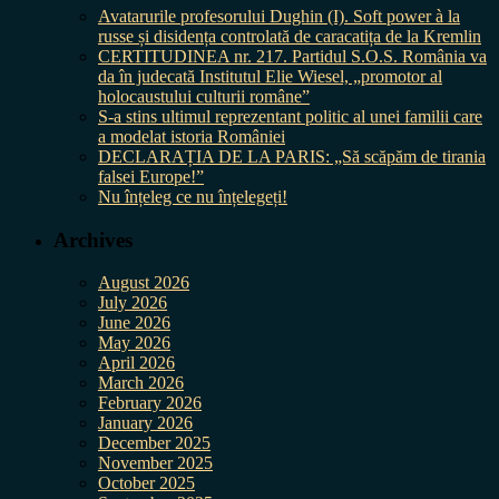
Avatarurile profesorului Dughin (I). Soft power à la
russe și disidența controlată de caracatița de la Kremlin
CERTITUDINEA nr. 217. Partidul S.O.S. România va
da în judecată Institutul Elie Wiesel, „promotor al
holocaustului culturii române”
S-a stins ultimul reprezentant politic al unei familii care
a modelat istoria României
DECLARAȚIA DE LA PARIS: „Să scăpăm de tirania
falsei Europe!”
Nu înțeleg ce nu înțelegeți!
Archives
August 2026
July 2026
June 2026
May 2026
April 2026
March 2026
February 2026
January 2026
December 2025
November 2025
October 2025