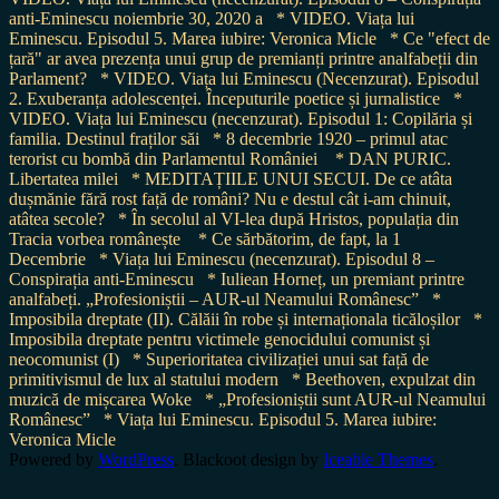
anti-Eminescu noiembrie 30, 2020 a
* VIDEO. Viața lui
Eminescu. Episodul 5. Marea iubire: Veronica Micle
* Ce "efect de
țară" ar avea prezența unui grup de premianți printre analfabeții din
Parlament?
* VIDEO. Viața lui Eminescu (Necenzurat). Episodul
2. Exuberanța adolescenței. Începuturile poetice și jurnalistice
*
VIDEO. Viața lui Eminescu (necenzurat). Episodul 1: Copilăria și
familia. Destinul fraților săi
* 8 decembrie 1920 – primul atac
terorist cu bombă din Parlamentul României
* DAN PURIC.
Libertatea milei
* MEDITAȚIILE UNUI SECUI. De ce atâta
dușmănie fără rost față de români? Nu e destul cât i-am chinuit,
atâtea secole?
* În secolul al VI-lea după Hristos, populația din
Tracia vorbea românește
* Ce sărbătorim, de fapt, la 1
Decembrie
* Viața lui Eminescu (necenzurat). Episodul 8 –
Conspirația anti-Eminescu
* Iuliean Horneț, un premiant printre
analfabeți. „Profesioniștii – AUR-ul Neamului Românesc”
*
Imposibila dreptate (II). Călăii în robe și internaționala ticăloșilor
*
Imposibila dreptate pentru victimele genocidului comunist și
neocomunist (I)
* Superioritatea civilizației unui sat față de
primitivismul de lux al statului modern
* Beethoven, expulzat din
muzică de mișcarea Woke
* „Profesioniștii sunt AUR-ul Neamului
Românesc”
* Viața lui Eminescu. Episodul 5. Marea iubire:
Veronica Micle
Powered by
WordPress
. Blackoot design by
Iceable Themes
.