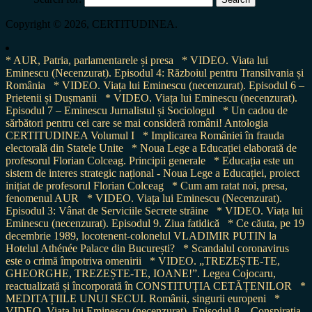
Copyright © 2026, CERTITUDINEA.
* AUR, Patria, parlamentarele și presa
* VIDEO. Viata lui
Eminescu (Necenzurat). Episodul 4: Războiul pentru Transilvania și
România
* VIDEO. Viața lui Eminescu (necenzurat). Episodul 6 –
Prietenii și Dușmanii
* VIDEO. Viața lui Eminescu (necenzurat).
Episodul 7 – Eminescu Jurnalistul și Sociologul
* Un cadou de
sărbători pentru cei care se mai consideră români! Antologia
CERTITUDINEA Volumul I
* Implicarea României în frauda
electorală din Statele Unite
* Noua Lege a Educației elaborată de
profesorul Florian Colceag. Principii generale
* Educația este un
sistem de interes strategic național - Noua Lege a Educației, proiect
inițiat de profesorul Florian Colceag
* Cum am ratat noi, presa,
fenomenul AUR
* VIDEO. Viața lui Eminescu (Necenzurat).
Episodul 3: Vânat de Serviciile Secrete străine
* VIDEO. Viața lui
Eminescu (necenzurat). Episodul 9. Ziua fatidică
* Ce căuta, pe 19
decembrie 1989, locotenent-colonelul VLADIMIR PUTIN la
Hotelul Athénée Palace din București?
* Scandalul coronavirus
este o crimă împotriva omenirii
* VIDEO. „TREZEȘTE-TE,
GHEORGHE, TREZEȘTE-TE, IOANE!”. Legea Cojocaru,
reactualizată și încorporată în CONSTITUȚIA CETĂȚENILOR
*
MEDITAȚIILE UNUI SECUI. Românii, singurii europeni
*
VIDEO. Viața lui Eminescu (necenzurat). Episodul 8 – Conspirația