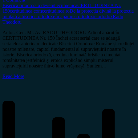
Biserica ortodoxă a devenit ecumenică
CERTITUDINEA Nr.
150
certitudinea.com
certitudinea.ro
De la protecția divină la protecția
militară a bisericii ortodoxe
În apărarea ortodoxiei
ortodox
Radu
Theodoru
Autor: Gen. Mr. Av. RADU THEODORU Articol apărut în
CERTITUDINEA Nr. 150 Închei acest serial care se adaugă
serialelor anterioare dedicate Bisericii Ortodoxe Române și credinței
noastre milenare, capitol fundamental al supraviețuirii noastre în
istorie. Biserica ortodoxă, credința luminată hristic a cimentat
românitatea jertfelnică și eroică explicând simplu misterul
supraviețuirii noastre într-o lume vrășmașă. Suntem…
Read More