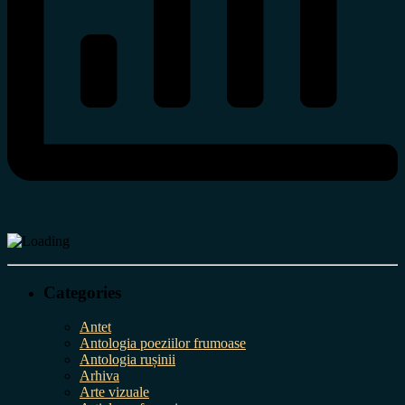
Categories
Antet
Antologia poeziilor frumoase
Antologia rușinii
Arhiva
Arte vizuale