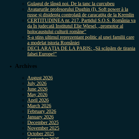
Gulagul de lângă noi. De la tanc la curcubeu
Avatarurile profesorului Dughin (I). Soft power à la
russe și disidența controlată de caracatița de la Kremlin
CERTITUDINEA nr. 217. Partidul S.O.S. România va
da în judecată Institutul Elie Wiesel, „promotor al
holocaustului culturii române”
S-a stins ultimul reprezentant politic al unei familii care
a modelat istoria României
DECLARAȚIA DE LA PARIS: „Să scăpăm de tirania
falsei Europe!”
Archives
August 2026
July 2026
June 2026
May 2026
April 2026
March 2026
February 2026
January 2026
December 2025
November 2025
October 2025