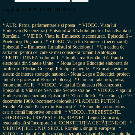
for:
Copyright © 2026, CERTITUDINEA.
* AUR, Patria, parlamentarele și presa
* VIDEO. Viata lui
Eminescu (Necenzurat). Episodul 4: Războiul pentru Transilvania și
România
* VIDEO. Viața lui Eminescu (necenzurat). Episodul 6 –
Prietenii și Dușmanii
* VIDEO. Viața lui Eminescu (necenzurat).
Episodul 7 – Eminescu Jurnalistul și Sociologul
* Un cadou de
sărbători pentru cei care se mai consideră români! Antologia
CERTITUDINEA Volumul I
* Implicarea României în frauda
electorală din Statele Unite
* Noua Lege a Educației elaborată de
profesorul Florian Colceag. Principii generale
* Educația este un
sistem de interes strategic național - Noua Lege a Educației, proiect
inițiat de profesorul Florian Colceag
* Cum am ratat noi, presa,
fenomenul AUR
* VIDEO. Viața lui Eminescu (Necenzurat).
Episodul 3: Vânat de Serviciile Secrete străine
* VIDEO. Viața lui
Eminescu (necenzurat). Episodul 9. Ziua fatidică
* Ce căuta, pe 19
decembrie 1989, locotenent-colonelul VLADIMIR PUTIN la
Hotelul Athénée Palace din București?
* Scandalul coronavirus
este o crimă împotriva omenirii
* VIDEO. „TREZEȘTE-TE,
GHEORGHE, TREZEȘTE-TE, IOANE!”. Legea Cojocaru,
reactualizată și încorporată în CONSTITUȚIA CETĂȚENILOR
*
MEDITAȚIILE UNUI SECUI. Românii, singurii europeni
*
VIDEO. Viața lui Eminescu (necenzurat). Episodul 8 – Conspirația