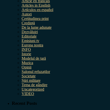
Article en français
Articles in English
Artículos en español
Autori
Certitudinea print
Credință
De la lume adunate
Dezvăluiri
Editoriale
Emisiuni tv
Europa nostra
INFO
Istorie
Modelul de țară
Muzica
Opinii
Salonul refuzaților
Societate
Știri militare
Tema de gândire
Uncategorized
VIDEO
Recent Posts