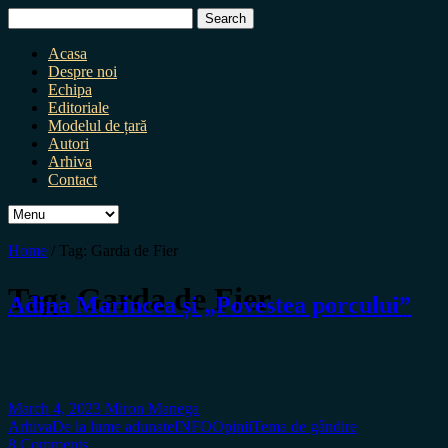
Search
for:
Acasa
Despre noi
Echipa
Editoriale
Modelul de țară
Autori
Arhiva
Contact
Home
/
Tag:
Garda de Fier
Tag:
Garda de Fier
Adina Marincea și „Povestea porcului”
March 4, 2023
Miron Manega
Arhiva
De la lume adunate
INFO
Opinii
Tema de gândire
8 Comments