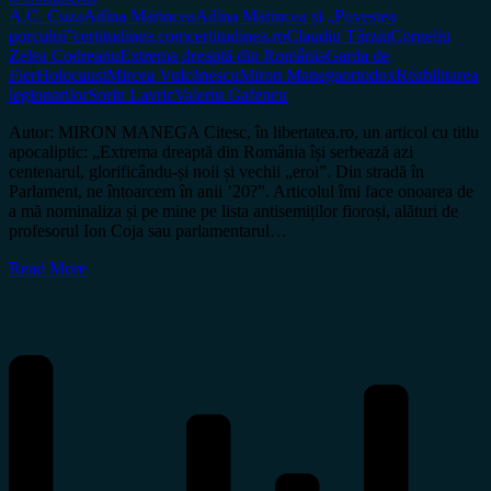
A.C. Cuza
Adina Marincea
Adina Marincea și „Povestea
porcului”
certitudinea.com
certitudinea.ro
Claudiu Târziu
Corneliu
Zelea Codreanu
Extrema dreaptă din România
Garda de
Fier
Holocaust
Mircea Vulcănescu
Miron Manega
ortodox
Reabilitarea
legionarilor
Sorin Lavric
Valeriu Gafencu
Autor: MIRON MANEGA Citesc, în libertatea.ro, un articol cu titlu
apocaliptic: „Extrema dreaptă din România își serbează azi
centenarul, glorificându-și noii și vechii „eroi”. Din stradă în
Parlament, ne întoarcem în anii ’20?”. Articolul îmi face onoarea de
a mă nominaliza și pe mine pe lista antisemiților fioroși, alături de
profesorul Ion Coja sau parlamentarul…
Read More