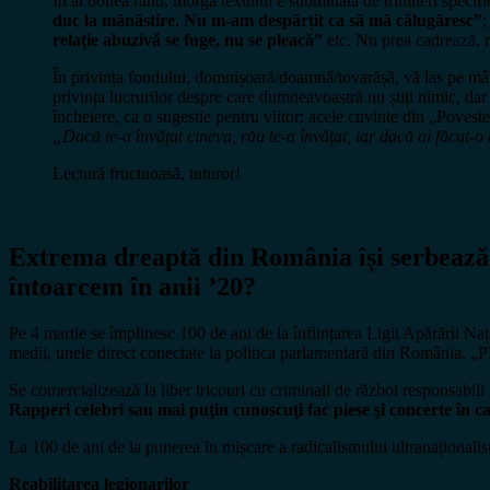
În al doilea rând, morga textului e subminată de trimiteri specifice
duc la mănăstire. Nu m-am despărțit ca să mă călugăresc”
relație abuzivă se fuge, nu se pleacă”
etc. Nu prea cadrează, 
În privința fondului, domnișoară/doamnă/tovarășă, vă las pe mâna
privința lucrurilor despre care dumneavoastră nu știți nimic, dar 
încheiere, ca o sugestie pentru viitor: acele cuvinte din „Poveste
„Dacă te-a învățat cineva, rău te-a învățat, iar dacă ai făcut-o
Lectură fructuoasă, tuturor!
Extrema dreaptă din România își serbează az
întoarcem în anii ’20?
Pe 4 martie se împlinesc 100 de ani de la înființarea Ligii Apărării Naț
medii, unele direct conectate la politica parlamentară din România. „P
Se comercializează la liber tricouri cu criminali de război responsabi
Rapperi celebri sau mai puţin cunoscuţi fac piese şi concerte în car
La 100 de ani de la punerea ȋn mișcare a radicalismului ultranaționalis
Reabilitarea legionarilor