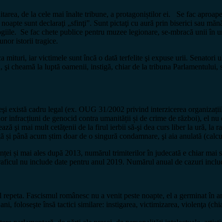
litarea, de la cele mai ȋnalte tribune, a protagoniștilor ei. Se fac aproap
 noapte sunt declaraţi „sfinţi”. Sunt pictaţi cu aură prin biserici sau mă
deologiile. Se fac chete publice pentru muzee legionare, se-mbracă unii în 
unor istorii tragice.
ituri, iar victimele sunt încă o dată terfelite şi expuse urii. Senatori ult
, şi cheamă la luptă oamenii, instigă, chiar de la tribuna Parlamentului, s
şi există cadru legal (ex. OUG 31/2002 privind interzicerea organizațiilor,
 infracțiuni de genocid contra umanității și de crime de război), el nu e
 şi mai mult cetăţenii de la firul ierbii să-şi dea curs liber la ură, la r
și până acum știm doar de o singură condamnare, şi aia anulată (calcule
nței și mai ales după 2013, numărul trimiterilor în judecată e chiar mai 
aficul nu include date pentru anul 2019. Numărul anual de cazuri includ
repeta. Fascismul românesc nu a venit peste noapte, el a germinat în ani
, foloseşte însă tactici similare: instigarea, victimizarea, violenţa (chi