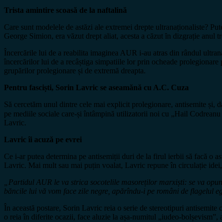
Trista amintire scoasă de la naftalină
Care sunt modelele de astăzi ale extremei drepte ultranaționaliste? P
George Simion, era văzut drept aliat, acesta a căzut ȋn dizgrație anul
Încercările lui de a reabilita imaginea AUR i-au atras din rândul ultrana
încercărilor lui de a recâștiga simpatiile lor prin ocheade prolegionar
grupărilor prolegionare și de extremă dreapta.
Pentru fasciști, Sorin Lavric se aseamănă cu A.C. Cuza
Să cercetăm unul dintre cele mai explicit prolegionare, antisemite și,
pe mediile sociale care-și întâmpină utilizatorii noi cu „Hail Codre
Lavric.
Lavric îi acuză pe evrei
Ce i-ar putea determina pe antisemiții duri de la firul ierbii să facă o a
Lavric. Mai mult sau mai puțin voalat, Lavric repune în circulație idei
„Partidul AUR le va strica socotelile masoreților marxiști: se va opu
băncile lui vă vom face zile negre, apărîndu-i pe români de flagelul eg
În această postare, Sorin Lavric reia o serie de stereotipuri antisemit
o reia în diferite ocazii, face aluzie la așa-numitul „iudeo-bolșevism”, 