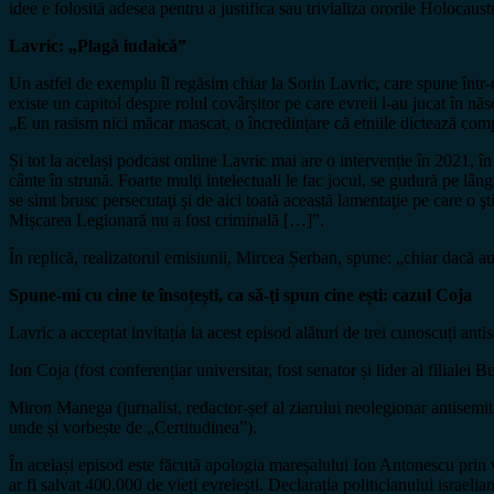
idee e folosită adesea pentru a justifica sau trivializa ororile Holocaus
Lavric: „Plagă iudaică”
Un astfel de exemplu îl regăsim chiar la Sorin Lavric, care spune într-
existe un capitol despre rolul covârșitor pe care evreii l-au jucat în 
„E un rasism nici măcar mascat, o încredințare că etniile dictează comp
Și tot la același podcast online Lavric mai are o intervenție în 2021, 
cânte în strună. Foarte mulţi intelectuali le fac jocul, se gudură pe lâng
se simt brusc persecutaţi şi de aici toată această lamentaţie pe care o şt
Mișcarea Legionară nu a fost criminală […]”.
În replică, realizatorul emisiunii, Mircea Șerban, spune: „chiar dacă a
Spune-mi cu cine te însoțești, ca să-ți spun cine ești: cazul Coja
Lavric a acceptat invitația la acest episod alături de trei cunoscuți ant
Ion Coja (fost conferențiar universitar, fost senator și lider al filial
Miron Manega (jurnalist, redactor-șef al ziarului neolegionar antisem
unde și vorbește de „Certitudinea”).
În același episod este făcută apologia mareșalului Ion Antonescu prin 
ar fi salvat 400.000 de vieți evreiești. Declarația politicianului israel