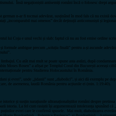
mitismului. Însă negaționiștii antisemiți români încă o folosesc drept ar
t german n-ar fi tocmai adevărat, susținând în mod fals că nu există dove
tratați „incomparabil mai omenos” decât deținuții anticomuniști și legiona
tul lui Coja e unul vechi și slab: faptul că nu au fost emise ordine scri
i formule ambigue precum „soluția finală” pentru a-și ascunde adevăratel
enului”.
ce limbajul. Cu atât mai mult se poate spune asta astăzi, după condamnar
bin Moses Rosen” a afișat pe Templul Coral din București aceeași cifră 
i Internaționale pentru Studierea Holocaustului în România.
ni și evrei”, unde „jidanii” sunt „diabolici”, și aici dă exemplu pe depu
 care, de asemenea, laudă România pentru acțiunile ei (min. 1:19:40).
e istorice și susțin narațiunile ultranaționaliștilor români despre pretin
i apară istoria. La fel cum rasiștii își argumentează intoleranța spunând c
ile puținilor evrei care le confirmă spusele. Mai mult, diabolizarea evreilor
și Horia Bozdoghină, „Polemica Paulescu”, și Bozdoghină, „Antisemiti