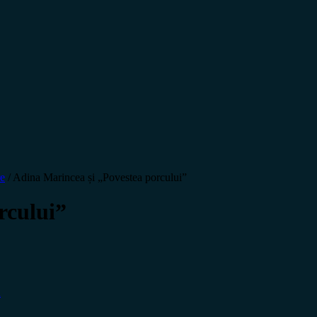
e
/
Adina Marincea și „Povestea porcului”
rcului”
a