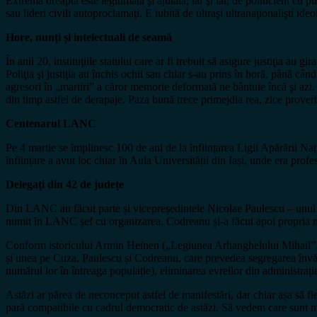
Extrema dreaptă este legitimată şi ajutată, iar şi iar, de politicieni cu p
sau lideri civili autoproclamaţi. E iubită de ultraşi ultranaţionalişti ideo
Hore, nunți și intelectuali de seamă
În anii 20, instituţiile statului care ar fi trebuit să asigure justiţia au 
Poliţia şi justiţia au închis ochii sau chiar s-au prins în horă, până câ
agresori în „martiri” a căror memorie deformată ne bântuie încă şi azi. L
din timp astfel de derapaje. Paza bună trece primejdia rea, zice proverb
Centenarul LANC
Pe 4 martie se ȋmplinesc 100 de ani de la ȋnființarea Ligii Apărării Na
ȋnființare a avut loc chiar ȋn Aula Universității din Iași, unde era pro
Delegați din 42 de județe
Din LANC au făcut parte și vicepreședintele Nicolae Paulescu – unul din
numit ȋn LANC șef cu organizarea. Codreanu și-a făcut apoi propria 
Conform istoricului Armin Heinen („Legiunea Arhanghelului Mihail”, p. 
și unea pe Cuza, Paulescu și Codreanu, care prevedea segregarea ȋnvăță
numărul lor în întreaga populație), eliminarea evreilor din administr
Astăzi ar părea de neconceput astfel de manifestări, dar chiar așa să fi
pară compatibile cu cadrul democratic de astăzi. Să vedem care sunt meca