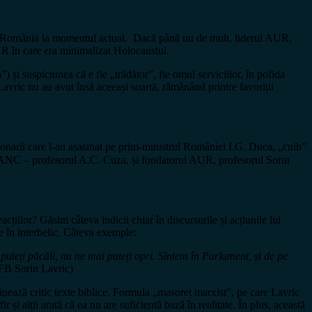
e ȋn România la momentul actual. Dacă până nu de mult, liderul AUR,
AUR ȋn care era minimalizat Holocaustul.
) și suspiciunea că e fie „trădător”, fie omul serviciilor, în pofida
avric nu au avut însă aceeași soartă, rămânând printre favoriții
ionarii care l-au asasinat pe prim-ministrul României I.G. Duca, „cuib”
l LANC – profesorul A.C. Cuza, și fondatorul AUR, profesorul Sorin
acțiilor? Găsim câteva indicii chiar în discursurile și acțiunile lui
te în interbelic. Câteva exemple:
uteți păcăli, nu ne mai puteți opri. Sîntem în Parlament, și de pe
 FB Sorin Lavric)
inează critic texte biblice. Formula „masoret marxist”, pe care Lavric
i alții arată că ea nu are suficientă bază în realitate. În plus, această