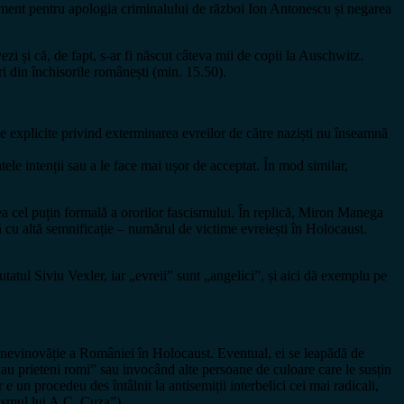
gument pentru apologia criminalului de război Ion Antonescu și negarea
zi și că, de fapt, s-ar fi născut câteva mii de copii la Auschwitz.
ri din închisorile românești (min. 15.50).
se explicite privind exterminarea evreilor de către naziști nu înseamnă
e intenții sau a le face mai ușor de acceptat. În mod similar,
ea cel puțin formală a ororilor fascismului. În replică, Miron Manega
cu altă semnificație – numărul de victime evreiești în Holocaust.
tatul Siviu Vexler, iar „evreii” sunt „angelici”, și aici dă exemplu pe
sa nevinovăție a României în Holocaust. Eventual, ei se leapădă de
ă „au prieteni romi” sau invocând alte persoane de culoare care le susțin
 e un procedeu des întâlnit la antisemiții interbelici cei mai radicali,
smul lui A.C. Cuza”).