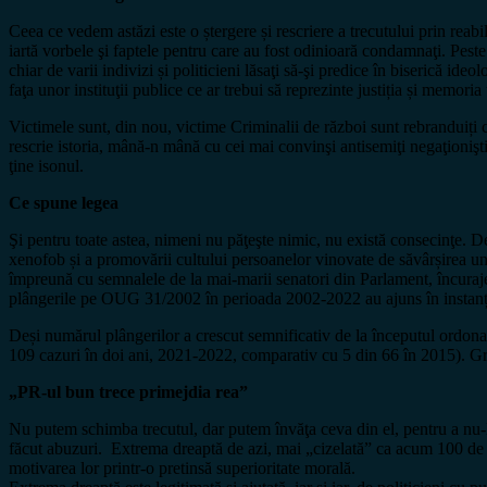
Ceea ce vedem astăzi este o ștergere și rescriere a trecutului prin reabi
iartă vorbele şi faptele pentru care au fost odinioară condamnaţi. Peste
chiar de varii indivizi și politicieni lăsaţi să-şi predice în biserică i
faţa unor instituţii publice ce ar trebui să reprezinte justiția și memoria 
Victimele sunt, din nou, victime Criminalii de război sunt rebranduiți ca m
rescrie istoria, mână-n mână cu cei mai convinşi antisemiţi negaţionişti
ţine isonul.
Ce spune legea
Şi pentru toate astea, nimeni nu păţeşte nimic, nu există consecinţe. De
xenofob și a promovării cultului persoanelor vinovate de săvârșirea unor
împreună cu semnalele de la mai-marii senatori din Parlament, încurajează
plângerile pe OUG 31/2002 în perioada 2002-2022 au ajuns în instanță 
Deși numărul plângerilor a crescut semnificativ de la începutul ordona
109 cazuri în doi ani, 2021-2022, comparativ cu 5 din 66 în 2015). Gr
„PR-ul bun trece primejdia rea”
Nu putem schimba trecutul, dar putem învăţa ceva din el, pentru a nu-l 
făcut abuzuri. Extrema dreaptă de azi, mai „cizelată” ca acum 100 de ani
motivarea lor printr-o pretinsă superioritate morală.