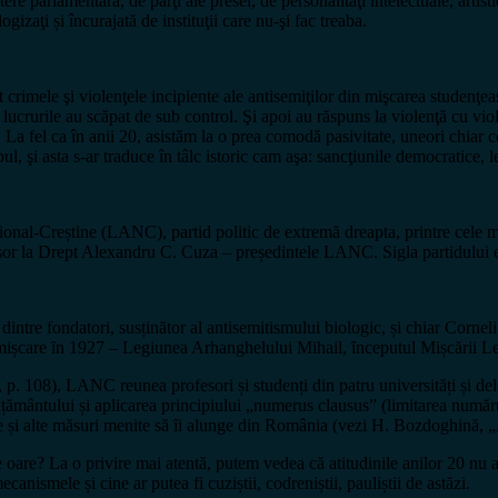
utere parlamentară, de părţi ale presei, de personalităţi intelectuale, artist
logizaţi și încurajată de instituţii care nu-şi fac treaba.
girat crimele şi violenţele incipiente ale antisemiţilor din mişcarea studenţe
nd lucrurile au scăpat de sub control. Şi apoi au răspuns la violenţă cu vi
a fel ca în anii 20, asistăm la o prea comodă pasivitate, uneori chiar comp
ul, şi asta s-ar traduce în tâlc istoric cam aşa: sancţiunile democratice, 
țional-Creștine (LANC), partid politic de extremă dreapta, printre cele m
fesor la Drept Alexandru C. Cuza – președintele LANC. Sigla partidului er
tre fondatori, susținător al antisemitismului biologic, și chiar Corneli
mișcare ȋn 1927 – Legiunea Arhanghelului Mihail, ȋnceputul Mișcării L
108), LANC reunea profesori și studenți din patru universități și delega
mântului și aplicarea principiului „numerus clausus” (limitarea numărulu
ație și alte măsuri menite să ȋi alunge din România (vezi H. Bozdoghină,
e oare? La o privire mai atentă, putem vedea că atitudinile anilor 20 nu a
nismele și cine ar putea fi cuziștii, codreniștii, pauliștii de astăzi.