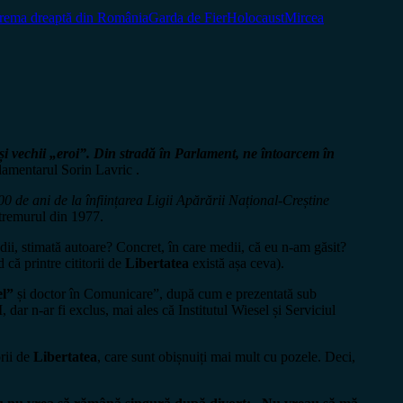
rema dreaptă din România
Garda de Fier
Holocaust
Mircea
și vechii „eroi”. Din stradă în Parlament, ne întoarcem în
rlamentarul Sorin Lavric .
0 de ani de la înființarea Ligii Apărării Național-Creștine
utremurul din 1977.
edii, stimată autoare? Concret, în care medii, că eu n-am găsit?
că printre cititorii de
Libertatea
există așa ceva).
el”
și doctor în Comunicare”, după cum e prezentată sub
dar n-ar fi exclus, mai ales că Institutul Wiesel și Serviciul
orii de
Libertatea
, care sunt obișnuiți mai mult cu pozele. Deci,