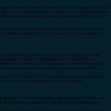
e lunar parastase şi comemorări pentru tot soiul de legionari cărora li se
năstiri. Sunt pomeniţi la slujbe unde politica intră în casa Domnului sau
uniformă verde legionară şi se pozează făcând salutul tipic, sfidător, în
ranaţionalişti dau buzna în şcoli şi alte instituţii să intimideze şi să
ub oblăduirea imunităţii lor. Presa (inclusiv televiziunea publică) le
 simbolurilor și faptelor cu caracter fascist, legionar, rasist sau
ste aplicat. Una din 50 de plângeri a ajuns în instanță Şi asta,
adicalizare. În medie, doar 2% anual, adică în total 18 în 19 ani, din
le proprii, bazate pe datele oficiale, cu excepția anului 2019).
scăzut în 2022 decât în 2015 și a rămas constant aproape de 0 (3 din
e și pe cele rămase nesoluționate din anul precedent.
. Înainte de a deveni omniprezent, s-au împins şi testat limite, s-au
ar dacă momentan primează cea verbală), acțiuni la limita legii şi