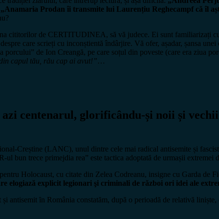
 tradiției ziarului, care întrerup lectura, și așa dificilă:
„Andreea Perju
;
„Anamaria Prodan îi transmite lui Laurențiu Reghecampf că îl aște
nu?
 cititorilor de CERTITUDINEA, să vă judece. Ei sunt familiarizați cu te
despre care scrieți cu inconștientă îndârjire. Vă ofer, așadar, șansa unei 
a porcului” de Ion Creangă, pe care soțul din poveste (care era ziua porc,
 din capul tău, rău cap ai avut!”
…
i centenarul, glorificându-și noii și vechii
ional-Creștine (LANC), unul dintre cele mai radical antisemite și fascist
R-ul bun trece primejdia rea” este tactica adoptată de urmașii extremei d
li pentru Holocaust, cu citate din Zelea Codreanu, insigne cu Garda de Fi
e elogiază explicit legionari şi criminali de război ori idei ale extr
t și antisemit ȋn România constatăm, după o perioadă de relativă liniște,