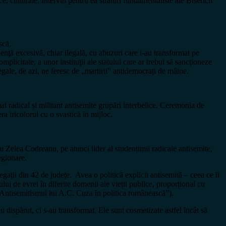
ice, culturale. Intervin pentru ea straturi fundamentaliste ale Bisericii
ască.
olenţă excesivă, chiar ilegală, cu abuzuri care i-au transformat pe
licitate, a unor instituţii ale statului care ar trebui să sancţioneze
legale, de azi, ne feresc de „martirii” antidemocrați de mâine.
ai radical și militant antisemite grupări interbelice. Ceremonia de
a tricolorul cu o svastică ȋn mijloc.
u Zelea Codreanu, pe atunci lider al studențimii radicale antisemite,
egionare.
ții din 42 de județe. Avea o politică explicit antisemită – ceea ce ȋi
i de evrei în diferite domenii ale vieții publice, proporțional cu
 „Antisemitismul lui A.C. Cuza ȋn politica românească”).
u dispărut, ci s-au transformat. Ele sunt cosmetizate astfel ȋncât să