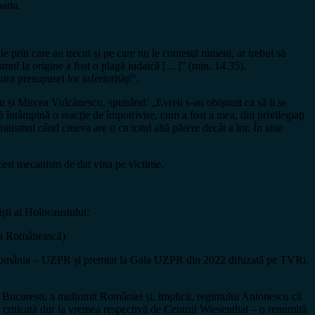
oarta.
 prin care au trecut și pe care nu le contestă nimeni, ar trebui să
ismul la origine a fost o plagă iudaică […]” (min. 14.35).
ra presupusei lor inferiorități”.
cu și Mircea Vulcănescu, spunând: „Evreii s-au obişnuit ca să li se
acă întâmpină o reacţie de împotrivire, cum a fost a mea, din privilegiaţi
mitismul când cineva are o cu totul altă părere decât a lor. În sine
 acest mecanism de dat vina pe victime.
iști ai Holocaustului:
atra Românească)
 din România – UZPR și premiat la Gala UZPR din 2022 difuzată pe TVRi,
la București, a mulțumit României și, implicit, regimului Antonescu că
ind criticată dur la vremea respectivă de Centrul Wiesenthal – o renumită