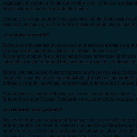
organizație de apărare a drepturilor evreilor și de combatere a antise
Holocaustului săvârșit de autoritățile române.
Mai mult, Ion Coja pretinde în același episod că nici Holocaustul nazis
Asta arată, susține Coja, cât de bine o duceau evreii închiși în lagăr, 
„Curățarea terenului”
Dincolo de dimensiunea revoltătoare a unor astfel de afirmații, argumen
că nu sunt suficiente dovezi istorice materiale ale realizării ei.
Este cunoscut faptul că discursul nazist folosea numeroase eufemisme ș
autoritățile române în timpul Holocaustului vorbeau de „curățarea ter
Până și cele mai radical violente regimuri au avut nevoie să-și codifi
merge chiar mai departe cu antisemitismul, afirmând că „nemernicul ra
Afirmație, de altfel, adevărată, conform datelor din raportul Comisie
Asta dovedește, continuă Manega, că „evreii sunt de două categorii: jida
Shimon Peres și pe Nicolae Steinhardt – evreu convertit la creștinism
„Evreii buni” și cei „satanici”
Deci evreii buni sunt, conform lui Manega, cei care-și neagă suferințel
propria credință. Iar evreii răi, satanici sunt cei care-și mărturisesc ș
opiniile rasiste, la fel și antisemiții aduc la înaintare pe alese afirmați
inclusiv A.C. Cuza sau Paulescu, fondatorii LANC (vezi Peter Manu 