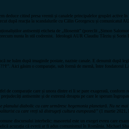
utem deduce citind presa vremii și canalele principalelor grupări activ
 trecut după reacția la scandalurile cu Călin Georgescu și comunicatul 
ționaliștilor antisemiți eticheta de „filosemit” (poreclit „Șimon Salomon”
e precum nunta în stil codrenist. Ideologii AUR Claudiu Târziu și Sorin L
 dacă ne luăm după imaginile postate, naziste canale. E denumit după leg
anu ??☦️”. Aici găsim o comparație, sub formă de memă, între fondatoru
stfel de comparație care și unora dintre ei li se pare exagerată, conform re
, prejudecăți antisemite și de extremă dreapta pe care le speram îngropa
ne planului diabolic cu care urmăresc hegemonia planetară. Nu ne mai p
alitarist cu care vreți să distrugeți cultura europeană”
(1 martie 2021,
e comune discursului interbelic: masoretul este un exeget evreu care exam
adică acuzația că evreii ar fi adus comunismul în România. Michael Shafir ș