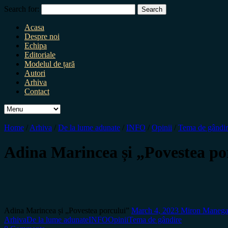
Search for:
Acasa
Despre noi
Echipa
Editoriale
Modelul de țară
Autori
Arhiva
Contact
Home
/
Arhiva
/
De la lume adunate
/
INFO
/
Opinii
/
Tema de gândir
Adina Marincea și „Povestea po
Adina Marincea și „Povestea porcului”
March 4, 2023
Miron Maneg
Arhiva
De la lume adunate
INFO
Opinii
Tema de gândire