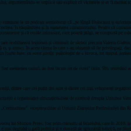
tului, argumentându-se implicit sau explicit că victimele și-ar fi meritat s
o emisiune la un podcast semiobscur că „pe lângă Holocaust și suferințele
născocirea, în răspândirea și în maturarea comunismului. Pentru că comun
ortamente și că etniile inferioare, care poartă plăgi, se comportă pe măsu
în care reabilitează legionari și criminali de război precum Valeriu Gafen
ă ei, şi atunci, în acest climat în care s-au obişnuit să fie privilegiaţi, d
im foarte bine, cu acest şiretlic psihologic de a invoca, tot timpul, antise
u fost asemenea cazuri, au fost făcute tot de evrei” (min. 59), reiterând
isemiți, dintre care cel puțin doi sunt și dintre cei mai vehemenți negațion
ei București a organizației ultranaționaliste de extremă dreapta Uniunea V
it „Certitudinea”, vicepreședinte al Uniunii Ziariștilor Profesioniști
vocea lui Shimon Peres, fost prim-ministru al Israelului, care în 2010, 
ian e mai degrabă o gafă politică și o dovadă de ignoranță istorică, ea fi