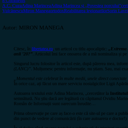
8 Comments
A.C. Cuza
Adina Marincea
Adina Marincea și „Povestea porcului”
cer
Vulcănescu
Miron Manega
ortodox
Reabilitarea legionarilor
Sorin Lavri
Autor: MIRON MANEGA
Citesc, în
libertatea.ro
, un articol cu titlu apocaliptic:
„Extrema d
anii ’20?”
. Articolul îmi face onoarea de a mă nominaliza și pe 
Singurul lucru folositor în articol este, după părerea mea, infor
(LANC)”
. Mulțumesc pentru informație, nu știam. Sau, mai exa
„Momentul este celebrat în multe medii, unele direct conectat
În orice caz, ați făcut un mare serviciu nostalgicilor Ligii Apăr
Autoarea textului este Adina Marincea, „cercetător la
Institutu
semnătură. Nu știu dacă are legătură cu căpitanul Ovidiu Marincea
Român de Informații sunt oarecum înrudite…
Prima observație pe care aș face-o este că site-ul pe care a publi
din punct de vedere al comunicării (în care autoarera e doctor!) 