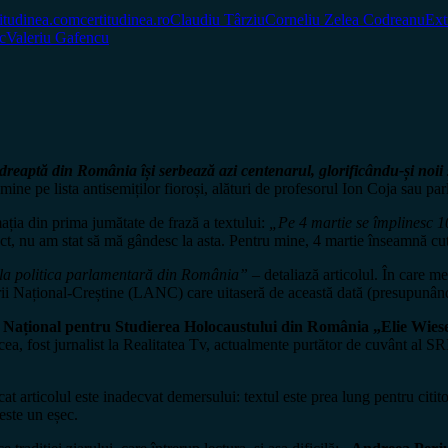
titudinea.com
certitudinea.ro
Claudiu Târziu
Corneliu Zelea Codreanu
Ext
c
Valeriu Gafencu
reaptă din România își serbează azi centenarul, glorificându-și noii 
mine pe lista antisemiților fioroși, alături de profesorul Ion Coja sau pa
mația din prima jumătate de frază a textului:
„Pe 4 martie se împlinesc 10
ct, nu am stat să mă gândesc la asta. Pentru mine, 4 martie înseamnă c
e la politica parlamentară din România”
– detaliază articolul. În care m
ării Național-Creștine (LANC) care uitaseră de această dată (presupunând 
l Național pentru Studierea Holocaustului din România „Elie Wies
, fost jurnalist la Realitatea Tv, actualmente purtător de cuvânt al SRI, 
cat articolul este inadecvat demersului: textul este prea lung pentru citit
este un eșec.