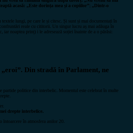
 nu vrea să rămână singură după divorț: „Nu vreau să mă
aptă acasă: „Este dorința mea și a copiilor”
;
„Dintr-o
xtele lungi, pe care le și citesc. Și sunt și mai documentați în
confruntări reale cu cititorii. Un singur lucru aș mai adăuga în
 iar noaptea prinț) i le adresează soției înainte de a o părăsi:
 „eroi”. Din stradă în Parlament, ne
e partide politice din interbelic. Momentul este celebrat în multe
repte.
er.
emei drepte interbelice.
 o ȋntoarcere în atmosfera anilor 20.