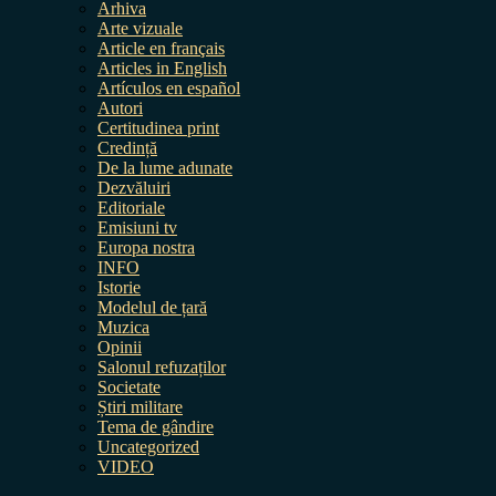
Arhiva
Arte vizuale
Article en français
Articles in English
Artículos en español
Autori
Certitudinea print
Credință
De la lume adunate
Dezvăluiri
Editoriale
Emisiuni tv
Europa nostra
INFO
Istorie
Modelul de țară
Muzica
Opinii
Salonul refuzaților
Societate
Știri militare
Tema de gândire
Uncategorized
VIDEO