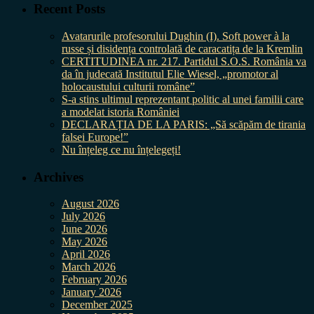
Recent Posts
Avatarurile profesorului Dughin (I). Soft power à la
russe și disidența controlată de caracatița de la Kremlin
CERTITUDINEA nr. 217. Partidul S.O.S. România va
da în judecată Institutul Elie Wiesel, „promotor al
holocaustului culturii române”
S-a stins ultimul reprezentant politic al unei familii care
a modelat istoria României
DECLARAȚIA DE LA PARIS: „Să scăpăm de tirania
falsei Europe!”
Nu înțeleg ce nu înțelegeți!
Archives
August 2026
July 2026
June 2026
May 2026
April 2026
March 2026
February 2026
January 2026
December 2025