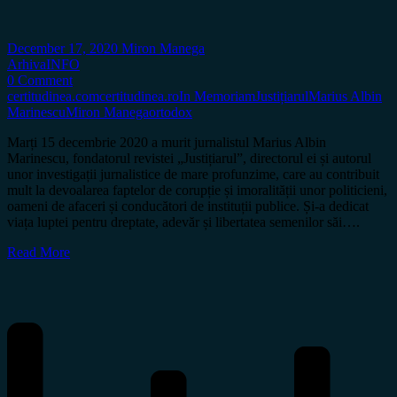
December 17, 2020
Miron Manega
Arhiva
INFO
0 Comment
certitudinea.com
certitudinea.ro
In Memoriam
Justițiarul
Marius Albin
Marinescu
Miron Manega
ortodox
Marți 15 decembrie 2020 a murit jurnalistul Marius Albin
Marinescu, fondatorul revistei „Justițiarul”, directorul ei și autorul
unor investigații jurnalistice de mare profunzime, care au contribuit
mult la devoalarea faptelor de corupție și imoralității unor politicieni,
oameni de afaceri și conducători de instituții publice. Și-a dedicat
viața luptei pentru dreptate, adevăr și libertatea semenilor săi….
Read More