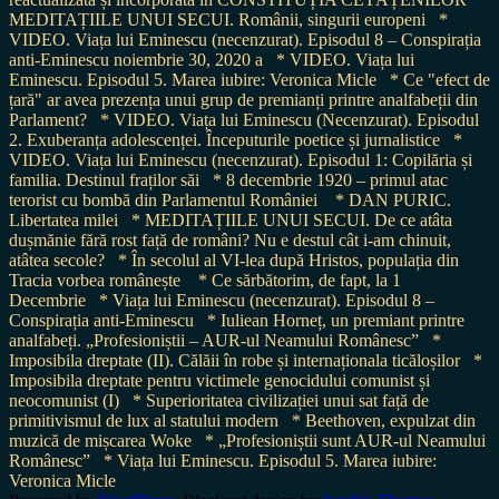
MEDITAȚIILE UNUI SECUI. Românii, singurii europeni
*
VIDEO. Viața lui Eminescu (necenzurat). Episodul 8 – Conspirația
anti-Eminescu noiembrie 30, 2020 a
* VIDEO. Viața lui
Eminescu. Episodul 5. Marea iubire: Veronica Micle
* Ce "efect de
țară" ar avea prezența unui grup de premianți printre analfabeții din
Parlament?
* VIDEO. Viața lui Eminescu (Necenzurat). Episodul
2. Exuberanța adolescenței. Începuturile poetice și jurnalistice
*
VIDEO. Viața lui Eminescu (necenzurat). Episodul 1: Copilăria și
familia. Destinul fraților săi
* 8 decembrie 1920 – primul atac
terorist cu bombă din Parlamentul României
* DAN PURIC.
Libertatea milei
* MEDITAȚIILE UNUI SECUI. De ce atâta
dușmănie fără rost față de români? Nu e destul cât i-am chinuit,
atâtea secole?
* În secolul al VI-lea după Hristos, populația din
Tracia vorbea românește
* Ce sărbătorim, de fapt, la 1
Decembrie
* Viața lui Eminescu (necenzurat). Episodul 8 –
Conspirația anti-Eminescu
* Iuliean Horneț, un premiant printre
analfabeți. „Profesioniștii – AUR-ul Neamului Românesc”
*
Imposibila dreptate (II). Călăii în robe și internaționala ticăloșilor
*
Imposibila dreptate pentru victimele genocidului comunist și
neocomunist (I)
* Superioritatea civilizației unui sat față de
primitivismul de lux al statului modern
* Beethoven, expulzat din
muzică de mișcarea Woke
* „Profesioniștii sunt AUR-ul Neamului
Românesc”
* Viața lui Eminescu. Episodul 5. Marea iubire:
Veronica Micle