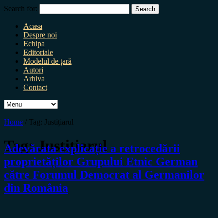
Search for:
Acasa
Despre noi
Echipa
Editoriale
Modelul de țară
Autori
Arhiva
Contact
Home
/
Tag:
Justițiarul
Tag:
Justițiarul
Adevărata explicație a retrocedării
proprietăților Grupului Etnic German
către Forumul Democrat al Germanilor
din România