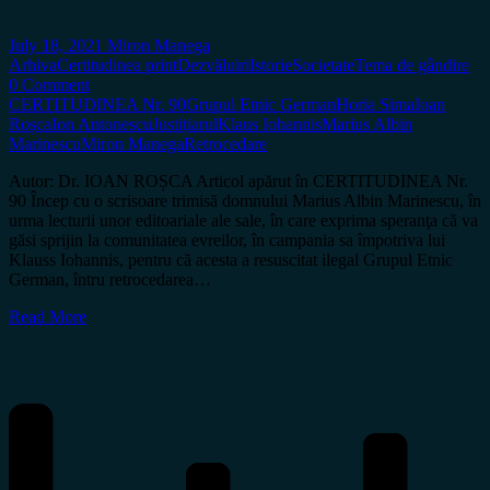
July 18, 2021
Miron Manega
Arhiva
Certitudinea print
Dezvăluiri
Istorie
Societate
Tema de gândire
0 Comment
CERTITUDINEA Nr. 90
Grupul Etnic German
Horia Sima
Ioan
Roșca
Ion Antonescu
Justițiarul
Klaus Iohannis
Marius Albin
Marinescu
Miron Manega
Retrocedare
Autor: Dr. IOAN ROȘCA Articol apărut în CERTITUDINEA Nr.
90 Încep cu o scrisoare trimisă domnului Marius Albin Marinescu, în
urma lecturii unor editoariale ale sale, în care exprima speranţa că va
găsi sprijin la comunitatea evreilor, în campania sa împotriva lui
Klauss Iohannis, pentru că acesta a resuscitat ilegal Grupul Etnic
German, întru retrocedarea…
Read More