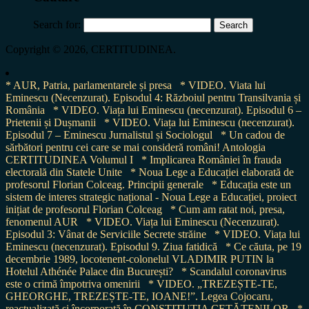
Search for:
Copyright © 2026, CERTITUDINEA.
* AUR, Patria, parlamentarele și presa
* VIDEO. Viata lui
Eminescu (Necenzurat). Episodul 4: Războiul pentru Transilvania și
România
* VIDEO. Viața lui Eminescu (necenzurat). Episodul 6 –
Prietenii și Dușmanii
* VIDEO. Viața lui Eminescu (necenzurat).
Episodul 7 – Eminescu Jurnalistul și Sociologul
* Un cadou de
sărbători pentru cei care se mai consideră români! Antologia
CERTITUDINEA Volumul I
* Implicarea României în frauda
electorală din Statele Unite
* Noua Lege a Educației elaborată de
profesorul Florian Colceag. Principii generale
* Educația este un
sistem de interes strategic național - Noua Lege a Educației, proiect
inițiat de profesorul Florian Colceag
* Cum am ratat noi, presa,
fenomenul AUR
* VIDEO. Viața lui Eminescu (Necenzurat).
Episodul 3: Vânat de Serviciile Secrete străine
* VIDEO. Viața lui
Eminescu (necenzurat). Episodul 9. Ziua fatidică
* Ce căuta, pe 19
decembrie 1989, locotenent-colonelul VLADIMIR PUTIN la
Hotelul Athénée Palace din București?
* Scandalul coronavirus
este o crimă împotriva omenirii
* VIDEO. „TREZEȘTE-TE,
GHEORGHE, TREZEȘTE-TE, IOANE!”. Legea Cojocaru,
reactualizată și încorporată în CONSTITUȚIA CETĂȚENILOR
*