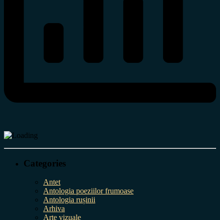
Categories
Antet
Antologia poeziilor frumoase
Antologia rușinii
Arhiva
Arte vizuale