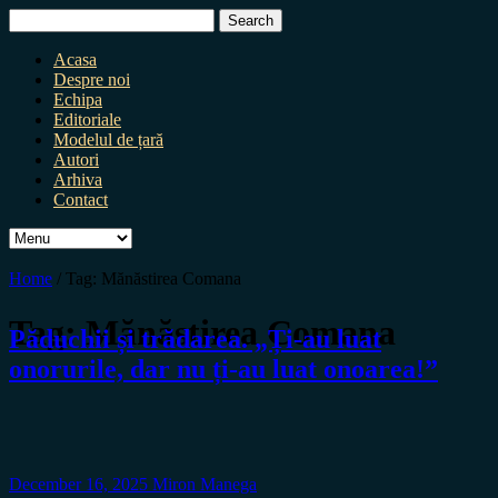
Search
for:
Acasa
Despre noi
Echipa
Editoriale
Modelul de țară
Autori
Arhiva
Contact
Home
/
Tag:
Mănăstirea Comana
Tag:
Mănăstirea Comana
Păduchii și trădarea. „Ți-au luat
onorurile, dar nu ți-au luat onoarea!”
December 16, 2025
Miron Manega