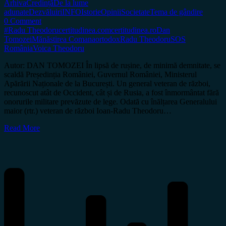
Arhiva
Credință
De la lume
adunate
Dezvăluiri
INFO
Istorie
Opinii
Societate
Tema de gândire
0 Comment
#Radu Theodoru
certitudinea.com
certitudinea.ro
Dan
Tomozei
Mănăstirea Comana
ortodox
Radu Theodoru
SOS
România
Voica Theodoru
Autor: DAN TOMOZEI În lipsă de rușine, de minimă demnitate, se
scaldă Președinția României, Guvernul României, Ministerul
Apărării Naționale de la București. Un general veteran de război,
recunoscut atât de Occident, cât și de Rusia, a fost înmormântat fără
onorurile militare prevăzute de lege. Odată cu înălțarea Generalului
maior (rtr.) veteran de război Ioan-Radu Theodoru…
Read More