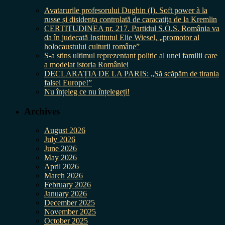
Avatarurile profesorului Dughin (I). Soft power à la
russe și disidența controlată de caracatița de la Kremlin
CERTITUDINEA nr. 217. Partidul S.O.S. România va
da în judecată Institutul Elie Wiesel, „promotor al
holocaustului culturii române”
S-a stins ultimul reprezentant politic al unei familii care
a modelat istoria României
DECLARAȚIA DE LA PARIS: „Să scăpăm de tirania
falsei Europe!”
Nu înțeleg ce nu înțelegeți!
Archives
August 2026
July 2026
June 2026
May 2026
April 2026
March 2026
February 2026
January 2026
December 2025
November 2025
October 2025