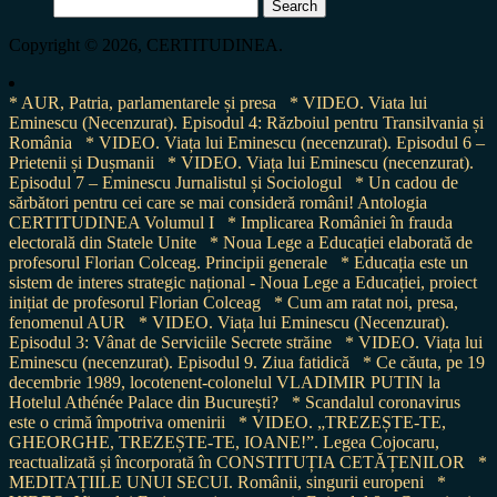
Search
for:
Copyright © 2026, CERTITUDINEA.
* AUR, Patria, parlamentarele și presa
* VIDEO. Viata lui
Eminescu (Necenzurat). Episodul 4: Războiul pentru Transilvania și
România
* VIDEO. Viața lui Eminescu (necenzurat). Episodul 6 –
Prietenii și Dușmanii
* VIDEO. Viața lui Eminescu (necenzurat).
Episodul 7 – Eminescu Jurnalistul și Sociologul
* Un cadou de
sărbători pentru cei care se mai consideră români! Antologia
CERTITUDINEA Volumul I
* Implicarea României în frauda
electorală din Statele Unite
* Noua Lege a Educației elaborată de
profesorul Florian Colceag. Principii generale
* Educația este un
sistem de interes strategic național - Noua Lege a Educației, proiect
inițiat de profesorul Florian Colceag
* Cum am ratat noi, presa,
fenomenul AUR
* VIDEO. Viața lui Eminescu (Necenzurat).
Episodul 3: Vânat de Serviciile Secrete străine
* VIDEO. Viața lui
Eminescu (necenzurat). Episodul 9. Ziua fatidică
* Ce căuta, pe 19
decembrie 1989, locotenent-colonelul VLADIMIR PUTIN la
Hotelul Athénée Palace din București?
* Scandalul coronavirus
este o crimă împotriva omenirii
* VIDEO. „TREZEȘTE-TE,
GHEORGHE, TREZEȘTE-TE, IOANE!”. Legea Cojocaru,
reactualizată și încorporată în CONSTITUȚIA CETĂȚENILOR
*
MEDITAȚIILE UNUI SECUI. Românii, singurii europeni
*