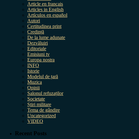
Article en français
Articles in English
Artículos en español
Autori
Certitudinea print
Credință
De la lume adunate
Dezvăluiri
Editoriale
Emisiuni tv
Europa nostra
INFO
Istorie
Modelul de țară
Muzica
Opinii
Salonul refuzaților
Societate
Știri militare
Tema de gândire
Uncategorized
VIDEO
Recent Posts