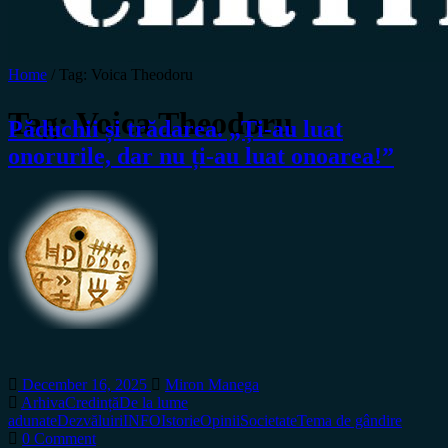
Home
/
Tag:
Voica Theodoru
Tag:
Voica Theodoru
Păduchii și trădarea. „Ți-au luat
onorurile, dar nu ți-au luat onoarea!”
December 16, 2025
Miron Manega
Arhiva
Credință
De la lume
adunate
Dezvăluiri
INFO
Istorie
Opinii
Societate
Tema de gândire
0 Comment