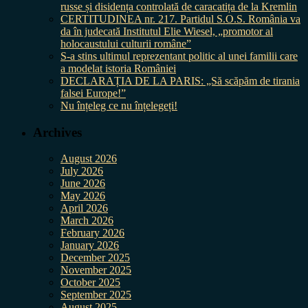
russe și disidența controlată de caracatița de la Kremlin
CERTITUDINEA nr. 217. Partidul S.O.S. România va
da în judecată Institutul Elie Wiesel, „promotor al
holocaustului culturii române”
S-a stins ultimul reprezentant politic al unei familii care
a modelat istoria României
DECLARAȚIA DE LA PARIS: „Să scăpăm de tirania
falsei Europe!”
Nu înțeleg ce nu înțelegeți!
Archives
August 2026
July 2026
June 2026
May 2026
April 2026
March 2026
February 2026
January 2026
December 2025
November 2025
October 2025
September 2025
August 2025