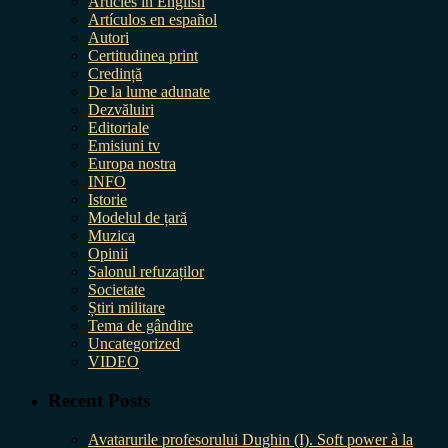
Articles in English
Artículos en español
Autori
Certitudinea print
Credință
De la lume adunate
Dezvăluiri
Editoriale
Emisiuni tv
Europa nostra
INFO
Istorie
Modelul de țară
Muzica
Opinii
Salonul refuzaților
Societate
Știri militare
Tema de gândire
Uncategorized
VIDEO
Recent Posts
Avatarurile profesorului Dughin (I). Soft power à la