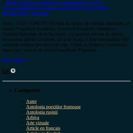
#Radu Theodoru
certitudinea.com
certitudinea.ro
Dan
Tomozei
Mănăstirea Comana
ortodox
Radu Theodoru
SOS
România
Voica Theodoru
Autor: DAN TOMOZEI În lipsă de rușine, de minimă demnitate, se
scaldă Președinția României, Guvernul României, Ministerul
Apărării Naționale de la București. Un general veteran de război,
recunoscut atât de Occident, cât și de Rusia, a fost înmormântat fără
onorurile militare prevăzute de lege. Odată cu înălțarea Generalului
maior (rtr.) veteran de război Ioan-Radu Theodoru…
Read More
Categories
Antet
Antologia poeziilor frumoase
Antologia rușinii
Arhiva
Arte vizuale
Article en français