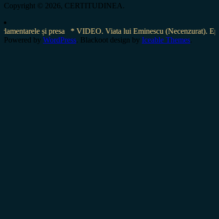
Copyright © 2026, CERTITUDINEA.
mentarele și presa
* VIDEO. Viata lui Eminescu (Necenzurat). Episodu
Powered by
WordPress
. Blackoot design by
Iceable Themes
.