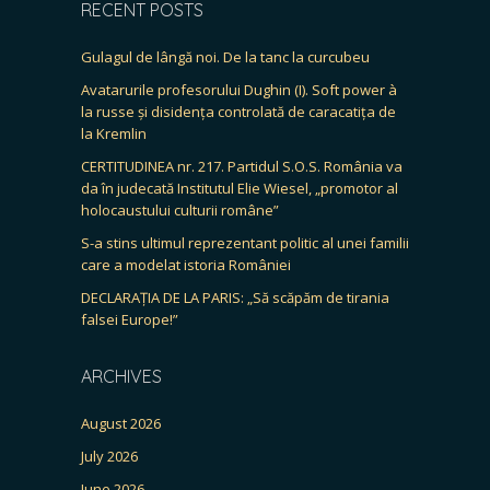
RECENT POSTS
Gulagul de lângă noi. De la tanc la curcubeu
Avatarurile profesorului Dughin (I). Soft power à
la russe și disidența controlată de caracatița de
la Kremlin
CERTITUDINEA nr. 217. Partidul S.O.S. România va
da în judecată Institutul Elie Wiesel, „promotor al
holocaustului culturii române”
S-a stins ultimul reprezentant politic al unei familii
care a modelat istoria României
DECLARAȚIA DE LA PARIS: „Să scăpăm de tirania
falsei Europe!”
ARCHIVES
August 2026
July 2026
June 2026