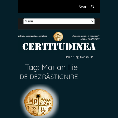
Search
for:
Home
/
Tag:
Marian Ilie
Tag:
Marian Ilie
DE DEZRĂSTIGNIRE