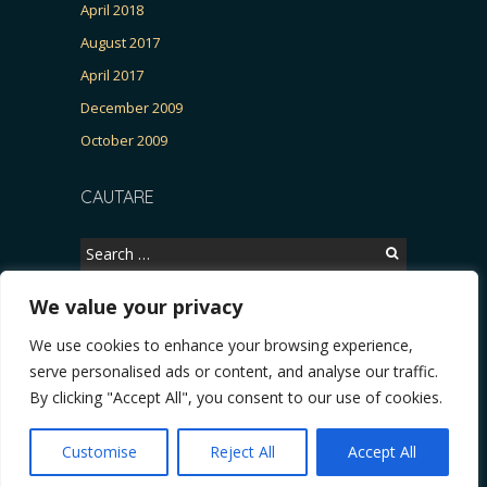
April 2018
August 2017
April 2017
December 2009
October 2009
CAUTARE
Search
for:
We value your privacy
We use cookies to enhance your browsing experience,
Copyright © 2026, CERTITUDINEA.
serve personalised ads or content, and analyse our traffic.
R, Patria, parlamentarele și presa
* VIDEO. Viata lui Eminescu (Necenzurat). Episod
By clicking "Accept All", you consent to our use of cookies.
Powered by
WordPress
. Blackoot design by
Iceable
Themes
.
Customise
Reject All
Accept All