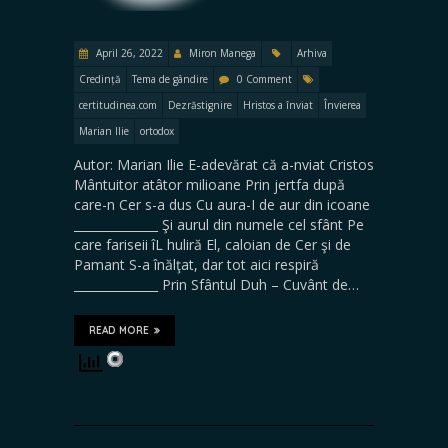
April 26, 2022
Miron Manega
Arhiva
Credință
Tema de gândire
0 Comment
certitudinea.com
Dezrăstignire
Hristos a înviat
Învierea
Marian Ilie
ortodox
Autor: Marian Ilie E-adevărat că a-nviat Cristos
Mântuitor atâtor milioane Prin jertfa după
care-n Cer s-a dus Cu aura-I de aur din icoane
______________ Şi aurul din numele cel sfânt Pe
care fariseii îL huliră El, caloian de Cer şi de
Pamant S-a înălţat, dar tot aici respiră
______________ Prin Sfântul Duh – Cuvânt de…
READ MORE